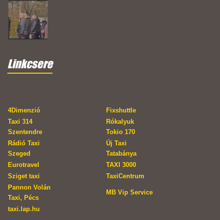
Linkcsere
4Dimenzió
Fixshuttle
Taxi 314
Rókalyuk
Szentendre
Tokio 170
Rádió Taxi
Új Taxi
Szeged
Tatabánya
Eurotravel
TAXI 3000
Sziget taxi
TaxiCentrum
Pannon Volán
MB Vip Service
Taxi, Pécs
taxi.lap.hu