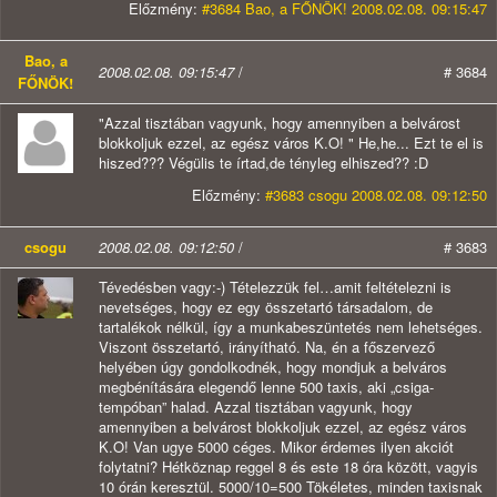
Előzmény:
#3684 Bao, a FŐNÖK! 2008.02.08. 09:15:47
Bao, a
2008.02.08. 09:15:47
/
# 3684
FŐNÖK!
"Azzal tisztában vagyunk, hogy amennyiben a belvárost
blokkoljuk ezzel, az egész város K.O! " He,he... Ezt te el is
hiszed??? Végülis te írtad,de tényleg elhiszed?? :D
Előzmény:
#3683 csogu 2008.02.08. 09:12:50
csogu
2008.02.08. 09:12:50
/
# 3683
Tévedésben vagy:-) Tételezzük fel…amit feltételezni is
nevetséges, hogy ez egy összetartó társadalom, de
tartalékok nélkül, így a munkabeszüntetés nem lehetséges.
Viszont összetartó, irányítható. Na, én a főszervező
helyében úgy gondolkodnék, hogy mondjuk a belváros
megbénítására elegendő lenne 500 taxis, aki „csiga-
tempóban” halad. Azzal tisztában vagyunk, hogy
amennyiben a belvárost blokkoljuk ezzel, az egész város
K.O! Van ugye 5000 céges. Mikor érdemes ilyen akciót
folytatni? Hétköznap reggel 8 és este 18 óra között, vagyis
10 órán keresztül. 5000/10=500 Tökéletes, minden taxisnak