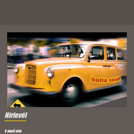
Hírlevél
E-mail cím
*