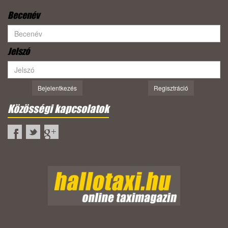
Becenév
Jelszó
Bejelentkezés
Regisztráció
Közösségi kapcsolatok