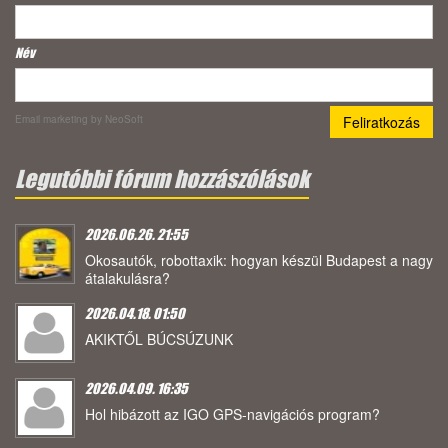
Név
Email marketing
by NeoSoft
Legutóbbi fórum hozzászólások
2026.06.26. 21:55
Okosautók, robottaxik: hogyan készül Budapest a nagy
átalakulásra?
2026.04.18. 01:50
AKIKTŐL BÚCSÚZUNK
2026.04.09. 16:35
Hol hibázott az IGO GPS-navigációs program?