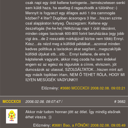
csak napi egy órát kellene keringenie…természetesen senki
sem küldi haza, ha esetleg ő ragaszkodik a túlórához:-)
Mennyit is fogyaszt egy átlagos autó 1 óra cammogás
közben? 4 liter? Dugóban ácsorogva 3 liter…hiszen szinte
csal alapjáraton ketyeg. Összegzem: Kellene egy
összefogás (he-he-he) Hétköznap napi 1 órát rászánni,
minden céges taxisnak 600-800 forint beruházása (egy jobb
cigi ára…de 2 rosszabb márkájúnál biztos nem több) Ennyi.
Kész…és nézd meg a külföldi példákat…azonnal minden
kedves politikus a taxisokon akar segíteni…megszakítják
külföldi útjukat stb…stb… Ennyi kellene, de erre is
képtelenek vagyunk, akkor meg csoda ha nem érdekel
engem ez az egész és rágurulok a címre, elviszem, jót
dumcsázok az utassal, SZOLGÁLTATOK…hiszen mint azt
egy másik topikban írtam, NEM Ő TEHET RÓLA, HOGY MI
ILYEN MESÜGÉK VAGYUNK!!!
Előzmény:
#3680 MCCCXCII 2008.02.08. 09:03:21
MCCCXCII
2008.02.08. 09:07:47
/
# 3682
Akkor már tudom honnan jött az ötlet. Így mindíg elsőnek
érhet vissza. :))
Előzmény:
#3681 Bao, a FŐNÖK! 2008.02.08. 09:05:49