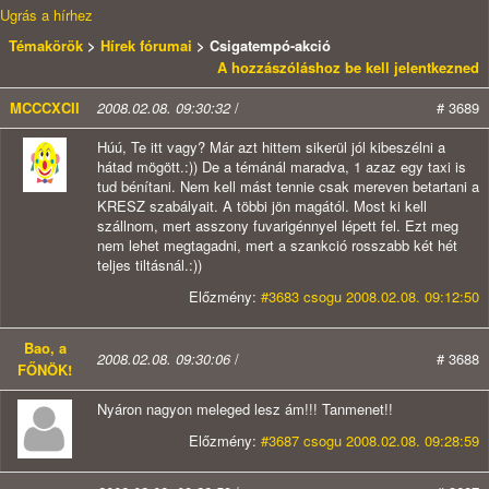
Ugrás a hírhez
Témakörök
>
Hírek fórumai
> Csigatempó-akció
A hozzászóláshoz be kell jelentkezned
MCCCXCII
2008.02.08. 09:30:32
/
# 3689
Húú, Te itt vagy? Már azt hittem sikerül jól kibeszélni a
hátad mögött.:)) De a témánál maradva, 1 azaz egy taxi is
tud bénítani. Nem kell mást tennie csak mereven betartani a
KRESZ szabályait. A többi jön magától. Most ki kell
szállnom, mert asszony fuvarigénnyel lépett fel. Ezt meg
nem lehet megtagadni, mert a szankció rosszabb két hét
teljes tiltásnál.:))
Előzmény:
#3683 csogu 2008.02.08. 09:12:50
Bao, a
2008.02.08. 09:30:06
/
# 3688
FŐNÖK!
Nyáron nagyon meleged lesz ám!!! Tanmenet!!
Előzmény:
#3687 csogu 2008.02.08. 09:28:59