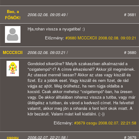
Bao, a
2008.02.08. 09:05:49
/
# 3681
FŐNÖK!
Hja,rohan vissza a nyugatiba! :)
Előzmény:
#3680 MCCCXCII 2008.02.08. 09:03:21
MCCCXCII
2008.02.08. 09:03:21
/
# 3680
Gondolod sikerülne? Melyik szakaszban alkalmaznád a
"csigatempó"-t? A címre érkezésnél? Akkor jól megmérnek.
Az utassal mennél lassan? Akkor az utas vagy kiszáll és
fizet. Ez a jobbik eset. Vagy kiszáll és nem fizet, de rád
vágja az ajtót. Még örülhetsz, ha nem rúgja oldalba a
kocsid. Csak akkor mehetsz "csigatempó"-ban, ha üresen
vagy. De akkor álltalában rohansz vissza a tutiba, vagy már
üldögélsz a tutiban, és várod a kedvező címet. Ha felvettél
valamit, akkor meg jön a rohanás a fent leírt okok miatt. A
kör bezárult. Valami mást kell kiatlálni. (:-))
Előzmény:
#3679 csogu 2008.02.07. 22:21:58
csogu
2008.02.07. 22:21:58
/
# 3679