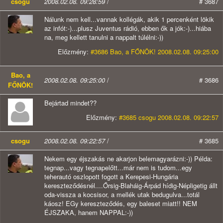
csogu
2008.02.08. 09:28:59
/
# 3687
Nálunk nem kell...vannak kollégák, akik 1 percenként lökik
az infót:-)...plusz Juventus rádió, ebben ők a jók:-)...hiába
na, meg kellett tanulni a nappalt túlélni:-))
Előzmény:
#3686 Bao, a FŐNÖK! 2008.02.08. 09:25:00
Bao, a
2008.02.08. 09:25:00
/
# 3686
FŐNÖK!
Bejártad mindet??
Előzmény:
#3685 csogu 2008.02.08. 09:22:57
csogu
2008.02.08. 09:22:57
/
# 3685
Nekem egy éjszakás ne akarjon belemagyarázni:-)) Példa:
tegnap...vagy tegnapelőtt...már nem is tudom...egy
teherautó oszlopott fogott a Kerepesi-Hungária
kereszteződésnél....Őrsig-Blaháig-Árpád hídig-Népligetig állt
oda-vissza a kocsisor, a mellék utak bedugulva...totál
káosz! EGy kereszteződés, egy baleset miatt!! NEM
ÉJSZAKA, hanem NAPPAL:-))