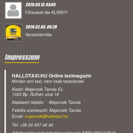
2026.03.13. 03:05
Főtaxisok ide KLIKK!!!!
2026.02.05. 06:28
Verestelenítés
Impresszum
HALLOTAXI.HU Online taximagazin
Minden ami taxi, nem csak taxisoknak!
Kiadó: Majercsik Tamás Ev.
1025 Bp. Ruthén utca 19
Kiadásért felelős: Majercsik Tamás
Felelős szerkesztő: Majercsik Tamás
Email:
majercsik@hallotaxi.hu
Tel: +36 20 457 48 46
Adatkezelési nyilvántartási számunk: NAIH-88024/2015.