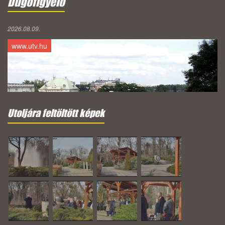
Dugófigyelő
2026.08.09.
www.utv.hu
Utoljára feltöltött képek