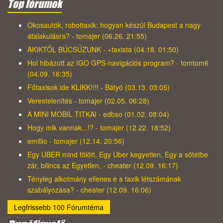
Top fórumok
Okosautók, robottaxik: hogyan készül Budapest a nagy
átalakulásra? - tomajer (06.26. 21:55)
AKIKTŐL BÚCSÚZUNK - +taxista (04.18. 01:50)
Hol hibázott az IGO GPS-navigációs program? - tomtom6
(04.09. 16:35)
Főtaxisok ide KLIKK!!!! - Bátyó (03.13. 03:05)
Verestelenítés - tomajer (02.05. 06:28)
A MINI MOBIL TITKAI - edbso (01.02. 08:04)
Hogy mik vannak...!? - tomajer (12.22. 18:52)
emillio - tomajer (12.14. 20:56)
Egy UBER mind fölött, Egy Uber kegyetlen, Egy a sötétbe
zár, bilincs az Egyetlen, - cheater (12.09. 16:17)
Tényleg alkotmány ellenes e a taxik létszámának
szabályozása? - cheater (12.09. 16:06)
Legfrissebb 100 Fórumtéma