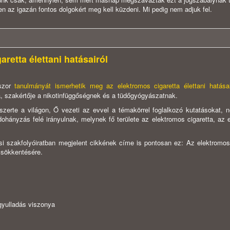
en az igazán fontos dolgokért meg kell küzdeni. Mi pedig nem adjuk fel.
retta élettani hatásairól
sszor
tanulmányát ismerhetik meg az elektromos cigaretta élettani hatásai
a, szakértője a nikotinfüggőségnek és a tüdőgyógyászatnak.
szerte a világon, Ő vezeti az evvel a témakörrel foglalkozó kutatásokat, 
 dohányzás felé irányulnak, melynek fő területe az elektromos cigaretta, az 
i szakfolyóiratban megjelent cikkének címe is pontosan ez: Az elektromos 
csökkentésére.
gyulladás viszonya