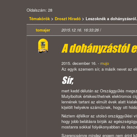
Oldalszám: 28
Témakörök
>
Droszt Híradó
> Leszoknék a dohányzásról.
tomajer
2015.12.16. 16:33:26
/
A dohányzástól e
2015. december 16.
-
mujo
Az egyik szemem sír, a másik nevet az el
Sír,
mert kedd délután az Országgyűlés megsza
Mutyiboltok értékesíthetnek elektromos ci
lennének tartani az elmúlt évek alatt kia
kijelölt helyekre száműznek, hogy ott hód
Néztem éjfélkor az utolsó országgyűlési vi
hogy jobb belátásra bírják az egészségügyé
mostanra sokkal folyékonyabban és össze
Szerencsémre mindez engem nem érint kö