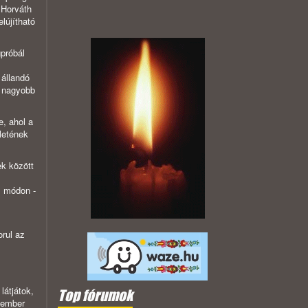
 Horváth
lújítható
próbál
állandó
y nagyobb
e, ahol a
letének
ek között
s módon -
orul az
látjátok,
Top fórumok
z ember