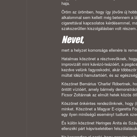
haja.
Öröm az ürömben, hogy így jövőre új hobb
alkalommal sem kellett még betennem a láb
cigarettával kapcsolatos kérdésemmel, ma
szakszerűtlen kiszolgálásban volt részem
Nevet,
mert a helyzet komorsága ellenére is reme
Hatalmas köszönet a résztvevőknek, hogy el
improvizált mini kávézó-teázóért, a pogács
kezdve velünk fagyoskodni, akár többször 
múltat idéző hamutartóért, és az egészsé
Köszönet Bernárius 'Charlie' Róbertnek, h
öntött vízióért, amely bármely demonstrá
Ficsor Zoltánnak az elmúlt hetek közös ötl
Köszönet önkéntes rendezőinknek, hogy (i
minket. Köszönet a Magyar E-cigaretta F
egy ilyen minőségű eseményt tudtunk szer
És külön köszönet Heringes Anita és Száv
ellenzéki párt képviseletében felszólalásu
Ne keseredjen el senki, hogy annyian vol