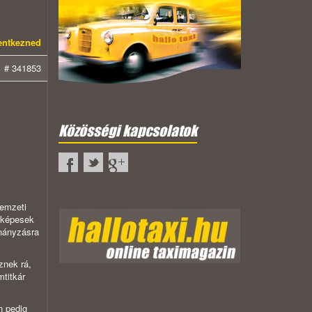
lentkezned
# 341853
Közösségi kapcsolatok
Nemzeti
r képesek
ohányzásra
znek rá,
mtitkár
n pedig