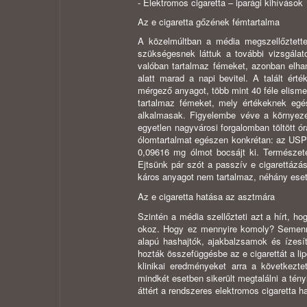
- Elektromos cigaretta – iparági kihívások
Az e cigaretta gőzének fémtartalma
A közelmúltban a média megszellőztette
szükségesnek láttuk a további vizsgálat
valóban tartalmaz fémeket, azonban elha
alatt marad a napi bevitel. A talált ér
mérgező anyagot, több mint 40 féle elism
tartalmaz fémeket, mely értékeknek egés
alkalmasak. Figyelembe véve a környezet
egyetlen nagyvárosi forgalomban töltött ó
ólomtartalmat egészen konkrétan: az USP 
0,09616 mg ólmot bocsájt ki. Természet
Ejtsünk pár szót a passzív e cigarettázás
káros anyagot nem tartalmaz, néhány esetb
Az e cigaretta hatása az asztmára
Szintén a média szellőzteti azt a hírt, 
okoz. Hogy ez mennyire komoly? Semennyi
alapú hashajtók, ajakbalzsamok és ízesí
hozták összefüggésbe az e cigarettát a li
klinikai eredményeket arra a következt
mindkét esetben sikerült megtalálni a tén
áttért a rendszeres elektromos cigaretta ha