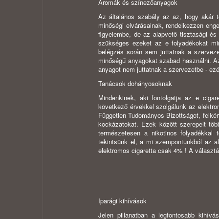
Aromák és színezőanyagok
Az általános szabály az az, hogy akár t
minőségi elvárásainak, rendelkezzen eng
figyelembe, de az alapvető tisztasági és 
szükséges ezeket az e folyadékokat min
belégzés során sem juttatnak a szervez
minőségű anyagokat szabad használni. Az
anyagot nem juttatnak a szervezetbe - ezé
Tanácsok dohányosoknak
Mindenkinek, aki fontolgatja az e cigar
következő érvekkel szolgálunk az elektr
Független Tudományos Bizottságot, felkért
kockázatokat. Ezek között szerepelt töb
természetesen a nikotinos folyadékkal t
tekintsünk el, a mi szempontunkból az 
elektromos cigaretta csak 4% ! A választá
Iparági kihívások
Jelen pillanatban a legfontosabb kihívá