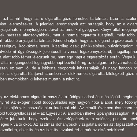
 azt a hírt, hogy az e cigaretta gőze fémeket tartalmaz. Ezen a szálon
okat, elemzéseket. A jelenlegi eredmények azt mutatják, hogy az e cigar
nyagolható mennyiségben. Jóval az amerikai gyógyszerkönyv által megenge
tékek messze alacsonyabbak, mint a normál cigaretta füstjénél, mely több
ert rákkeltő anyagot tartalmaz. Kimondhatjuk, hogy az e cigaretta gőze csak
zségügyi kockázata nincs, kizárólag csak pánikkeltésre, bulvárforgalom 
védelmi ügynökségek jelentéseit a városi légszennyezésről, megállapítha
ra alatt több fémet lélegzünk be, mint egy napi e cigarettázás során. Vegyük
által megengedett legnagyobb napi bevitel 5 mg az e cigaretta folyamatos 
esen ez sem jó, de a lobbista csoportok kihasználják, és nagy hangon pr
ról: a cigaretta füstjével szemben az elektromos cigaretta kilélegzett gőze
en nyomokban ki lehetett mutatni a nikotint.
hogy az elektromos cigaretta használata tüdőgyulladást és más légúti megbet
re! Az exogén lipoid tüdőgyulladás egy nagyon ritka állapot, mely többnyi
tett szájfények használatakor fordulhat elő. Az elmúlt években összesen k
poid tüdőgyulladással – az Egyesült Államokban illetve Spanyolországban. Kié
etésre jutottunk, hogy ezek az összefüggések sem valósak, pusztán spe
yleges kiváltó okot. Az asztmás dohányosok vizsgálata során azt tapasztaltuk
sználatra, objektív és szubjektív javulást ért el már az első hetekben!