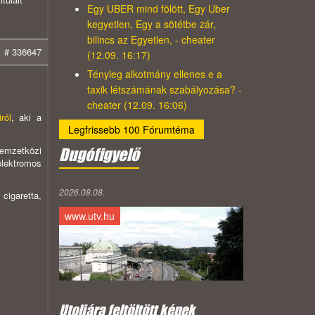
Egy UBER mind fölött, Egy Uber
kegyetlen, Egy a sötétbe zár,
bilincs az Egyetlen, - cheater
# 336647
(12.09. 16:17)
Tényleg alkotmány ellenes e a
taxik létszámának szabályozása? -
cheater (12.09. 16:06)
ról
, aki a
Legfrissebb 100 Fórumtéma
nemzetközi
Dugófigyelő
elektromos
2026.08.08.
cigaretta,
www.utv.hu
Utoljára feltöltött képek