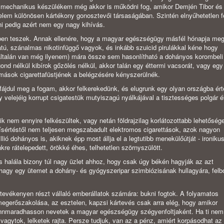
n mechanikus készülékem még akkor is működni fog, amikor Demjén Tibor és
nelem különösen kártékony gonosztevői társaságában. Szintén elnyűhetetlen fe
i pedig azért nem egy nagy kihívás.
ívben teszek. Annak ellenére, hogy a magyar egészségügy másfél hónapja meg
tú, szánalmas nikotinfüggő vagyok, és inkább szuicid pirulákkal kéne hogy
alán van még ilyenem) mára össze sem hasonlítható a dohányos korombeli 
ond nélkül kibírok gőzölés nélkül, akkor talán egy éttermi vacsorát, vagy eg
y mások cigarettafüstjének a belégzésére kényszerülnék.
ájdul meg a fogam, akkor felkerekedünk, és elugrunk egy olyan országba ért
velejéig korrupt csigatestük mutyiszagú nyálkájával a tisztességes polgár é
 nem ennyire felkészültek, vagy netán földrajzilag korlátozottabb lehetőség
kísértéstől nem teljesen megszabadult elektromos cigarettások, azok nagyon
ió dohányos is, akiknek épp most állja el a legtutibb menekülőútját - ironiku
e rátelepedett, örökké éhes, telhetetlen szörnyszülött.
s halála bizony túl nagy üzlet ahhoz, hogy csak úgy békén hagyják az azt
ihagy egy ütemet a dohány- és gyógyszeripar szimbiózisának hullagyára, felb
tevékenyen részt vállaló emberállatok számára: bukni fogtok. A folyamatos
gerőszakolása, az esztelen, kapzsi kártevés csak arra elég, hogy amikor
ennmaradhasson nevetek a magyar egészségügy szégyenfoltjaként. Ha ti nem 
 vagytok, lelketek rajta. Persze tudjuk, van az a pénz, amiért korpásodhat a