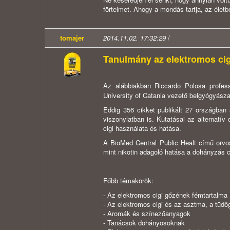
förtelmet. Ahogy a mondás tartja, az életb
tomajer
2014.11.02. 17:32:29
/
Tanulmány az elektromos ciga
Az alábbiakban Riccardo Polosa profe
University of Catania vezető belgyógyász
Eddig 356 cikket publikált 27 országban 
viszonylatban is. Kutatásai az alternatív
cigi használata és hatása.
A BioMed Central Public Healt című orvos
mint nikotin adagoló hatása a dohányzás 
Főbb témakörök:
- Az elektromos cigi gőzének fémtartalma
- Az elektromos cigi és az asztma, a tüdő
- Aromák és színezőanyagok
- Tanácsok dohányosoknak