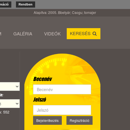
rmáció
Rendben
Alapítva: 2005. Bbetyár; Csogu; tomajer
KERESÉS
M
GALÉRIA
VIDEÓK
Becenév
e:
Jelszó
: 552
Bejelentkezés
Regisztráció