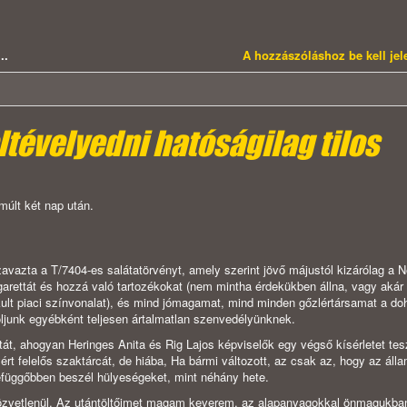
..
A hozzászóláshoz be kell je
ltévelyedni hatóságilag tilos
múlt két nap után.
vazta a T/7404-es salátatörvényt, amely szerint jövő májustól kizárólag a 
garettát és hozzá való tartozékokat (nem mintha érdekükben állna, vagy aká
lakult piaci színvonalat), és mind jómagamat, mind minden gőzlértársamat a d
oljunk egyébként teljesen ártalmatlan szenvedélyünknek.
tát, ahogyan Heringes Anita és Rig Lajos képviselők egy végső kísérletet tes
rt felelős szaktárcát, de hiába, Ha bármi változott, az csak az, hogy az álla
függőbben beszél hülyeségeket, mint néhány hete.
zvetlenül. Az utántöltőimet magam keverem, az alapanyagokkal önmagukba