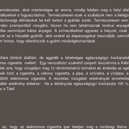
ermészetes, akár mesterséges az aroma, mindig feleljen meg a helyi élel
edélyekkel a fogyasztáshoz. Természetesen ezek a szabályok nem a belégz
biztonsági előírásokat be kell tartani a gyártás során. Természetesen nem f
den szempontból vizsgálni, hiszen ha nem tartalmaznak toxikus anyago
etbe semmilyen káros anyagot. A színezékekkel ugyanez a helyzet, csak 
ok az e folyadék gyártók, akik ezeket az alapanyagokat használják, semmi
rt fontos, hogy ellenőrizzük a gyártó minőségbiztosítását.
ettára történő átállást, de aggódik a lehetséges egészségügyi kockázato
omos cigaretta mellett: Egy nemzetközi szakértő csoport összehívta a Kábí
ék arra, hogy vizsgáljon meg 12 nikotintartalmú terméket és értékelje az eg
bek közt a cigaretta, a vékony cigaretta, a pipa, a szivarka, a vízipipa,
öltött elektromos cigaretta. A részletes vizsgálati eredmények ismerteté
alábbi eredmény érdekes: Ha a dohányzás egészségügyi kockázata 100 %
s a Tiéd!
s az, hogy az elektromos cigaretta ipar feleljen meg a minőségi illetve 