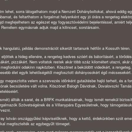
im lehet, sorra látogathatom majd a Nemzeti Dohányboltokat, ahová eddig eg
amat, és feltarthatom a forgalmat helyenként egy jó órára a rengeteg elekt
jd megfejelhetem az egészet egy fogyasztóvédelmi bejelentéssel, amiért tel
. Remélem egymásnak adjuk majd a kilincset, sorstársaim.
k hangulatú, példás demonstrációt sikerült tartanunk hétfőn a Kossuth téren.
jöttek a hideg ellenére, a rengeteg kedves szóért és bátorításért, a törődés
ákért, pizzákért. Nem voltatok restek akár több száz kilométert utazni, akár d
megfordulni odakinn napközben. Köszönet a beküldött videókért, a rengeteg,
gesebb élet egyik lehetőségétől megfosztott dohányosokért égő mécsesekért.
ogy megosztotta velem a szervezés időnként gutaütésbe hajló terheit, és a f
ciónak becsületére vált volna. Köszönet Balogh Dávidnak, Dovalovszki Tamá
eteléseiért.
smét) állták a sarat, és a BRFK munkatársainak, hogy ismét remekül biztosít
orgalmazók Szövetségének és a Villanypára Egyesületnek, hogy támogatásuk
vezni.
ay István országgyűlési képviselőknek, hogy a kettő, érdekünkben szót eme
kkal megtisztelték az egybegyűlt tömeget.
tunk csak, amennyien, sem mert másnap megszavazták ezt a jogszabálynak ti