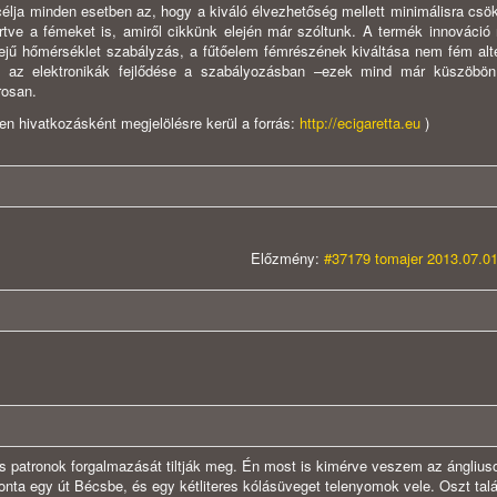
célja minden esetben az, hogy a kiváló élvezhetőség mellett minimálisra csö
rtve a fémeket is, amiről cikkünk elején már szóltunk. A termék innováció
idejű hőmérséklet szabályzás, a fűtőelem fémrészének kiváltása nem fém alte
, az elektronikák fejlődése a szabályozásban –ezek mind már küszöbön 
rosan.
n hivatkozásként megjelölésre kerül a forrás:
http://ecigaretta.eu
)
Előzmény:
#37179 tomajer 2013.07.01
 patronok forgalmazását tiltják meg. Én most is kimérve veszem az ángliuso
nta egy út Bécsbe, és egy kétliteres kólásüveget telenyomok vele. Oszt talá