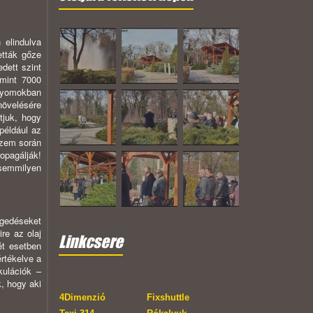
 elindulva
etták gőze
dett szint
 mint 7000
 nyomokban
növelésére
tjuk, hogy
 például az
üzem során
opagálják!
 semmilyen
egedéseket
re az olaj
Linkcsere
ét esetben
rtékelve a
kulációk –
, hogy aki
4Dimenzió
Fixshuttle