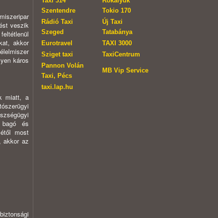
Taxi 314
Rókalyuk
Szentendre
Tokio 170
miszeripar
Rádió Taxi
Új Taxi
ést veszik
Szeged
Tatabánya
eltétlenül
kat, akkor
Eurotravel
TAXI 3000
élelmiszer
Sziget taxi
TaxiCentrum
lyen káros
Pannon Volán
MB Vip Service
Taxi, Pécs
taxi.lap.hu
k miatt, a
tószerügyi
észségügyi
 a bagó és
sétől most
, akkor az
biztonsági