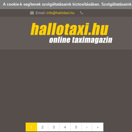
A cookie-k segítenek szolgáltatásaink biztosításában. Szolgáltatásain
Email:
info@hallotaxi.hu
1
2
3
4
5
›
»