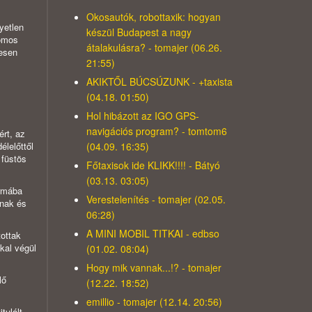
Okosautók, robottaxik: hogyan
yetlen
készül Budapest a nagy
romos
átalakulásra? - tomajer (06.26.
jesen
21:55)
AKIKTŐL BÚCSÚZUNK - +taxista
(04.18. 01:50)
Hol hibázott az IGO GPS-
navigációs program? - tomtom6
ért, az
(04.09. 16:35)
élelőttől
 füstös
Főtaxisok ide KLIKK!!!! - Bátyó
(03.13. 03:05)
ormába
Verestelenítés - tomajer (02.05.
snak és
06:28)
A MINI MOBIL TITKAI - edbso
ottak
kal végül
(01.02. 08:04)
Hogy mik vannak...!? - tomajer
lő
(12.22. 18:52)
emillio - tomajer (12.14. 20:56)
tulált