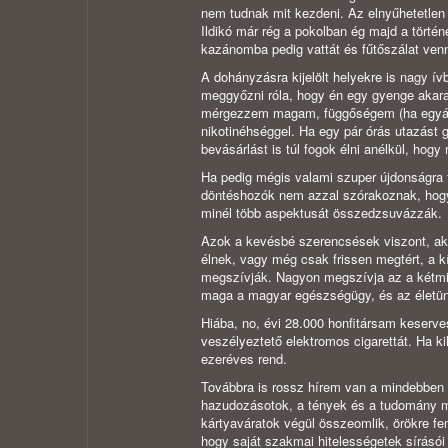
nem tudnak mit kezdeni. Az elnyűhetetle
Ildikó már rég a pokolban ég majd a törté
kazánomba pedig vattát és fűtőszálat venn
A dohányzásra kijelölt helyekre is nagy 
meggyőzni róla, hogy én egy gyenge akara
mérgezzem magam, függőségem (ha egyált
nikotinéhséggel. Ha egy pár órás utazást g
bevásárlást is túl fogok élni anélkül, hog
Ha pedig mégis valami szuper újdonságra f
döntéshozók nem azzal szórakoznak, hogy 
minél több aspektusát összedzsuvázzák.
Azok a kevésbé szerencsések viszont, akik
élnek, vagy még csak frissen megtért, a 
megszívják. Nagyon megszívja az a kétmill
maga a magyar egészségügy, és az életünkr
Hiába, no, évi 28.000 honfitársam keserve
veszélyeztető elektromos cigarettát. Ha k
ezeréves rend.
Továbbra is rossz hírem van a mindebben 
hazudozásotok, a tények és a tudomány me
kártyaváratok végül összeomlik, örökre f
hogy saját szakmai hitelességetek sírásói