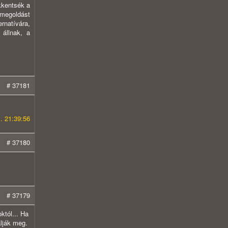
kkentsék a
 megoldást
rnatívára,
állnak, a
# 37181
. 21:39:56
# 37180
# 37179
któl... Ha
lják meg.