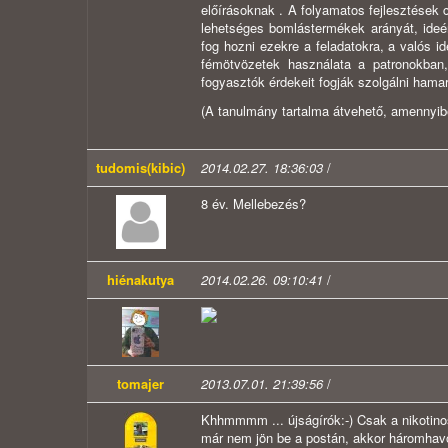
előírásoknak . A folyamatos fejlesztések 
lehetséges bomlástermékek arányát, ideé
fog hozni ezekre a feladatokra, a valós 
fémötvözetek használata a patronokban
fogyasztók érdekeit fogják szolgálni hama
(A tanulmány tartalma átvehető, amennyibe
tudomis(kibic)
2014.02.27. 18:36:03
/
8 év. Mellebezés?
hiénakutya
2014.02.26. 09:10:41
/
tomajer
2013.07.01. 21:39:56
/
Khhmmmm ... újságírók:-) Csak a nikotinos
már nem jön be a postán, akkor háromhavo