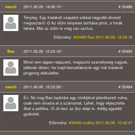
nazoli
2011.06.09. 14:56:15
/
# 35486
Tényleg. Egy kialakult csapatot sokkal nagyobb élvezet
megosztani!:-D Az ütőm tenyeres borítása piros, a fonák
fekete. Már az ürőm is meg van osztva.
Előzmény:
#35485 Bao 2011.06.09. 12:24:18
Bao
2011.06.09. 12:24:18
/
# 35485
Mivel nem éppen népszerű, megosztó személyiség vagyok,
jobbnak láttam, ha majd becsatlakozok egy már kialakult
pingpong alakulatba.
nazoli
2011.06.06. 15:23:58
/
# 35484
Én. No meg Bao topiktárs egy cimbijével jelentkezett volna,
csak nem olvasta el a számomat. Lehet, hogy elijesztette
őket a politika.:-D Jó lesz az ősz eleje is. Addig egyedül
gyakolok.
Előzmény:
#35483 szálka 2011.06.06. 10:42:47