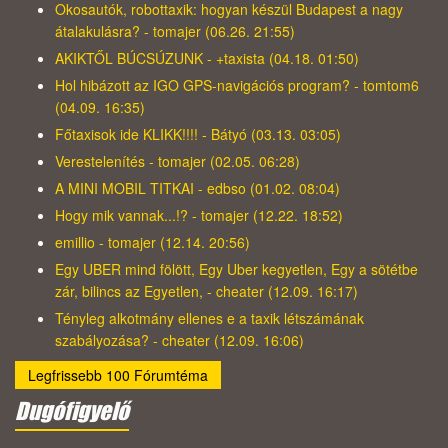
Okosautók, robottaxik: hogyan készül Budapest a nagy
átalakulásra? - tomajer (06.26. 21:55)
AKIKTŐL BÚCSÚZUNK - +taxista (04.18. 01:50)
Hol hibázott az IGO GPS-navigációs program? - tomtom6
(04.09. 16:35)
Főtaxisok ide KLIKK!!!! - Bátyó (03.13. 03:05)
Verestelenítés - tomajer (02.05. 06:28)
A MINI MOBIL TITKAI - edbso (01.02. 08:04)
Hogy mik vannak...!? - tomajer (12.22. 18:52)
emillio - tomajer (12.14. 20:56)
Egy UBER mind fölött, Egy Uber kegyetlen, Egy a sötétbe
zár, bilincs az Egyetlen, - cheater (12.09. 16:17)
Tényleg alkotmány ellenes e a taxik létszámának
szabályozása? - cheater (12.09. 16:06)
Legfrissebb 100 Fórumtéma
Dugófigyelő