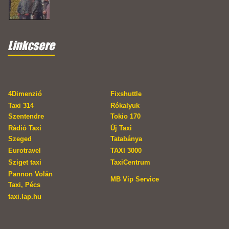
Linkcsere
4Dimenzió
Fixshuttle
Taxi 314
Rókalyuk
Szentendre
Tokio 170
Rádió Taxi
Új Taxi
Szeged
Tatabánya
Eurotravel
TAXI 3000
Sziget taxi
TaxiCentrum
Pannon Volán
MB Vip Service
Taxi, Pécs
taxi.lap.hu