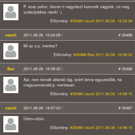
P. azaz pofon, hiszen ti nagyrészt komcsik vagytok, mi meg
szélsőjobbos nácik! :)
Előzmény:
#35489 nazoli 2011.06.09. 15:24:09
nazoli
2011.06.09. 15:24:09
/
# 35489
Mi az a p. mentes?
Előzmény:
#35488 Bao 2011.06.09. 15:09:32
Bao
2011.06.09. 15:09:32
/
# 35488
Api, nem lennék állandó tag, ezért lenne egyszerűbb, ha
megszerveznéd p. mentesen.
Előzmény:
#35486 nazoli 2011.06.09. 14:56:15
nazoli
2011.06.09. 14:57:03
/
# 35487
Ürőm=ütőm.
Előzmény:
#35486 nazoli 2011.06.09. 14:56:15