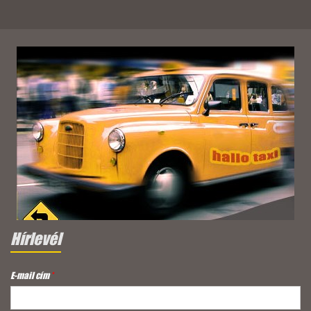
Hírlevél
E-mail cím
*