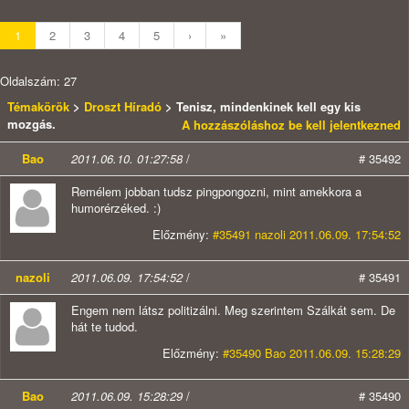
1
2
3
4
5
›
»
Oldalszám: 27
Témakörök
>
Droszt Híradó
> Tenisz, mindenkinek kell egy kis
mozgás.
A hozzászóláshoz be kell jelentkezned
Bao
2011.06.10. 01:27:58
/
# 35492
Remélem jobban tudsz pingpongozni, mint amekkora a
humorérzéked. :)
Előzmény:
#35491 nazoli 2011.06.09. 17:54:52
nazoli
2011.06.09. 17:54:52
/
# 35491
Engem nem látsz politizálni. Meg szerintem Szálkát sem. De
hát te tudod.
Előzmény:
#35490 Bao 2011.06.09. 15:28:29
Bao
2011.06.09. 15:28:29
/
# 35490