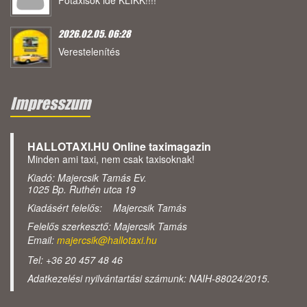
Főtaxisok ide KLIKK!!!!
2026.02.05. 06:28
Verestelenítés
Impresszum
HALLOTAXI.HU Online taximagazin
Minden ami taxi, nem csak taxisoknak!
Kiadó: Majercsik Tamás Ev.
1025 Bp. Ruthén utca 19
Kiadásért felelős: Majercsik Tamás
Felelős szerkesztő: Majercsik Tamás
Email:
majercsik@hallotaxi.hu
Tel: +36 20 457 48 46
Adatkezelési nyilvántartási számunk: NAIH-88024/2015.