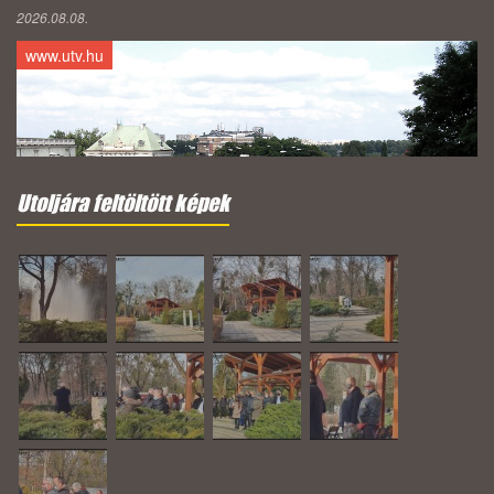
2026.08.08.
www.utv.hu
Utoljára feltöltött képek