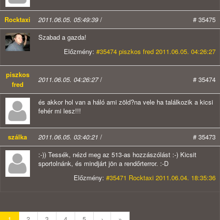
Rocktaxi
2011.06.05. 05:49:39
/
# 35475
Szabad a gazda!
Előzmény:
#35474 piszkos fred 2011.06.05. 04:26:27
piszkos
2011.06.05. 04:26:27
/
# 35474
fred
és akkor hol van a háló ami zöld?na vele ha találkozik a kicsi
fehér mi lesz!!!
szálka
2011.06.05. 03:40:21
/
# 35473
:-)) Tessék, nézd meg az 513-as hozzászólást :-) Kicsit
sportolnánk, és mindjárt jön a rendőrterror. :-D
Előzmény:
#35471 Rocktaxi 2011.06.04. 18:35:36
1
2
3
4
5
›
»