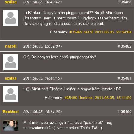
szálka
2011.06.06. 10:42:47
/
# 35483
:-) Ki akart itt egyáltalán pingpongozni?? Na jó! Már régen
játszottam, nem is ment rosszul, úgyhogy számíthatsz rám.
De viszonylag rendszeresen csak ősz elejétől.
Előzmény:
#35482 nazoli 2011.06.05. 23:59:04
nazoli
2011.06.05. 23:59:04
/
# 35482
OK. De hogyan lesz ebből pingpongozás?
szálka
2011.06.05. 16:44:15
/
# 35481
:-)))) Miért ne!! Elvégre Lucifer is angyalként kezdte.:-DD
Előzmény:
#35480 Rocktaxi 2011.06.05. 15:11:20
Rocktaxi
2011.06.05. 15:11:20
/
# 35480
Mint mennyből az angyal? ... és a "pásztorok" meg
szétszaladnak? :-) Nesze neked T5 és T4! :-)