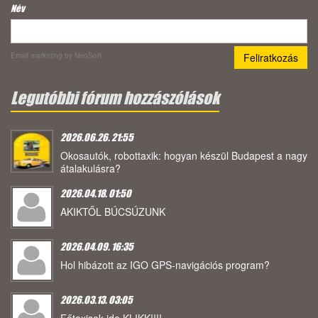
Név
Email marketing
by NeoSoft
Legutóbbi fórum hozzászólások
2026.06.26. 21:55
Okosautók, robottaxik: hogyan készül Budapest a nagy
átalakulásra?
2026.04.18. 01:50
AKIKTŐL BÚCSÚZUNK
2026.04.09. 16:35
Hol hibázott az IGO GPS-navigációs program?
2026.03.13. 03:05