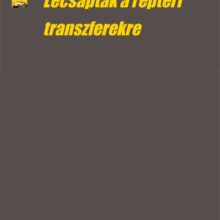
Lecsaptak a reptéri
transzferekre