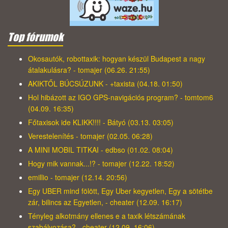
Top fórumok
Okosautók, robottaxik: hogyan készül Budapest a nagy
átalakulásra? - tomajer (06.26. 21:55)
AKIKTŐL BÚCSÚZUNK - +taxista (04.18. 01:50)
Hol hibázott az IGO GPS-navigációs program? - tomtom6
(04.09. 16:35)
Főtaxisok ide KLIKK!!!! - Bátyó (03.13. 03:05)
Verestelenítés - tomajer (02.05. 06:28)
A MINI MOBIL TITKAI - edbso (01.02. 08:04)
Hogy mik vannak...!? - tomajer (12.22. 18:52)
emillio - tomajer (12.14. 20:56)
Egy UBER mind fölött, Egy Uber kegyetlen, Egy a sötétbe
zár, bilincs az Egyetlen, - cheater (12.09. 16:17)
Tényleg alkotmány ellenes e a taxik létszámának
szabályozása? - cheater (12.09. 16:06)