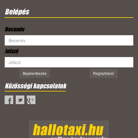
Belépés
Becenév
Jelszó
Bejelentkezés
Regisztráció
Közösségi kapcsolatok