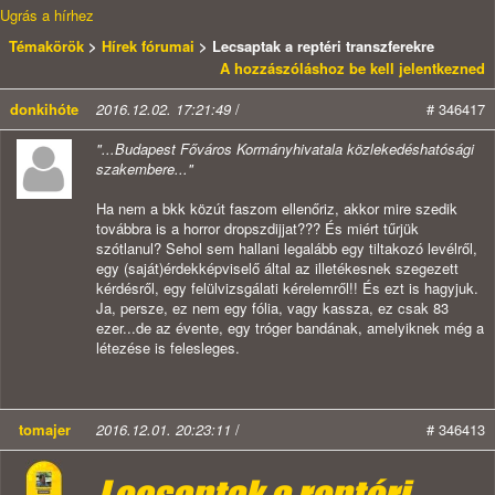
Ugrás a hírhez
Témakörök
>
Hírek fórumai
> Lecsaptak a reptéri transzferekre
A hozzászóláshoz be kell jelentkezned
donkihóte
2016.12.02. 17:21:49
/
# 346417
"...Budapest Főváros Kormányhivatala közlekedéshatósági
szakembere..."
Ha nem a bkk közút faszom ellenőriz, akkor mire szedik
továbbra is a horror dropszdijjat??? És miért tűrjük
szótlanul? Sehol sem hallani legalább egy tiltakozó levélről,
egy (saját)érdekképviselő által az illetékesnek szegezett
kérdésről, egy felülvizsgálati kérelemről!! És ezt is hagyjuk.
Ja, persze, ez nem egy fólia, vagy kassza, ez csak 83
ezer...de az évente, egy tróger bandának, amelyiknek még a
létezése is felesleges.
tomajer
2016.12.01. 20:23:11
/
# 346413