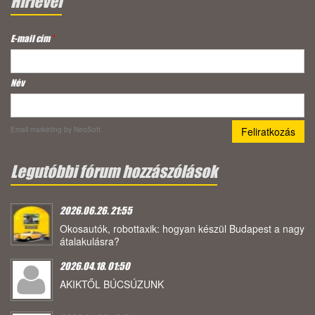
Hírlevél
E-mail cím
*
Név
Email marketing
by NeoSoft
Legutóbbi fórum hozzászólások
2026.06.26. 21:55
Okosautók, robottaxik: hogyan készül Budapest a nagy
átalakulásra?
2026.04.18. 01:50
AKIKTŐL BÚCSÚZUNK