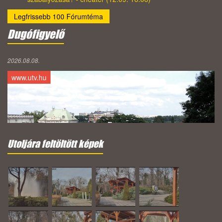
Legfrissebb 100 Fórumtéma
Dugófigyelő
2026.08.08.
www.utv.hu
Utoljára feltöltött képek