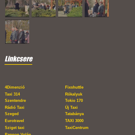
Linkcsere
4Dimenzió
Fixshuttle
Taxi 314
Rókalyuk
Szentendre
Tokio 170
Rádió Taxi
Új Taxi
Szeged
Tatabánya
Eurotravel
TAXI 3000
Sziget taxi
TaxiCentrum
Pannon Volán