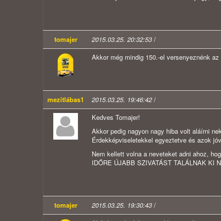
tomajer
2015.03.25. 20:32:53
/
Akkor még mindig 150.-el versenyeznénk az ub
mezitlábas1
2015.03.25. 19:46:42
/
Kedves Tomajer!
Akkor pedig nagyon nagy hiba volt aláírni ne
Érdekképviseletekkel egyeztetve és azok jóv
Nem kellett volna a neveteket adni ahoz, h
IDŐRE ÚJABB SZIVATÁST TALÁLNAK KI 
tomajer
2015.03.25. 19:30:43
/