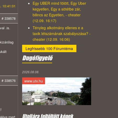
Egy UBER mind fölött, Egy Uber
. 10:41:01
kegyetlen, Egy a sötétbe zár,
bilincs az Egyetlen, - cheater
# 338578
(12.09. 16:17)
Tényleg alkotmány ellenes e a
al .is.
taxik létszámának szabályozása? -
cheater (12.09. 16:06)
kizárólag
Legfrissebb 100 Fórumtéma
ukált
Dugófigyelő
2026.08.08.
# 338576
www.utv.hu
!
Utoljára feltöltött képek
14éve mert