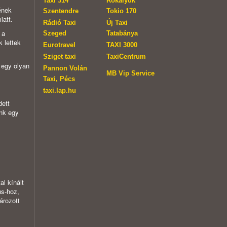
Taxi 314
Rókalyuk
ének
Szentendre
Tokio 170
iatt.
Rádió Taxi
Új Taxi
 a
Szeged
Tatabánya
 lettek
Eurotravel
TAXI 3000
Sziget taxi
TaxiCentrum
l egy olyan
Pannon Volán
MB Vip Service
Taxi, Pécs
taxi.lap.hu
dett
ünk egy
.
al kínált
us-hoz,
ározott