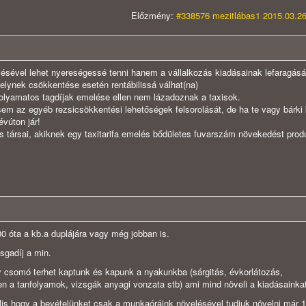
Előzmény:
#338576 mezitlábas1 2015.03.26
lésével lehet nyereségessé tenni hanem a vállalkozás kiadásainak lefaragásáv
elynek csökkentése esetén rentábilissá válhat(na)
t folyamatos tagdíjak emelése ellen nem lázadoznak a taxisok.
m az egyéb rezsicsökkentési lehetőségek felsorolását, de ha te vagy bárki 
évúton jár!
s társai, akiknek egy taxitarifa emelés bődületes fuvarszám növekedést prod
0 óta a kb.a duplájára vagy még jobban is.
sgadíj a min.
 csomó terhet kaptunk és kapunk a nyakunkba (sárgitás, évkorlátozás,
n a tanfolyamok, vizsgák anyagi vonzata stb) ami mind növeli a kiadásainkat
lis hogy a bevételünket csak a munkaóráink növelésével tudjuk növelni már 