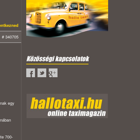
lentkezned
# 340705
Közösségi kapcsolatok
ának egy
ónában
te 700-