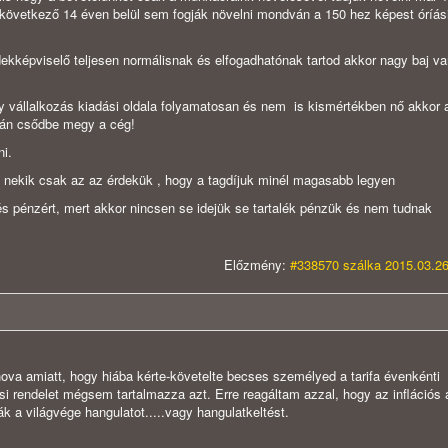
 következő 14 éven belül sem fogják növelni mondván a 150 hez képest óríás
ekképviselő teljesen normálisnak és elfogadhatónak tartod akkor nagy baj va
y vállalkozás kiadási oldala folyamatosan és nem is kismértékben nő akkor a
 után csődbe megy a cég!
i.
 nekik csak az az érdekük , hogy a tagdíjuk minél magasabb legyen
és pénzért, mert akkor nincsen se idejük se tartalék pénzük és nem tudnak
Előzmény:
#338570 szálka 2015.03.26
hova amiatt, hogy hiába kérte-követelte becses személyed a tarifa évenkénti
si rendelet mégsem tartalmazza azt. Erre reagáltam azzal, hogy az inflációs 
 a világvége hangulatot.....vagy hangulatkeltést.