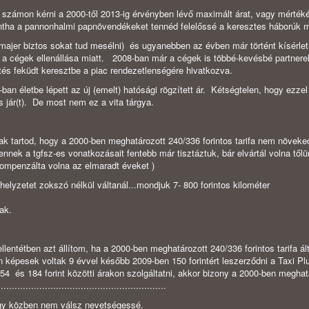
n) számon kérni a 2000-től 2013-ig érvényben lévő maximált árat, vagy mérték
mintha a pannonhalmi papnövendékeket tennéd felelőssé a keresztes háborúk m
 tomajer biztos sokat tud mesélni) és ugyanebben az évben már történt kísérlet
dt a cégek ellenállása miatt. 2008-ban már a cégek is többé-kevésbé partnerek
és feküdt keresztbe a piac rendezetlenségére hivatkozva.
13-ban életbe lépett az új (emelt) hatósági rögzített ár. Kétségtelen, hogy ezze
is jár(t). De most nem ez a vita tárgya.
ak tartod, hogy a 2000-ben meghatározott 240/336 forintos tarifa nem növeke
ennek a tgfsz-es vonatkozásait fentebb már tisztáztuk, bár elvártál volna től
kompenzálta volna az elmaradt éveket )
helyzetet zokszó nélkül váltanál...mondjuk 7- 800 forintos kilométer
jra
nak.
entétben azt állítom, ha a 2000-ben meghatározott 240/336 forintos tarifa ált
 képesek voltak 9 évvel később 2009-ben 150 forintért leszerződni a Taxi Pl
4 és 184 forint közötti árakon szolgáltatni, akkor bizony a 2000-ben meghat
.....................................................
hogy közben nem válsz nevetségessé.