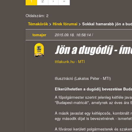
1
2
›
»
Oldalszám: 2
Témakörök
>
Hírek fórumai
> Sokkal hamarabb jön a bud
tomajer
2015.09.18. 16:58:14
/
Jön a dugódíj - ím
ittlakunk.hu - MTI
illusztráció (Lakatos Péter - MTI)
Elkerülhetetlen a dugódíj bevezetése Buda
A főpolgármester szerint jelenleg kétféle jav
"Budapest-matricát", amelynek az éves ára 500
A másik javaslat egy kétlépcsős, kombinált 
egy második díjat is bevezetnének - ismertet
A fővárosi kerületi polgármesterek és szake