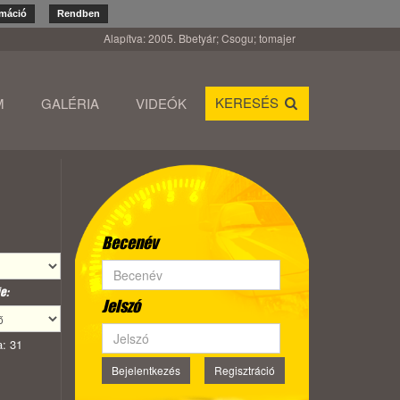
rmáció
Rendben
Alapítva: 2005. Bbetyár; Csogu; tomajer
KERESÉS
M
GALÉRIA
VIDEÓK
Becenév
e:
Jelszó
: 31
Bejelentkezés
Regisztráció