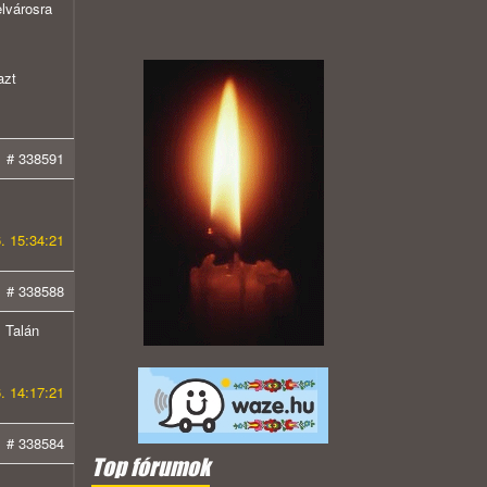
elvárosra
azt
# 338591
. 15:34:21
# 338588
. Talán
. 14:17:21
# 338584
Top fórumok