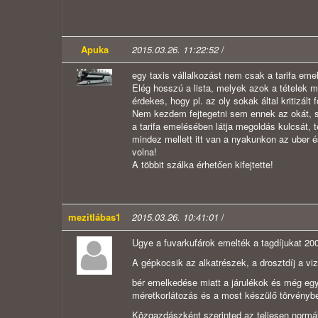
Apuka
2015.03.26. 11:22:52
/
egy taxis vállalkozást nem csak a tarifa eme
Elég hosszú a lista, melyek azok a tételek m
érdekes, hogy pl. az oly sokak által kritizál
Nem kezdem fejtegetni sem ennek az okát, se
a tarifa emelésében látja megoldás kulcsát, t
mindez mellett itt van a nyakunkon az uber é
volna!
A többit szálka érhetően kifejtette!
mezitlábas1
2015.03.26. 10:41:01
/
Ugye a fuvarkufárok emelték a tagdíjukat 200
A gépkocsik az alkatrészek, a drosztdíj a viz
bér emelkedése miatt a járulékok és még egy
méretkorlátozás és a most készülő törvénybe
Közgazdászként szerinted az teljesen normá