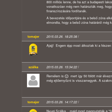
800 milliós lenne, de ha azt a budapesti lako
vonatkozóan még nem határozták meg, hogy m
finanszírozására fordítanák.
A bevezetés időpontjára és a belső zóna elké
elmondta, hogy a belső zóna határáról még k
tomajer
2015.03.26. 18:25:38
/
Ajajj! Engem épp most átkoztak ki a fészen 
szálka
2015.03.26. 15:34:22
/
Remélem is
mert így 50 fölött már élvezn
még ejtőernyőzni is visszamegyek. A szakma
tomajer
2015.03.26. 14:17:22
/
Nyugi Szálka... majd most megmutatják a "fijj