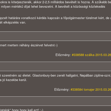
sokra is kiterjesztenék, akkor 2-2,5 milliárdos bevételt is hozna. A szűkebb b
ilyen mértékű díjat lehet bevezetni. A bevételt a közösségi közlekedés
pzelt határára vonatkozó kérdés kapcsán a főpolgármester türelmet kért, de 
ét elképzelés van.
mert mertem néhány észérvet felvetni:-)
Előzmény:
#338588 szálka 2015.03.26
i szeretném az életet. Glastonbury-ben zenét hallgatni, Nepálban zipline-ozni
 jó kezekbe kerül.
Előzmény:
#338584 tomajer 2015.03.26
atalok" hogy hogy kell ezt! :-)