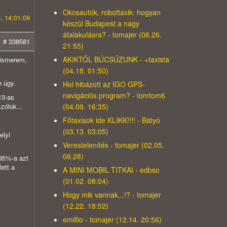
Okosautók, robottaxik: hogyan
. 14:01:09
készül Budapest a nagy
átalakulásra? - tomajer (06.26.
# 338581
21:55)
AKIKTŐL BÚCSÚZUNK - +taxista
beismerem,
(04.18. 01:50)
n úgy.
Hol hibázott az IGO GPS-
navigációs program? - tomtom6
13-as
(04.09. 16:35)
zólok...
Főtaxisok ide KLIKK!!!! - Bátyó
(03.13. 03:05)
elyi
Verestelenítés - tomajer (02.05.
06:28)
 95%-a azt
ett a
A MINI MOBIL TITKAI - edbso
(01.02. 08:04)
Hogy mik vannak...!? - tomajer
(12.22. 18:52)
emillio - tomajer (12.14. 20:56)