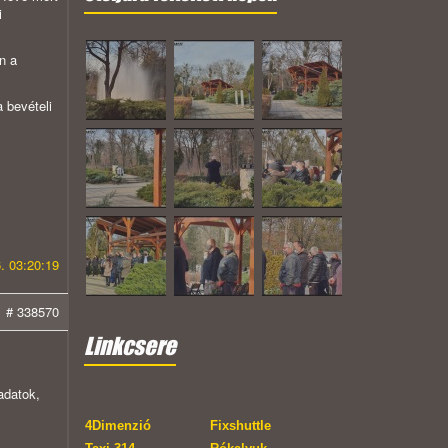
i
n a
 bevételi
. 03:20:19
# 338570
Linkcsere
adatok,
4Dimenzió
Fixshuttle