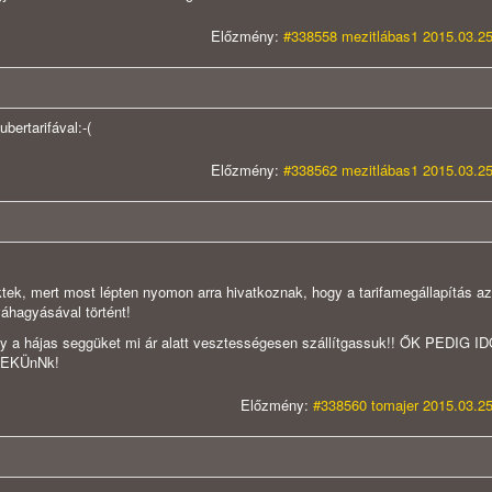
Előzmény:
#338558 mezitlábas1 2015.03.25
ertarifával:-(
Előzmény:
#338562 mezitlábas1 2015.03.25
ktek, mert most lépten nyomon arra hivatkoznak, hogy a tarifamegállapítás az
áhagyásával történt!
ogy a hájas seggüket mi ár alatt vesztességesen szállítgassuk!! ŐK PEDIG 
NEKÜnNk!
Előzmény:
#338560 tomajer 2015.03.25