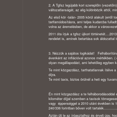
2. A Tgfsz legújabb kori szereplőin (vezetői
változatlanságát, az alig különbözik attól, 
Az első kör -talán- 2005 körül alakult (erről
tarifamódosításra, ami teljes kudarcba fulla
volna az áremelésben, de akkor a városvezet
2011 óta írjuk a tgfsz újkori történetét....20
rendelet is, aminek betartása sok áldozattal 
3. Nézzük a sajátos logikádat! Felháborítón
évenként az inflációval azonos mértékben. ( 
olyan megállapodást, ami lehetőleg egyben 
Te mint közgazdász, tarthatatlannak ítélve a 
dí
Te mint taxis, biztos örülnél a heti egy fuvar
Én mint közgazdász a te felháborodásoddal ell
kilométer díjjal szemben a taxisok tömegesen
vagy éppenséggel a 2010 utáni években is 15
240/336 forintban bőven volt tartalék....................
Aztán ülj le az íróasztalhoz és érvelj úgy, 