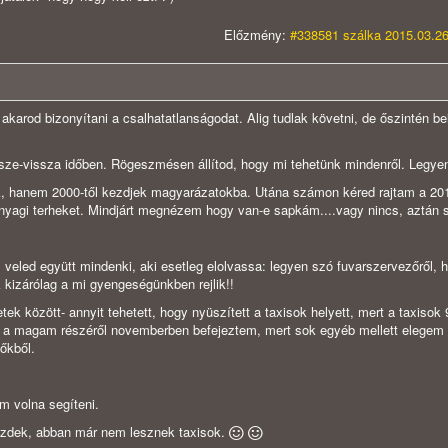
Előzmény:
#338581 szálka 2015.03.26
e akarod bizonyítani a csalhatatlanságodat. Alig tudlak követni, de őszintén 
sze-vissza időben. Rögeszmésen állítod, hogy mi tehetünk mindenről. Legye
ak, hanem 2000-től kezdjek magyarázatokba. Utána számon kéred rajtam a 20
anyagi terheket. Mindjárt megnézem hogy van-e sapkám....vagy nincs, aztán s
veled együtt mindenki, aki esetleg elolvassa: legyen szó fuvarszervezőről, h
k kizárólag a mi gyengeségünkben rejlik!!
etek között- annyit tehetett, hogy nyüszített a taxisok helyett, mert a taxisok
 a magam részéről novemberben befejeztem, mert sok egyéb mellett elegem l
őkből.
m volna segíteni.
zdek, abban már nem lesznek taxisok.