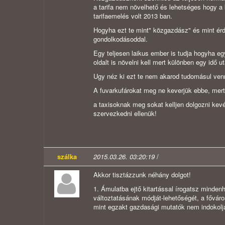
a tarifa nem növelhető és lehetséges hogy a
tarifaemelés volt 2013 ban.
Hogyha ezt te mint" közgazdász" és mint érd
gondolkodásoddal.
Egy teljesen laikus ember is tudja hogyha eg
oldalt is növelni kell mert különben egy idő
Ugy néz ki ezt te nem akarod tudomásul venn
A fuvarkufárokat meg ne keverjük ebbe, mert
a taxisoknak meg sokat kelljen dolgozni kev
szervezkedni ellenük!
szálka
2015.03.26. 03:20:19
/
Akkor tisztázzunk néhány dolgot!
1. Ámulatba ejtő kitartással írogatsz minden
változtatásának módját-lehetőségét, a főváro
mint egzakt gazdasági mutatók nem indokolják