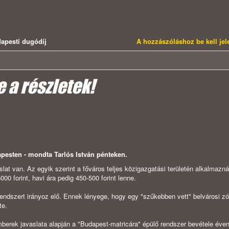
apesti dugódíj
A hozzászóláshoz be kell je
e a részletek!
pesten - mondta Tarlós István pénteken.
aslat van. Az egyik szerint a főváros teljes közigazgatási területén alkalmazn
0 forint, havi ára pedig 450-500 forint lenne.
rendszert irányoz elő. Ennek lényege, hogy egy "szűkebben vett" belvárosi z
te.
mberek javaslata alapján a "Budapest-matricára" épülő rendszer bevétele éven