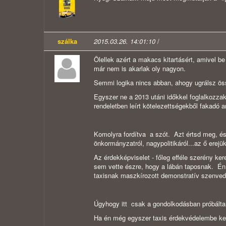
szálka
2015.03.26. 14:01:10
/
Ölellek azért a makacs kitartásért, amivel b
már nem is akarlak oly nagyon.
Semmi logika nincs abban, ahogy ugrálsz ös
Egyszer ne a 2013 utáni időkkel foglalkozz
rendeletben leírt kötelezettségekből fakadó 
Komolyra fordítva a szót. Azt értsd meg, és 
önkormányzatról, nagypolitikáról...az ő erejü
Az érdekképviselet - főleg efféle szerény ker
sem vette észre, hogy a lábán taposnak. Én
taxisnak maszkírozott demonstratív szenved
Úgyhogy itt csak a gondolkodásban próbálta
Ha én még egyszer taxis érdekvédelembe ke