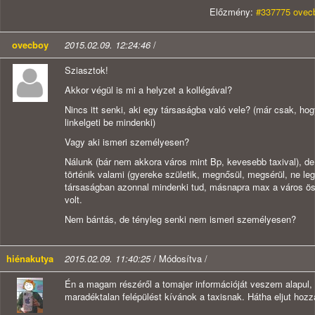
Előzmény:
#337775 ovecb
ovecboy
2015.02.09. 12:24:46
/
Sziasztok!
Akkor végül is mi a helyzet a kollégával?
Nincs itt senki, aki egy társaságba való vele? (már csak, hog
linkelgeti be mindenki)
Vagy aki ismeri személyesen?
Nálunk (bár nem akkora város mint Bp, kevesebb taxival), de
történik valami (gyereke születik, megnősül, megsérül, ne leg
társaságban azonnal mindenki tud, másnapra max a város ös
volt.
Nem bántás, de tényleg senki nem ismeri személyesen?
hiénakutya
2015.02.09. 11:40:25
/ Módosítva /
Én a magam részéről a tomajer információját veszem alapul, 
maradéktalan felépülést kívánok a taxisnak. Hátha eljut hozz