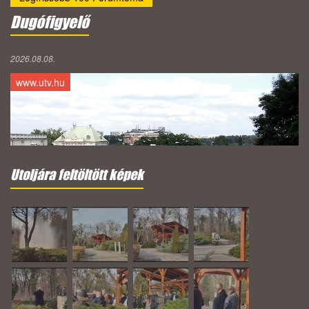
Dugófigyelő
2026.08.08.
www.utv.hu
Utoljára feltöltött képek