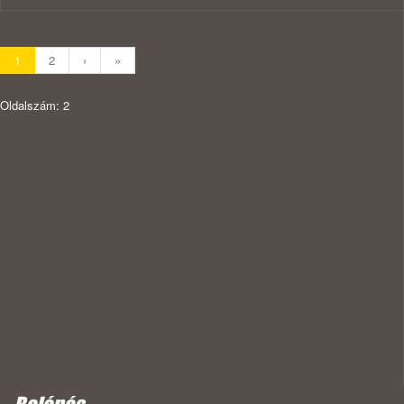
1
2
›
»
Oldalszám: 2