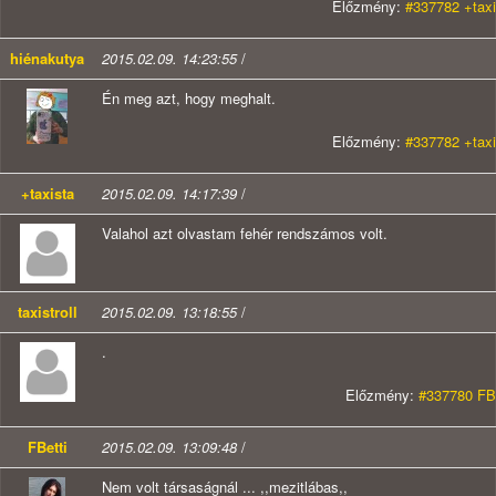
Előzmény:
#337782 +taxi
hiénakutya
2015.02.09. 14:23:55
/
Én meg azt, hogy meghalt.
Előzmény:
#337782 +taxi
+taxista
2015.02.09. 14:17:39
/
Valahol azt olvastam fehér rendszámos volt.
taxistroll
2015.02.09. 13:18:55
/
.
Előzmény:
#337780 FBe
FBetti
2015.02.09. 13:09:48
/
Nem volt társaságnál ... ,,mezitlábas,,