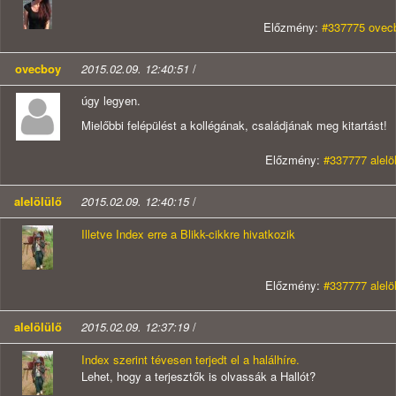
Előzmény:
#337775 ovecb
ovecboy
2015.02.09. 12:40:51
/
úgy legyen.
Mielőbbi felépülést a kollégának, családjának meg kitartást!
Előzmény:
#337777 alelö
alelölülő
2015.02.09. 12:40:15
/
Illetve Index erre a Blikk-cikkre hivatkozik
Előzmény:
#337777 alelö
alelölülő
2015.02.09. 12:37:19
/
Index szerint tévesen terjedt el a halálhíre.
Lehet, hogy a terjesztők is olvassák a Hallót?