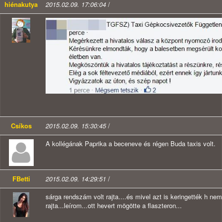
hiénakutya
2015.02.09. 17:06:04
/
Csíkos
2015.02.09. 15:30:45
/
A kollégának Paprika a beceneve és régen Buda taxis volt.
FBetti
2015.02.09. 14:29:51
/
sárga rendszám volt rajta....és mivel azt is keringették h ne
rajta...leírom...ott hevert mögötte a flaszteron...