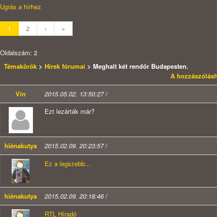
Ugrás a hírhez
1
2
›
»
Oldalszám: 2
Témakörök
>
Hírek fórumai
> Meghalt két rendőr Budapesten.
A hozzászólásh
Vin
2015.05.02. 13:50:27
/
Ezt lezárták már?
hiénakutya
2015.02.09. 20:23:57
/
Ez a legszebb...
hiénakutya
2015.02.09. 20:18:46
/
RTL Híradó