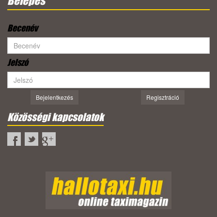
Belépés
Becenév
Jelszó
Bejelentkezés
Regisztráció
Közösségi kapcsolatok