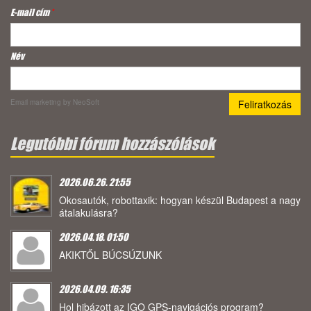
E-mail cím
*
Név
Email marketing
by NeoSoft
Legutóbbi fórum hozzászólások
2026.06.26. 21:55
Okosautók, robottaxik: hogyan készül Budapest a nagy
átalakulásra?
2026.04.18. 01:50
AKIKTŐL BÚCSÚZUNK
2026.04.09. 16:35
Hol hibázott az IGO GPS-navigációs program?