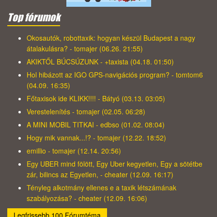
Top fórumok
Okosautók, robottaxik: hogyan készül Budapest a nagy
átalakulásra? - tomajer (06.26. 21:55)
AKIKTŐL BÚCSÚZUNK - +taxista (04.18. 01:50)
Hol hibázott az IGO GPS-navigációs program? - tomtom6
(04.09. 16:35)
Főtaxisok ide KLIKK!!!! - Bátyó (03.13. 03:05)
Verestelenítés - tomajer (02.05. 06:28)
A MINI MOBIL TITKAI - edbso (01.02. 08:04)
Hogy mik vannak...!? - tomajer (12.22. 18:52)
emillio - tomajer (12.14. 20:56)
Egy UBER mind fölött, Egy Uber kegyetlen, Egy a sötétbe
zár, bilincs az Egyetlen, - cheater (12.09. 16:17)
Tényleg alkotmány ellenes e a taxik létszámának
szabályozása? - cheater (12.09. 16:06)
Legfrissebb 100 Fórumtéma