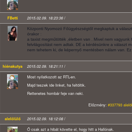
FBetti
2015.02.09. 18:23:36
/
Központi Nyomozó Főügyészségtől megkaptuk a választ
órakor :
a taxist megműtötték ,életben van . Mivel nem vagyunk 
felvilágosítást nem adtak. DE a kérdésünkre a választ m
nem tehetem ki, de képernyő mentésben nálam van. Ez
hiénakutya
2015.02.09. 18:21:11
/
Most nyilatkozott az RTL-en.
Majd teszek ide linket, ha feltöltik.
Rettenetes hombár feje van neki.
Előzmény:
#337793 alelö
alelölülő
2015.02.09. 18:12:08
/
Ő csak azt a hibát követte el, hogy hitt a Hallónak.