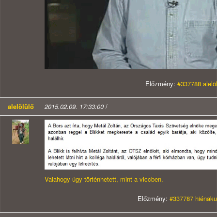
Előzmény:
#337788 alelö
alelölülő
2015.02.09. 17:33:00
/
Valahogy úgy történhetett, mint a viccben.
Előzmény:
#337787 hiénaku