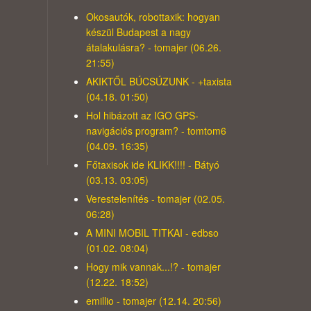
Okosautók, robottaxik: hogyan
készül Budapest a nagy
átalakulásra? - tomajer (06.26.
21:55)
AKIKTŐL BÚCSÚZUNK - +taxista
(04.18. 01:50)
Hol hibázott az IGO GPS-
navigációs program? - tomtom6
(04.09. 16:35)
Főtaxisok ide KLIKK!!!! - Bátyó
(03.13. 03:05)
Verestelenítés - tomajer (02.05.
06:28)
A MINI MOBIL TITKAI - edbso
(01.02. 08:04)
Hogy mik vannak...!? - tomajer
(12.22. 18:52)
emillio - tomajer (12.14. 20:56)