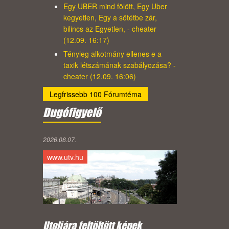
Egy UBER mind fölött, Egy Uber
kegyetlen, Egy a sötétbe zár,
bilincs az Egyetlen, - cheater
(12.09. 16:17)
Tényleg alkotmány ellenes e a
taxik létszámának szabályozása? -
cheater (12.09. 16:06)
Legfrissebb 100 Fórumtéma
Dugófigyelő
2026.08.07.
www.utv.hu
Utoljára feltöltött képek