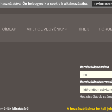
k használatával Ön beleegyezik a cookie-k alkalmazásába.
További info
CÍMLAP
MIT, HOL VEGYÜNK?
HÍREK
FÓRU
Hozzászólások száma
Hozzászólások sorrendj
Hozzászólások száma
óriák kiíratásáról
A hozzászóláshoz be kell je