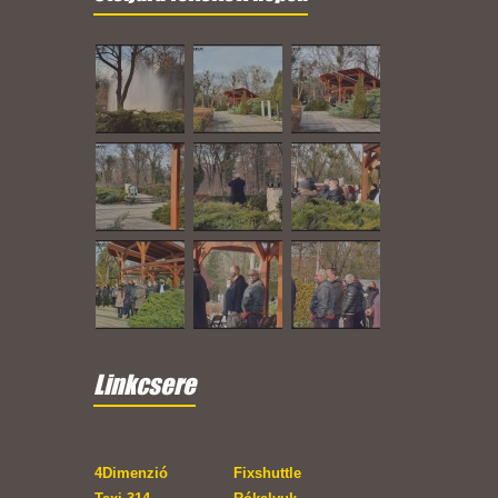
Linkcsere
4Dimenzió
Fixshuttle