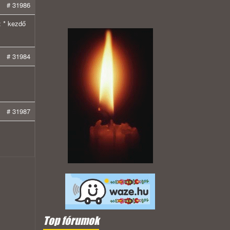
# 31986
: * kezdő
# 31984
# 31987
Top fórumok