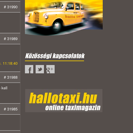
# 31990
# 31989
Közösségi kapcsolatok
. 11:18:40
# 31988
 kell
# 31985