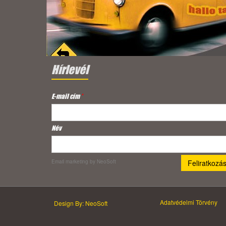
Hírlevél
E-mail cím
*
Név
Email marketing
by NeoSoft
Adatvédelmi Törvény
Design By: NeoSoft