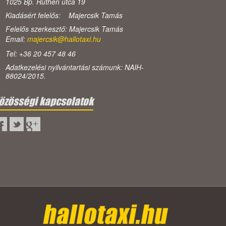
1025 Bp. Ruthén utca 19
Kiadásért felelős: Majercsik Tamás
Felelős szerkesztő: Majercsik Tamás
Email:
majercsik@hallotaxi.hu
Tel: +36 20 457 48 46
Adatkezelési nyilvántartási számunk: NAIH-
88024/2015.
özösségi kapcsolatok