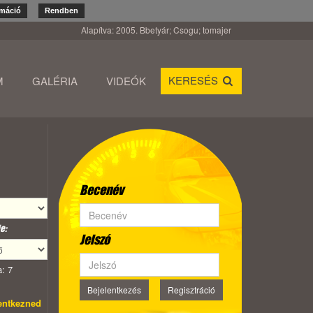
rmáció
Rendben
Alapítva: 2005. Bbetyár; Csogu; tomajer
KERESÉS
M
GALÉRIA
VIDEÓK
Becenév
e:
Jelszó
: 7
Bejelentkezés
Regisztráció
lentkezned