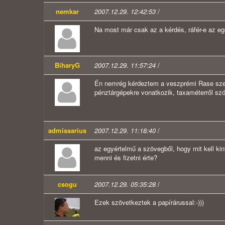
nemkar
2007.12.29. 12:42:53
/
Na most már csak az a kérdés, ráfér-e az egés
BiharyG
2007.12.29. 11:57:24
/
Én nemrég kérdeztem a veszprémi Rase szerv
pénztárgépekre vonatkozik, taxaméterről sz
admissarius
2007.12.29. 11:18:40
/
az egyértelmű a szövegből, hogy mit kell ki
menni és fizetni érte?
csogu
2007.12.29. 05:35:28
/
Ezek szövetkeztek a papírárussal:-)))