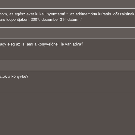
tom, az egész évet ki kell nyomtatni! "..az adómemória kiíratás időszakának
áró időpontjaként 2007. december 31-i dátum.."
agy elég az is, ami a könyvelőnél, le van adva?
hatok a könyvbe?