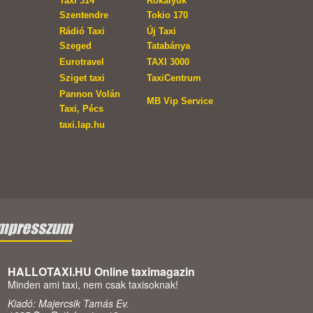
Taxi 314
Rókalyuk
Szentendre
Tokio 170
Rádió Taxi
Új Taxi
Szeged
Tatabánya
Eurotravel
TAXI 3000
Sziget taxi
TaxiCentrum
Pannon Volán
MB Vip Service
Taxi, Pécs
taxi.lap.hu
mpresszum
HALLOTAXI.HU Online taximagazin
Minden ami taxi, nem csak taxisoknak!
Kiadó: Majercsik Tamás Ev.