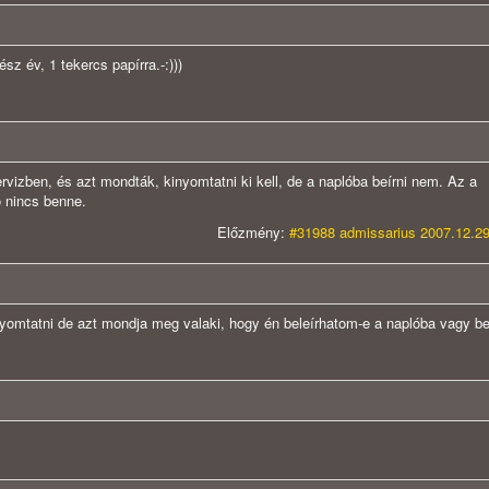
z év, 1 tekercs papírra.-:)))
izben, és azt mondták, kinyomtatni ki kell, de a naplóba beírni nem. Az a
ó nincs benne.
Előzmény:
#31988 admissarius 2007.12.29
nyomtatni de azt mondja meg valaki, hogy én beleírhatom-e a naplóba vagy be