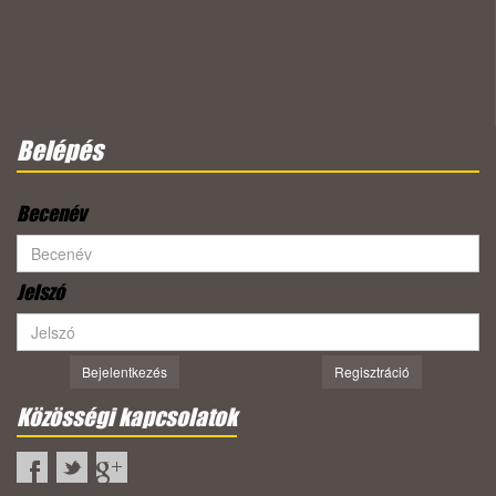
Belépés
Becenév
Jelszó
Bejelentkezés
Regisztráció
Közösségi kapcsolatok