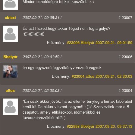
Minden eshetőségre fel kell készülni..:>>
cbtaxi
2007.09.21. 09:05:31
/
# 23007
És azt hiszed,hogy akkor Téged nem fog a golyó?
:)))))))))))))))))
Előzmény:
#23006 Bbetyár 2007.09.21. 09:01:59
Bbetyár
2007.09.21. 09:01:59
/
# 23006
én egy egyszerű jegyzőkönyv vezető vagyok
Előzmény:
#23004 attus 2007.09.21. 02:30:03
attus
2007.09.21. 02:30:03
/
# 23004
"Én csak akkor jövök, ha az ellenfél tényleg a leírtak táborából
kerül ki! De akkor viszont nagyon!!!:-)))" Szervezitek már a B
csapatot, amely etikásokból, időmérőkből és
fuvarszervezőkből áll?:-)
Előzmény:
#22998 Bbetyár 2007.09.20. 09:37:13