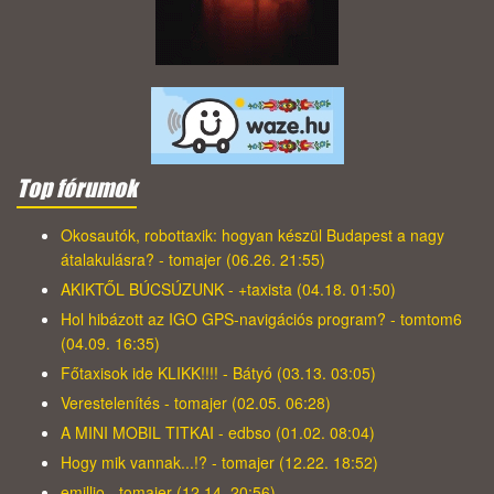
Top fórumok
Okosautók, robottaxik: hogyan készül Budapest a nagy
átalakulásra? - tomajer (06.26. 21:55)
AKIKTŐL BÚCSÚZUNK - +taxista (04.18. 01:50)
Hol hibázott az IGO GPS-navigációs program? - tomtom6
(04.09. 16:35)
Főtaxisok ide KLIKK!!!! - Bátyó (03.13. 03:05)
Verestelenítés - tomajer (02.05. 06:28)
A MINI MOBIL TITKAI - edbso (01.02. 08:04)
Hogy mik vannak...!? - tomajer (12.22. 18:52)
emillio - tomajer (12.14. 20:56)