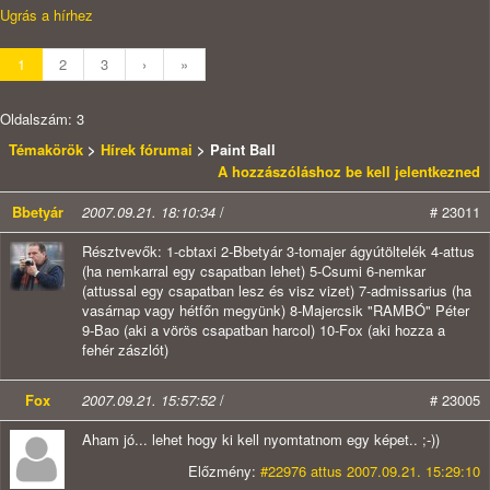
Ugrás a hírhez
1
2
3
›
»
Oldalszám: 3
Témakörök
>
Hírek fórumai
> Paint Ball
A hozzászóláshoz be kell jelentkezned
Bbetyár
2007.09.21. 18:10:34
/
# 23011
Résztvevők: 1-cbtaxi 2-Bbetyár 3-tomajer ágyútöltelék 4-attus
(ha nemkarral egy csapatban lehet) 5-Csumi 6-nemkar
(attussal egy csapatban lesz és visz vizet) 7-admissarius (ha
vasárnap vagy hétfőn megyünk) 8-Majercsik "RAMBÓ" Péter
9-Bao (aki a vörös csapatban harcol) 10-Fox (aki hozza a
fehér zászlót)
Fox
2007.09.21. 15:57:52
/
# 23005
Aham jó... lehet hogy ki kell nyomtatnom egy képet.. ;-))
Előzmény:
#22976 attus 2007.09.21. 15:29:10