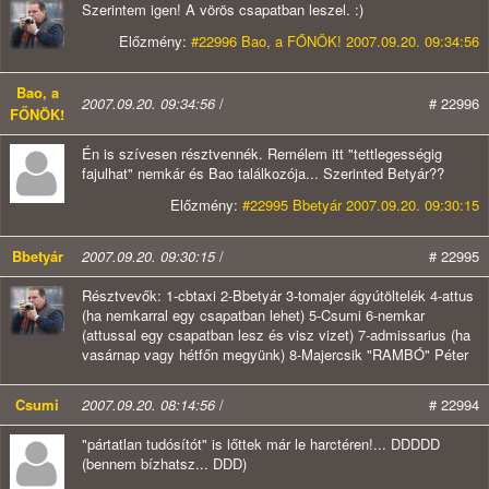
Szerintem igen! A vörös csapatban leszel. :)
Előzmény:
#22996 Bao, a FŐNÖK! 2007.09.20. 09:34:56
Bao, a
2007.09.20. 09:34:56
/
# 22996
FŐNÖK!
Én is szívesen résztvennék. Remélem itt "tettlegességig
fajulhat" nemkár és Bao találkozója... Szerinted Betyár??
Előzmény:
#22995 Bbetyár 2007.09.20. 09:30:15
Bbetyár
2007.09.20. 09:30:15
/
# 22995
Résztvevők: 1-cbtaxi 2-Bbetyár 3-tomajer ágyútöltelék 4-attus
(ha nemkarral egy csapatban lehet) 5-Csumi 6-nemkar
(attussal egy csapatban lesz és visz vizet) 7-admissarius (ha
vasárnap vagy hétfőn megyünk) 8-Majercsik "RAMBÓ" Péter
Csumi
2007.09.20. 08:14:56
/
# 22994
"pártatlan tudósítót" is lőttek már le harctéren!... DDDDD
(bennem bízhatsz... DDD)