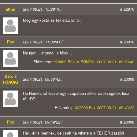
attus
2007.09.21. 15:29:10
/
# 22976
Még egy kosta és félhetsz is!!!:-)
Fox
2007.09.21. 11:39:41
/
# 23010
Na igen... attustól is félek...
Előzmény:
#23009 Bao, a FŐNÖK! 2007.09.21. 09:50:42
Bao, a
2007.09.21. 09:50:42
/
# 23009
FŐNÖK!
Ha Nemkárral leszel egy csapatban akkor szükségetek lesz
rá! :DD
Előzmény:
#23008 Fox 2007.09.21. 09:49:22
Fox
2007.09.21. 09:49:22
/
# 23008
Hali, énis mennék, de csak ha vihetem a FEHÉR zászlót