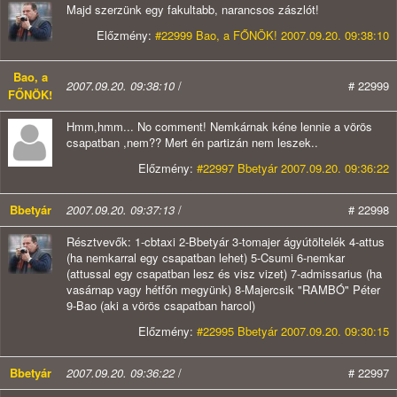
Majd szerzünk egy fakultabb, narancsos zászlót!
Előzmény:
#22999 Bao, a FŐNÖK! 2007.09.20. 09:38:10
Bao, a
2007.09.20. 09:38:10
/
# 22999
FŐNÖK!
Hmm,hmm... No comment! Nemkárnak kéne lennie a vörös
csapatban ,nem?? Mert én partizán nem leszek..
Előzmény:
#22997 Bbetyár 2007.09.20. 09:36:22
Bbetyár
2007.09.20. 09:37:13
/
# 22998
Résztvevők: 1-cbtaxi 2-Bbetyár 3-tomajer ágyútöltelék 4-attus
(ha nemkarral egy csapatban lehet) 5-Csumi 6-nemkar
(attussal egy csapatban lesz és visz vizet) 7-admissarius (ha
vasárnap vagy hétfőn megyünk) 8-Majercsik "RAMBÓ" Péter
9-Bao (aki a vörös csapatban harcol)
Előzmény:
#22995 Bbetyár 2007.09.20. 09:30:15
Bbetyár
2007.09.20. 09:36:22
/
# 22997