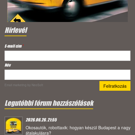
Hírlevél
E-mail cím
*
Név
Email marketing
by NeoSoft
Legutóbbi fórum hozzászólások
2026.06.26. 21:55
Okosautók, robottaxik: hogyan készül Budapest a nagy
átalakulásra?