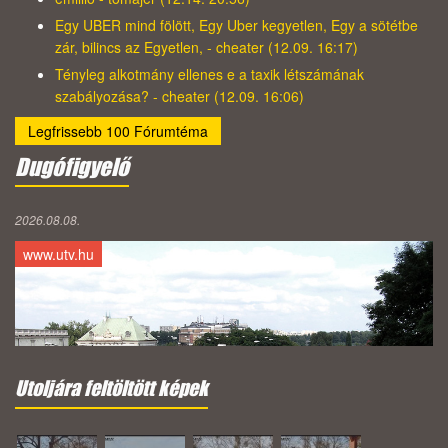
Egy UBER mind fölött, Egy Uber kegyetlen, Egy a sötétbe
zár, bilincs az Egyetlen, - cheater (12.09. 16:17)
Tényleg alkotmány ellenes e a taxik létszámának
szabályozása? - cheater (12.09. 16:06)
Legfrissebb 100 Fórumtéma
Dugófigyelő
2026.08.08.
www.utv.hu
Utoljára feltöltött képek