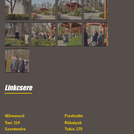
Linkcsere
4Dimenzió
Fixshuttle
Taxi 314
Rókalyuk
Szentendre
Tokio 170