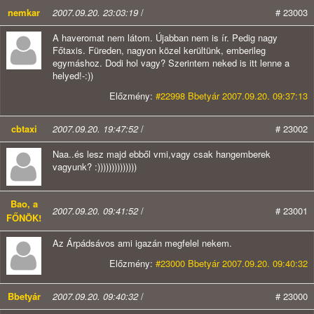
nemkar
2007.09.20. 23:03:19
/
# 23003
A haveromat nem látom. Újabban nem is ír. Pedig nagy
Főtaxis. Füreden, nagyon közel kerültünk, emberileg
egymáshoz. Dodi hol vagy? Szerintem neked is itt lenne a
helyed!-:))
Előzmény:
#22998 Bbetyár 2007.09.20. 09:37:13
cbtaxi
2007.09.20. 19:47:52
/
# 23002
Naa..és lesz majd ebből vmi,vagy csak hangemberek
vagyunk? :))))))))))))))
Bao, a
2007.09.20. 09:41:52
/
# 23001
FŐNÖK!
Az Árpádsávos ami igazán megfelel nekem.
Előzmény:
#23000 Bbetyár 2007.09.20. 09:40:32
Bbetyár
2007.09.20. 09:40:32
/
# 23000