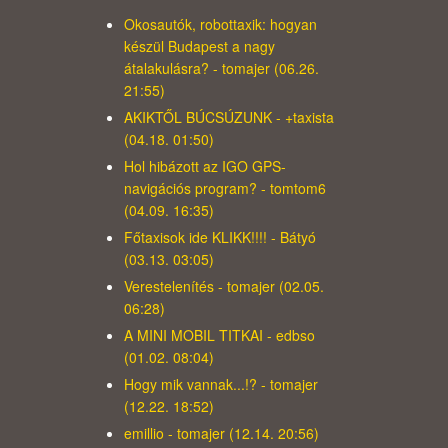
Okosautók, robottaxik: hogyan
készül Budapest a nagy
átalakulásra? - tomajer (06.26.
21:55)
AKIKTŐL BÚCSÚZUNK - +taxista
(04.18. 01:50)
Hol hibázott az IGO GPS-
navigációs program? - tomtom6
(04.09. 16:35)
Főtaxisok ide KLIKK!!!! - Bátyó
(03.13. 03:05)
Verestelenítés - tomajer (02.05.
06:28)
A MINI MOBIL TITKAI - edbso
(01.02. 08:04)
Hogy mik vannak...!? - tomajer
(12.22. 18:52)
emillio - tomajer (12.14. 20:56)