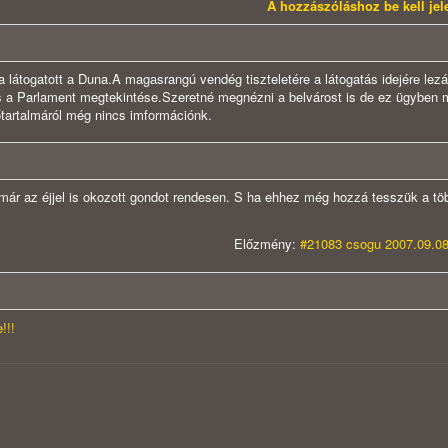
A hozzászóláshoz be kell je
a látogatott a Duna.A magasrangú vendég tiszteletére a látogatás idejére lezá
és a Parlament megtekintése.Szeretné megnézni a belvárost is de ez ügyben
őtartalmáról még nincs imformációnk.
 már az éjjel is okozott gondot rendesen. S ha ehhez még hozzá tesszük a több
Előzmény:
#21083 csogu 2007.09.08
!!!