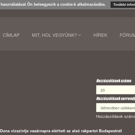
k használatával Ön beleegyezik a cookie-k alkalmazásába.
További info
CÍMLAP
MIT, HOL VEGYÜNK?
HÍREK
FÓRU
Hozzászólások száma
Hozzászólások sorrendj
Hozzászólások száma
Duna vízszintje vasárnapra elérheti az alsó rakpartot Budapestnél