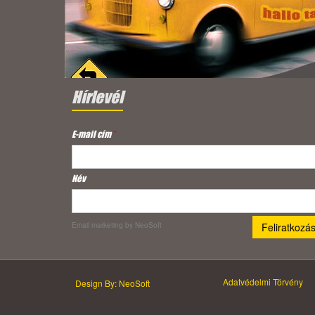
Hírlevél
E-mail cím
*
Név
Email marketing
by NeoSoft
Adatvédelmi Törvény
Design By: NeoSoft