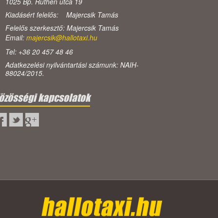
1025 Bp. Ruthén utca 19
Kiadásért felelős: Majercsik Tamás
Felelős szerkesztő: Majercsik Tamás
Email:
majercsik@hallotaxi.hu
Tel: +36 20 457 48 46
Adatkezelési nyilvántartási számunk: NAIH-
88024/2015.
özösségi kapcsolatok