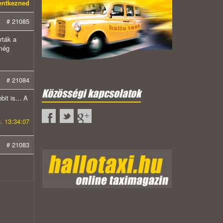
lentkezned
# 21085
rták a
 még
# 21084
Közösségi kapcsolatok
it is... A
. 13:34:07
# 21083