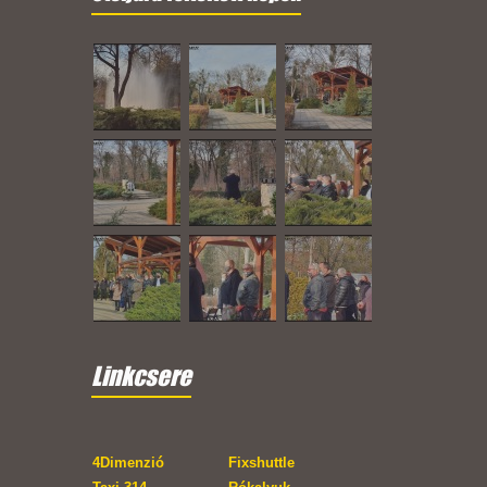
Linkcsere
4Dimenzió
Fixshuttle