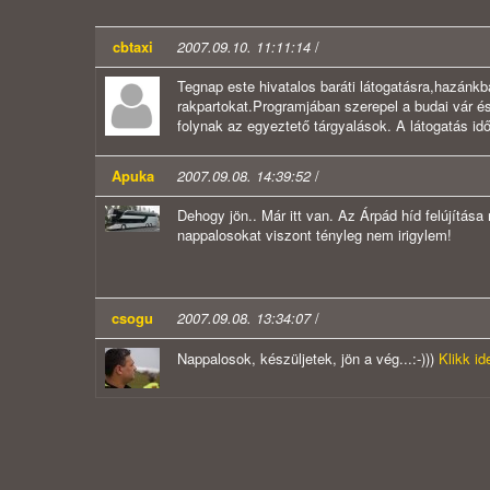
cbtaxi
2007.09.10. 11:11:14
/
Tegnap este hivatalos baráti látogatásra,hazánkb
rakpartokat.Programjában szerepel a budai vár 
folynak az egyeztető tárgyalások. A látogatás id
Apuka
2007.09.08. 14:39:52
/
Dehogy jön.. Már itt van. Az Árpád híd felújítása
nappalosokat viszont tényleg nem irigylem!
csogu
2007.09.08. 13:34:07
/
Nappalosok, készüljetek, jön a vég...:-)))
Klikk ide