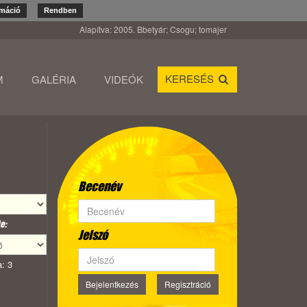
rmáció
Rendben
Alapítva: 2005. Bbetyár; Csogu; tomajer
KERESÉS
M
GALÉRIA
VIDEÓK
Becenév
e:
Jelszó
: 3
Bejelentkezés
Regisztráció