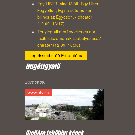
Egy UBER mind fölött, Egy Uber
kegyetlen, Egy a sötétbe zár,
bilincs az Egyetlen, - cheater
(12.09. 16:17)
Tényleg alkotmány ellenes e a
taxik létszámának szabályozása? -
cheater (12.09. 16:06)
Legfrissebb 100 Fórumtéma
Dugófigyelő
2026.08.06.
www.utv.hu
Utoljára feltöltött képek