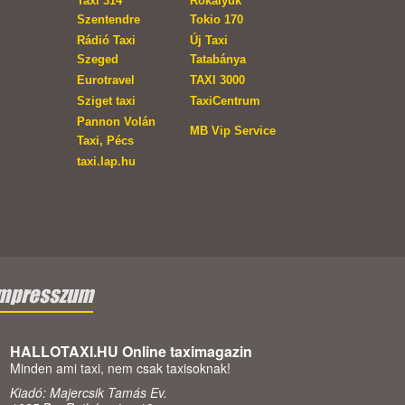
Taxi 314
Rókalyuk
Szentendre
Tokio 170
Rádió Taxi
Új Taxi
Szeged
Tatabánya
Eurotravel
TAXI 3000
Sziget taxi
TaxiCentrum
Pannon Volán
MB Vip Service
Taxi, Pécs
taxi.lap.hu
mpresszum
HALLOTAXI.HU Online taximagazin
Minden ami taxi, nem csak taxisoknak!
Kiadó: Majercsik Tamás Ev.