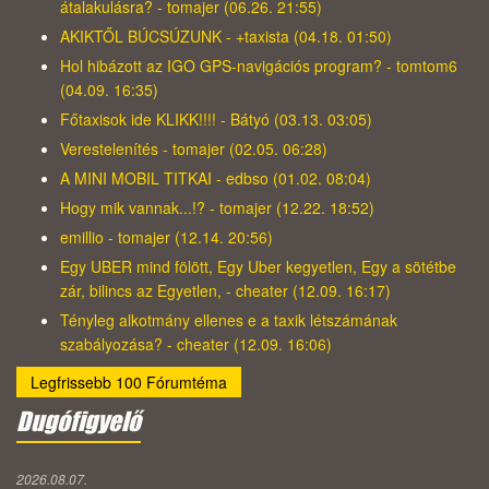
átalakulásra? - tomajer (06.26. 21:55)
AKIKTŐL BÚCSÚZUNK - +taxista (04.18. 01:50)
Hol hibázott az IGO GPS-navigációs program? - tomtom6
(04.09. 16:35)
Főtaxisok ide KLIKK!!!! - Bátyó (03.13. 03:05)
Verestelenítés - tomajer (02.05. 06:28)
A MINI MOBIL TITKAI - edbso (01.02. 08:04)
Hogy mik vannak...!? - tomajer (12.22. 18:52)
emillio - tomajer (12.14. 20:56)
Egy UBER mind fölött, Egy Uber kegyetlen, Egy a sötétbe
zár, bilincs az Egyetlen, - cheater (12.09. 16:17)
Tényleg alkotmány ellenes e a taxik létszámának
szabályozása? - cheater (12.09. 16:06)
Legfrissebb 100 Fórumtéma
Dugófigyelő
2026.08.07.