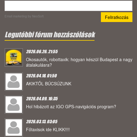
Email marketing
by NeoSoft
Legutóbbi fórum hozzászólások
2026.06.26. 21:55
Okosautók, robottaxik: hogyan készül Budapest a nagy
átalakulásra?
2026.04.18. 01:50
AKIKTŐL BÚCSÚZUNK
2026.04.09. 16:35
Hol hibázott az IGO GPS-navigációs program?
2026.03.13. 03:05
Főtaxisok ide KLIKK!!!!