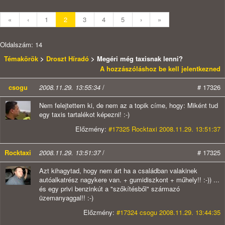
«
‹
1
2
3
4
5
›
»
Oldalszám: 14
Témakörök
>
Droszt Híradó
> Megéri még taxisnak lenni?
A hozzászóláshoz be kell jelentkezned
csogu
2008.11.29. 13:55:34
/
# 17326
Nem felejtettem ki, de nem az a topik címe, hogy: Miként tud
egy taxis tartalékot képezni! :-)
Előzmény:
#17325 Rocktaxi 2008.11.29. 13:51:37
Rocktaxi
2008.11.29. 13:51:37
/
# 17325
Azt kihagytad, hogy nem árt ha a családban valakinek
autóalkatrész nagykere van. + gumidiszkont + műhely!! :-)) ...
és egy privi benzinkút a "szőkítésből" származó
üzemanyaggal!! :-)
Előzmény:
#17324 csogu 2008.11.29. 13:44:35