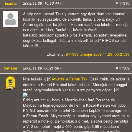
taxista
2008.11.29. 10:16:44
/
# 17310
A kép nem kacsa! Tavaly vettem egy ilyet.Nem volt könnyű
taxinak levizsgáztatni, de sikerült.Hiába, a pénz nagy úr!
Aztán egyik nap -ha jól emlékszem vasárnap lehetett- mondja
is a diszi: VIII.ker, Dankó u., kérek öt évnél
fiatalabb,tetőcsomagtartós piros Ferrarit, sötétített üvegekkel,
segítőkész kollégát...Hát, a víz kivert! Érted? PIROS színűt
kértek!!!!
Előzmény:
#17309 tomajer 2008.11.29. 00:21:39
tomajer
2008.11.29. 00:21:39
/
# 17309
Nna tessék:-( [b]
Átverés a Ferrari Taxi
Csak trükk, de akkor is
érdekes a Ferrari Enzóból készített taxi. Mondjuk csomaggal
utazó nagycsaládosok kerüljék a szupergyors gépet. [/b]
Eddig azt hittük, hogy a Moszkvában futó Porsche és
Maybach a legmeglepőbb, de nem a Közel-Keleten van jobb.
Külföldi beszámolók szerint Omanban kapták lencsevégre ezt
a Ferrari Enzót. Milyen szép is, amikor egy ilyennel utazunk a
reptértől a hotelig. Bemondjuk a címet, a sofőr pedig beindítja
a V12-es motort, majd a 660 lóerős gép 3,65 másodperc
múlva már 100-zal hasít. Ha késésben vagyunk, a sofőrt