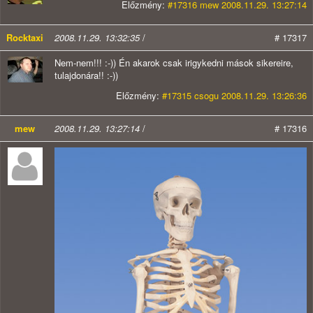
Előzmény:
#17316 mew 2008.11.29. 13:27:14
Rocktaxi
2008.11.29. 13:32:35
/
# 17317
Nem-nem!!! :-)) Én akarok csak irigykedni mások sikereire,
tulajdonára!! :-))
Előzmény:
#17315 csogu 2008.11.29. 13:26:36
mew
2008.11.29. 13:27:14
/
# 17316