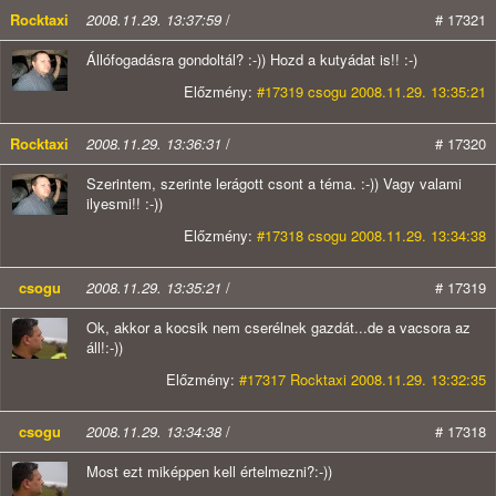
Rocktaxi
2008.11.29. 13:37:59
/
# 17321
Állófogadásra gondoltál? :-)) Hozd a kutyádat is!! :-)
Előzmény:
#17319 csogu 2008.11.29. 13:35:21
Rocktaxi
2008.11.29. 13:36:31
/
# 17320
Szerintem, szerinte lerágott csont a téma. :-)) Vagy valami
ilyesmi!! :-))
Előzmény:
#17318 csogu 2008.11.29. 13:34:38
csogu
2008.11.29. 13:35:21
/
# 17319
Ok, akkor a kocsik nem cserélnek gazdát...de a vacsora az
áll!:-))
Előzmény:
#17317 Rocktaxi 2008.11.29. 13:32:35
csogu
2008.11.29. 13:34:38
/
# 17318
Most ezt miképpen kell értelmezni?:-))