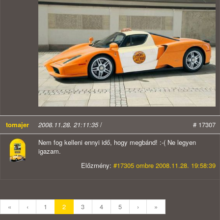
tomajer
2008.11.28. 21:11:35
/
# 17307
Nem fog kelleni ennyi idő, hogy megbánd! :-( Ne legyen
igazam.
Előzmény:
#17305 ombre 2008.11.28. 19:58:39
«
‹
1
2
3
4
5
›
»