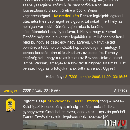
szabályszegésre szólítjuk fel nem törődve a 23 literes
fogyasztással, viszont örülve a 350 km/órás
végsebességnek.
Az eredeti kép
Persze legföljebb egyedül
utazhatunk és csomagot se vigyünk túl sokat, mert hely az
nemigen van neki. Kérdés vajon mibe is kerülhet
kilométerenként egy ilyen fuvar, tekintve, hogy a Ferrari
Enzóért még ma is elkérnek legalább 210 millió forintot kerül.
Még jó, hogy ez csak egy nagy átverés. Gyanút keltett
bennünk a több helyen közölt kép valódisága, s mintegy 1
perces keresés után rá is akadtunk az eredetire. Komoly
segítség volt, hogy a taxis képen az Enzónak fekete hátsó
lámpái vannak, amelyeket a Novitec tuningcég alkalmaz. Hát
persze, hogy az ő fotójukat alakította át valaki. Ügyes!
Előzmény:
#17308 tomajer 2008.11.29. 00:16:56
tomajer
2008.11.29. 00:16:56
/
# 17308
[b][font size]
A nap képe: taxi Ferrari Enzóból
[/font] A Közel-
Kelet igazi kincsesbánya, mindig tud újat mutatni. Ez a
gyöngyszem Ománból érkezett, ahol valaki - nyilván poénból -
Ferrari Enzóval taxizik. Izgalmas utak lehetnek.[/b]