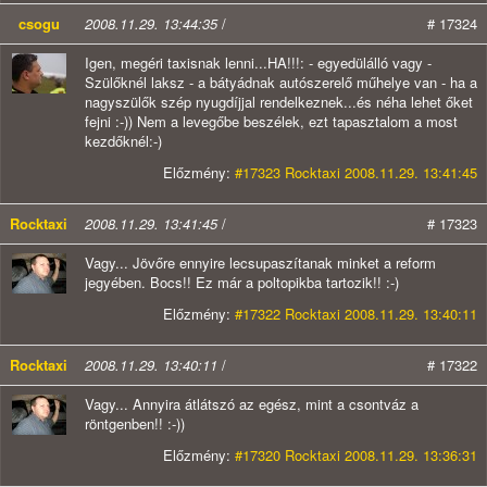
csogu
2008.11.29. 13:44:35
/
# 17324
Igen, megéri taxisnak lenni...HA!!!: - egyedülálló vagy -
Szülőknél laksz - a bátyádnak autószerelő műhelye van - ha a
nagyszülők szép nyugdíjjal rendelkeznek...és néha lehet őket
fejni :-)) Nem a levegőbe beszélek, ezt tapasztalom a most
kezdőknél:-)
Előzmény:
#17323 Rocktaxi 2008.11.29. 13:41:45
Rocktaxi
2008.11.29. 13:41:45
/
# 17323
Vagy... Jövőre ennyire lecsupaszítanak minket a reform
jegyében. Bocs!! Ez már a poltopikba tartozik!! :-)
Előzmény:
#17322 Rocktaxi 2008.11.29. 13:40:11
Rocktaxi
2008.11.29. 13:40:11
/
# 17322
Vagy... Annyira átlátszó az egész, mint a csontváz a
röntgenben!! :-))
Előzmény:
#17320 Rocktaxi 2008.11.29. 13:36:31