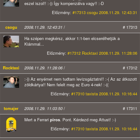
eszel iszol!! :-)) Így kompenzálva vagy!! :-D
Előzmény:
#17313 csogu 2008.11.29. 12:43:31
csogu
2008.11.29. 12:43:31
/
# 17313
Ha szépen megkérsz, akkor 1:1-ben elcserélhetjük a
Kiámmal...
Előzmény:
#17312 Rocktaxi 2008.11.29. 11:28:06
Rocktaxi
2008.11.29. 11:28:06
/
# 17312
:-)) Az enyémet nem tudtam levizsgáztatni!! :-( Az az átkozott
zöldkártya!! Nem felelt meg az Euro 4-nek! :-((
Előzmény:
#17310 taxista 2008.11.29. 10:16:44
tomajer
2008.11.29. 11:03:50
/
# 17311
Mert a Ferrari
piros
. Pont. Kérdezd meg Attust! :-)
Előzmény:
#17310 taxista 2008.11.29. 10:16:44