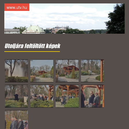
www.utv.hu
Utoljára feltöltött képek