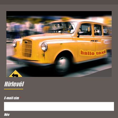
Hírlevél
E-mail cím
*
Név