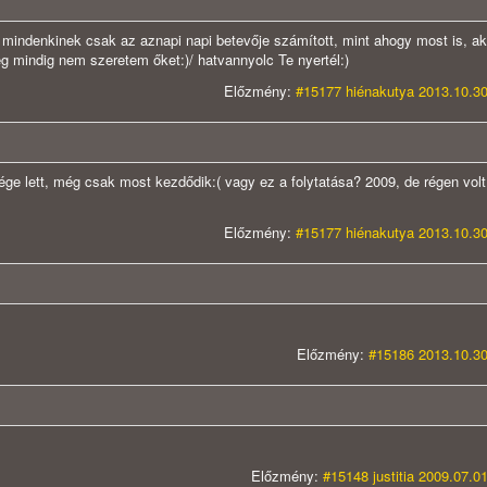
 mindenkinek csak az aznapi napi betevője számított, mint ahogy most is, a
g mindig nem szeretem őket:)/ hatvannyolc Te nyertél:)
Előzmény:
#15177 hiénakutya 2013.10.30
ge lett, még csak most kezdődik:( vagy ez a folytatása? 2009, de régen volt
Előzmény:
#15177 hiénakutya 2013.10.30
Előzmény:
#15186 2013.10.30
Előzmény:
#15148 justitia 2009.07.0