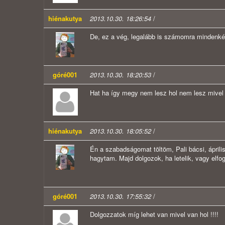
hiénakutya
2013.10.30. 18:26:54
/
De, ez a vég, legalább is számomra mindenké
góré001
2013.10.30. 18:20:53
/
Hat ha így megy nem lesz hol nem lesz mivel
hiénakutya
2013.10.30. 18:05:52
/
Én a szabadságomat töltöm, Pali bácsi, ápril
hagytam. Majd dolgozok, ha letelik, vagy elfog
góré001
2013.10.30. 17:55:32
/
Dolgozzatok míg lehet van mivel van hol !!!!