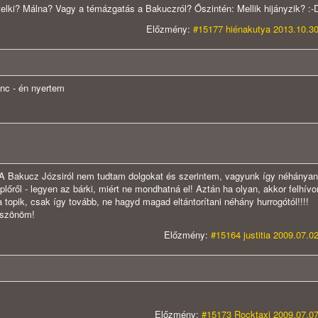
elki? Málna? Vagy a témázgatás a Bakuczról? Őszintén: Mellik hijányzik? :-
Előzmény:
#15177 hiénakutya 2013.10.30
enc - én nyertem
! A Bakucz Józsiról nem tudtam dolgokat és szerintem, vagyunk így néhányan
plőről - legyen az bárki, miért ne mondhatná el! Aztán ha olyan, akkor felhív
topik, csak így tovább, ne hagyd magad eltántorítani néhány hurrogótól!!!!
Köszönöm!
Előzmény:
#15164 justitia 2009.07.0
Előzmény:
#15173 Rocktaxi 2009.07.07