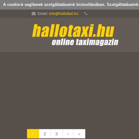
A cookie-k segítenek szolgáltatásaink biztosításában. Szolgáltatásain
Email:
info@hallotaxi.hu
1
2
3
›
»