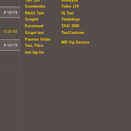
Taxi 314
Rókalyuk
Szentendre
Tokio 170
# 15174
Rádió Taxi
Új Taxi
Szeged
Tatabánya
Eurotravel
TAXI 3000
. 13:20:43
Sziget taxi
TaxiCentrum
Pannon Volán
MB Vip Service
# 15173
Taxi, Pécs
taxi.lap.hu