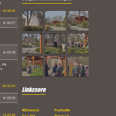
D
. 16:38:35
# 15177
# 15176
. Ha
om
2. 09:32:20
Linkcsere
# 15175
4Dimenzió
Fixshuttle
. 13:20:43