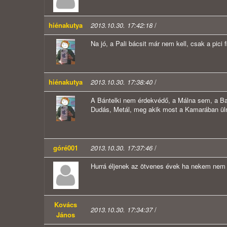
hiénakutya
2013.10.30. 17:42:18
/
Na jó, a Pali bácsit már nem kell, csak a pici f
hiénakutya
2013.10.30. 17:38:40
/
A Bántelki nem érdekvédő, a Málna sem, a Ba
Dudás, Metál, meg akik most a Kamarában ül
góré001
2013.10.30. 17:37:46
/
Hurrá éljenek az ötvenes évek ha nekem nem jó
Kovács
2013.10.30. 17:34:37
/
János