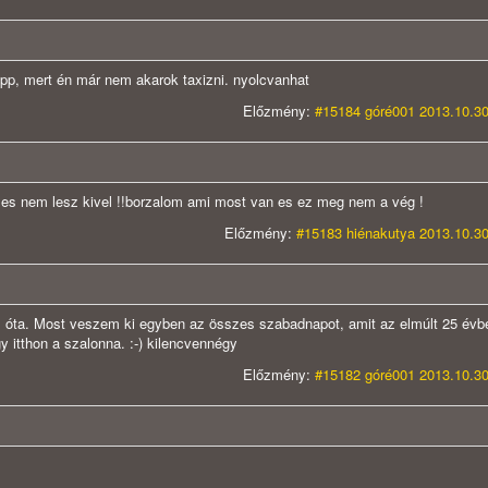
pp, mert én már nem akarok taxizni. nyolcvanhat
Előzmény:
#15184 góré001 2013.10.30
 es nem lesz kivel !!borzalom ami most van es ez meg nem a vég !
Előzmény:
#15183 hiénakutya 2013.10.30
is óta. Most veszem ki egyben az összes szabadnapot, amit az elmúlt 25 évb
y itthon a szalonna. :-) kilencvennégy
Előzmény:
#15182 góré001 2013.10.30