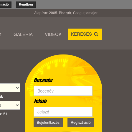
rmáció
Rendben
Alapítva: 2005. Bbetyár; Csogu; tomajer
KERESÉS
M
GALÉRIA
VIDEÓK
Becenév
e:
Jelszó
: 51
Bejelentkezés
Regisztráció