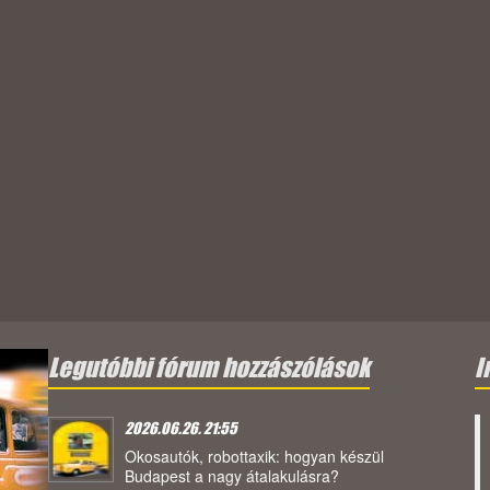
Legutóbbi fórum hozzászólások
I
2026.06.26. 21:55
Okosautók, robottaxik: hogyan készül
Budapest a nagy átalakulásra?