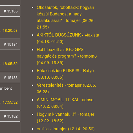
Okosautók, robottaxik: hogyan
# 15185
készül Budapest a nagy
átalakulásra? - tomajer (06.26.
21:55)
. 18:20:53
AKIKTŐL BÚCSÚZUNK - +taxista
(04.18. 01:50)
# 15184
Hol hibázott az IGO GPS-
navigációs program? - tomtom6
(04.09. 16:35)
. 18:05:52
Főtaxisok ide KLIKK!!!! - Bátyó
(03.13. 03:05)
# 15183
Verestelenítés - tomajer (02.05.
en bent
06:28)
A MINI MOBIL TITKAI - edbso
. 17:55:32
(01.02. 08:04)
Hogy mik vannak...!? - tomajer
# 15182
(12.22. 18:52)
emillio - tomajer (12.14. 20:56)