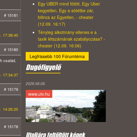
Egy UBER mind fölött, Egy Uber
kegyetlen, Egy a sötétbe zár,
# 15181
bilincs az Egyetlen, - cheater
(12.09. 16:17)
Tényleg alkotmány ellenes e a
. 17:38:40
taxik létszámának szabályozása? -
cheater (12.09. 16:06)
# 15180
Legfrissebb 100 Fórumtéma
h család,
Dugófigyelő
. 17:34:37
2026.08.08.
# 15179
www.utv.hu
. 14:26:20
# 15178
Utoljára feltöltött képek