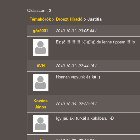
Oldalszám: 3
Témakörök
>
Droszt Híradó
> Justitia
góré001
2013.10.31. 23:05:44
/
Ez jó !!!!!!!!!!! :-))))))))) de lenne tippem !!!!!o
AVH
2013.10.31. 22:44:16
/
Honnan vigyünk és kit :)
Kovács
2013.10.30. 22:33:15
/
János
Így jár, aki turkál a kukában. :-D