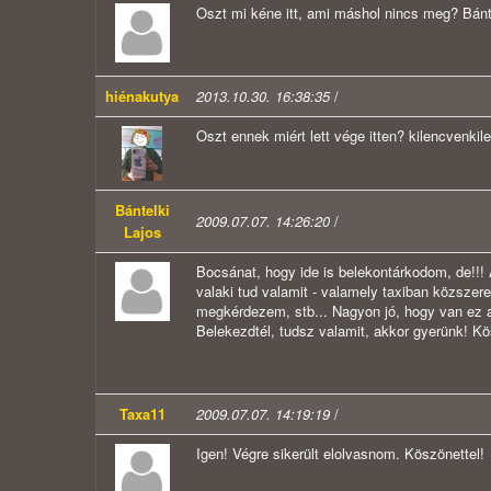
Oszt mi kéne itt, ami máshol nincs meg? Bánt
hiénakutya
2013.10.30. 16:38:35
/
Oszt ennek miért lett vége itten? kilencvenkil
Bántelki
2009.07.07. 14:26:20
/
Lajos
Bocsánat, hogy ide is belekontárkodom, de!!
valaki tud valamit - valamely taxiban közszere
megkérdezem, stb... Nagyon jó, hogy van ez a 
Belekezdtél, tudsz valamit, akkor gyerünk! 
Taxa11
2009.07.07. 14:19:19
/
Igen! Végre sikerült elolvasnom. Köszönettel!