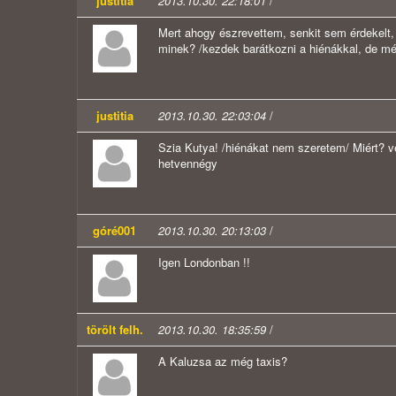
justitia
2013.10.30. 22:18:01
/
Mert ahogy észrevettem, senkit sem érdekelt,
minek? /kezdek barátkozni a hiénákkal, de mé
justitia
2013.10.30. 22:03:04
/
Szia Kutya! /hiénákat nem szeretem/ Miért? vé
hetvennégy
góré001
2013.10.30. 20:13:03
/
Igen Londonban !!
törölt felh.
2013.10.30. 18:35:59
/
A Kaluzsa az még taxis?