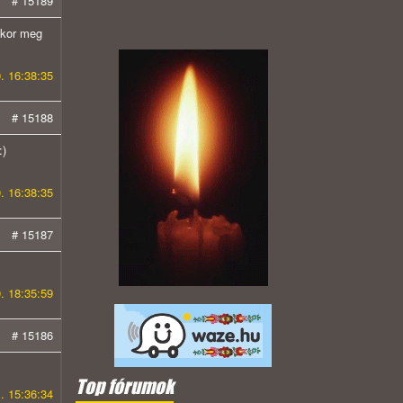
# 15189
kkor meg
. 16:38:35
# 15188
:)
. 16:38:35
# 15187
. 18:35:59
# 15186
Top fórumok
1. 15:36:34