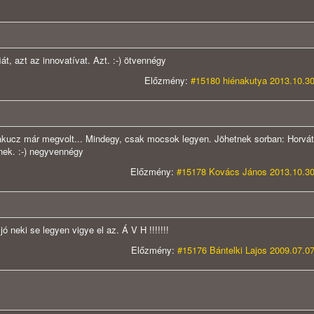
iát, azt az innovatívat. Azt. :-) ötvennégy
Előzmény:
#15180 hiénakutya 2013.10.30
kucz már megvolt... Mindegy, csak mocsok legyen. Jöhetnek sorban: Horvát
nek. :-) negyvennégy
Előzmény:
#15178 Kovács János 2013.10.30
 neki se legyen vigye el az. Á V H !!!!!!!
Előzmény:
#15176 Bántelki Lajos 2009.07.07