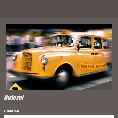
Hírlevél
E-mail cím
*