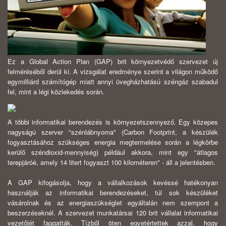
Ez a Global Action Plan (GAP) brit környezetvédő szervezet új
felméréséből derül ki. A vizsgálat eredménye szerint a világon működő
egymilliárd számítógép miatt annyi üvegházhatású széngáz szabadul
fel, mint a légi közlekedés során.
A többi informatikai berendezés is környezetszennyező. Egy közepes
nagyságú szerver "szénlábnyoma" (Carbon Footprint, a készülék
fogyasztásához szükséges energia megtermelése során a légkörbe
kerülő széndioxid-mennyiség) például akkora, mint egy "átlagos
terepjáróé, amely 14 litert fogyaszt 100 kilométeren" - áll a jelentésben.
A GAP kifogásolja, hogy a vállalkozások kevéssé hatékonyan
használják az informatikai berendezéseket, túl sok készüléket
vásárolnak és az energiaszükséglet egyáltalán nem szempont a
beszerzéseknél. A szervezet munkatársai 120 brit vállalat informatikai
vezetőjét faggatták. Tízből öten egyetértettek azzal, hogy