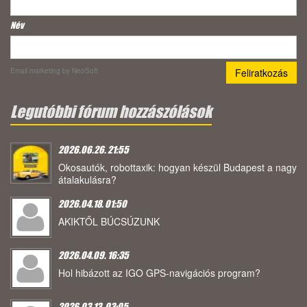
Név
Email marketing
by NeoSoft
Legutóbbi fórum hozzászólások
2026.06.26. 21:55
Okosautók, robottaxik: hogyan készül Budapest a nagy
átalakulásra?
2026.04.18. 01:50
AKIKTŐL BÚCSÚZUNK
2026.04.09. 16:35
Hol hibázott az IGO GPS-navigációs program?
2026.03.13. 03:05