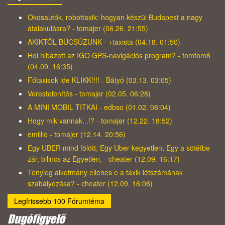
Okosautók, robottaxik: hogyan készül Budapest a nagy
átalakulásra? - tomajer (06.26. 21:55)
AKIKTŐL BÚCSÚZUNK - +taxista (04.18. 01:50)
Hol hibázott az IGO GPS-navigációs program? - tomtom6
(04.09. 16:35)
Főtaxisok ide KLIKK!!!! - Bátyó (03.13. 03:05)
Verestelenítés - tomajer (02.05. 06:28)
A MINI MOBIL TITKAI - edbso (01.02. 08:04)
Hogy mik vannak...!? - tomajer (12.22. 18:52)
emillio - tomajer (12.14. 20:56)
Egy UBER mind fölött, Egy Uber kegyetlen, Egy a sötétbe
zár, bilincs az Egyetlen, - cheater (12.09. 16:17)
Tényleg alkotmány ellenes e a taxik létszámának
szabályozása? - cheater (12.09. 16:06)
Legfrissebb 100 Fórumtéma
Dugófigyelő