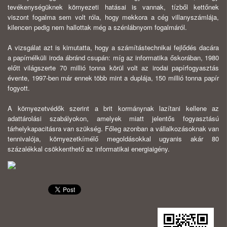
tevékenységüknek környezeti hatásai is vannak, tízből kettőnek
viszont fogalma sem volt róla, hogy mekkora a cég villanyszámlája,
kilencen pedig nem hallottak még a szénlábnyom fogalmáról.
A vizsgálat azt is kimutatta, hogy a számítástechnikai fejlődés dacára
a papírnélküli iroda ábránd csupán: míg az informatika őskorában, 1980
előtt világszerte 70 millió tonna körül volt az irodai papírfogyasztás
évente, 1997-ben már ennek több mint a duplája, 150 millió tonna papír
fogyott.
A környezetvédők szerint a brit kormánynak lazítani kellene az
adattárolási szabályokon, amelyek miatt jelentős fogyasztású
tárhelykapacitásra van szükség. Főleg azonban a vállalkozásoknak van
tennivalója, környezetkímélő megoldásokkal ugyanis akár 80
százalékkal csökkenthető az informatikai energiaigény.