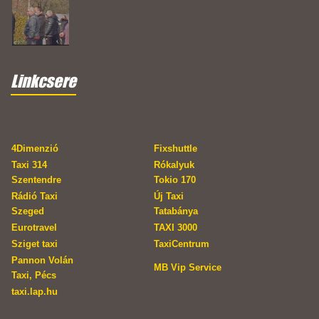
Linkcsere
4Dimenzió
Fixshuttle
Taxi 314
Rókalyuk
Szentendre
Tokio 170
Rádió Taxi
Új Taxi
Szeged
Tatabánya
Eurotravel
TAXI 3000
Sziget taxi
TaxiCentrum
Pannon Volán
MB Vip Service
Taxi, Pécs
taxi.lap.hu