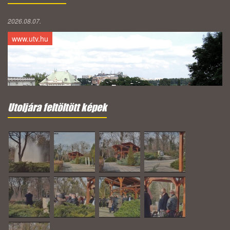
2026.08.07.
www.utv.hu
Utoljára feltöltött képek