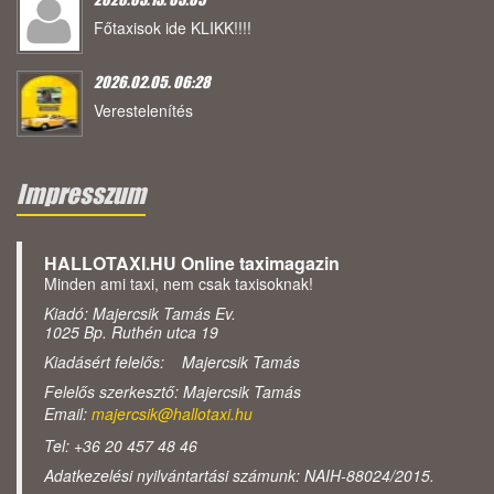
Főtaxisok ide KLIKK!!!!
2026.02.05. 06:28
Verestelenítés
Impresszum
HALLOTAXI.HU Online taximagazin
Minden ami taxi, nem csak taxisoknak!
Kiadó: Majercsik Tamás Ev.
1025 Bp. Ruthén utca 19
Kiadásért felelős: Majercsik Tamás
Felelős szerkesztő: Majercsik Tamás
Email:
majercsik@hallotaxi.hu
Tel: +36 20 457 48 46
Adatkezelési nyilvántartási számunk: NAIH-88024/2015.