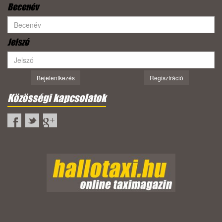
Becenév
Jelszó
Bejelentkezés
Regisztráció
Közösségi kapcsolatok