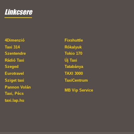
Linkcsere
4Dimenzió
Fixshuttle
Taxi 314
Rókalyuk
Szentendre
Tokio 170
Rádió Taxi
Új Taxi
Szeged
Tatabánya
Eurotravel
TAXI 3000
Sziget taxi
TaxiCentrum
Pannon Volán
MB Vip Service
Taxi, Pécs
taxi.lap.hu