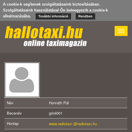
A cookie-k segítenek szolgáltatásaink biztosításában.
Szolgáltatásaink használatával Ön beleegyezik a cookie-k
alkalmazásába.
További információ
Rendben
Toggle
naviga
Név
Horváth Pál
Becenév
góré001
Honlap
www.radiotaxi @radiotaxi.hu