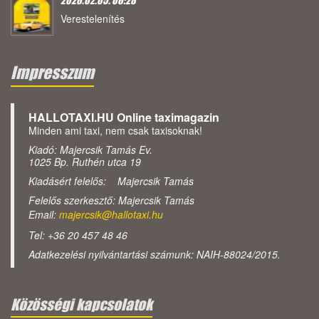
2026.02.05. 06:28
Verestelenítés
Impresszum
HALLOTAXI.HU Online taximagazin
Minden ami taxi, nem csak taxisoknak!
Kiadó: Majercsik Tamás Ev.
1025 Bp. Ruthén utca 19
Kiadásért felelős: Majercsik Tamás
Felelős szerkesztő: Majercsik Tamás
Email:
majercsik@hallotaxi.hu
Tel: +36 20 457 48 46
Adatkezelési nyilvántartási számunk: NAIH-88024/2015.
Közösségi kapcsolatok