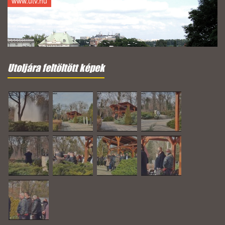
www.utv.hu
Utoljára feltöltött képek