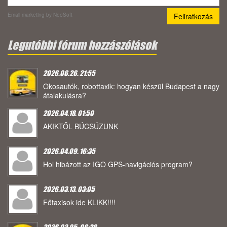
Email marketing
by NeoSoft
Legutóbbi fórum hozzászólások
2026.06.26. 21:55
Okosautók, robottaxik: hogyan készül Budapest a nagy
átalakulásra?
2026.04.18. 01:50
AKIKTŐL BÚCSÚZUNK
2026.04.09. 16:35
Hol hibázott az IGO GPS-navigációs program?
2026.03.13. 03:05
Főtaxisok ide KLIKK!!!!