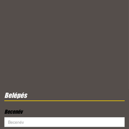
Belépés
Becenév