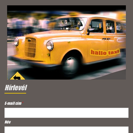
Hírlevél
E-mail cím
*
Név