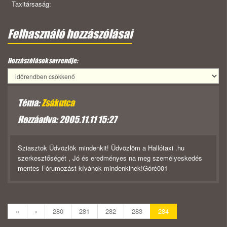
Taxitársaság:
Felhasználó hozzászólásai
Hozzászólások sorrendje:
Téma:
Zsákutca
Hozzáadva: 2005.11.11 15:27
Sziasztok Üdvözlök mindenkit! Üdvözlöm a Hallótaxi .hu
szerkesztőségét , Jó és eredményes na meg személyeskedés
mentes Fórumozást kívánok mindenkinek!Góré001
«
‹
280
281
282
283
284