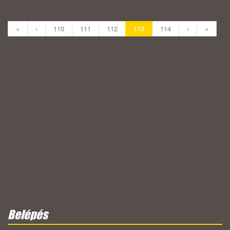
«
‹
110
111
112
113
114
›
»
Belépés