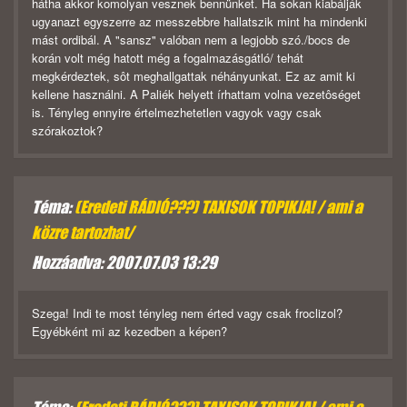
hátha akkor komolyan vesznek bennünket. Ha sokan kiabálják
ugyanazt egyszerre az messzebbre hallatszik mint ha mindenki
mást ordibál. A "sansz" valóban nem a legjobb szó./bocs de
korán volt még hatott még a fogalmazásgátló/ tehát
megkérdeztek, sôt meghallgattak néhányunkat. Ez az amit ki
kellene használni. A Paliék helyett írhattam volna vezetôséget
is. Tényleg ennyire értelmezhetetlen vagyok vagy csak
szórakoztok?
Téma:
(Eredeti RÁDIÓ???) TAXISOK TOPIKJA! / ami a
közre tartozhat/
Hozzáadva: 2007.07.03 13:29
Szega! Indi te most tényleg nem érted vagy csak froclizol?
Egyébként mi az kezedben a képen?