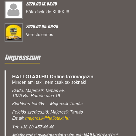
2026.03.13. 03:05
Főtaxisok ide KLIKK!!!!
2026.02.05. 06:28
Verestelenítés
Impresszum
HALLOTAXI.HU Online taximagazin
Minden ami taxi, nem csak taxisoknak!
Kiadó: Majercsik Tamás Ev.
1025 Bp. Ruthén utca 19
Kiadásért felelős: Majercsik Tamás
Felelős szerkesztő: Majercsik Tamás
Email:
majercsik@hallotaxi.hu
Tel: +36 20 457 48 46
Adatkezelési nyilvántartási számunk: NAIH-88024/2015.