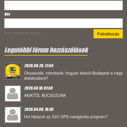
Név
Email marketing
by NeoSoft
Legutóbbi fórum hozzászólások
2026.06.26. 21:55
Okosautók, robottaxik: hogyan készül Budapest a nagy
átalakulásra?
2026.04.18. 01:50
AKIKTŐL BÚCSÚZUNK
2026.04.09. 16:35
Hol hibázott az IGO GPS-navigációs program?