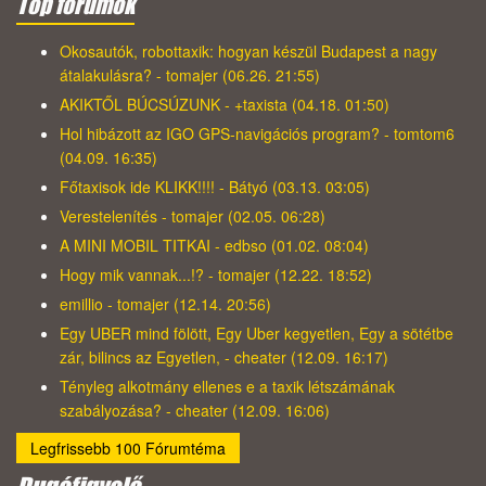
Top fórumok
Okosautók, robottaxik: hogyan készül Budapest a nagy
átalakulásra? - tomajer (06.26. 21:55)
AKIKTŐL BÚCSÚZUNK - +taxista (04.18. 01:50)
Hol hibázott az IGO GPS-navigációs program? - tomtom6
(04.09. 16:35)
Főtaxisok ide KLIKK!!!! - Bátyó (03.13. 03:05)
Verestelenítés - tomajer (02.05. 06:28)
A MINI MOBIL TITKAI - edbso (01.02. 08:04)
Hogy mik vannak...!? - tomajer (12.22. 18:52)
emillio - tomajer (12.14. 20:56)
Egy UBER mind fölött, Egy Uber kegyetlen, Egy a sötétbe
zár, bilincs az Egyetlen, - cheater (12.09. 16:17)
Tényleg alkotmány ellenes e a taxik létszámának
szabályozása? - cheater (12.09. 16:06)
Legfrissebb 100 Fórumtéma