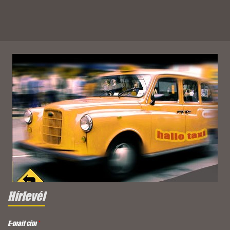
Hírlevél
E-mail cím
*