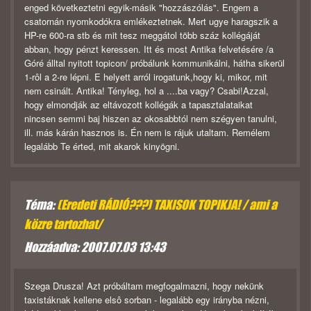
enged következtetni egyik-másik "hozzászólás". Engem a
csatornán nyomkodókra emlékeztetnek. Mert ugye haragszik a
HP-re 600-ra stb és mit tesz meggátol több száz kollégáját
abban, hogy pénzt keressen. Itt és most Antika felvetésére /a
Góré álltal nyitott topicon/ próbálunk kommunikálni, hátha sikerül
1-rôl a 2-re lépni. E helyett arról irogatunk,hogy ki, mikor, mit
nem csinált. Antika! Tényleg, hol a ....ba vagy? Csabi!Azzal,
hogy elmondják az eltávozott kollégák a tapasztalataikat
nincsen semmi baj hiszen az okosabbtól nem szégyen tanulni,
ill. más kárán hasznos is. Én nem is rájuk utaltam. Remélem
legalább Te érted, mit akarok kinyögni.
Téma:
(Eredeti RÁDIÓ???) TAXISOK TOPIKJA! / ami a
közre tartozhat/
Hozzáadva: 2007.07.03 13:43
Szega Drusza! Azt próbáltam megfogalmazni, hogy nekünk
taxistáknak kellene elsô sorban - legalább egy irányba nézni,