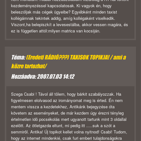
kezdeményezéssel kapcsolatosak. Ki vagyok én, hogy
beleszóljak más cégek ügyeibe? Egyébként minden taxist
kollégámnak tekintek addig, amíg kollégaként viselkedik.
Viszont,ha belepiszkít a levesestálba, akkor vessen magára, és
ez is független attól:milyen matrica van kocsiján.
Téma:
(Eredeti RÁDIÓ???) TAXISOK TOPIKJA! / ami a
közre tartozhat/
Hozzáadva: 2007.07.03 14:12
Szega Csabi ! Távol áll tôlem, hogy bárkit szabályozzak. Ha
figyelmesen elolvasod az irományomat meg is érted. Én nem
mentem vissza a kezdetekhez, Antikánk bejegyzése óta
követem az eseményeket, de már kezdem úgy érezni tényleg
értelmetlen idô pocsékolás mert ugyanott tartunk mint 3 oldallal
ezelôtt. Az ötletgazda eltunt, mi pedig itt .....suk a szót a
semmirôl. Antika! Új topikot kellet volna nyitnod! Csabi! Tudom,
hogy az internet mindenkié, csak furi emberi tulajdonságokra