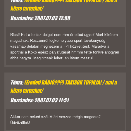
Téma:
(Eredeti RÁDIÓ???) TAXISOK TOPIKJA! / ami a
közre tartozhat/
Hozzáadva: 2007.07.03 12:00
Ricsi! Ezt a tenisz dolgot nem rám értetted ugye? Mert kikérem
magadnak. Részemrôl legkomolyabb sport tevékenység :
vasárnap délután megnézem a F-1 közvetítést. Maradva a
sportnál a Koko egész pályafutását hmmm tette tönkre ahogyan
abba hagyta. Megintcsak lehet: én látom rosszul.
Téma:
(Eredeti RÁDIÓ???) TAXISOK TOPIKJA! / ami a
közre tartozhat/
Hozzáadva: 2007.07.03 11:51
Akkor nem neked szól.Miért veszed mégis magadra?
Üdvözöllek!