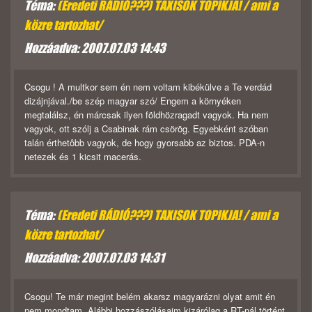
Téma:
(Eredeti RÁDIÓ???) TAXISOK TOPIKJA! / ami a
közre tartozhat/
Hozzáadva: 2007.07.03 14:43
Csogu ! A multkor sem én nem voltam kibékülve a Te verdád
dizájnjával./be szép magyar szó/ Engem a környéken
megtalálsz, én márcsak ilyen földhözragadt vagyok. Ha nem
vagyok, ott szólj a Csabinak rám csörög. Egyebként szóban
talán érthetôbb vagyok, de hogy gyorsabb az biztos. PDA-n
netezek és 1 kicsit macerás.
Téma:
(Eredeti RÁDIÓ???) TAXISOK TOPIKJA! / ami a
közre tartozhat/
Hozzáadva: 2007.07.03 14:31
Csogu! Te már megint belém akarsz magyarázni olyat amit én
nem mondtam. Alábbi hozzászólásaim kizárólag a RT-nál történt