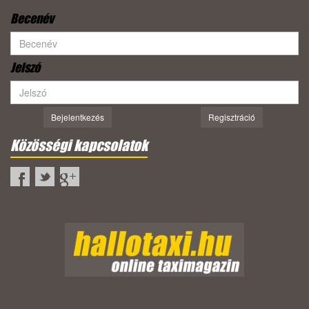
Becenév
Jelszó
Bejelentkezés
Regisztráció
Közösségi kapcsolatok