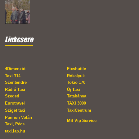
Linkcsere
4Dimenzió
Fixshuttle
Taxi 314
Rókalyuk
Szentendre
Tokio 170
Rádió Taxi
Új Taxi
Szeged
Tatabánya
Eurotravel
TAXI 3000
Sziget taxi
TaxiCentrum
Pannon Volán
MB Vip Service
Taxi, Pécs
taxi.lap.hu