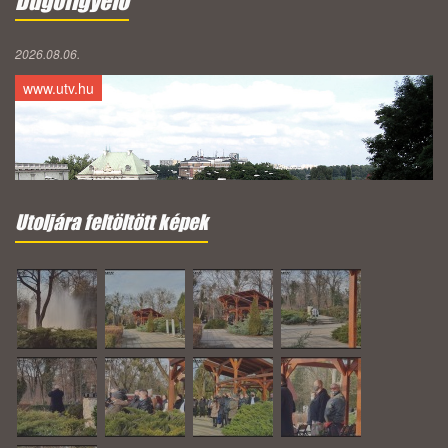
Dugófigyelő
2026.08.06.
www.utv.hu
Utoljára feltöltött képek