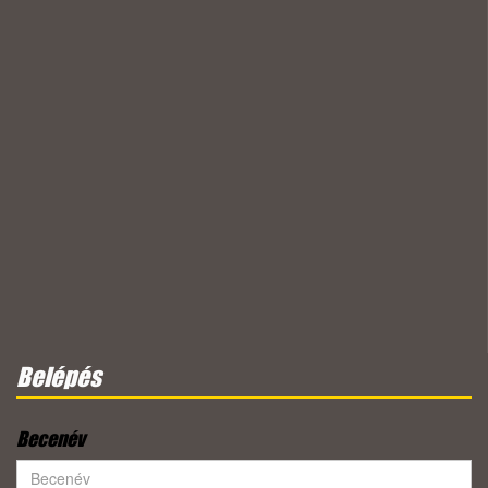
Belépés
Becenév