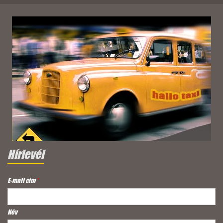
Hírlevél
E-mail cím
*
Név