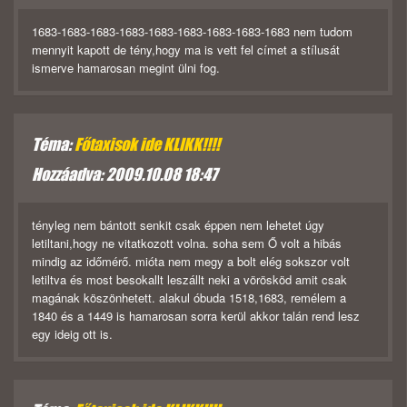
1683-1683-1683-1683-1683-1683-1683-1683-1683 nem tudom
mennyit kapott de tény,hogy ma is vett fel címet a stílusát
ismerve hamarosan megint ülni fog.
Téma:
Főtaxisok ide KLIKK!!!!
Hozzáadva: 2009.10.08 18:47
tényleg nem bántott senkit csak éppen nem lehetet úgy
letiltani,hogy ne vitatkozott volna. soha sem Ő volt a hibás
mindig az időmérő. mióta nem megy a bolt elég sokszor volt
letiltva és most besokallt leszállt neki a vörösköd amit csak
magának köszönhetett. alakul óbuda 1518,1683, remélem a
1840 és a 1449 is hamarosan sorra kerül akkor talán rend lesz
egy ideig ott is.