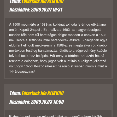
Téma:
Főtaxisok ide KLIKK!!!!
Hozzáadva: 2009.10.07 16:31
A 1508 megmérte a 1683-as kollégát aki oda is ért de etikátlanul
amiért kapott 2napot . Ezt hallva a 1683 -as nagyon berágott
minden féle nem túl barátságos dolgot mondott a csövön a 1508-
nak illetve a 1032-nek mire berendelték etikára . kollégának agya
eldurrant elindult megkeresni a 1508-at és megtalálván őt kisebb
mértékben testileg bántalmazta, lökdöste a végeredmény kaúció
felvétel taxi4-hez belépés. Hát ennyi a történet azt azért hozzá
tenném a dologhoz, hogy jogos volt a letiltás a kollgára jellemző
volt,hogy 10-ből 8-szor elkésett hasonló stílusban nyomja mint a
1449/csapágyas/
Téma:
Főtaxisok ide KLIKK!!!!
Hozzáadva: 2009.10.03 18:50
Biztos igazad van de mindenki hibázhat ugye? nekem inkább