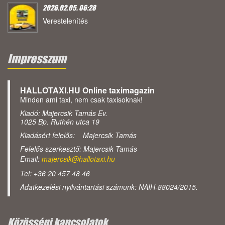
2026.02.05. 06:28
Verestelenítés
Impresszum
HALLOTAXI.HU Online taximagazin
Minden ami taxi, nem csak taxisoknak!
Kiadó: Majercsik Tamás Ev.
1025 Bp. Ruthén utca 19
Kiadásért felelős: Majercsik Tamás
Felelős szerkesztő: Majercsik Tamás
Email:
majercsik@hallotaxi.hu
Tel: +36 20 457 48 46
Adatkezelési nyilvántartási számunk: NAIH-88024/2015.
Közösségi kapcsolatok