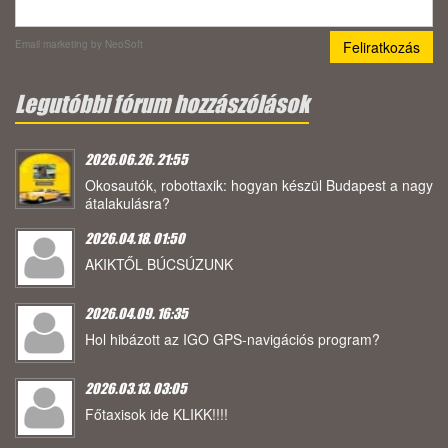
Email marketing
by NeoSoft
Legutóbbi fórum hozzászólások
2026.06.26. 21:55
Okosautók, robottaxik: hogyan készül Budapest a nagy
átalakulásra?
2026.04.18. 01:50
AKIKTŐL BÚCSÚZUNK
2026.04.09. 16:35
Hol hibázott az IGO GPS-navigációs program?
2026.03.13. 03:05
Főtaxisok ide KLIKK!!!!