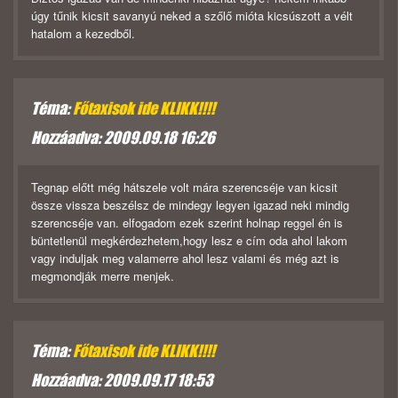
úgy tűnik kicsit savanyú neked a szőlő mióta kicsúszott a vélt
hatalom a kezedből.
Téma:
Főtaxisok ide KLIKK!!!!
Hozzáadva: 2009.09.18 16:26
Tegnap előtt még hátszele volt mára szerencséje van kicsit
össze vissza beszélsz de mindegy legyen igazad neki mindig
szerencséje van. elfogadom ezek szerint holnap reggel én is
büntetlenül megkérdezhetem,hogy lesz e cím oda ahol lakom
vagy induljak meg valamerre ahol lesz valami és még azt is
megmondják merre menjek.
Téma:
Főtaxisok ide KLIKK!!!!
Hozzáadva: 2009.09.17 18:53