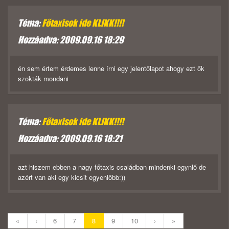
Téma:
Főtaxisok ide KLIKK!!!!
Hozzáadva: 2009.09.16 18:29
én sem értem érdemes lenne írni egy jelentőlapot ahogy ezt ők
szokták mondani
Téma:
Főtaxisok ide KLIKK!!!!
Hozzáadva: 2009.09.16 18:21
azt hiszem ebben a nagy főtaxis családban mindenki egynlő de
azért van aki egy kicsit egyenlőbb:))
«
‹
6
7
8
9
10
›
»