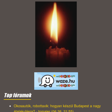
Top fórumok
Okosautók, robottaxik: hogyan készül Budapest a nagy
átalakulásra? - tomajer (06.26. 21:55)