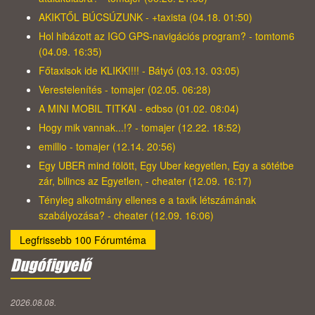
AKIKTŐL BÚCSÚZUNK - +taxista (04.18. 01:50)
Hol hibázott az IGO GPS-navigációs program? - tomtom6
(04.09. 16:35)
Főtaxisok ide KLIKK!!!! - Bátyó (03.13. 03:05)
Verestelenítés - tomajer (02.05. 06:28)
A MINI MOBIL TITKAI - edbso (01.02. 08:04)
Hogy mik vannak...!? - tomajer (12.22. 18:52)
emillio - tomajer (12.14. 20:56)
Egy UBER mind fölött, Egy Uber kegyetlen, Egy a sötétbe
zár, bilincs az Egyetlen, - cheater (12.09. 16:17)
Tényleg alkotmány ellenes e a taxik létszámának
szabályozása? - cheater (12.09. 16:06)
Legfrissebb 100 Fórumtéma
Dugófigyelő
2026.08.08.