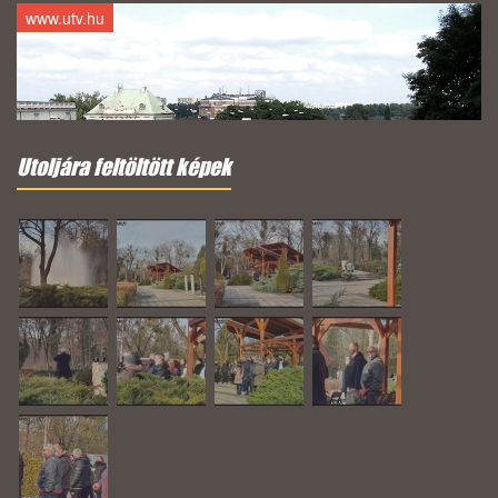
www.utv.hu
Utoljára feltöltött képek