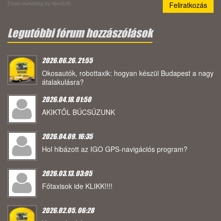
Email marketing
by NeoSoft
Legutóbbi fórum hozzászólások
2026.06.26. 21:55
Okosautók, robottaxik: hogyan készül Budapest a nagy
átalakulásra?
2026.04.18. 01:50
AKIKTŐL BÚCSÚZUNK
2026.04.09. 16:35
Hol hibázott az IGO GPS-navigációs program?
2026.03.13. 03:05
Főtaxisok ide KLIKK!!!!
2026.02.05. 06:28