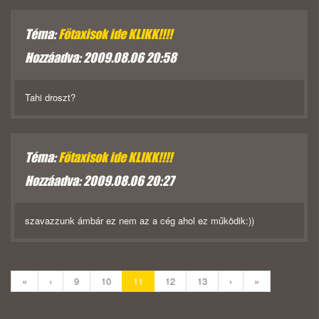
Téma:
Főtaxisok ide KLIKK!!!!
Hozzáadva: 2009.08.06 20:58
Tahi droszt?
Téma:
Főtaxisok ide KLIKK!!!!
Hozzáadva: 2009.08.06 20:27
szavazzunk ámbár ez nem az a cég ahol ez működik:))
«
‹
9
10
11
12
13
›
»