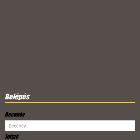
Belépés
Becenév
Jelszó