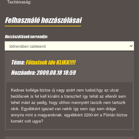
Taxitársaság:
Felhasználó hozzászólásai
Hozzászólások sorrendje:
Téma:
Főtaxisok ide KLIKK!!!!
Hozzáadva: 2009.08.18 18:59
Kedves kolléga biztos új vagy azért nem tudod,hgy az utcai
beülősnek is fel kell kínálni a transzfert így tehát az ellenőr sem
tehet mást az pedig, hogy otthon mennyiért taxizik nem tartozik
ránk. Egyébként igazad van nekik így sem úgy sem drága
annyira mint a magyaroknak. egyébként 2200-ért a Flórián biztos
korrekt volt ugye?