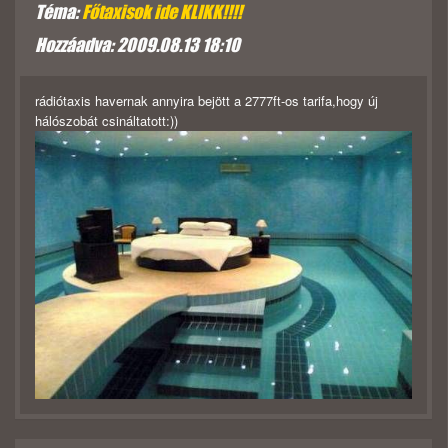
Téma:
Főtaxisok ide KLIKK!!!!
Hozzáadva: 2009.08.13 18:10
rádiótaxis havernak annyira bejött a 2777ft-os tarifa,hogy új
hálószobát csináltatott:))