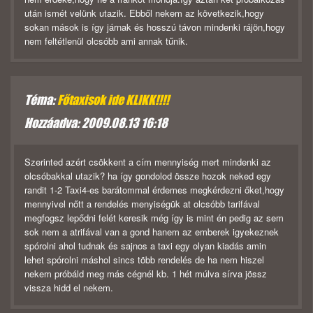
után ismét velünk utazik. Ebből nekem az következik,hogy
sokan mások is így járnak és hosszú távon mindenki rájön,hogy
nem feltétlenül olcsóbb ami annak tűnik.
Téma:
Főtaxisok ide KLIKK!!!!
Hozzáadva: 2009.08.13 16:18
Szerinted azért csökkent a cím mennyiség mert mindenki az
olcsóbakkal utazik? ha így gondolod össze hozok neked egy
randit 1-2 Taxi4-es barátommal érdemes megkérdezni őket,hogy
mennyivel nőtt a rendelés menyiségük at olcsóbb tarifával
megfogsz lepődni felét keresik még így is mint én pedig az sem
sok nem a atrifával van a gond hanem az emberek igyekeznek
spórolni ahol tudnak és sajnos a taxi egy olyan kiadás amin
lehet spórolni máshol sincs több rendelés de ha nem hiszel
nekem próbáld meg más cégnél kb. 1 hét múlva sírva jössz
vissza hidd el nekem.