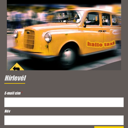
Hírlevél
E-mail cím
*
Név