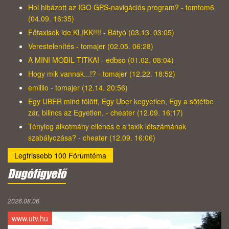
Hol hibázott az IGO GPS-navigációs program? - tomtom6
(04.09. 16:35)
Főtaxisok ide KLIKK!!!! - Bátyó (03.13. 03:05)
Verestelenítés - tomajer (02.05. 06:28)
A MINI MOBIL TITKAI - edbso (01.02. 08:04)
Hogy mik vannak...!? - tomajer (12.22. 18:52)
emillio - tomajer (12.14. 20:56)
Egy UBER mind fölött, Egy Uber kegyetlen, Egy a sötétbe
zár, bilincs az Egyetlen, - cheater (12.09. 16:17)
Tényleg alkotmány ellenes e a taxik létszámának
szabályozása? - cheater (12.09. 16:06)
Legfrissebb 100 Fórumtéma
Dugófigyelő
2026.08.06.
www.utv.hu