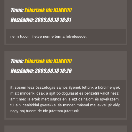
Téma:
Főtaxisok ide KLIKK!!!!
Hozzáadva: 2009.08.13 18:31
ne m tudom illetve nem értem a felvetésedet
Téma:
Főtaxisok ide KLIKK!!!!
Hozzáadva: 2009.08.13 18:26
itt sosem lesz összefogás sajnos ilyenek lettünk a körülmények
miatt mindenki csak a sját boldogulását és befizetni valóit nézzi
amit meg is értek mert sajnos én is ezt csinálom és igyekszem
túl élni családdal gyerekkel és minden mással mai evvel jár elég
nagy baj tudom de ide jutottam-jutottunk.