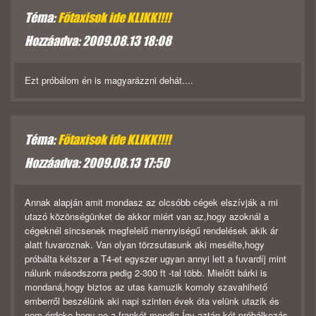
Téma:
Főtaxisok ide KLIKK!!!!
Hozzáadva: 2009.08.13 18:08
Ezt próbálom én is magyarázzni dehát....
Téma:
Főtaxisok ide KLIKK!!!!
Hozzáadva: 2009.08.13 17:50
Annak alapján amit mondasz az olcsóbb cégek elszívják a mi
utazó közönségünket de akkor miért van az,hogy azoknál a
cégeknél sincsenek megfelelő mennyiségű rendelések akik ár
alatt fuvaroznak. Van olyan törzsutasunk aki mesélte,hogy
próbálta kétszer a T4-et egyszer ugyan annyi lett a fuvardíj mint
nálunk másodszorra pedig 2-300 ft -tal több. Mielőtt bárki is
mondaná,hogy biztos az utas kamuzik komoly szavahihető
emberről beszélünk aki napi szinten évek óta velünk utazik és
nem érdeke,hogy ne a frankót mondja.Így aztán két próbálkozás