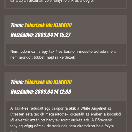
ez alapján alkotnak véleményt rólunk és a cégről
Téma:
Főtaxisok ide KLIKK!!!!
Hozzáadva: 2009.04.14 15:27
Nem tudom ezt is egy taxi4-es barátőm mesélte aki oda ment
nem mondott többet majd rá kérdezek
Téma:
Főtaxisok ide KLIKK!!!!
Hozzáadva: 2009.04.14 12:08
A Taxi4-es rádudált egy csoportra akik a White Angelnél az
úttesten sétáltak ők megsértődtek kikapták az embert a kocsiból
jól elverték aztán ott hagyták törött orr,kéz stb. A Főtaxisok
tényleg végig nézték de senkinek nem akaródzott bele folyni
ennyi