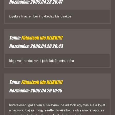
Hozzáadva: 2009.04.28 20:47
igyekszik az ember irigykedsz kis csákó?
Téma:
Főtaxisok ide KLIKK!!!!
Hozzáadva: 2009.04.28 20:43
Ideje volt rendet rakni jobb későn mint soha
Téma:
Főtaxisok ide KLIKK!!!!
Hozzáadva: 2009.04.26 10:15
Kivételesen igaza van a Kolevnek ne adjátok egymás alá a lovat
a nagyobb baj az, hogy esetleg kívülállók is olvassák a lapot és