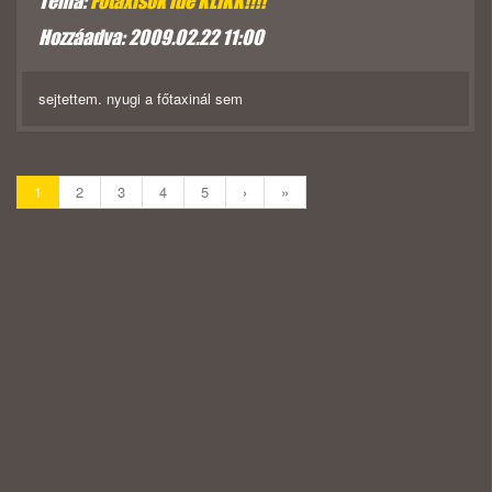
Téma:
Főtaxisok ide KLIKK!!!!
Hozzáadva: 2009.02.22 11:00
sejtettem. nyugi a főtaxinál sem
1
2
3
4
5
›
»