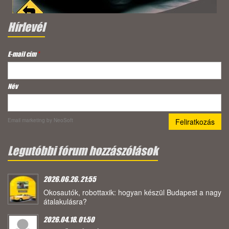
Hírlevél
E-mail cím
*
Név
Email marketing
by NeoSoft
Legutóbbi fórum hozzászólások
2026.06.26. 21:55
Okosautók, robottaxik: hogyan készül Budapest a nagy
átalakulásra?
2026.04.18. 01:50