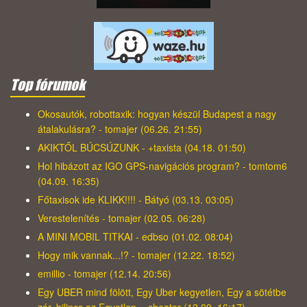
Top fórumok
Okosautók, robottaxik: hogyan készül Budapest a nagy
átalakulásra? - tomajer (06.26. 21:55)
AKIKTŐL BÚCSÚZUNK - +taxista (04.18. 01:50)
Hol hibázott az IGO GPS-navigációs program? - tomtom6
(04.09. 16:35)
Főtaxisok ide KLIKK!!!! - Bátyó (03.13. 03:05)
Verestelenítés - tomajer (02.05. 06:28)
A MINI MOBIL TITKAI - edbso (01.02. 08:04)
Hogy mik vannak...!? - tomajer (12.22. 18:52)
emillio - tomajer (12.14. 20:56)
Egy UBER mind fölött, Egy Uber kegyetlen, Egy a sötétbe
zár, bilincs az Egyetlen, - cheater (12.09. 16:17)