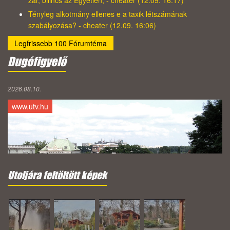
Tényleg alkotmány ellenes e a taxik létszámának
szabályozása? - cheater (12.09. 16:06)
Legfrissebb 100 Fórumtéma
Dugófigyelő
2026.08.10.
www.utv.hu
Utoljára feltöltött képek