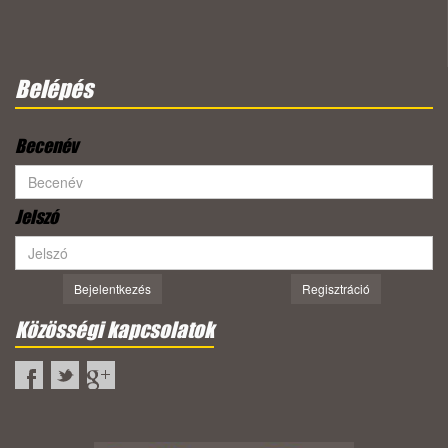
Belépés
Becenév
Jelszó
Bejelentkezés
Regisztráció
Közösségi kapcsolatok