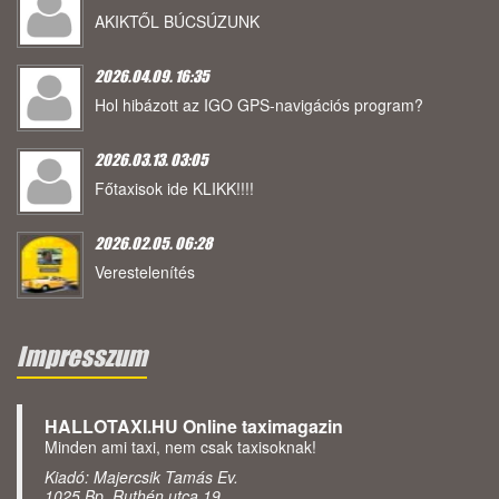
AKIKTŐL BÚCSÚZUNK
2026.04.09. 16:35
Hol hibázott az IGO GPS-navigációs program?
2026.03.13. 03:05
Főtaxisok ide KLIKK!!!!
2026.02.05. 06:28
Verestelenítés
Impresszum
HALLOTAXI.HU Online taximagazin
Minden ami taxi, nem csak taxisoknak!
Kiadó: Majercsik Tamás Ev.
1025 Bp. Ruthén utca 19