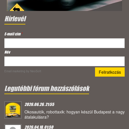
Hírlevél
E-mail cím
*
Név
Email marketing
by NeoSoft
Legutóbbi fórum hozzászólások
2026.06.26. 21:55
Okosautók, robottaxik: hogyan készül Budapest a nagy
átalakulásra?
2026.04.18. 01:50