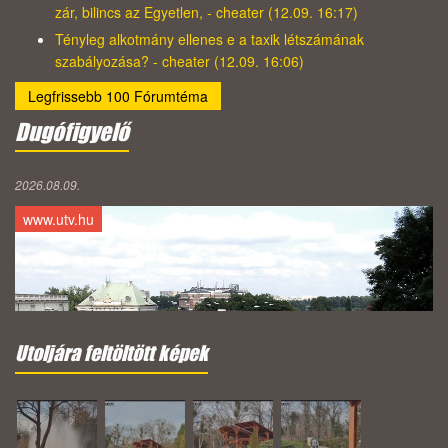
zár, bilincs az Egyetlen, - cheater (12.09. 16:17)
Tényleg alkotmány ellenes e a taxik létszámának
szabályozása? - cheater (12.09. 16:06)
Legfrissebb 100 Fórumtéma
Dugófigyelő
2026.08.09.
www.utv.hu
Utoljára feltöltött képek