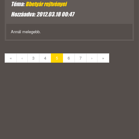
Téma:
Bbetyár rejtvényei
Hozzáadva: 2012.03.18 00:47
Annál melegebb.
«
‹
3
4
5
6
7
›
»