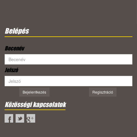
Belépés
Becenév
Jelszó
Bejelentkezés
Regisztráció
Közösségi kapcsolatok