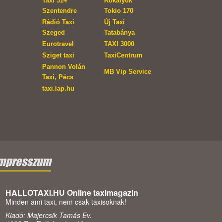
Taxi 314
Rókalyuk
Szentendre
Tokio 170
Rádió Taxi
Új Taxi
Szeged
Tatabánya
Eurotravel
TAXI 3000
Sziget taxi
TaxiCentrum
Pannon Volán
MB Vip Service
Taxi, Pécs
taxi.lap.hu
mpresszum
HALLOTAXI.HU Online taximagazin
Minden ami taxi, nem csak taxisoknak!
Kiadó: Majercsik Tamás Ev.