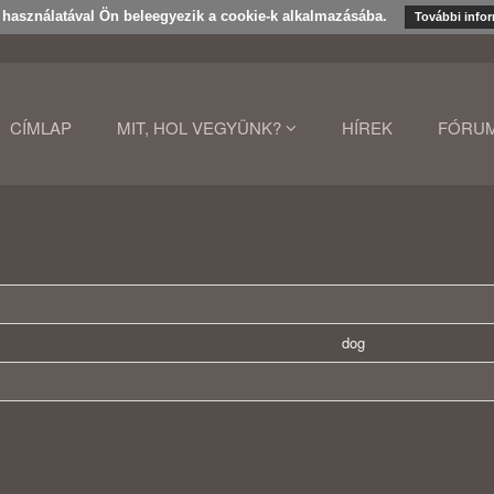
k használatával Ön beleegyezik a cookie-k alkalmazásába.
További info
CÍMLAP
MIT, HOL VEGYÜNK?
HÍREK
FÓRU
dog