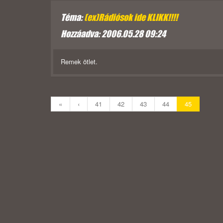
Téma:
(ex)Rádiósok ide KLIKK!!!!
Hozzáadva: 2006.05.28 09:24
Remek ötlet.
«
‹
41
42
43
44
45