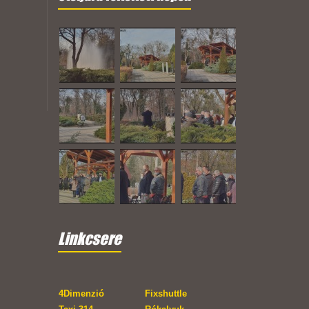
Linkcsere
4Dimenzió
Fixshuttle