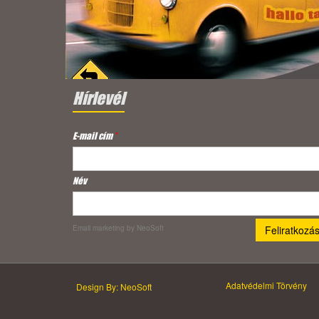
Hírlevél
E-mail cím
*
Név
Email marketing
by NeoSoft
Adatvédelmi Törvény
Design By: NeoSoft