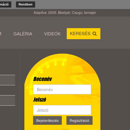
rmáció
Rendben
Alapítva: 2005. Bbetyár; Csogu; tomajer
KERESÉS
M
GALÉRIA
VIDEÓK
Becenév
Jelszó
Bejelentkezés
Regisztráció