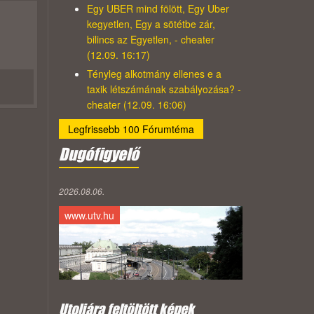
Egy UBER mind fölött, Egy Uber
kegyetlen, Egy a sötétbe zár,
bilincs az Egyetlen, - cheater
(12.09. 16:17)
Tényleg alkotmány ellenes e a
taxik létszámának szabályozása? -
cheater (12.09. 16:06)
Legfrissebb 100 Fórumtéma
Dugófigyelő
2026.08.06.
www.utv.hu
Utoljára feltöltött képek