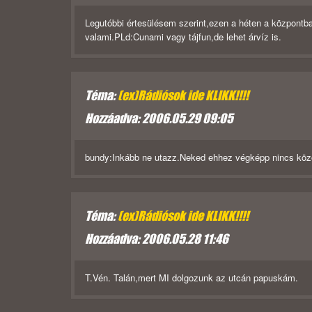
Legutóbbi értesülésem szerint,ezen a héten a központba
valami.PLd:Cunami vagy tájfun,de lehet árvíz is.
Téma:
(ex)Rádiósok ide KLIKK!!!!
Hozzáadva: 2006.05.29 09:05
bundy:Inkább ne utazz.Neked ehhez végképp nincs köz
Téma:
(ex)Rádiósok ide KLIKK!!!!
Hozzáadva: 2006.05.28 11:46
T.Vén. Talán,mert MI dolgozunk az utcán papuskám.