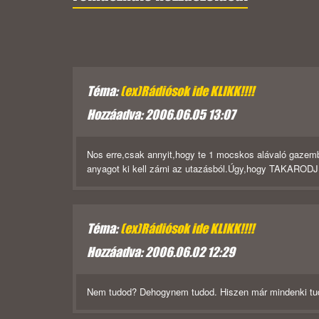
Téma:
(ex)Rádiósok ide KLIKK!!!!
Hozzáadva: 2006.06.05 13:07
Nos erre,csak annyit,hogy te 1 mocskos alávaló gazemb
anyagot ki kell zárni az utazásból.Úgy,hogy TAKARODJ el 
Téma:
(ex)Rádiósok ide KLIKK!!!!
Hozzáadva: 2006.06.02 12:29
Nem tudod? Dehogynem tudod. Hiszen már mindenki tud