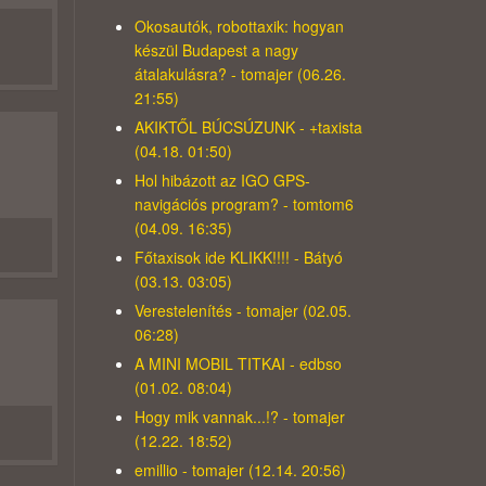
Okosautók, robottaxik: hogyan
készül Budapest a nagy
átalakulásra? - tomajer (06.26.
21:55)
AKIKTŐL BÚCSÚZUNK - +taxista
(04.18. 01:50)
Hol hibázott az IGO GPS-
navigációs program? - tomtom6
(04.09. 16:35)
Főtaxisok ide KLIKK!!!! - Bátyó
(03.13. 03:05)
Verestelenítés - tomajer (02.05.
06:28)
A MINI MOBIL TITKAI - edbso
(01.02. 08:04)
Hogy mik vannak...!? - tomajer
(12.22. 18:52)
emillio - tomajer (12.14. 20:56)