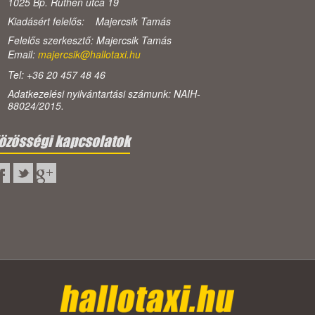
1025 Bp. Ruthén utca 19
Kiadásért felelős: Majercsik Tamás
Felelős szerkesztő: Majercsik Tamás
Email:
majercsik@hallotaxi.hu
Tel: +36 20 457 48 46
Adatkezelési nyilvántartási számunk: NAIH-
88024/2015.
özösségi kapcsolatok