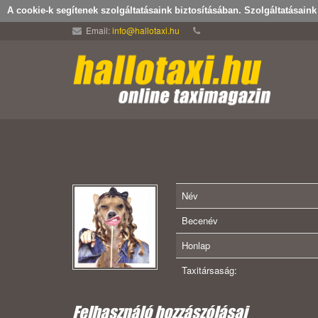
A cookie-k segítenek szolgáltatásaink biztosításában. Szolgáltatásain
Email:
info@hallotaxi.hu
Név
Becenév
Honlap
Taxitársaság:
Felhasználó hozzászólásai