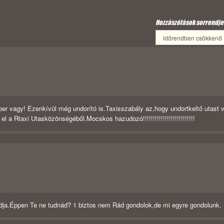
Hozzászólások sorrendje
er vagy! Ezenkívül még undorító is.Taxisszabály az,hogy undortkeltő utast 
a Rtaxi Utasközönségéből.Mocskos hazudozó!!!!!!!!!!!!!!!!!!!!!!!!!!
ja.Éppen Te ne tudnád? 1 biztos nem Rád gondolok,de mi egyre gondolunk.