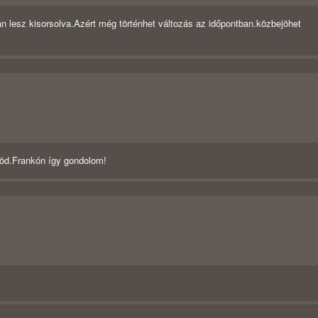
n lesz kisorsolva.Azért még történhet változás az időpontban.közbejöhet
öd.Frankón így gondolom!