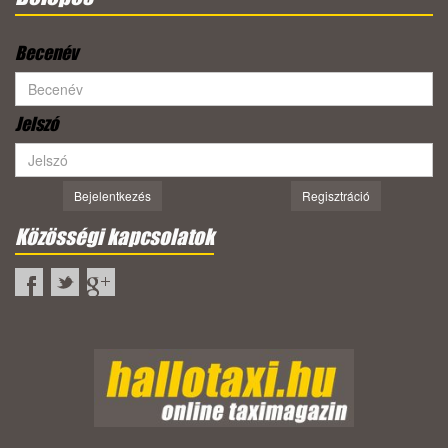
Becenév
Jelszó
Bejelentkezés
Regisztráció
Közösségi kapcsolatok