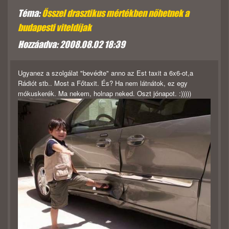
Téma:
Ősszel drasztikus mértékben nőhetnek a
budapesti viteldíjak
Hozzáadva: 2008.08.02 18:39
Ugyanez a szolgálat "bevédte" anno az Est taxit a 6x6-ot,a
Rádiót stb.. Most a Főtaxit. És? Ha nem látnátok, ez egy
mókuskerék. Ma nekem, holnap neked. Oszt jónapot. :)))))