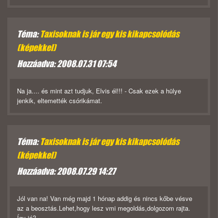
Téma:
Taxisoknak is jár egy kis kikapcsolódás
(képekkel)
Hozzáadva: 2008.07.31 07:54
Na ja.... és mint azt tudjuk, Elvis él!!! - Csak ezek a hülye
jenkik, eltemették csórikámat.
Téma:
Taxisoknak is jár egy kis kikapcsolódás
(képekkel)
Hozzáadva: 2008.07.29 14:27
Jól van na! Van még majd 1 hónap addig és nincs kőbe vésve
az a beosztás.Lehet,hogy lesz vmi megoldás,dolgozom rajta.
Így jó?