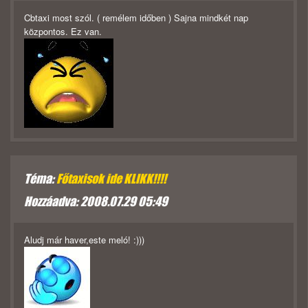
Cbtaxi most szól. ( remélem időben ) Sajna mindkét nap
központos. Ez van.
Téma:
Főtaxisok ide KLIKK!!!!
Hozzáadva: 2008.07.29 05:49
Aludj már haver,este meló! :)))