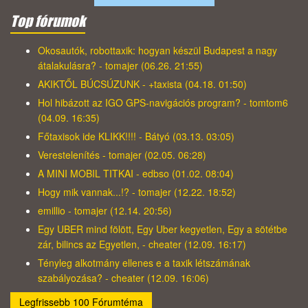
Top fórumok
Okosautók, robottaxik: hogyan készül Budapest a nagy
átalakulásra? - tomajer (06.26. 21:55)
AKIKTŐL BÚCSÚZUNK - +taxista (04.18. 01:50)
Hol hibázott az IGO GPS-navigációs program? - tomtom6
(04.09. 16:35)
Főtaxisok ide KLIKK!!!! - Bátyó (03.13. 03:05)
Verestelenítés - tomajer (02.05. 06:28)
A MINI MOBIL TITKAI - edbso (01.02. 08:04)
Hogy mik vannak...!? - tomajer (12.22. 18:52)
emillio - tomajer (12.14. 20:56)
Egy UBER mind fölött, Egy Uber kegyetlen, Egy a sötétbe
zár, bilincs az Egyetlen, - cheater (12.09. 16:17)
Tényleg alkotmány ellenes e a taxik létszámának
szabályozása? - cheater (12.09. 16:06)
Legfrissebb 100 Fórumtéma