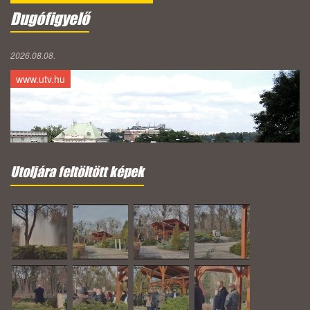
Dugófigyelő
2026.08.08.
www.utv.hu
Utoljára feltöltött képek