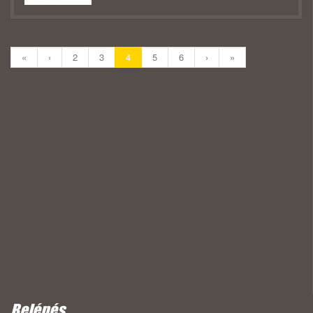
«
‹
2
3
4
5
6
›
»
Belépés