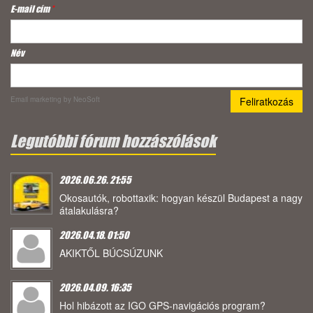
E-mail cím
*
Név
Email marketing
by NeoSoft
Legutóbbi fórum hozzászólások
2026.06.26. 21:55
Okosautók, robottaxik: hogyan készül Budapest a nagy
átalakulásra?
2026.04.18. 01:50
AKIKTŐL BÚCSÚZUNK
2026.04.09. 16:35
Hol hibázott az IGO GPS-navigációs program?