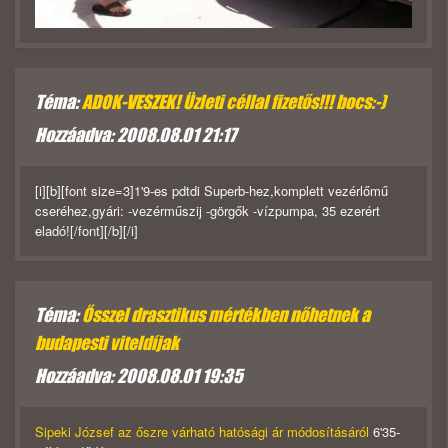
Téma:
ADOK-VESZEK! Üzleti céllal fizetős!!! bocs:-)
Hozzáadva: 2008.08.01 21:17
[i][b][font size=3]1'9-es pdtdi Superb-hez,komplett vezérlőmű
cseréhez,gyári: -vezérműszij -görgők -vízpumpa, 35 ezerért
eladó![/font][/b][/i]
Téma:
Ősszel drasztikus mértékben nőhetnek a
budapesti viteldíjak
Hozzáadva: 2008.08.01 19:35
Sipeki József az őszre várható hatósági ár módosításáról
6'35-