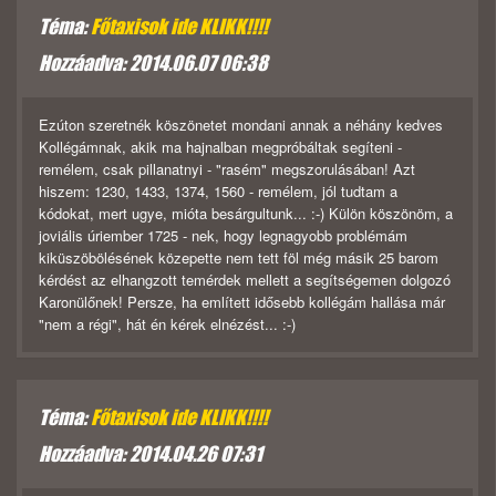
Téma:
Főtaxisok ide KLIKK!!!!
Hozzáadva: 2014.06.07 06:38
Ezúton szeretnék köszönetet mondani annak a néhány kedves
Kollégámnak, akik ma hajnalban megpróbáltak segíteni -
remélem, csak pillanatnyi - "rasém" megszorulásában! Azt
hiszem: 1230, 1433, 1374, 1560 - remélem, jól tudtam a
kódokat, mert ugye, mióta besárgultunk... :-) Külön köszönöm, a
joviális úriember 1725 - nek, hogy legnagyobb problémám
kiküszöbölésének közepette nem tett föl még másik 25 barom
kérdést az elhangzott temérdek mellett a segítségemen dolgozó
Karonülőnek! Persze, ha említett idősebb kollégám hallása már
"nem a régi", hát én kérek elnézést... :-)
Téma:
Főtaxisok ide KLIKK!!!!
Hozzáadva: 2014.04.26 07:31