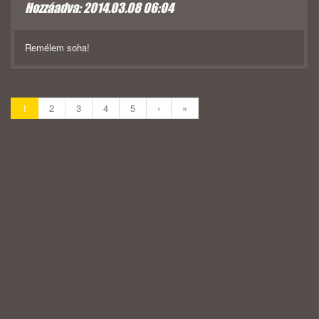
Hozzáadva: 2014.03.08 06:04
Remélem soha!
1
2
3
4
5
›
»