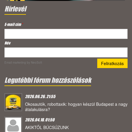
Hírlevél
E-mail cím
*
Név
Email marketing
by NeoSoft
Legutóbbi fórum hozzászólások
2026.06.26. 21:55
Okosautók, robottaxik: hogyan készül Budapest a nagy
átalakulásra?
2026.04.18. 01:50
AKIKTŐL BÚCSÚZUNK