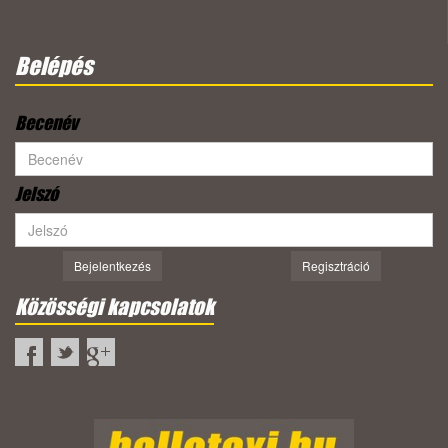
Belépés
Becenév
Jelszó
Bejelentkezés
Regisztráció
Közösségi kapcsolatok