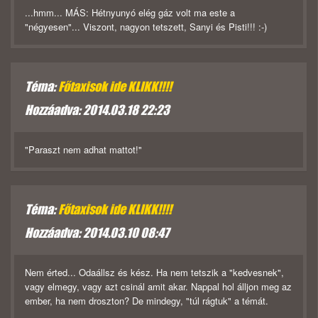
...hmm... MÁS: Hétnyunyó elég gáz volt ma este a
"négyesen"... Viszont, nagyon tetszett, Sanyi és Pisti!!! :-)
Téma:
Főtaxisok ide KLIKK!!!!
Hozzáadva: 2014.03.18 22:23
"Paraszt nem adhat mattot!"
Téma:
Főtaxisok ide KLIKK!!!!
Hozzáadva: 2014.03.10 08:47
Nem érted... Odaállsz és kész. Ha nem tetszik a "kedvesnek",
vagy elmegy, vagy azt csinál amit akar. Nappal hol álljon meg az
ember, ha nem droszton? De mindegy, "túl rágtuk" a témát.