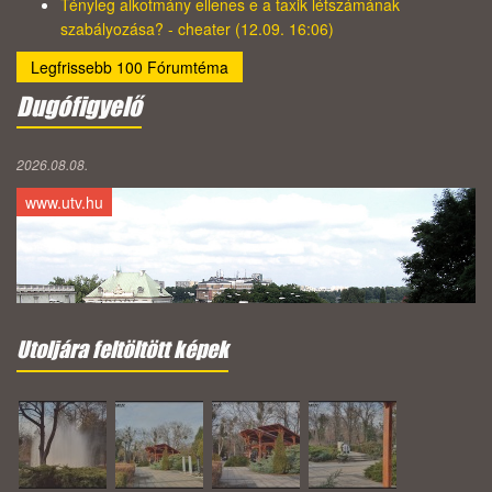
Tényleg alkotmány ellenes e a taxik létszámának
szabályozása? - cheater (12.09. 16:06)
Legfrissebb 100 Fórumtéma
Dugófigyelő
2026.08.08.
www.utv.hu
Utoljára feltöltött képek