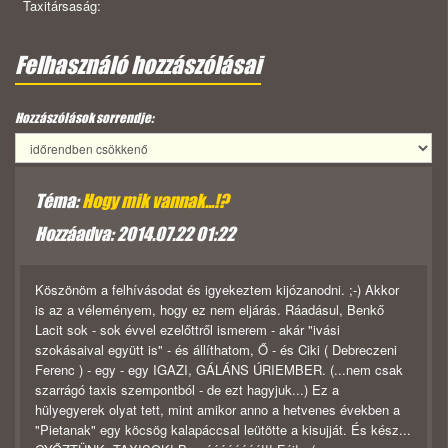
Taxitársaság:
Felhasználó hozzászólásai
Hozzászólások sorrendje:
Téma:
Hogy mik vannak...!?
Hozzáadva: 2014.07.22 01:22
Köszönöm a felhívásodat és igyekeztem kijózanodni. ;-) Akkor
is az a véleményem, hogy ez nem eljárás. Ráadásul, Benkő
Lacit sok - sok évvel ezelőttről ismerem - akár "ivási
szokásaival együtt is" - és állíthatom, Ő - és Ciki ( Debreczeni
Ferenc ) - egy - egy IGAZI, GÁLÁNS ÚRIEMBER. (...nem csak
szarrágó taxis szempontból - de ezt hagyjuk...) Ez a
hülyegyerek olyat tett, mint amikor anno a hetvenes években a
"Pietanak" egy köcsög kalapáccsal leütötte a kisujját. És kész...