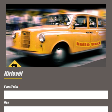
Hírlevél
E-mail cím
*
Név