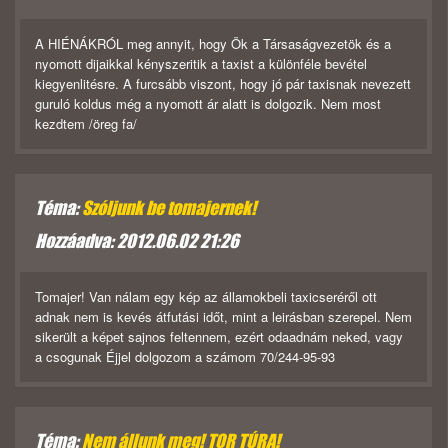
A HIÉNÁKRÓL meg annyit, hogy Ök a Társaságvezetök és a
nyomott dijaikkal kényszeritik a taxist a különféle bevétel
kiegyenlitésre. A furcsább viszont, hogy jó pár taxisnak nevezett
guruló koldus még a nyomott ár alatt is dolgozik. Nem most
kezdtem /öreg fa/
Téma:
Szóljunk be tomajernek!
Hozzáadva: 2012.06.02 21:26
Tomajer! Van nálam egy kép az államokbeli taxicseréről ott
adnak nem is kevés átfutási időt, mint a leirásban szerepel. Nem
sikerült a képet sajnos feltennem, ezért odaadnám neked, vagy
a csogunak Éjjel dolgozom a számom 70/244-95-93
Téma:
Nem állunk meg! TOR TÚRA!