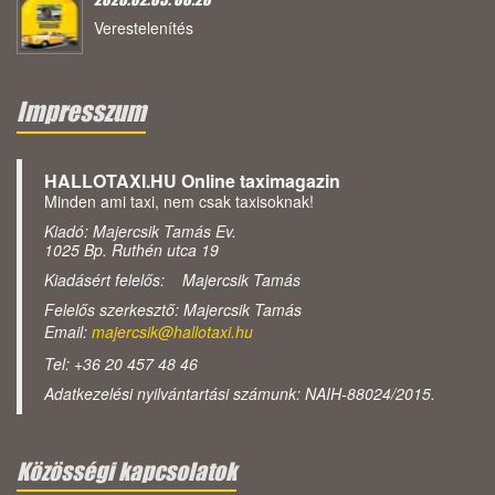
Verestelenítés
Impresszum
HALLOTAXI.HU Online taximagazin
Minden ami taxi, nem csak taxisoknak!
Kiadó: Majercsik Tamás Ev.
1025 Bp. Ruthén utca 19
Kiadásért felelős: Majercsik Tamás
Felelős szerkesztő: Majercsik Tamás
Email:
majercsik@hallotaxi.hu
Tel: +36 20 457 48 46
Adatkezelési nyilvántartási számunk: NAIH-88024/2015.
Közösségi kapcsolatok