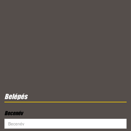
Belépés
Becenév