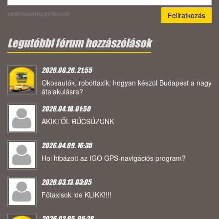
Email marketing
by NeoSoft
Legutóbbi fórum hozzászólások
2026.06.26. 21:55
Okosautók, robottaxik: hogyan készül Budapest a nagy
átalakulásra?
2026.04.18. 01:50
AKIKTŐL BÚCSÚZUNK
2026.04.09. 16:35
Hol hibázott az IGO GPS-navigációs program?
2026.03.13. 03:05
Főtaxisok ide KLIKK!!!!
2026.02.05. 06:28