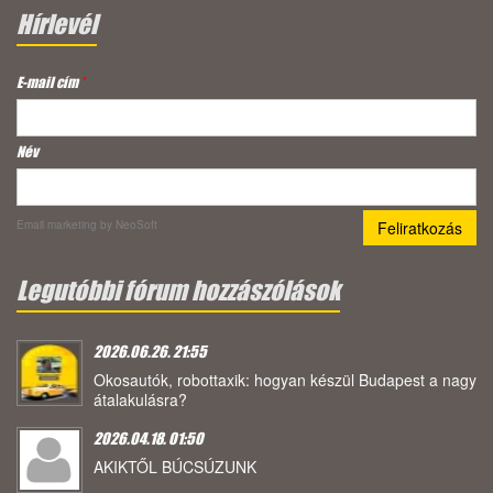
Hírlevél
E-mail cím
*
Név
Email marketing
by NeoSoft
Legutóbbi fórum hozzászólások
2026.06.26. 21:55
Okosautók, robottaxik: hogyan készül Budapest a nagy
átalakulásra?
2026.04.18. 01:50
AKIKTŐL BÚCSÚZUNK