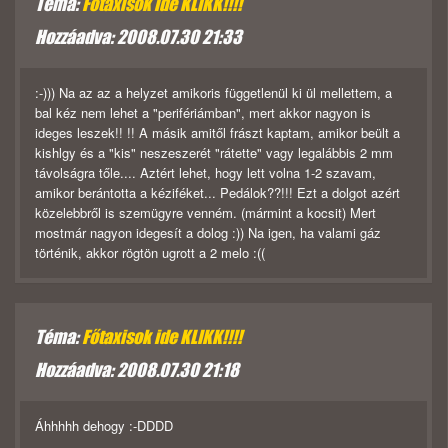
Téma:
Főtaxisok ide KLIKK!!!!
Hozzáadva: 2008.07.30 21:33
:-))) Na az az a helyzet amikoris függetlenül ki ül mellettem, a
bal kéz nem lehet a "perifériámban", mert akkor nagyon is
ideges leszek!! !! A másik amitől frászt kaptam, amikor beült a
kishlgy és a "kis" neszeszerét "rátette" vagy legalábbis 2 mm
távolságra tőle.... Aztért lehet, hogy lett volna 1-2 szavam,
amikor berántotta a kéziféket... Pedálok??!!! Ezt a dolgot azért
közelebbről is szemügyre venném. (mármint a kocsit) Mert
mostmár nagyon idegesít a dolog :)) Na igen, ha valami gáz
történik, akkor rögtön ugrott a 2 melo :((
Téma:
Főtaxisok ide KLIKK!!!!
Hozzáadva: 2008.07.30 21:18
Áhhhhh dehogy :-DDDD