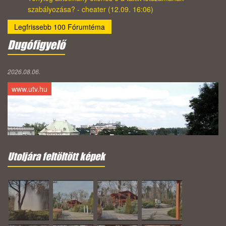
szabályozása? - cheater (12.09. 16:06)
Legfrissebb 100 Fórumtéma
Dugófigyelő
2026.08.06.
www.utv.hu
Utoljára feltöltött képek