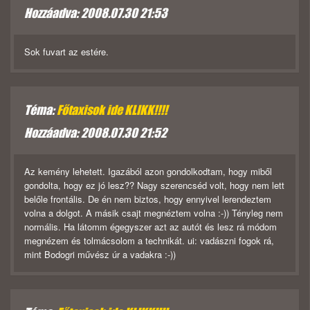
Hozzáadva: 2008.07.30 21:53
Sok fuvart az estére.
Téma:
Főtaxisok ide KLIKK!!!!
Hozzáadva: 2008.07.30 21:52
Az kemény lehetett. Igazából azon gondolkodtam, hogy miből
gondolta, hogy ez jó lesz?? Nagy szerencséd volt, hogy nem lett
belőle frontális. De én nem biztos, hogy ennyivel lerendeztem
volna a dolgot. A másik csajt megnéztem volna :-)) Tényleg nem
normális. Ha látomm égegyszer azt az autót és lesz rá módom
megnézem és tolmácsolom a technikát. ui: vadászni fogok rá,
mint Bodogri művész úr a vadakra :-))