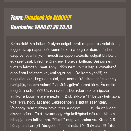
Téma:
Főtaxisok ide KLIKK!!!!
Hozzáadva: 2008.07.30 20:59
Sziasztok! Ma láttam 2 olyan dolgot, amit megosztok veletek. 1,
reggel, szép napos idő, semmi extra a forgalomban, minden
szép és jó, a lányom meséli az éppen aktuális dolgait bla-bal..
egyszer csak balról feltünik egy Főtaxis kolléga. Sajnos nem
tudtam lefotózni, mert annyi időm nem volt: a kép a következő,
auto flottul felszerelve, csillog,villog.. (De komolyan!!!) és
megpillantom, hogy az autót, azt nem a "rá alkalmas" személy
navigálja, hanem valami "kiskölök gólya" szerű lény. És mellet
meg ül a sofőr. ??!! Csak néztem. De akkor néztem igazán,
amikor a kocsi tetejére néztem: 2 db akkora "T" betűs- kék tábla
volt fenn, hogy azt még Debrecenben is látták szerintem.
Valahogy nem tudtam hova tenni a dolgot. ...... 2, Na ez kicsit
elszomorított. Találkoztam egy régi kollégával délután. Kb 3-5
hónapja nem látthattam. "Kicsit" meg volt zuhanva. Kb ez 3-5
hónap alatt annyit "öregedett", mint más 10-15 év alatt!!! Értem