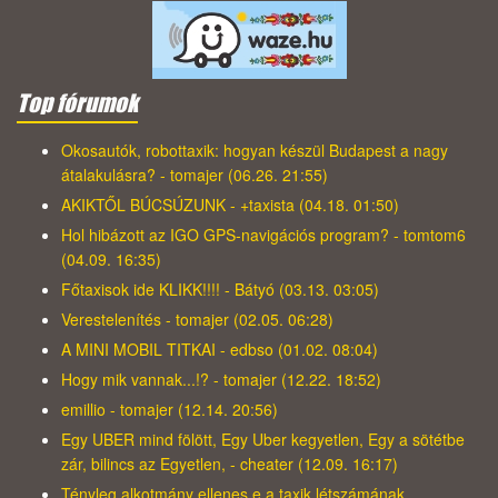
Top fórumok
Okosautók, robottaxik: hogyan készül Budapest a nagy
átalakulásra? - tomajer (06.26. 21:55)
AKIKTŐL BÚCSÚZUNK - +taxista (04.18. 01:50)
Hol hibázott az IGO GPS-navigációs program? - tomtom6
(04.09. 16:35)
Főtaxisok ide KLIKK!!!! - Bátyó (03.13. 03:05)
Verestelenítés - tomajer (02.05. 06:28)
A MINI MOBIL TITKAI - edbso (01.02. 08:04)
Hogy mik vannak...!? - tomajer (12.22. 18:52)
emillio - tomajer (12.14. 20:56)
Egy UBER mind fölött, Egy Uber kegyetlen, Egy a sötétbe
zár, bilincs az Egyetlen, - cheater (12.09. 16:17)
Tényleg alkotmány ellenes e a taxik létszámának