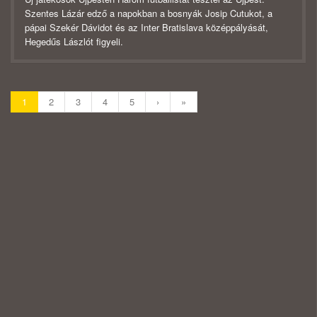
Szentes Lázár edző a napokban a bosnyák Josip Cutukot, a
pápai Szekér Dávidot és az Inter Bratislava középpályását,
Hegedűs Lászlót figyeli.
1
2
3
4
5
›
»