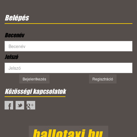
Belépés
Becenév
Jelszó
Bejelentkezés
Regisztráció
Közösségi kapcsolatok