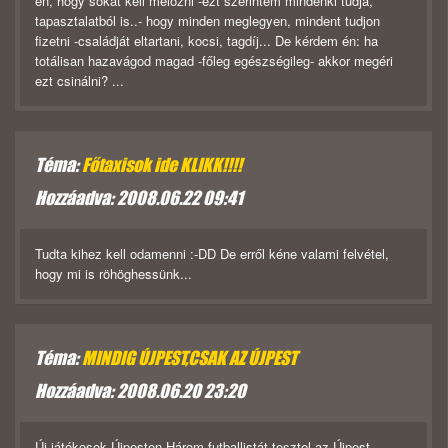
én, hogy sokat kell melózni -ezt szerintem mindenki tudja,
tapasztalatból is..- hogy minden meglegyen, mindent tudjon
fizetni -családját eltartani, kocsi, tagdíj... De kérdem én: ha
totálisan hazavágod magad -főleg egészségileg- akkor megéri
ezt csinálni? ...
Téma:
Főtaxisok ide KLIKK!!!!
Hozzáadva: 2008.06.22 09:41
Tudta kihez kell odamenni :-DD De erről kéne valami felvétel,
hogy mi is röhöghessünk...
Téma:
MINDIG ÚJPEST,CSAK AZ ÚJPEST
Hozzáadva: 2008.06.20 23:20
Új játékosok Újpesten Három futballistát tesztel az Újpest.