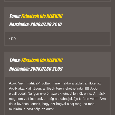
Téma:
Főtaxisok ide KLIKK!!!!
Hozzáadva: 2008.07.30 21:10
:-DD
Téma:
Főtaxisok ide KLIKK!!!!
Hozzáadva: 2008.07.30 21:09
Azok "nem matricák" voltak, hanem akkora táblál, amikkel az
Arc-Plakát kiállításon, a Hősök terén lehetne indulni!!! Jobb-
oldali pedál. Na igen erre én azért kiváncsi lennék én is. A másik
meg nem volt leszerelve, még a szabadjelzője is fenn volt!!! Arra
én is kiváncsi lennék, hogy azt hogyal oldaj meg, ha más
munkára is használja az autót.