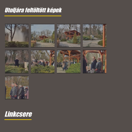
Utoljára feltöltött képek
Linkcsere