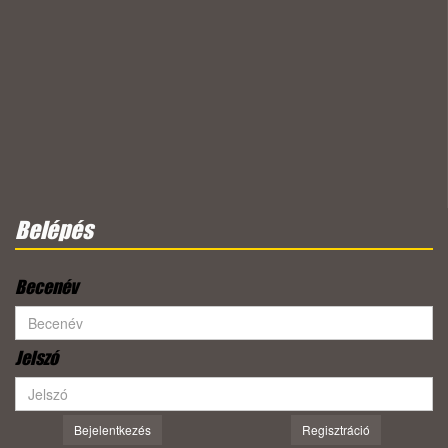
Belépés
Becenév
Jelszó
Bejelentkezés
Regisztráció