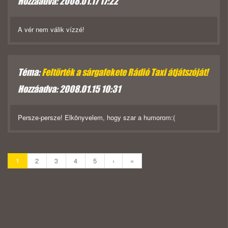
Hozzáadva: 2008.01.17 17:22
A vér nem válik vízzé!
Téma:
Feltörték a sárgafekete Rádió Taxi átjátszóját!
Hozzáadva: 2008.01.15 10:31
Persze-persze! Elkönyvelem, hogy szar a humorom:(
1
2
3
4
5
›
»