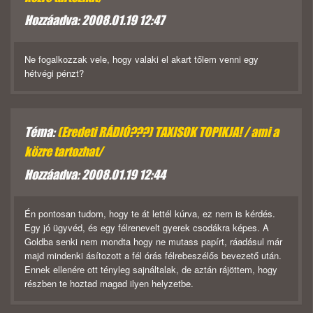
Hozzáadva: 2008.01.19 12:47
Ne fogalkozzak vele, hogy valaki el akart tőlem venni egy
hétvégi pénzt?
Téma:
(Eredeti RÁDIÓ???) TAXISOK TOPIKJA! / ami a
közre tartozhat/
Hozzáadva: 2008.01.19 12:44
Én pontosan tudom, hogy te át lettél kúrva, ez nem is kérdés.
Egy jó ügyvéd, és egy félrenevelt gyerek csodákra képes. A
Goldba senki nem mondta hogy ne mutass papírt, ráadásul már
majd mindenki ásítozott a fél órás félrebeszélős bevezető után.
Ennek ellenére ott tényleg sajnáltalak, de aztán rájöttem, hogy
részben te hoztad magad ilyen helyzetbe.