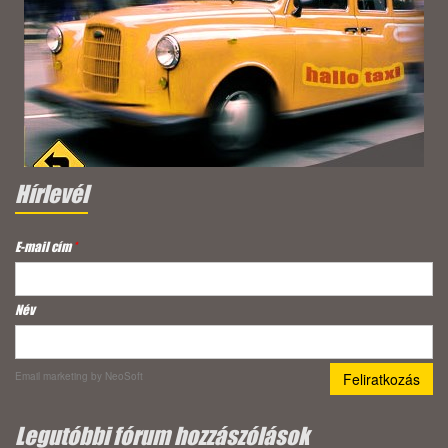
Hírlevél
E-mail cím
*
Név
Email marketing
by NeoSoft
Legutóbbi fórum hozzászólások