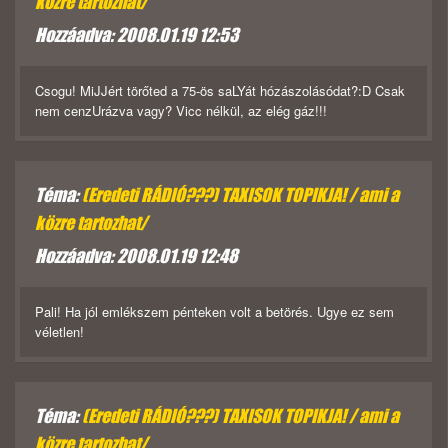
közre tartozhat/
Hozzáadva: 2008.01.19 12:53
Csogu! MiJJért törőted a 75-ös saLYát hózászolásódat?:D Csak
nem cenzUrázva vagy? Vicc nélkül, az elég gáz!!!
Téma:
(Eredeti RÁDIÓ???) TAXISOK TOPIKJA! / ami a
közre tartozhat/
Hozzáadva: 2008.01.19 12:48
Pali! Ha jól emlékszem pénteken volt a betörés. Ugye ez sem
véletlen!
Téma:
(Eredeti RÁDIÓ???) TAXISOK TOPIKJA! / ami a
közre tartozhat/