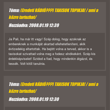
Téma:
(Eredeti RÁDIÓ???) TAXISOK TOPIKJA! / ami a
közre tartozhat/
Hozzáadva: 2008.01.19 12:39
Ja Pali, ha már itt vagy! Szép dolog, hogy azoknak az
embereknek a munkáját akartad ellehetetleníteni, akik
évtizedekig eltartottak. Ha bejött volna a terved, akkor is a
taxisokat szivattad volna meg a fodesz elnökeként. Szép kis
érdekképviselet! Szidod a fiad, hogy mindenkin átgázol, és
tessék. Volt kitől tanulnia.
Téma:
(Eredeti RÁDIÓ???) TAXISOK TOPIKJA! / ami a
közre tartozhat/
Hozzáadva: 2008.01.19 12:30