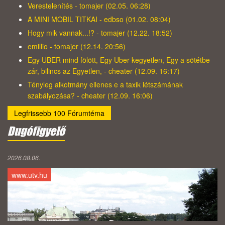
Verestelenítés - tomajer (02.05. 06:28)
A MINI MOBIL TITKAI - edbso (01.02. 08:04)
Hogy mik vannak...!? - tomajer (12.22. 18:52)
emillio - tomajer (12.14. 20:56)
Egy UBER mind fölött, Egy Uber kegyetlen, Egy a sötétbe
zár, bilincs az Egyetlen, - cheater (12.09. 16:17)
Tényleg alkotmány ellenes e a taxik létszámának
szabályozása? - cheater (12.09. 16:06)
Legfrissebb 100 Fórumtéma
Dugófigyelő
2026.08.06.
www.utv.hu