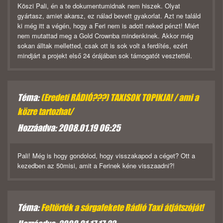
Köszi Pali, én a te dokumentumidnak nem hiszek. Olyat
gyártasz, amiet akarsz, ez nálad bevett gyakorlat. Azt ne találd
ki még itt a végén, hogy a Feri nem is adott neked pénzt! Miért
nem mutattad meg a Gold Crownba mindenkinek. Akkor még
sokan álltak melletted, csak ott is sok volt a ferdítés, ezért
mindjárt a projekt első 24 órájában sok támogatót vesztettél.
Téma:
(Eredeti RÁDIÓ???) TAXISOK TOPIKJA! / ami a
közre tartozhat/
Hozzáadva: 2008.01.19 06:25
Pali! Még is hogy gondolod, hogy visszakapod a céget? Ott a
kezedben az 50misi, amit a Ferinek kéne visszaadni?!
Téma:
Feltörték a sárgafekete Rádió Taxi átjátszóját!