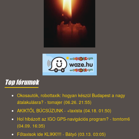
Top fórumok
Okosautók, robottaxik: hogyan készül Budapest a nagy
átalakulásra? - tomajer (06.26. 21:55)
AKIKTŐL BÚCSÚZUNK - +taxista (04.18. 01:50)
Hol hibázott az IGO GPS-navigációs program? - tomtom6
(04.09. 16:35)
Főtaxisok ide KLIKK!!!! - Bátyó (03.13. 03:05)