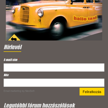
Hírlevél
E-mail cím
*
Név
Email marketing
by NeoSoft
Legutóbbi fórum hozzászólások