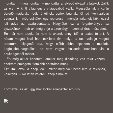
mondtam, - megmondtam – mondattal a felvevő elkezdi a játékot. Zajlik
az élet. A kinti világ egyre világosabbá válik. Megszólalnak a korán
ébredő madarak, rigók fütyülnek, gerlék búgnak. Ki tud ilyen zajban
zsugázni, - még csinálok egy repterest – mondja valamelyikük, ezzel
jelt adva az asztalbontásra. Nagyjából ez a forgatókönyve az
éjszakának, - már aki még bírja a tizennégy – tizenhat órás műszakot.
Én már nem tudok, és nem is akarok ennyi időt a taxiba tölteni. A
hátam mögött lévő harminckilenc év, melyet a taxi volánja mögött
töltöttem, feljogosít arra, hogy előbb abba fejezzem a munkát.
Legfeljebb vegetálok, de nem vagyok hajlandó kocsiban ülni a
szükségesnél többet.
- Én még akkor kezdtem, amikor még dicsőség volt taxit vezetni –
szoktam emlegetni fiatalabb sorstársaimnak.
Elmúltak azok a szép idők, mikor még volt becsülete a taxisnak, -
kesergek. – No isten veletek, szép álmokat!
Formázta, és az ujjgyakorlatokat elvégezte:
emillio