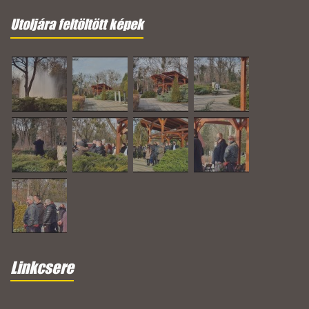
Utoljára feltöltött képek
Linkcsere