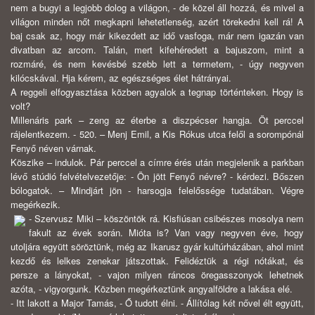
nem a bugyi a legjobb dolog a világon, - de közel áll hozzá, és mivel a
világon minden nőt megkapni lehetetlenség, azért törekedni kell rá! A
baj csak az, hogy már kikezdett az idő vasfoga, már nem igazán van
divatban az arcom. Talán, mert kifehéredett a bajuszom, mint a
rozmáré, és nem kevésbé szebb lett a termetem, - úgy negyven
kilócskával. Hja kérem, az egészséges élet hátrányai.
A reggeli elfogyasztása közben agyalok a tegnap történteken. Hogy is
volt?
Millenáris park – zeng az éterbe a diszpécser hangja. Öt perccel
rájelentkezem. - 520. – Menj Emil, a Kis Rókus utca felől a sorompónál
Fenyő néven várnak.
Köszike – indulok. Pár perccel a címre érés után megjelenik a parkban
lévő stúdió felvételvezetője: - Ön jött Fenyő névre? - kérdezi. Bőszen
bólogatok. – Mindjárt jön - harsogja felelőssége tudatában. Végre
megérkezik.
- Szervusz Miki – köszöntök rá. Kisfiúsan csibészes mosolya nem
fakult az évek során. Mióta is? Van vagy negyven éve, hogy
utoljára együtt söröztünk, még az Ikarusz gyár kultúrházában, ahol mint
kezdő és lelkes zenekar játszottak. Felidéztük a régi nótákat, és
persze a lányokat, - vajon milyen ráncos öregasszonyok lehetnek
azóta, - vigyorgunk. Közben megérkeztünk angyalföldre a lakása elé.
- Itt lakott a Major Tamás, - Ő tudott élni. - Állítólag két nővel élt együtt,