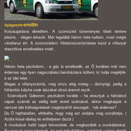
emillio
lejegyezte:
Kutyaugatásra ébredtem. A szomszéd tüneményes tibeti terriere
jelezte, - idegen érkezik. Már legalább három hete tudtam, most mégis
váratlanul ért. A szomszédom fűtéskorszerűsítésbe kezd a villanyár
drasztikus emelkedése miatt.
Három hete piszkálom, - a gáz is emelkedik, az Ő korában már nem
érdemes egy ilyen nagyszabású beruházásra költeni, ki tudja megéljük-
e az idei telet. -
Magas a villanyszámla, még sincs elég meleg – dünnyögi, pedig a
hőtárolós kályha csak éjszakai olcsó áramot eszik.
- Számoljunk Gáborom, piszkálom tovább – ha elosztjuk a hátralévő
napok számát az eddig leélt éveid számával, akkor megkapjuk a
nemzet idei költségvetését megközelítő összeget. - hát érdemes?
De Ő hajthatatlan, eltökélte, hogy még ezt utoljára meg csináltatja. (
Azóta kissé dadog és erőteljesen őszül.)
A munkások kellő zajjal felvonultak, és megkezdték a munkálatokat.
Én meg mi mást tehetnék, ha már felkeltődtem, nekilátok valami ehetőt