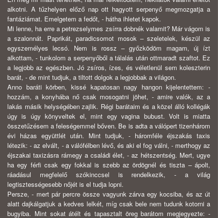
alkotni. A tűzhelyen előző nap ott hagyott serpenyő megmozgatja a
fantáziámat. Emelgetem a fedőt, - hátha ihletet kapok.
Mi lenne, ha erre a petrezselymes zsírra dobnék valamit? Már vágom is
a szalonnát. Paprikát, paradicsomot mosok – szeletelek, készül az
egyszemélyes lecsó. Nem is rossz – győzködöm magam, új ízt
alkottam, - tunkolom a serpenyőből a tálalás után ottmaradt szaftot. Ez
a legjobb az egészben. Jó zsíros, ízes, és véletlenül sem koleszterin
barát, - de mint tudjuk, a tiltott dolgok a legjobbak a világon.
Anno baráti körben, kissé kapatosan nagy hangon kijelentettem: -
hozzám, a konyhába nő csak mosogatni jöhet, - amire valók, az a
lakás másik helységében zajlik. Régi barátaim és a közel álló kollégák
úgy is úgy könyveltek el, mint egy vagina bubust. Volt is miatta
összetűzésem a feleségemmel bőven. Be is adta a válópert tizenhárom
évi házas együttlét után. Mint tudjuk, - háromféle éjszakás taxis
létezik: - az elvált, - a válófélben lévő, és aki el fog válni, - merthogy az
éjszakai taxizásra rámegy a családi élet, - az hétszentség. Mert, ugye
ha egy férfi csak egy fokkal is szebb az ördögnél és tiszta – ápolt,
ráadásul megfelelő szókinccsel is rendelkezik, - a világ
legtisztességesebb nőjét is el tudja lopni.
Persze, - mert pár percre össze vagyunk zárva egy kocsiba, és az út
alatt dajkálgatjuk a kedves lelkét, míg csak bele nem tudunk kotorni a
bugyiba. Mint sokat átélt és tapasztalt öreg barátom megjegyezte: -