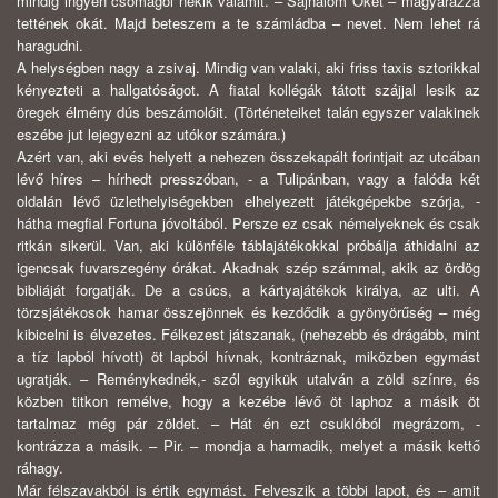
mindig ingyen csomagol nekik valamit. – Sajnálom Őket – magyarázza
tettének okát. Majd beteszem a te számládba – nevet. Nem lehet rá
haragudni.
A helységben nagy a zsivaj. Mindig van valaki, aki friss taxis sztorikkal
kényezteti a hallgatóságot. A fiatal kollégák tátott szájjal lesik az
öregek élmény dús beszámolóit. (Történeteiket talán egyszer valakinek
eszébe jut lejegyezni az utókor számára.)
Azért van, aki evés helyett a nehezen összekapált forintjait az utcában
lévő híres – hírhedt presszóban, - a Tulipánban, vagy a falóda két
oldalán lévő üzlethelyiségekben elhelyezett játékgépekbe szórja, -
hátha megfial Fortuna jóvoltából. Persze ez csak némelyeknek és csak
ritkán sikerül. Van, aki különféle táblajátékokkal próbálja áthidalni az
igencsak fuvarszegény órákat. Akadnak szép számmal, akik az ördög
bibliáját forgatják. De a csúcs, a kártyajátékok királya, az ulti. A
törzsjátékosok hamar összejönnek és kezdődik a gyönyörűség – még
kibicelni is élvezetes. Félkezest játszanak, (nehezebb és drágább, mint
a tíz lapból hívott) öt lapból hívnak, kontráznak, miközben egymást
ugratják. – Reménykednék,- szól egyikük utalván a zöld színre, és
közben titkon remélve, hogy a kezébe lévő öt laphoz a másik öt
tartalmaz még pár zöldet. – Hát én ezt csuklóból megrázom, -
kontrázza a másik. – Pir. – mondja a harmadik, melyet a másik kettő
ráhagy.
Már félszavakból is értik egymást. Felveszik a többi lapot, és – amit