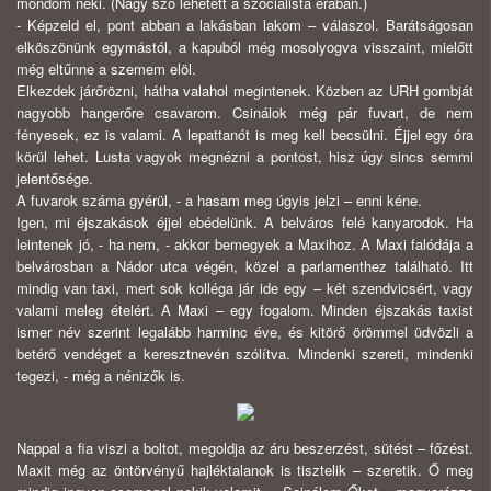
mondom neki. (Nagy szó lehetett a szocialista érában.)
- Képzeld el, pont abban a lakásban lakom – válaszol. Barátságosan
elköszönünk egymástól, a kapuból még mosolyogva visszaint, mielőtt
még eltűnne a szemem elöl.
Elkezdek járőrözni, hátha valahol megintenek. Közben az URH gombját
nagyobb hangerőre csavarom. Csinálok még pár fuvart, de nem
fényesek, ez is valami. A lepattanót is meg kell becsülni. Éjjel egy óra
körül lehet. Lusta vagyok megnézni a pontost, hisz úgy sincs semmi
jelentősége.
A fuvarok száma gyérül, - a hasam meg úgyis jelzi – enni kéne.
Igen, mi éjszakások éjjel ebédelünk. A belváros felé kanyarodok. Ha
leintenek jó, - ha nem, - akkor bemegyek a Maxihoz. A Maxi falódája a
belvárosban a Nádor utca végén, közel a parlamenthez található. Itt
mindig van taxi, mert sok kolléga jár ide egy – két szendvicsért, vagy
valami meleg ételért. A Maxi – egy fogalom. Minden éjszakás taxist
ismer név szerint legalább harminc éve, és kitörő örömmel üdvözli a
betérő vendéget a keresztnevén szólítva. Mindenki szereti, mindenki
tegezi, - még a nénizők is.
Nappal a fia viszi a boltot, megoldja az áru beszerzést, sütést – főzést.
Maxit még az öntörvényű hajléktalanok is tisztelik – szeretik. Ő meg