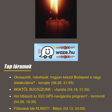
Top fórumok
Okosautók, robottaxik: hogyan készül Budapest a nagy
átalakulásra? - tomajer (06.26. 21:55)
AKIKTŐL BÚCSÚZUNK - +taxista (04.18. 01:50)
Hol hibázott az IGO GPS-navigációs program? - tomtom6
(04.09. 16:35)
Főtaxisok ide KLIKK!!!! - Bátyó (03.13. 03:05)