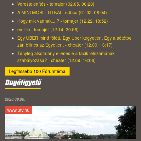
Verestelenítés - tomajer (02.05. 06:28)
A MINI MOBIL TITKAI - edbso (01.02. 08:04)
Hogy mik vannak...!? - tomajer (12.22. 18:52)
emillio - tomajer (12.14. 20:56)
Egy UBER mind fölött, Egy Uber kegyetlen, Egy a sötétbe
zár, bilincs az Egyetlen, - cheater (12.09. 16:17)
Tényleg alkotmány ellenes e a taxik létszámának
szabályozása? - cheater (12.09. 16:06)
Legfrissebb 100 Fórumtéma
Dugófigyelő
2026.08.09.
www.utv.hu