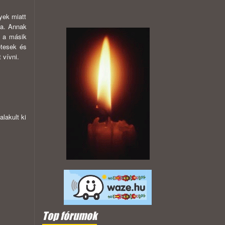
yek miatt
zza. Annak
, a másik
etesek és
 vívni.
lakult ki
Top fórumok