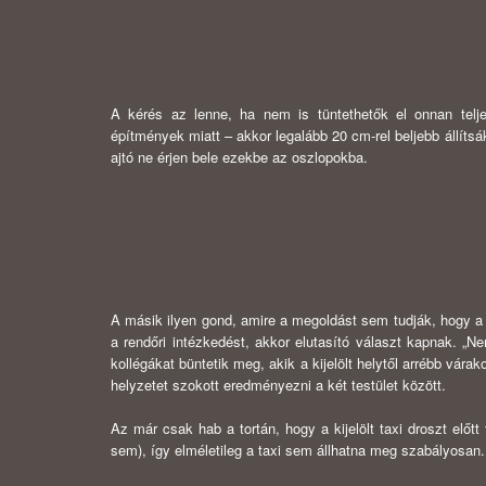
A kérés az lenne, ha nem is tüntethetők el onnan telje
építmények miatt – akkor legalább 20 cm-rel beljebb állítsá
ajtó ne érjen bele ezekbe az oszlopokba.
A másik ilyen gond, amire a megoldást sem tudják, hogy a ci
a rendőri intézkedést, akkor elutasító választ kapnak. „N
kollégákat büntetik meg, akik a kijelölt helytől arrébb vá
helyzetet szokott eredményezni a két testület között.
Az már csak hab a tortán, hogy a kijelölt taxi droszt előt
sem), így elméletileg a taxi sem állhatna meg szabályosan.