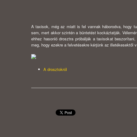
A taxisok, még az miatt is fel vannak háborodva, hogy t
sem, mert akkor szintén a büntetést kockáztatják. Vélemén
ehhez hasonló drosztra próbálják a taxisokat beszorítani
meg, hogy ezekre a felvetésekre kérjünk az illetékesektől v
A drosztokról