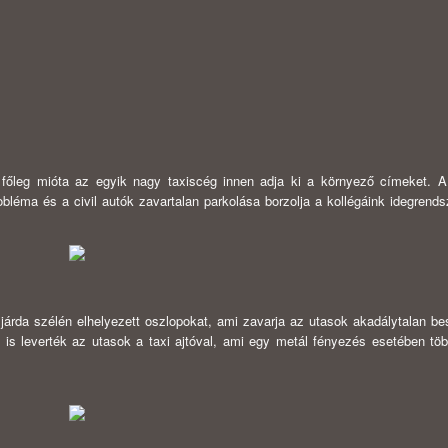
 főleg mióta az egyik nagy taxiscég innen adja ki a környező címeket. A
obléma és a civil autók zavartalan parkolása borzolja a kollégáink idegrends
árda szélén elhelyezett oszlopokat, ami zavarja az utasok akadálytalan bes
 is leverték az utasok a taxi ajtóval, ami egy metál fényezés esetében töb