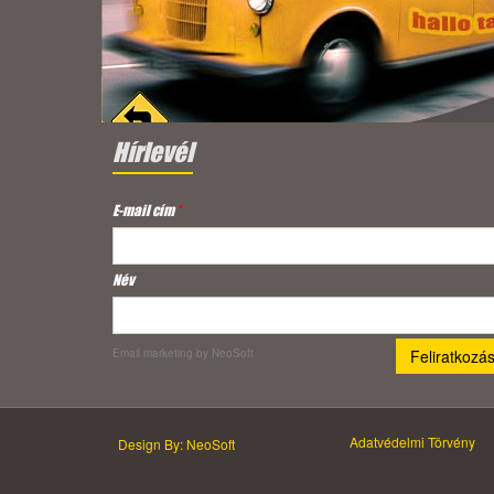
Hírlevél
E-mail cím
*
Név
Email marketing
by NeoSoft
Adatvédelmi Törvény
Design By: NeoSoft