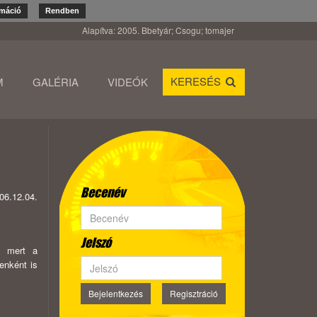
rmáció
Rendben
Alapítva: 2005. Bbetyár; Csogu; tomajer
KERESÉS
M
GALÉRIA
VIDEÓK
Becenév
06.12.04.
Jelszó
, mert a
yenként is
Bejelentkezés
Regisztráció