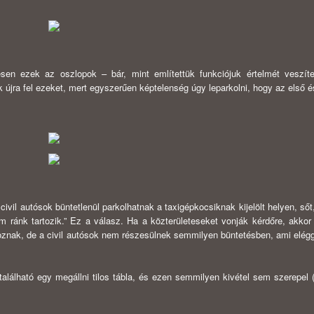
sen ezek az oszlopok – bár, mint említettük funkciójuk értelmét veszít
k újra fel ezeket, mert egyszerűen képtelenség úgy leparkolni, hogy az első é
vil autósok büntetlenül parkolhatnak a taxigépkocsiknak kijelölt helyen, sőt,
em ránk tartozik.” Ez a válasz. Ha a közterületeseket vonják kérdőre, akkor
rakoznak, de a civil autósok nem részesülnek semmilyen büntetésben, ami elégg
t található egy megállni tilos tábla, és ezen semmilyen kivétel sem szerepel 