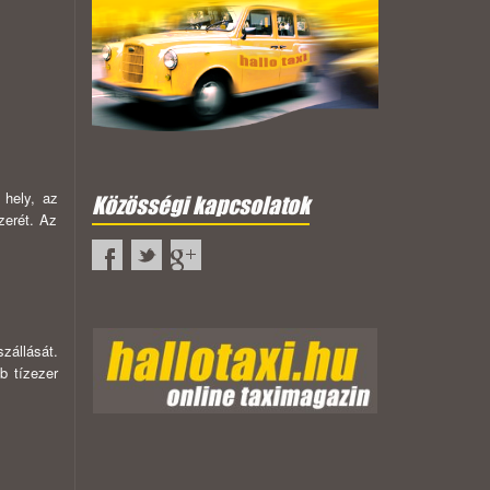
 hely, az
Közösségi kapcsolatok
zerét. Az
zállását.
b tízezer