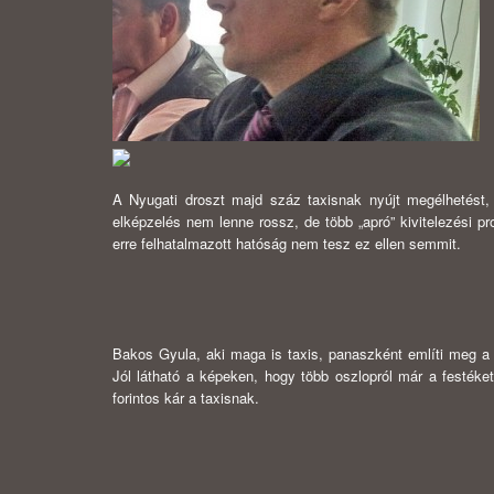
A Nyugati droszt majd száz taxisnak nyújt megélhetést,
elképzelés nem lenne rossz, de több „apró” kivitelezési pr
erre felhatalmazott hatóság nem tesz ez ellen semmit.
Bakos Gyula, aki maga is taxis, panaszként említi meg a j
Jól látható a képeken, hogy több oszlopról már a festéket
forintos kár a taxisnak.