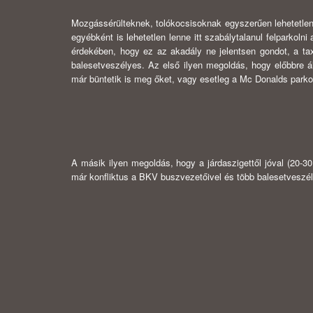
Mozgássérülteknek, tolókocsisoknak egyszerűen lehetetlen
egyébként is lehetetlen lenne itt szabálytalanul felparkolni
érdekében, hogy ez az akadály ne jelentsen gondot, a ta
balesetveszélyes. Az első ilyen megoldás, hogy előbbre 
már büntetik is meg őket, vagy esetleg a Mc Donalds parko
A másik ilyen megoldás, hogy a járdaszigettől jóval (20-30
már konfliktus a BKV buszvezetőivel és több balesetveszély