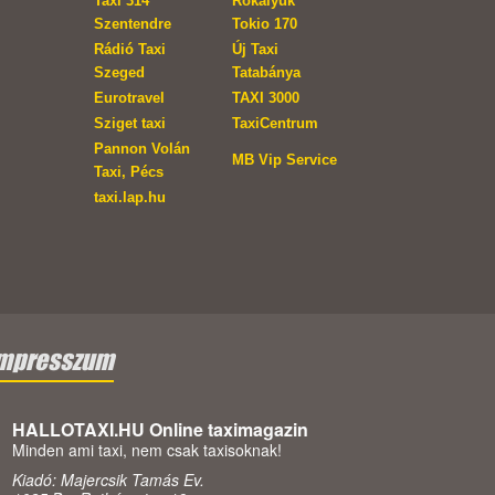
Taxi 314
Rókalyuk
Szentendre
Tokio 170
Rádió Taxi
Új Taxi
Szeged
Tatabánya
Eurotravel
TAXI 3000
Sziget taxi
TaxiCentrum
Pannon Volán
MB Vip Service
Taxi, Pécs
taxi.lap.hu
mpresszum
HALLOTAXI.HU Online taximagazin
Minden ami taxi, nem csak taxisoknak!
Kiadó: Majercsik Tamás Ev.