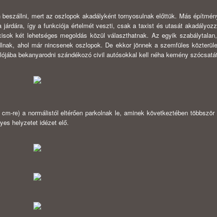
 beszállni, mert az oszlopok akadályként tornyosulnak előttük. Más építmén
 a járdára, így a funkciója értelmét veszti, csak a taxist és utasát akadályo
xisok két lehetséges megoldás közül választhatnak. Az egyik szabálytalan
állnak, ahol már nincsenek oszlopok. De ekkor jönnek a szemfüles közterül
lójába bekanyarodni szándékozó civil autósokkal kell néha kemény szócsatát
 cm-re) a normálistól eltérően parkolnak le, aminek következtében többször a
es helyzetet idézet elő.