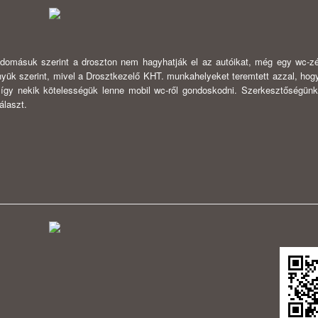
udomásuk szerint a droszton nem hagyhatják el az autóikat, még egy wc-zé
yük szerint, mivel a Drosztkezelő KHT. munkahelyeket teremtett azzal, hogy
, így nekik kötelességük lenne mobil wc-ről gondoskodni. Szerkesztőségünk
álaszt.