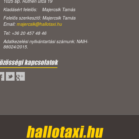
1025 Bp. Ruthén utca 19
Kiadásért felelős: Majercsik Tamás
Felelős szerkesztő: Majercsik Tamás
Email:
majercsik@hallotaxi.hu
Tel: +36 20 457 48 46
Adatkezelési nyilvántartási számunk: NAIH-
88024/2015.
özösségi kapcsolatok