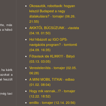
Okosautók, robottaxik: hogyan
készül Budapest a nagy
átalakulásra? - tomajer (06.26.
21:55)
ette, más
AKIKTŐL BÚCSÚZUNK - +taxista
s a hátsó
(04.18. 01:50)
Hol hibázott az IGO GPS-
navigációs program? - tomtom6
(04.09. 16:35)
Főtaxisok ide KLIKK!!!! - Bátyó
(03.13. 03:05)
Verestelenítés - tomajer (02.05.
 ha kérik
06:28)
 azokat a
A MINI MOBIL TITKAI - edbso
é feszült
(01.02. 08:04)
Hogy mik vannak...!? - tomajer
(még taxi
(12.22. 18:52)
emillio - tomajer (12.14. 20:56)