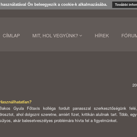
k használatával Ön beleegyezik a cookie-k alkalmazásába.
További info
CÍMLAP
MIT, HOL VEGYÜNK?
HÍREK
FÓRU
20
Használhatatlan?
Bakos Gyula Főtaxis kolléga fordult panasszal szerkesztőségünk felé
drosztot, ahol dolgozni szeretne, amiért fizet, kritikán alulinak tart. Több, eg
súlyos, akár balesetveszélyes problémára hívta fel a figyelmünket.