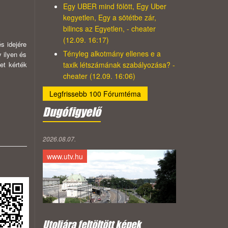
Egy UBER mind fölött, Egy Uber
kegyetlen, Egy a sötétbe zár,
bilincs az Egyetlen, - cheater
(12.09. 16:17)
s idejére
Tényleg alkotmány ellenes e a
 ilyen és
taxik létszámának szabályozása? -
et kérték
cheater (12.09. 16:06)
Legfrissebb 100 Fórumtéma
Dugófigyelő
2026.08.07.
www.utv.hu
Utoljára feltöltött képek