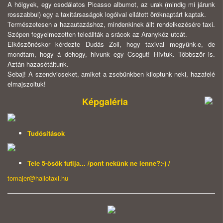
A hölgyek, egy csodálatos Picasso albumot, az urak (mindig mi járunk
rosszabbul) egy a taxitársaságok logóival ellátott öröknaptárt kaptak.
Természetesen a hazautazáshoz, mindenkinek állt rendelkezésére taxi.
Szépen fegyelmezetten teleállták a srácok az Aranykéz utcát.
Elköszönéskor kérdezte Dudás Zoli, hogy taxival megyünk-e, de
mondtam, hogy á dehogy, hívunk egy Csogut! Hívtuk. Többször is.
Aztán hazasétáltunk.
Sebaj! A szendvicseket, amiket a zsebünkben kiloptunk neki, hazafelé
elmajszoltuk!
Képgaléria
Tudósítások
Tele 5-ösök tutija... /pont nekünk ne lenne?:-) /
tomajer@hallotaxi.hu