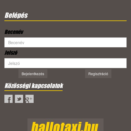
Belépés
Becenév
Jelszó
Bejelentkezés
Regisztráció
Közösségi kapcsolatok