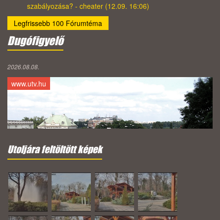
szabályozása? - cheater (12.09. 16:06)
Legfrissebb 100 Fórumtéma
Dugófigyelő
2026.08.08.
www.utv.hu
Utoljára feltöltött képek