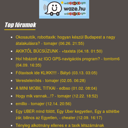
Top fórumok
Okosautók, robottaxik: hogyan készül Budapest a nagy
átalakulásra? - tomajer (06.26. 21:55)
AKIKTŐL BÚCSÚZUNK - +taxista (04.18. 01:50)
Hol hibázott az IGO GPS-navigációs program? - tomtom6
(04.09. 16:35)
Főtaxisok ide KLIKK!!!! - Bátyó (03.13. 03:05)
Verestelenítés - tomajer (02.05. 06:28)
A MINI MOBIL TITKAI - edbso (01.02. 08:04)
Hogy mik vannak...!? - tomajer (12.22. 18:52)
emillio - tomajer (12.14. 20:56)
Egy UBER mind fölött, Egy Uber kegyetlen, Egy a sötétbe
zár, bilincs az Egyetlen, - cheater (12.09. 16:17)
Tényleg alkotmány ellenes e a taxik létszámának