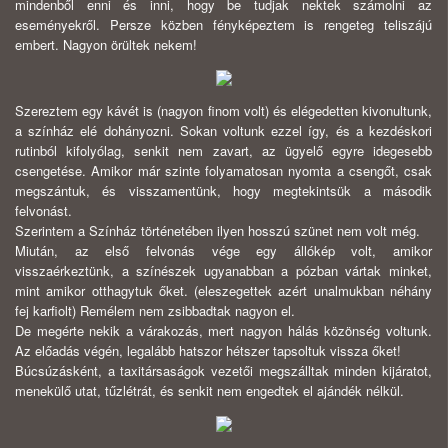
mindenből enni és inni, hogy be tudjak nektek számolni az
eseményekről. Persze közben fényképeztem is rengeteg teliszájú
embert. Nagyon örültek nekem!
Szereztem egy kávét is (nagyon finom volt) és elégedetten kivonultunk,
a színház elé dohányozni. Sokan voltunk ezzel így, és a kezdéskori
rutinból kifolyólag, senkit nem zavart, az ügyelő egyre idegesebb
csengetése. Amikor már szinte folyamatosan nyomta a csengőt, csak
megszántuk, és visszamentünk, hogy megtekintsük a második
felvonást.
Szerintem a Színház történetében ilyen hosszú szünet nem volt még.
Miután, az első felvonás vége egy állókép volt, amikor
visszaérkeztünk, a színészek ugyanabban a pózban vártak minket,
mint amikor otthagytuk őket. (eleszegettek azért unalmukban néhány
fej karfiolt) Remélem nem zsibbadtak nagyon el.
De megérte nekik a várakozás, mert nagyon hálás közönség voltunk.
Az előadás végén, legalább hatszor hétszer tapsoltuk vissza őket!
Búcsúzásként, a taxitársaságok vezetői megszálltak minden kijáratot,
menekülő utat, tűzlétrát, és senkit nem engedtek el ajándék nélkül.