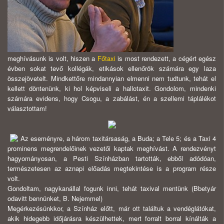
meghívásunk is volt, hiszen a
Főtaxi
is most rendezett, a cégért egész
évben sokat tevő kollégák, etikások ellenőrök számára egy laza
összejövetelt. Mindkettőre mindannyian elmenni nem tudtunk, tehát el
kellett döntenünk, ki hol képviseli a hallotaxit. Gondolom, mindenki
számára evidens, hogy Csogu, a zabálást, én a szellemi táplálékot
választottam!
Az eseményre, a három taxitársaság, a Buda; a Tele 5; és a Taxi 4
prominens megrendelőinek vezetői kaptak meghívást. A rendezvényt
hagyományosan, a Pesti Színházban tartották, ebből adódóan,
természetesen az aznapi előadás megtekintése is a program része
volt.
Gondoltam, nagykanállal fogunk inni, tehát taxival mentünk (Bbetyár
odavitt bennünket, B. Nejemmel)
Megérkezésünkkor, a Színház előtt, már ott találtuk a vendéglátókat,
akik hidegebb időjárásra készülhettek, mert forralt borral kínálták a