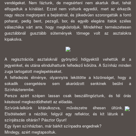
vendégeket. Nem fáztunk, de megsérteni nem akartuk őket, tehát
elfogadtuk a kínálást. Ezzel nem voltunk egyedül, mert az érkezők
nagy része megtorpant a bejáratnál, és jókedvűen szorongatták a forró
poharat, pedig bent, pezsgő, bor, és egyéb elegáns italok széles
választéka várt arra, hogy megkóstoljuk. Mindehhez természetesen
gusztábbnál gusztább sütemények tömege volt az asztalokra
kipakolva.
A regisztrációs asztaloknál gyönyörű hölgyektől vehettük át a
jegyeinket, és utána elindulhattunk felfedező kőrútra. A Színház minden
zuga tartogatott meglepetéseket.
A felfedezés élménye, olyannyira lekötötte a közönséget, hogy a
sokadik csengetésre sem akaródzott senkinek beülni a
Színházterembe.
Persze azért szépen lassan csak beszállingóztunk, és fél órás
késéssel megkezdődhetett az előadás.
Szívünk-lelkünk kitárulkozva, művészetre éhesen ültünk.
Elsötétedett a nézőtér, felgyúl egy reflektor, és kit látunk a
színjátszás oltárán? Pásztor Gyuri!
Egy ilyen színházban, már bárkit színpadra engednek?
Mindegy, azért megtapsoltuk.