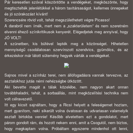
Pár keresetlen szóval köszöntötte a vendégeket, megköszönte, hogy
megtisztelték jelenlétükkel a három taxitársaságot, kellemes ünnepeket
és jó szórakozást kívánt!
Szerencsére rövid volt, tehát megszülethetett végre Picasso!
A darabról nem írnék, mert nem a „szakterületem” és nem szeretném
elvenni éhező színikritikusok kenyerét. Elégedjetek meg annyival, hogy
JÓ VOLT!
A szünetben, kis büfével lepték meg a közönséget. Hihetetlen
mennyiségű csodálatosan szervírozott szendvics, gyümölcs, és az
érkezéskor már látott sütemény hegyek várták a vendégeket.
Sajnos mivel a színház terei, nem állófogadásra vannak tervezve, az
asztalokhoz jutás némi nehézségbe ütközött.
Aki bevette magát a tálak közelébe, nem nagyon akart onnan
továbbhaladni, tehát, a sorbaállás, mint megközelítési technika nem
volt célravezető.
Itt egy kicsit sajnáltam, hogy a Ricsi helyett a feleségemet hoztam,
mert gyanítom, neki sikerült volna óvatosan és udvariasan valamelyik
asztalt birtokba vennie! Később elvetettem ezt a gondolatot, mert
párom gondolt rám, és hozott nekem enni, amit a Csogutól, nem biztos,
hogy megkaptam volna. Próbáltam egyszerre mindenhol ott lenni,