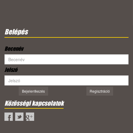
Belépés
Becenév
Jelszó
Bejelentkezés
Regisztráció
Közösségi kapcsolatok