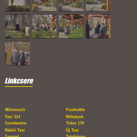
Linkcsere
4Dimenzió
Fixshuttle
Taxi 314
Rókalyuk
Szentendre
Tokio 170
Rádió Taxi
Új Taxi
Szeged
Tatabánya