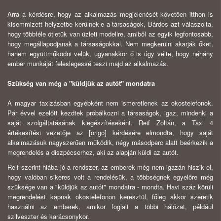
Arra a kérdésre, hogy az alkalmazás megjelenését követően itthon is
kisemmizett helyzetbe kerülnek-e a társaságok, Bárdos azt válaszolta,
hogy többféle ötletük van üzleti modellre, amiből az egyik legfontosabb,
hogy megállapodjanak a társaságokkal. Nem megkerülni akarják őket,
hanem együttműködni velük, ugyanakkor ő is úgy vélte, hogy néhány
ember munkáját feleslegessé teszi majd az alkalmazás.
Szükség van még a "küldjük az autót" mondatra
A magyar taxizásban egyébként nem ismeretlenek az okostelefonok.
Pár évvel ezelőtt kezdtek próbálkozni a társaságok, igaz, mindenki a
saját szolgáltatásának kiegészítéseként. Reif Zoltán, a Taxi 4
értékesítési vezetője az [origo] kérdésére elmondta, hogy saját
alkalmazásuk nagyszerűen működik, négy másodperc alatt beérkezik a
megrendelés a diszpécserhez, aki az alapján küldi az autót.
Reif szerint hiába jó a rendszer, az emberek még nem igazán hiszik el,
hogy valóban sikeres volt a rendelésük, a többségnek egyelőre még
szüksége van a "küldjük az autót" mondatra - mondta. Havi száz körüli
megrendelést kapnak okostelefonon keresztül, főleg akkor szeretik
használni az emberek, amikor foglalt a többi hálózat, például
szilveszter és karácsonykor.