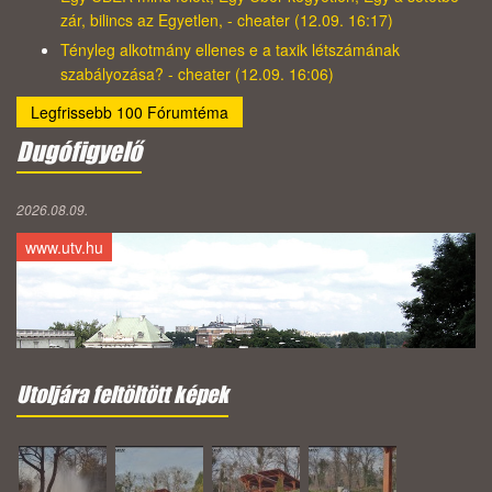
zár, bilincs az Egyetlen, - cheater (12.09. 16:17)
Tényleg alkotmány ellenes e a taxik létszámának
szabályozása? - cheater (12.09. 16:06)
Legfrissebb 100 Fórumtéma
Dugófigyelő
2026.08.09.
www.utv.hu
Utoljára feltöltött képek