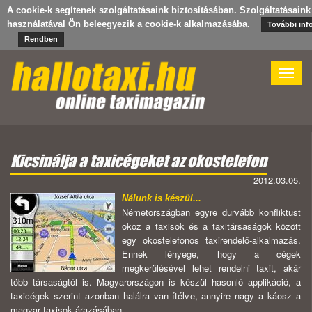
A cookie-k segítenek szolgáltatásaink biztosításában. Szolgáltatásaink
használatával Ön beleegyezik a cookie-k alkalmazásába.
További inf
Rendben
Toggle
naviga
Kicsinálja a taxicégeket az okostelefon
2012.03.05.
Nálunk is készül...
Németországban egyre durvább konfliktust
okoz a taxisok és a taxitársaságok között
egy okostelefonos taxirendelő-alkalmazás.
Ennek lényege, hogy a cégek
megkerülésével lehet rendelni taxit, akár
több társaságtól is. Magyarországon is készül hasonló applikáció, a
taxicégek szerint azonban halálra van ítélve, annyire nagy a káosz a
magyar taxisok árazásában.