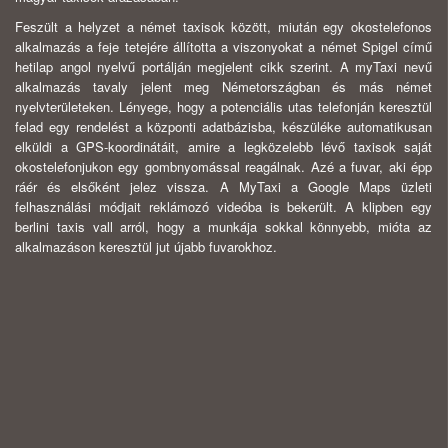
Feszült a helyzet a német taxisok között, miután egy okostelefonos
alkalmazás a feje tetejére állította a viszonyokat a német Spigel című
hetilap angol nyelvű portálján megjelent cikk szerint. A myTaxi nevű
alkalmazás tavaly jelent meg Németországban és más német
nyelvterületeken. Lényege, hogy a potenciális utas telefonján keresztül
felad egy rendelést a központi adatbázisba, készüléke automatikusan
elküldi a GPS-koordinátáit, amire a legközelebb lévő taxisok saját
okostelefonjukon egy gombnyomással reagálnak. Azé a fuvar, aki épp
ráér és elsőként jelez vissza. A MyTaxi a Google Maps üzleti
felhasználási módjait reklámozó videóba is bekerült. A klipben egy
berlini taxis vall arról, hogy a munkája sokkal könnyebb, mióta az
alkalmazáson keresztül jut újabb fuvarokhoz.