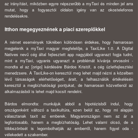
az irányítást, miközben egyre népszerűbb a myTaxi és minden jel arra
mutat, hogy a fogyasztói oldalon igény van az okostelefonos
rendelésekre.
Itthon megegyeznének a piaci szereplőkkel
A német események tükrében különösen érdekes, hogy hamarosan
megjelenik a myTaxi magyar megfelelője, a TaxiLike 1.0. A Digital
Natives nevű cég által fejlesztett app nagyjából ugyanazt fogja tudni,
mint a myTaxi, ugyanis ugyanazt a problémát kívánja orvosolni -
mondta el az [origo] kérdésére Bárdos Kristóf, a cég üzletfejlesztési
menedzsere. A TaxiLike-on keresztül meg lehet majd nézni a közelben
lévő társaságok elérhetőségeit, árait, a felhasználók értékelésén
keresztül a megbízhatósági pontjukat, de hamarosan közvetlenül az
alkalmazásból is lehet majd kocsit rendelni.
Bárdos elmondta: munkájuk abból a hipotézisből indul, hogy
országonként változó a taxikultúra, ezen belül az, hogy mi alapján
választanak taxit az emberek. Magyarországon nem az ár a
legfontosabb, hanem a megbízhatóság. Lehet valami olcsó, de a
többszörösét is legombolhatják az emberről, hanem figyel oda -
vélekedett a szakember.