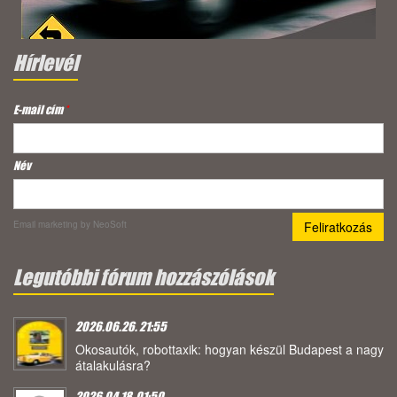
Hírlevél
E-mail cím
*
Név
Email marketing
by NeoSoft
Legutóbbi fórum hozzászólások
2026.06.26. 21:55
Okosautók, robottaxik: hogyan készül Budapest a nagy
átalakulásra?
2026.04.18. 01:50