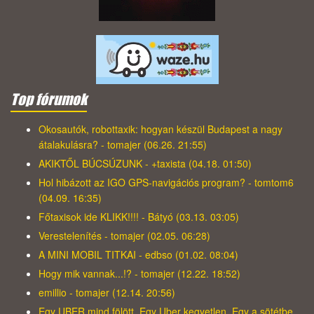
Top fórumok
Okosautók, robottaxik: hogyan készül Budapest a nagy
átalakulásra? - tomajer (06.26. 21:55)
AKIKTŐL BÚCSÚZUNK - +taxista (04.18. 01:50)
Hol hibázott az IGO GPS-navigációs program? - tomtom6
(04.09. 16:35)
Főtaxisok ide KLIKK!!!! - Bátyó (03.13. 03:05)
Verestelenítés - tomajer (02.05. 06:28)
A MINI MOBIL TITKAI - edbso (01.02. 08:04)
Hogy mik vannak...!? - tomajer (12.22. 18:52)
emillio - tomajer (12.14. 20:56)
Egy UBER mind fölött, Egy Uber kegyetlen, Egy a sötétbe