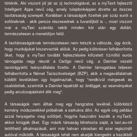
történik. Aki viszont jól jár az új technológiával, az a myTaxit fejlesztő
Intelligent Apps nevű cég, amely tulajdonképpen átvette az összes
taxitársaság szerepét. Korábban a társaságok fizettek pár száz eurót a
sofőreiknek - akik persze részesednek a fuvardíjból is -, most viszont
már a myTaxi számláz nekik minden kör után egy dollárt,
természetesen a menetdíjon felül.
A taxitársaságoknak természetesen nem tetszik a változás, úgy érzik,
hogy munkájukat kiszervezték alóluk. Az pedig különösen felháborította
őket, hogy a myTaxi további fejlesztésére kifizetett tízmillió eurós
támogatás nagy részét a Car2go nevű cég, a Daimler vezető
taxiórágyártó leányvállalata fizette. A Daimler támogatása teljesen
felháborította a Német Taxiszövetséget (BZP), akik a megavállalatnak
küldött levelükben úgy fogalmaztak, hogy "rendkívül mérgesek és
csalódottak, szerintük a Daimler lepaktált az ördöggel, az eseményeket
pedig arculcsapásként élik meg".
A társaságok nem álltak meg egy hangzatos levélnél, különböző
kemény módszerekkel próbálnak a sarkukra állni. Az egyik cég például
azzal fenyegette meg sofőrjeit, hogyha használni kezdik a myTaxit,
akkor kirúgják őket. Egy másik társaság létrehozta saját, a taxi.eu-ról
letölthető alkalmazását, ami már hatvan városban 40 ezer regisztrált
autóval működik. A társaságok tehát nem akarják kiengedni a kezükből