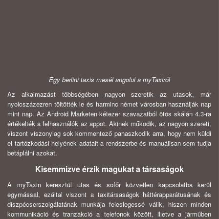
Egy berlini taxis mesél angolul a myTaxiról
Az alkalmazást többségében nagyon szeretik az utasok, már
nyolcszázezren töltötték le és harminc német városban használják nap
mint nap. Az Android Marketen kétezer szavazatból ötös skálán 4.3-ra
értékelték a felhasználók az appot. Akinek működik, az nagyon szereti,
viszont viszonylag sok kommentező panaszkodik arra, hogy nem küldi
el tartózkodási helyének adatait a rendszerbe és manuálisan sem tudja
betáplálni azokat.
Kisemmizve érzik magukat a társaságok
A myTaxin keresztül utas és sofőr közvetlen kapcsolatba kerül
egymással, ezáltal viszont a taxitársaságok háttérapparátusának és
diszpécserszolgálatának munkája feleslegessé válik, hiszen minden
kommunikáció és tranzakció a telefonok között, illetve a járműben