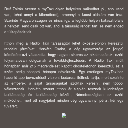
Reif Zoltán szerint a myTaxi olyan helyeken működhet jól, ahol rend
van, tehát annyi a kilométerdíj, amennyi a kocsi oldalára van írva.
Szerinte Magyarországon ez nincs így, a legtöbb helyen katasztrofális
a helyzet; rend csak ott van, ahol a társaság rendet tart, és nem enged
a túlkapásoknak.
Itthon még a Rádió Taxi társaságtól lehet okostelefonon keresztül
rendelni járművet. Horváth Csaba, a cég ügyvezetője az [origo]
kérdésére azt válaszolta, hogy nagyon sikeres az alkalmazásuk, ezért
folyamatosan dolgoznak a továbbfejlesztésén. A Rádió Taxi múlt
hónapban már 215 megrendelést kapott okostelefonon keresztül, ez a
szám pedig hónapról hónapra növekszik. Egy esetleges myTaxihoz
hasonló app bevezetését viszont kudarcra ítéltnek tartja, mert szerinte
az emberek a saját társaságukat szokták keresni, nem többől
választanak. Horváth szerint itthon ár alapján tesznek különbséget
taxitársaság és taxitársaság között, Németországban ez azért
működhet, mert ott nagyjából minden cég ugyanannyi pénzt kér egy
fuvarért.