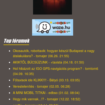
Top fórumok
Okosautók, robottaxik: hogyan készül Budapest a nagy
átalakulásra? - tomajer (06.26. 21:55)
AKIKTŐL BÚCSÚZUNK - +taxista (04.18. 01:50)
Hol hibázott az IGO GPS-navigációs program? - tomtom6
(04.09. 16:35)
Főtaxisok ide KLIKK!!!! - Bátyó (03.13. 03:05)
Verestelenítés - tomajer (02.05. 06:28)
A MINI MOBIL TITKAI - edbso (01.02. 08:04)
Hogy mik vannak...!? - tomajer (12.22. 18:52)