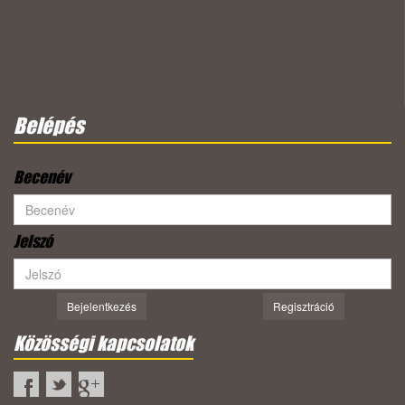
Belépés
Becenév
Jelszó
Bejelentkezés
Regisztráció
Közösségi kapcsolatok