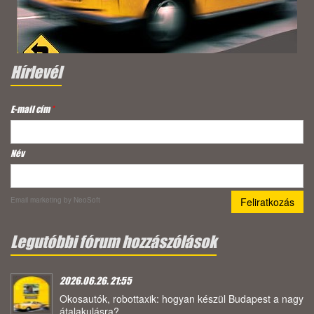
Hírlevél
E-mail cím
*
Név
Email marketing
by NeoSoft
Legutóbbi fórum hozzászólások
2026.06.26. 21:55
Okosautók, robottaxik: hogyan készül Budapest a nagy
átalakulásra?