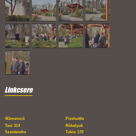
Linkcsere
4Dimenzió
Fixshuttle
Taxi 314
Rókalyuk
Szentendre
Tokio 170