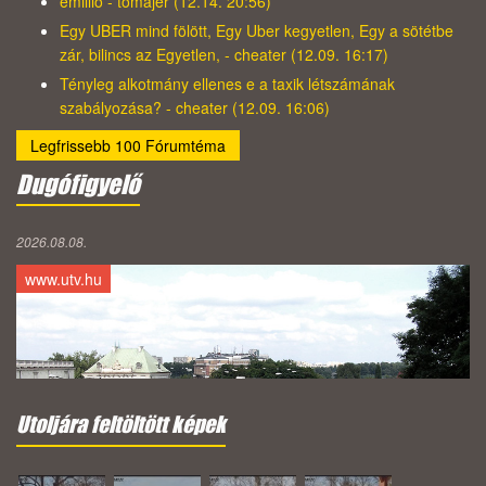
emillio - tomajer (12.14. 20:56)
Egy UBER mind fölött, Egy Uber kegyetlen, Egy a sötétbe
zár, bilincs az Egyetlen, - cheater (12.09. 16:17)
Tényleg alkotmány ellenes e a taxik létszámának
szabályozása? - cheater (12.09. 16:06)
Legfrissebb 100 Fórumtéma
Dugófigyelő
2026.08.08.
www.utv.hu
Utoljára feltöltött képek