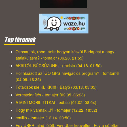
Top fórumok
Okosautók, robottaxik: hogyan készül Budapest a nagy
átalakulásra? - tomajer (06.26. 21:55)
AKIKTŐL BÚCSÚZUNK - +taxista (04.18. 01:50)
Hol hibázott az IGO GPS-navigációs program? - tomtom6
(04.09. 16:35)
Főtaxisok ide KLIKK!!!! - Bátyó (03.13. 03:05)
Verestelenítés - tomajer (02.05. 06:28)
A MINI MOBIL TITKAI - edbso (01.02. 08:04)
Hogy mik vannak...!? - tomajer (12.22. 18:52)
emillio - tomajer (12.14. 20:56)
Egy UBER mind fölött, Egy Uber kegyetlen, Egy a sötétbe