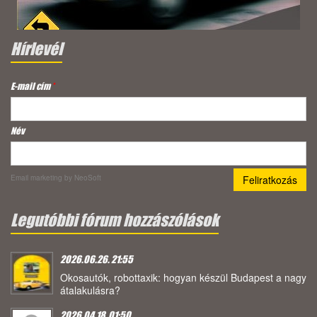
Hírlevél
E-mail cím
*
Név
Email marketing
by NeoSoft
Legutóbbi fórum hozzászólások
2026.06.26. 21:55
Okosautók, robottaxik: hogyan készül Budapest a nagy
átalakulásra?
2026.04.18. 01:50