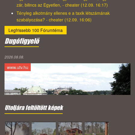
zár, bilincs az Egyetlen, - cheater (12.09. 16:17)
Tényleg alkotmány ellenes e a taxik létszámának
szabályozása? - cheater (12.09. 16:06)
Legfrissebb 100 Fórumtéma
Dugófigyelő
2026.08.08.
www.utv.hu
Utoljára feltöltött képek