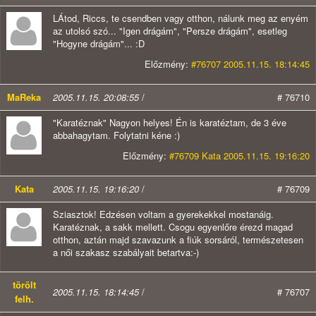
LÁtod, Riccs, te csendben vagy otthon, nálunk meg az enyém
az utolsó szó... "Igen drágám", "Persze drágám", esetleg
"Hogyne drágám"... :D
Előzmény:
#76707 2005.11.15. 18:14:45
MaReka
2005.11.15. 20:08:55
/
# 76710
"Karatéznak" Nagyon helyes! Én is karatéztam, de 3 éve
abbahagytam. Folytatni kéne :)
Előzmény:
#76709 Kata 2005.11.15. 19:16:20
Kata
2005.11.15. 19:16:20
/
# 76709
Sziasztok! Edzésen voltam a gyerekekkel mostanáig.
Karatéznak, a sakk mellett. Csogu egyenlőre érezd magad
otthon, aztán majd szavazunk a fiúk sorsáról, természetesen
a női szakasz szabályait betartva:-)
törölt
2005.11.15. 18:14:45
/
# 76707
felh.