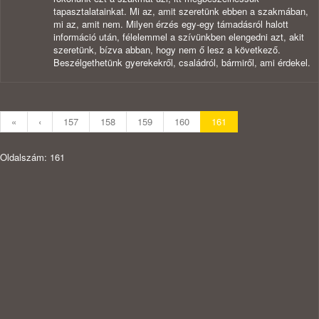
tapasztalatainkat. Mi az, amit szeretünk ebben a szakmában,
mi az, amit nem. Milyen érzés egy-egy támadásról halott
információ után, félelemmel a szívünkben elengedni azt, akit
szeretünk, bízva abban, hogy nem ő lesz a következő.
Beszélgethetünk gyerekekről, családról, bármiről, ami érdekel.
«
‹
157
158
159
160
161
Oldalszám: 161