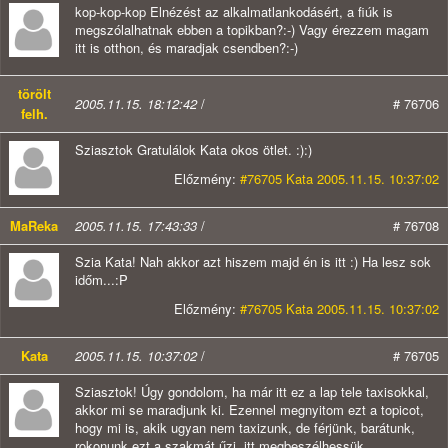
kop-kop-kop Elnézést az alkalmatlankodásért, a fiúk is
megszólalhatnak ebben a topikban?:-) Vagy érezzem magam
itt is otthon, és maradjak csendben?:-)
törölt
2005.11.15. 18:12:42
/
# 76706
felh.
Sziasztok Gratulálok Kata okos ötlet. :):)
Előzmény:
#76705 Kata 2005.11.15. 10:37:02
MaReka
2005.11.15. 17:43:33
/
# 76708
Szia Kata! Nah akkor azt hiszem majd én is itt :) Ha lesz sok
időm...:P
Előzmény:
#76705 Kata 2005.11.15. 10:37:02
Kata
2005.11.15. 10:37:02
/
# 76705
Sziasztok! Úgy gondolom, ha már itt ez a lap tele taxisokkal,
akkor mi se maradjunk ki. Ezennel megnyitom ezt a topicot,
hogy mi is, akik ugyan nem taxizunk, de férjünk, barátunk,
rokonunk ezt a szakmát űzi, itt megbeszélhessük