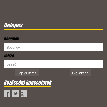
Belépés
Becenév
Jelszó
Bejelentkezés
Regisztráció
Közösségi kapcsolatok