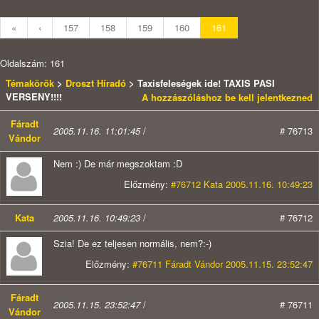
«
‹
157
158
159
160
161
Oldalszám: 161
Témakörök
>
Droszt Híradó
> Taxisfeleségek ide! TAXIS PASI
VERSENY!!!!
A hozzászóláshoz be kell jelentkezned
Fáradt
2005.11.16. 11:01:45
/
# 76713
Vándor
Nem :) De már megszoktam :D
Előzmény:
#76712 Kata 2005.11.16. 10:49:23
Kata
2005.11.16. 10:49:23
/
# 76712
Szia! De ez teljesen normális, nem?:-)
Előzmény:
#76711 Fáradt Vándor 2005.11.15. 23:52:47
Fáradt
2005.11.15. 23:52:47
/
# 76711
Vándor