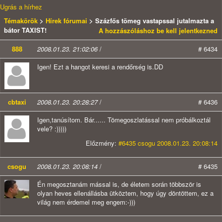
Ugrás a hírhez
Témakörök
>
Hírek fórumai
> Százfős tömeg vastapssal jutalmazta a
bátor TAXIST!
A hozzászóláshoz be kell jelentkezned
888
2008.01.23. 21:02:06
/
# 6434
Igen! Ezt a hangot keresi a rendőrség is.DD
cbtaxi
2008.01.23. 20:28:27
/
# 6436
Igen,tanúsítom. Bár...... Tömegoszlatással nem próbálkoztál
vele? :)))))
Előzmény:
#6435 csogu 2008.01.23. 20:08:14
csogu
2008.01.23. 20:08:14
/
# 6435
Én megosztanám mással is, de életem során többször is
olyan heves ellenállásba ütköztem, hogy úgy döntöttem, ez a
világ nem érdemel meg engem:-)))