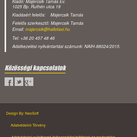
Kiadó: Majercsik Tamás Ev.
1025 Bp. Ruthén utca 19
Kiadásért felelős: Majercsik Tamás
Felelős szerkesztő: Majercsik Tamás
Email:
majercsik@hallotaxi.hu
Tel: +36 20 457 48 46
Adatkezelési nyilvántartási számunk: NAIH-88024/2015.
Közösségi kapcsolatok
Design By: NeoSoft
Adatvédelmi Törvény
Adatvédelmi nyilatkozat, felhasználási feltételek és moderálási