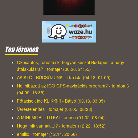
Top fórumok
Okosautók, robottaxik: hogyan készül Budapest a nagy
átalakulásra? - tomajer (06.26. 21:55)
AKIKTŐL BÚCSÚZUNK - +taxista (04.18. 01:50)
Hol hibázott az IGO GPS-navigációs program? - tomtom6
(04.09. 16:35)
Főtaxisok ide KLIKK!!!! - Bátyó (03.13. 03:05)
Verestelenítés - tomajer (02.05. 06:28)
A MINI MOBIL TITKAI - edbso (01.02. 08:04)
Hogy mik vannak...!? - tomajer (12.22. 18:52)
emillio - tomajer (12.14. 20:56)