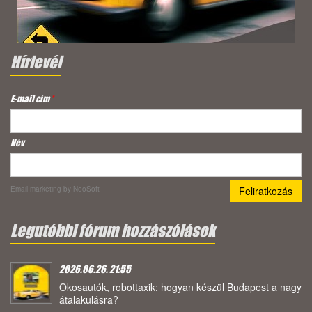
Hírlevél
E-mail cím
*
Név
Email marketing
by NeoSoft
Legutóbbi fórum hozzászólások
2026.06.26. 21:55
Okosautók, robottaxik: hogyan készül Budapest a nagy
átalakulásra?