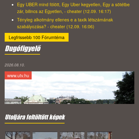
Egy UBER mind fölött, Egy Uber kegyetlen, Egy a sötétbe
zár, bilincs az Egyetlen, - cheater (12.09. 16:17)
Tényleg alkotmány ellenes e a taxik létszámának
szabályozása? - cheater (12.09. 16:06)
Legfrissebb 100 Fórumtéma
Dugófigyelő
2026.08.10.
www.utv.hu
Utoljára feltöltött képek