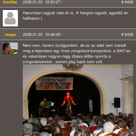
bonifac
2008.01.23. 19:50:27
/
# 6439
Hasonlóan vagyok vele én is. A hangom egyedi, egyedül én
hallhatom:)
csogu
2008.01.23. 19:48:09
/
# 6438
Nem-nem, hanem (szégyenlem, de ez az adat nem maradt
meg a fejemben) egy híres zongorista-komponista- a 2007-es
év valamilyen nagyon-nagy díjasa élőbe nyomta a
zongorakiséretet...semmi play back sem volt.