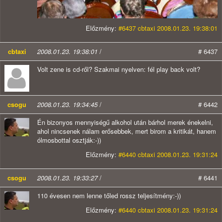
Előzmény:
#6437 cbtaxi 2008.01.23. 19:38:01
cbtaxi
2008.01.23. 19:38:01
/
# 6437
Volt zene is cd-ről? Szakmai nyelven: fél play back volt?
csogu
2008.01.23. 19:34:45
/
# 6442
Én bizonyos mennyiségű alkohol után bárhol merek énekelni,
ahol nincsenek nálam erősebbek, mert birom a kritikát, hanem
ólmosbottal osztják:-))
Előzmény:
#6440 cbtaxi 2008.01.23. 19:31:24
csogu
2008.01.23. 19:33:27
/
# 6441
110 évesen nem lenne tőled rossz teljesítmény:-))
Előzmény:
#6440 cbtaxi 2008.01.23. 19:31:24