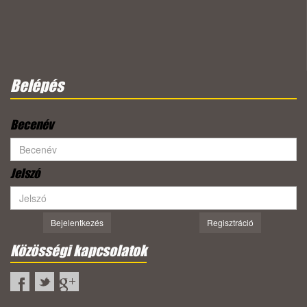
Belépés
Becenév
Jelszó
Bejelentkezés
Regisztráció
Közösségi kapcsolatok