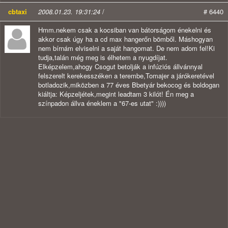
cbtaxi
2008.01.23. 19:31:24
/
# 6440
Hmm.nekem csak a kocsiban van bátorságom énekelni és
akkor csak úgy ha a cd max hangerőn bömből. Máshogyan
nem bírnám elviselni a saját hangomat. De nem adom fel!Ki
tudja,talán még meg is élhetem a nyugdíjat.
Elképzelem,ahogy Csogut betolják a infúziós állvánnyal
felszerelt kerekesszéken a terembe,Tomajer a járókeretével
botladozik,miközben a 77 éves Bbetyár bekocog és boldogan
kiáltja: Képzeljétek,megint leadtam 3 kilót! Én meg a
színpadon állva éneklem a "67-es utat" :))))