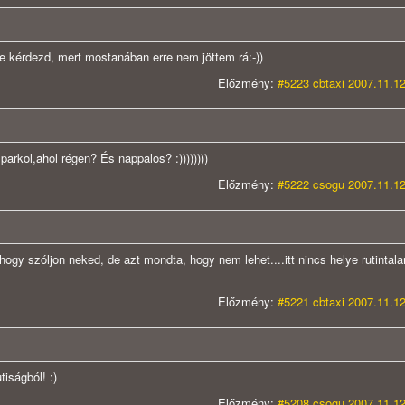
e kérdezd, mert mostanában erre nem jöttem rá:-))
Előzmény:
#5223 cbtaxi 2007.11.12
rkol,ahol régen? És nappalos? :))))))))
Előzmény:
#5222 csogu 2007.11.12
 szóljon neked, de azt mondta, hogy nem lehet....itt nincs helye rutintala
Előzmény:
#5221 cbtaxi 2007.11.12
iságból! :)
Előzmény:
#5208 csogu 2007.11.12