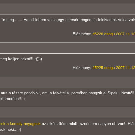
)) Te meg........Ha ott lettem volna,egy ezresért engem is felolvastak volna vol
Előzmény:
#5226 csogu 2007.11.12
g kelljen nézni!!! :)))))
Előzmény:
#5225 csogu 2007.11.12
n arra a részre gondolok, ami a felvétel 6. percében hangzik el Sipeki Józsitól!
elismerően!!:-)
nek a komoly anyagnak
az elkészítése miatt, szerintem nagyon ott van!! Hiá
k neki...:-)