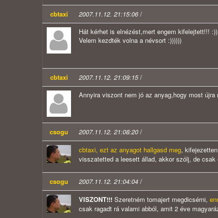
cbtaxi
2007.11.12. 21:15:06
/
Hát kérhet is elnézést,mert engem kifelejtett!!! :
Velem kezdték volna a névsort :))))))
cbtaxi
2007.11.12. 21:09:15
/
Annyira viszont nem jó az anyag,hogy most újra me
csogu
2007.11.12. 21:08:20
/
cbtaxi, ezt az anyagot hallgasd meg
, kifejezette
visszatetted a leesett állad, akkor szólj, de csak 
csogu
2007.11.12. 21:04:04
/
VISZONT!!!
Szeretném tomajert megdicsérni,
en
csak ragadt rá valami abból, amit 2 éve magyarázo