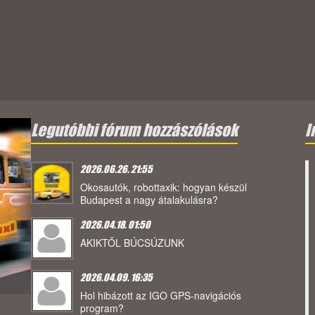
Legutóbbi fórum hozzászólások
I
2026.06.26. 21:55
Okosautók, robottaxik: hogyan készül
Budapest a nagy átalakulásra?
2026.04.18. 01:50
AKIKTŐL BÚCSÚZUNK
2026.04.09. 16:35
Hol hibázott az IGO GPS-navigációs
program?