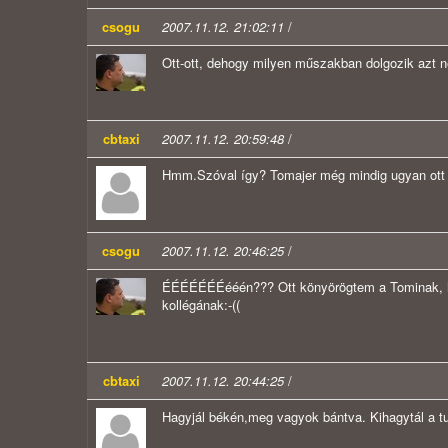
csogu
2007.11.12. 21:02:11
/
Ott-ott, dehogy milyen műszakban dolgozik azt n
cbtaxi
2007.11.12. 20:59:48
/
Hmm.Szóval így? Tomajer még mindig ugyan ott pa
csogu
2007.11.12. 20:46:25
/
ÉÉÉÉÉÉÉééén??? Ott könyörögtem a Tominak, hogy
kollégának:-((
cbtaxi
2007.11.12. 20:44:25
/
Hagyjál békén,meg vagyok bántva. Kihagytál a tut