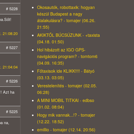
Okosautók, robottaxik: hogyan
# 5228
készül Budapest a nagy
na.Sőt!
átalakulásra? - tomajer (06.26.
21:55)
. 21:08:20
AKIKTŐL BÚCSÚZUNK - +taxista
(04.18. 01:50)
# 5227
Hol hibázott az IGO GPS-
navigációs program? - tomtom6
(04.09. 16:35)
. 21:04:04
Főtaxisok ide KLIKK!!!! - Bátyó
(03.13. 03:05)
# 5226
Verestelenítés - tomajer (02.05.
06:28)
!! Azt ha
A MINI MOBIL TITKAI - edbso
(01.02. 08:04)
# 5225
Hogy mik vannak...!? - tomajer
(12.22. 18:52)
ba na,
emillio - tomajer (12.14. 20:56)