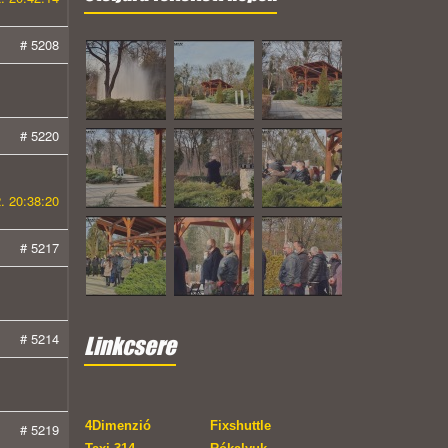
# 5208
# 5220
. 20:38:20
# 5217
# 5214
Linkcsere
4Dimenzió
Fixshuttle
# 5219