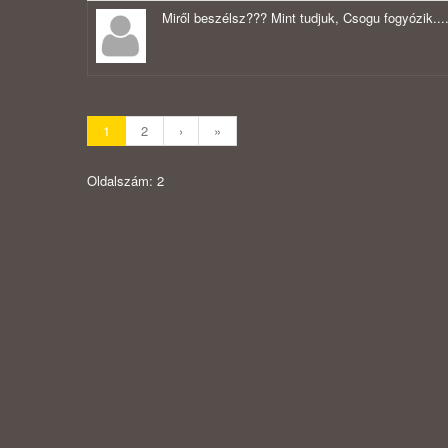
Miről beszélsz??? Mint tudjuk, Csogu fogyózik....
1
2
›
»
Oldalszám: 2