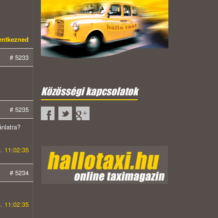
lentkezned
# 5233
Közösségi kapcsolatok
# 5235
ánlatra?
. 11:02:35
# 5234
. 11:02:35