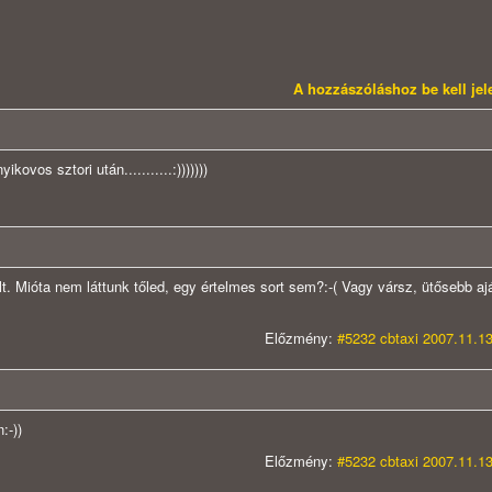
A hozzászóláshoz be kell je
ovos sztori után...........:)))))))
t. Mióta nem láttunk tőled, egy értelmes sort sem?:-( Vagy vársz, ütősebb aj
Előzmény:
#5232 cbtaxi 2007.11.13
:-))
Előzmény:
#5232 cbtaxi 2007.11.13