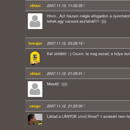
cbtaxi
2007.11.13. 11:02:35
/
Hmm...Azt hiszem mégis elfogadom a nyomtatott 
tettek,egy vacsora asztalnál!!!! :))))
tomajer
2007.11.12. 23:29:15
/
Két ütődött! :-) Csumi, te meg eszed, a hülye dum
cbtaxi
2007.11.12. 21:25:01
/
Mesélj! :)))))
csogu
2007.11.12. 21:23:00
/
Láttad a LÁNYOK című filmet? 1 ezresért nem fel