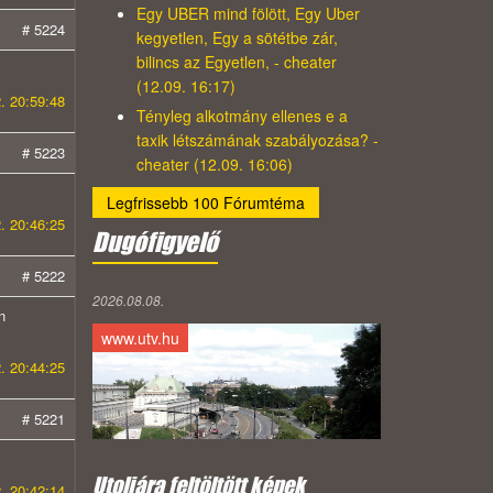
Egy UBER mind fölött, Egy Uber
# 5224
kegyetlen, Egy a sötétbe zár,
bilincs az Egyetlen, - cheater
(12.09. 16:17)
. 20:59:48
Tényleg alkotmány ellenes e a
taxik létszámának szabályozása? -
# 5223
cheater (12.09. 16:06)
Legfrissebb 100 Fórumtéma
. 20:46:25
Dugófigyelő
# 5222
2026.08.08.
n
www.utv.hu
. 20:44:25
# 5221
Utoljára feltöltött képek
. 20:42:14