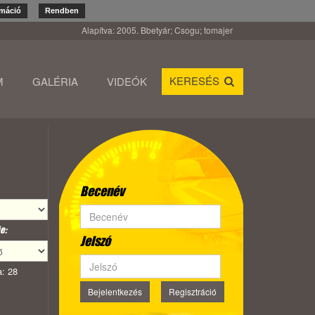
rmáció
Rendben
Alapítva: 2005. Bbetyár; Csogu; tomajer
KERESÉS
M
GALÉRIA
VIDEÓK
Becenév
e:
Jelszó
: 28
Bejelentkezés
Regisztráció