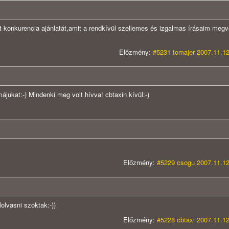
konkurencia ajánlatát,amit a rendkívül szellemes és izgalmas írásaim megv
Előzmény:
#5231 tomajer 2007.11.12
ájukat:-) Mindenki meg volt hívva! cbtaxin kívül:-)
Előzmény:
#5229 csogu 2007.11.12
olvasni szoktak:-))
Előzmény:
#5228 cbtaxi 2007.11.12