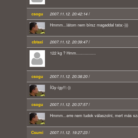
csogu
2007.11.12. 20:42:14
/
Hmmm...látom nem bírsz magaddal tata:-)))
cbtaxi
2007.11.12. 20:39:47
/
122 kg ? Hmm................
csogu
2007.11.12. 20:38:20
/
ÍGy-így!!:-))
csogu
2007.11.12. 20:37:57
/
Hmmm...erre nem tudok válaszolni, mert más sz
Csumi
2007.11.12. 19:27:23
/