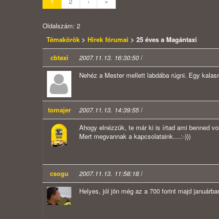
1
2
›
»
Oldalszám: 2
Témakörök
>
Hírek fórumai
> 25 éves a Magántaxi
cbtaxi
2007.11.13. 16:30:50
/
Nehéz a Mester mellett labdába rúgni. Egy kalasnyik
tomajer
2007.11.13. 14:39:55
/
Ahogy elnézzük, te már ki is írtad ami benned vol
Mert megvannak a kapcsolataink....:-)))
csogu
2007.11.13. 11:58:18
/
Helyes, jól jön még az a 700 forint majd januárban