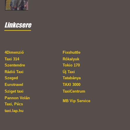
Linkcsere
4Dimenzió
Fixshuttle
Taxi 314
Rókalyuk
Szentendre
Tokio 170
Rádió Taxi
Új Taxi
Szeged
Tatabánya
Eurotravel
TAXI 3000
Sziget taxi
TaxiCentrum
Pannon Volán
MB Vip Service
Taxi, Pécs
taxi.lap.hu