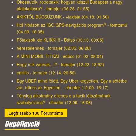
Okosautók, robottaxik: hogyan készül Budapest a nagy
átalakulásra? - tomajer (06.26. 21:55)
AKIKTŐL BÚCSÚZUNK - +taxista (04.18. 01:50)
Hol hibázott az IGO GPS-navigációs program? - tomtom6
(04.09. 16:35)
Főtaxisok ide KLIKK!!!! - Bátyó (03.13. 03:05)
Verestelenítés - tomajer (02.05. 06:28)
A MINI MOBIL TITKAI - edbso (01.02. 08:04)
Hogy mik vannak...!? - tomajer (12.22. 18:52)
emillio - tomajer (12.14. 20:56)
Egy UBER mind fölött, Egy Uber kegyetlen, Egy a sötétbe
zár, bilincs az Egyetlen, - cheater (12.09. 16:17)
Tényleg alkotmány ellenes e a taxik létszámának
szabályozása? - cheater (12.09. 16:06)
Legfrissebb 100 Fórumtéma
Dugófigyelő