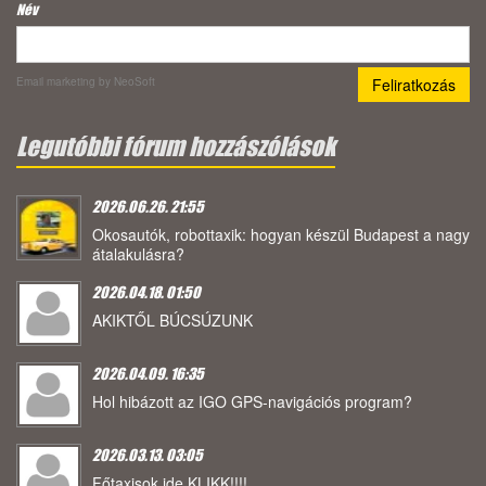
Név
Email marketing
by NeoSoft
Legutóbbi fórum hozzászólások
2026.06.26. 21:55
Okosautók, robottaxik: hogyan készül Budapest a nagy
átalakulásra?
2026.04.18. 01:50
AKIKTŐL BÚCSÚZUNK
2026.04.09. 16:35
Hol hibázott az IGO GPS-navigációs program?
2026.03.13. 03:05
Főtaxisok ide KLIKK!!!!