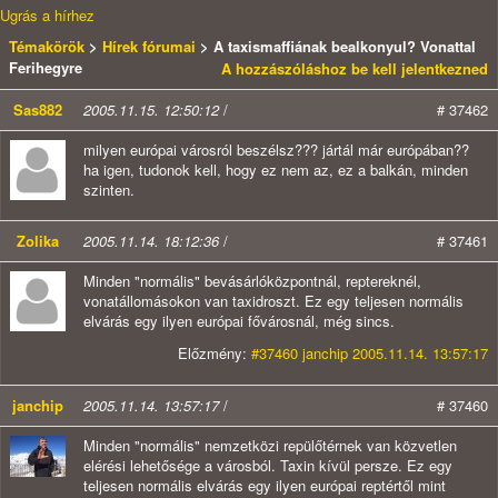
Ugrás a hírhez
Témakörök
>
Hírek fórumai
> A taxismaffiának bealkonyul? Vonattal
Ferihegyre
A hozzászóláshoz be kell jelentkezned
Sas882
2005.11.15. 12:50:12
/
# 37462
milyen európai városról beszélsz??? jártál már európában??
ha igen, tudonok kell, hogy ez nem az, ez a balkán, minden
szinten.
Zolika
2005.11.14. 18:12:36
/
# 37461
Minden "normális" bevásárlóközpontnál, reptereknél,
vonatállomásokon van taxidroszt. Ez egy teljesen normális
elvárás egy ilyen európai fővárosnál, még sincs.
Előzmény:
#37460 janchip 2005.11.14. 13:57:17
janchip
2005.11.14. 13:57:17
/
# 37460
Minden "normális" nemzetközi repülőtérnek van közvetlen
elérési lehetősége a városból. Taxin kívül persze. Ez egy
teljesen normális elvárás egy ilyen európai reptértől mint