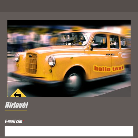
Hírlevél
E-mail cím
*