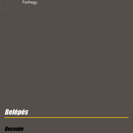
Ferihegy.
Belépés
Becenév