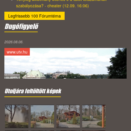
szabályozása? - cheater (12.09. 16:06)
Legfrissebb 100 Fórumtéma
Dugófigyelő
2026.08.06.
www.utv.hu
Utoljára feltöltött képek