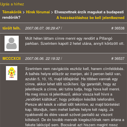
Ugrás a hírhez
Témakörök
>
Hírek fórumai
> Elveszettnek érzik magukat a budapesti
rendőrök?
A hozzászóláshoz be kell jelentkezned
törölt felh.
2007.06.07. 06:29:47
/
# 36538
Múlt héten láttam címre menni egy rendőrt a Pillangó
parkban. Szerintem kapott 2 hetet utána, annyit kőrözött ott.
MCCCXCII
2007.06.06. 22:19:32
/
# 36537
Szerintem nem navigációs eszköz kell, hanem címfeldobás.
A balhés helyre először az menjen, aki 3 percen belül van,
azután 5, 10, 15, majd időajánlat. Ha többen vannak egy
címre, akkor lehet időt szűkíteni. Így garantált, hogy az
jelentkezik a címre, aki tutira tudja, hogy hova kell menni.
Ha meg nincs rá jelentkező, akkor vissza kell hívni a
„rendőrért kiáltókat”, hogy próbáljon később telefonálni.
Persze aki késik a vállalt időt tekintve, az majd büntetést
kap. Mondjuk, nem mehet balhés helyre két napig. Ja
nyakkendő és élére vasalt szövet pantalló az viszont
kötelező. De én tovább mennék kiegészítőnek nem ártana a
fekete lakkcipő sem. Bocsánat azt hiszem megint rossz