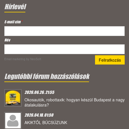
Hírlevél
E-mail cím
*
Név
Email marketing
by NeoSoft
Legutóbbi fórum hozzászólások
2026.06.26. 21:55
Okosautók, robottaxik: hogyan készül Budapest a nagy
átalakulásra?
2026.04.18. 01:50
AKIKTŐL BÚCSÚZUNK