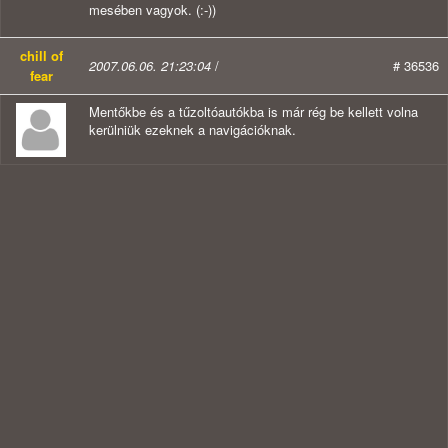
mesében vagyok. (:-))
chill of
2007.06.06. 21:23:04
/
# 36536
fear
Mentőkbe és a tűzoltóautókba is már rég be kellett volna
kerülniük ezeknek a navigációknak.