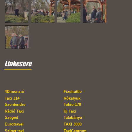
Linkcsere
4Dimenzió
Fixshuttle
Taxi 314
Rókalyuk
Szentendre
Tokio 170
Rádió Taxi
Új Taxi
Szeged
Tatabánya
Eurotravel
TAXI 3000
Sziget taxi
TaxiCentrum