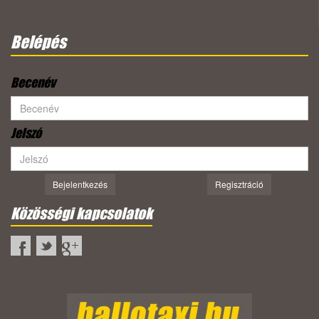
Belépés
Becenév
Jelszó
Bejelentkezés
Regisztráció
Közösségi kapcsolatok