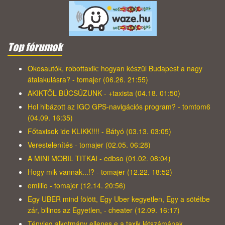
Top fórumok
Okosautók, robottaxik: hogyan készül Budapest a nagy
átalakulásra? - tomajer (06.26. 21:55)
AKIKTŐL BÚCSÚZUNK - +taxista (04.18. 01:50)
Hol hibázott az IGO GPS-navigációs program? - tomtom6
(04.09. 16:35)
Főtaxisok ide KLIKK!!!! - Bátyó (03.13. 03:05)
Verestelenítés - tomajer (02.05. 06:28)
A MINI MOBIL TITKAI - edbso (01.02. 08:04)
Hogy mik vannak...!? - tomajer (12.22. 18:52)
emillio - tomajer (12.14. 20:56)
Egy UBER mind fölött, Egy Uber kegyetlen, Egy a sötétbe
zár, bilincs az Egyetlen, - cheater (12.09. 16:17)
Tényleg alkotmány ellenes e a taxik létszámának