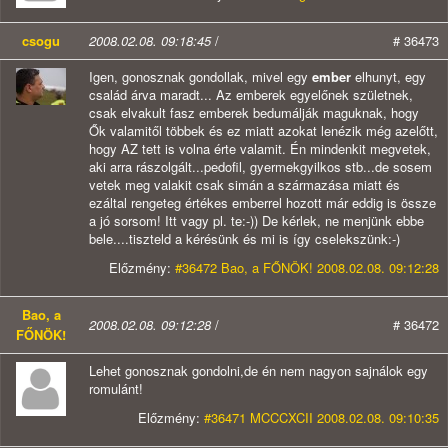
csogu
2008.02.08. 09:18:45
/
# 36473
Igen, gonosznak gondollak, mivel egy
ember
elhunyt, egy
család árva maradt... Az emberek egyelőnek születnek,
csak elvakult fasz emberek bedumálják maguknak, hogy
Ők valamitől többek és ez miatt azokat lenézik még azelőtt,
hogy AZ tett is volna érte valamit. Én mindenkit megvetek,
aki arra rászolgált...pedofil, gyermekgyilkos stb...de sosem
vetek meg valakit csak simán a származása miatt és
ezáltal rengeteg értékes emberrel hozott már eddig is össze
a jó sorsom! Itt vagy pl. te:-)) De kérlek, ne menjünk ebbe
bele....tiszteld a kérésünk és mi is így cselekszünk:-)
Előzmény:
#36472 Bao, a FŐNÖK! 2008.02.08. 09:12:28
Bao, a
2008.02.08. 09:12:28
/
# 36472
FŐNÖK!
Lehet gonosznak gondolni,de én nem nagyon sajnálok egy
romulánt!
Előzmény:
#36471 MCCCXCII 2008.02.08. 09:10:35