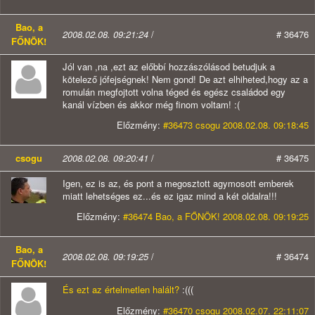
Bao, a
2008.02.08. 09:21:24
/
# 36476
FŐNÖK!
Jól van ,na ,ezt az előbbí hozzászólásod betudjuk a
kötelező jófejségnek! Nem gond! De azt elhiheted,hogy az a
romulán megfojtott volna téged és egész családod egy
kanál vízben és akkor még finom voltam! :(
Előzmény:
#36473 csogu 2008.02.08. 09:18:45
csogu
2008.02.08. 09:20:41
/
# 36475
Igen, ez is az, és pont a megosztott agymosott emberek
miatt lehetséges ez...és ez igaz mind a két oldalra!!!
Előzmény:
#36474 Bao, a FŐNÖK! 2008.02.08. 09:19:25
Bao, a
2008.02.08. 09:19:25
/
# 36474
FŐNÖK!
És ezt az értelmetlen halált?
:(((
Előzmény:
#36470 csogu 2008.02.07. 22:11:07