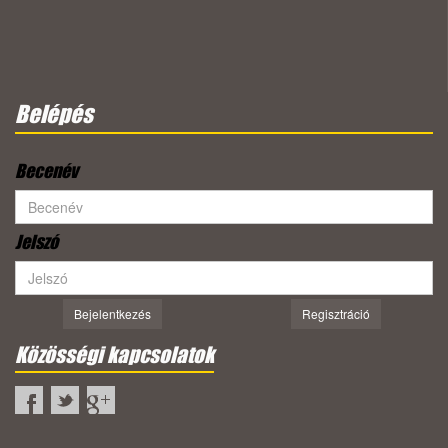
Belépés
Becenév
Jelszó
Bejelentkezés
Regisztráció
Közösségi kapcsolatok