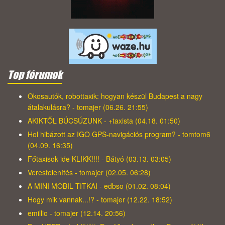
Top fórumok
Okosautók, robottaxik: hogyan készül Budapest a nagy
átalakulásra? - tomajer (06.26. 21:55)
AKIKTŐL BÚCSÚZUNK - +taxista (04.18. 01:50)
Hol hibázott az IGO GPS-navigációs program? - tomtom6
(04.09. 16:35)
Főtaxisok ide KLIKK!!!! - Bátyó (03.13. 03:05)
Verestelenítés - tomajer (02.05. 06:28)
A MINI MOBIL TITKAI - edbso (01.02. 08:04)
Hogy mik vannak...!? - tomajer (12.22. 18:52)
emillio - tomajer (12.14. 20:56)