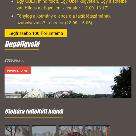
Egy UBER mind fölött, Egy Uber kegyetlen, Egy a sötétbe
zár, bilincs az Egyetlen, - cheater (12.09. 16:17)
Tényleg alkotmány ellenes e a taxik létszámának
szabályozása? - cheater (12.09. 16:06)
Legfrissebb 100 Fórumtéma
Dugófigyelő
2026.08.07.
www.utv.hu
Utoljára feltöltött képek