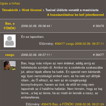
Ugrás a hírhez
Témakörök
>
Hírek fórumai
> Taxival üldözte vonatát a masiniszta
A hozzászóláshoz be kell jelentkezned
Bao, a
2008.02.08. 09:38:44
/
# 36478
FŐNÖK!
Én se tapsoltam.
Előzmény:
#36477 csogu 2008.02.08. 09:37:11
csogu
2008.02.08. 09:37:11
/
# 36477
Bao, hogy más milyen az nem érdekel, addig amíg ez
feltételezés szintjén él. Amikor ez a cselekvés szakaszába
jut, akkor lépek ellene ha tudok. Én speciel nem bántanék
egy ilyen nemzetiségű embert sem, és ha neki ezt állítják
rólam...és Ő elhiszi, az nem az én szegénységi
bizonyítványom, hanem az övé, de ettől én még nem
tapsolnék az ő halálhíre hallatán. Nem hinném, hogy ez baj
lenne...a baj az lenne, ha ez miatt én lennék a rossz, az
emberellenes.
Előzmény:
#36476 Bao, a FŐNÖK! 2008.02.08. 09:21:24