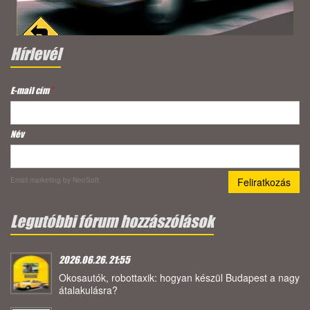
Hírlevél
E-mail cím
*
Név
Email marketing
by NeoSoft
Legutóbbi fórum hozzászólások
2026.06.26. 21:55
Okosautók, robottaxik: hogyan készül Budapest a nagy
átalakulásra?