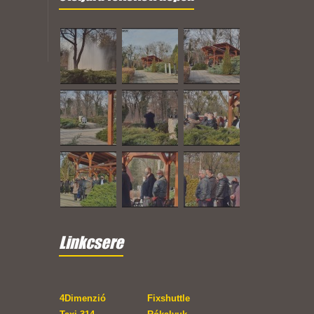
Linkcsere
4Dimenzió
Fixshuttle