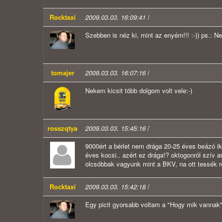
Rocktaxi
2009.03.03. 16:09:41
/
Szebben is néz ki, mint az enyém!!! :-)) ps.: Ne
tomajer
2009.03.03. 16:07:16
/
Nekem kicsit több dolgom volt vele:-)
rosszqtya
2009.03.03. 15:45:16
/
9000ért a bérlet nem drága 20-25 éves beázó ik
éves kocsi.. azért ez drága!? oktogonról szív a
olcsóbbak vagyunk mint a BKV, na ott tessék r
Rocktaxi
2009.03.03. 15:42:18
/
Egy picit gyorsabb voltam a "Hogy mik vannak" 