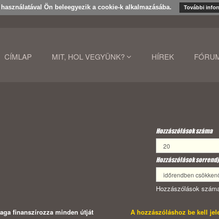
k használatával Ön beleegyezik a cookie-k alkalmazásába.
További info
CÍMLAP
MIT, HOL VEGYÜNK?
HÍREK
FÓRU
Hozzászólások száma
Hozzászólások sorrendj
Hozzászólások száma
maga finanszírozza minden útját
A hozzászóláshoz be kell je