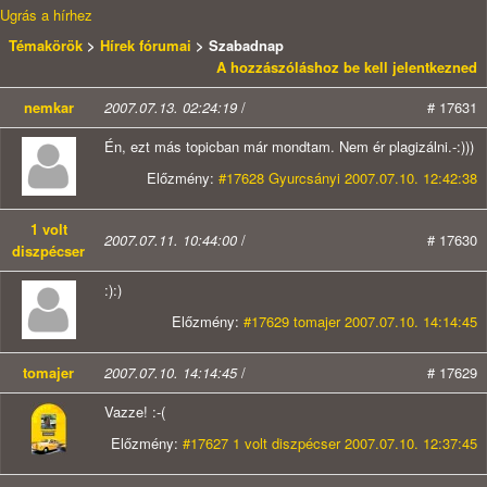
Ugrás a hírhez
Témakörök
>
Hírek fórumai
> Szabadnap
A hozzászóláshoz be kell jelentkezned
nemkar
2007.07.13. 02:24:19
/
# 17631
Én, ezt más topicban már mondtam. Nem ér plagizálni.-:)))
Előzmény:
#17628 Gyurcsányi 2007.07.10. 12:42:38
1 volt
2007.07.11. 10:44:00
/
# 17630
diszpécser
:):)
Előzmény:
#17629 tomajer 2007.07.10. 14:14:45
tomajer
2007.07.10. 14:14:45
/
# 17629
Vazze! :-(
Előzmény:
#17627 1 volt diszpécser 2007.07.10. 12:37:45