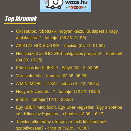
Top fórumok
Okosautók, robottaxik: hogyan készül Budapest a nagy
átalakulásra? - tomajer (06.26. 21:55)
AKIKTŐL BÚCSÚZUNK - +taxista (04.18. 01:50)
Hol hibázott az IGO GPS-navigációs program? - tomtom6
(04.09. 16:35)
Főtaxisok ide KLIKK!!!! - Bátyó (03.13. 03:05)
Verestelenítés - tomajer (02.05. 06:28)
A MINI MOBIL TITKAI - edbso (01.02. 08:04)
Hogy mik vannak...!? - tomajer (12.22. 18:52)
emillio - tomajer (12.14. 20:56)
Egy UBER mind fölött, Egy Uber kegyetlen, Egy a sötétbe
zár, bilincs az Egyetlen, - cheater (12.09. 16:17)
Tényleg alkotmány ellenes e a taxik létszámának
szabályozása? - cheater (12.09. 16:06)