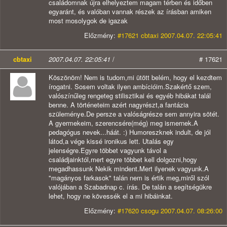
családomnak újra elhelyeztem magam térben és időben
egyaránt, és valóban vannak részek az írásban amiken
most mosolygok de igazak
Előzmény:
#17621 cbtaxi 2007.04.07. 22:05:41
cbtaxi
2007.04.07. 22:05:41
/
# 17621
Köszönöm! Nem is tudom,mi ütött belém, hogy el kezdtem
írogatni. Sosem voltak ilyen ambícióim.Szakértő szem,
valószínűleg rengeteg stilisztikai és egyéb hibákat talál
benne. A történeteim azért nagyrészt,a fantázia
szüleménye.De persze a valóságrésze sem annyira sötét.
A gyermekeim, szerencsére(még) meg ismernek.A
pedagógus nevek...háát. :) Humoreszknek indult, de jól
látod,a vége kissé ironikus lett. Utalás egy
jelenségre.Egyre többet vagyunk távol a
családjainktól,mert egyre többet kell dolgozni,hogy
megadhassunk Nekik mindent.Mert ilyenek vagyunk.A
"magányos farkasok" talán nem is értik meg,miről szól
valójában a Szabadnap c. írás. De talán a segítségükre
lehet, hogy ne kövessék el a mi hibáinkat.
Előzmény:
#17620 csogu 2007.04.07. 08:26:00