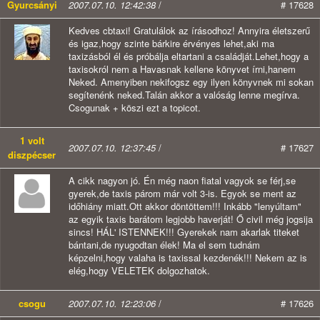
Gyurcsányi
2007.07.10. 12:42:38
/
# 17628
Kedves cbtaxi! Gratulálok az írásodhoz! Annyira életszerű
és igaz,hogy szinte bárkire érvényes lehet,aki ma
taxizásból él és próbálja eltartani a családját.Lehet,hogy a
taxisokról nem a Havasnak kellene könyvet írni,hanem
Neked. Amenyiben nekifogsz egy ilyen könyvnek mi sokan
segítenénk neked.Talán akkor a valóság lenne megírva.
Csogunak + köszi ezt a topicot.
1 volt
2007.07.10. 12:37:45
/
# 17627
diszpécser
A cikk nagyon jó. Én még naon fiatal vagyok se férj,se
gyerek,de taxis párom már volt 3-is. Egyok se ment az
időhiány miatt.Ott akkor döntöttem!!! Inkább "lenyúltam"
az egyik taxis barátom legjobb haverját! Ő civil még jogsija
sincs! HÁL' ISTENNEK!!! Gyerekek nam akarlak titeket
bántani,de nyugodtan élek! Ma el sem tudnám
képzelni,hogy valaha is taxissal kezdenék!!! Nekem az is
elég,hogy VELETEK dolgozhatok.
csogu
2007.07.10. 12:23:06
/
# 17626