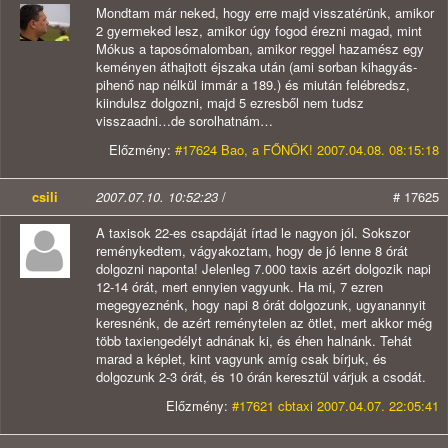
Mondtam már neked, hogy erre majd visszatérünk, amikor
2 gyermeked lesz, amikor úgy fogod érezni magad, mint
Mókus a taposómalomban, amikor reggel hazamész egy
keményen áthajtott éjszaka után (ami sorban kihagyás-
pihenő nap nélkül immár a 189.) és miután felébredsz,
kiindulsz dolgozni, majd 5 ezresből nem tudsz
visszaadni…de sorolhatnám…
Előzmény:
#17624 Bao, a FŐNÖK! 2007.04.08. 08:15:18
csili
2007.07.10. 10:52:23
/
# 17625
A taxisok 22-es csapdáját írtad le nagyon jól. Sokszor
reménykedtem, vágyakoztam, hogy de jó lenne 8 órát
dolgozni naponta! Jelenleg 7.000 taxis azért dolgozik napi
12-14 órát, mert ennyien vagyunk. Ha mi, 7 ezren
megegyeznénk, hogy napi 8 órát dolgozunk, ugyanannyit
keresnénk, de azért reménytelen az ötlet, mert akkor még
több taxiengedélyt adnának ki, és éhen halnánk. Tehát
marad a képlet, kint vagyunk amíg csak bírjuk, és
dolgozunk 2-3 órát, és 10 órán keresztül várjuk a csodát.
Előzmény:
#17621 cbtaxi 2007.04.07. 22:05:41