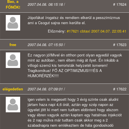
Bao, a
2007.04.08. 08:15:18
/
# 17624
FŐNÖK!
Jópofákat írogatsz és remélem elkerül a pesszimizmus
ami a Csogut sajna nem kerülte el.
Előzmény:
#17621 cbtaxi 2007.04.07. 22:05:41
free
2007.04.08. 07:15:50
/
# 17623
Ez nagyon jó!Mivel én otthon pont olyan egyedül vagyok
mint az autóban , nem éltem még át ilyet. Én inkább a
villogó szemű kis terroristák helyzetét ismerem!
Tragikomikus! FŐ AZ OPTIMIZMUS!!!!ÉS A
HUMORÉRZÉK!!!!
elégedetlen
2007.04.08. 07:09:01
/
# 17622
igen velem is megesett hogy 3 évig szinte csak aludni
jártam haza napi 4,6 órát, aztán egy szép napon az
ügyelet jött ki mert nem tudtam eldönteni hogy alszom
vagy ébren vagyok aztán kaptam egy hatalmas injekciót
és 2 nap múlva már tudtam csak akkor meg a 2
szabadnapra nem emlékeztem de hála gondoskodó