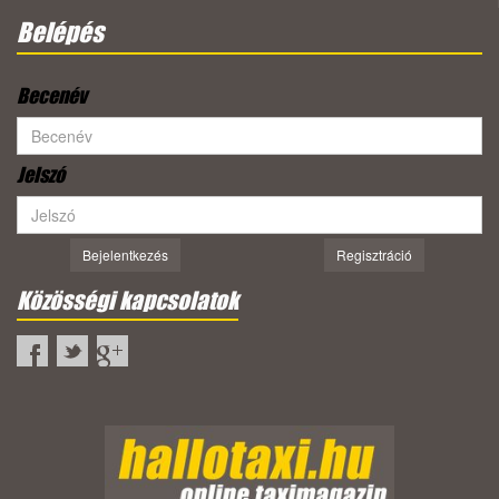
Belépés
Becenév
Jelszó
Bejelentkezés
Regisztráció
Közösségi kapcsolatok