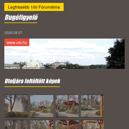
Legfrissebb 100 Fórumtéma
Dugófigyelő
2026.08.07.
www.utv.hu
Utoljára feltöltött képek