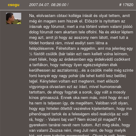
csogu
2007.04.07. 08:26:00
/
# 17620
Na, elolvastam cbtaxi kolléga írását és olyat tettem, amit
még én magam sem hiszek el. Először is nyitottam az
írásnak egy fórumot, mert a ma történt velem valami jóóóó
dolog fórumát nem akartam tele offolni. Na és ekkor léptem
meg azt, amit jó hogy az asszony nem látott, mert tuti a
földet hordaná rám, mivel esélyt sem látna a
felépülésemre. Félretoltam a reggelim, ami ma jelenleg egy
½ füstölt csülök (bár talán ezt nem kellett volna leírnom,
mert félek, hogy az érdekemben egy érdekvédő csökkent
a tarifákon, hogy nehogy ilyen egészségtelen étek
kerülhessen az asztalomra)…és a csülök mellé még szinte
forró kenyér egy nagy pohár (de lehet kettő lesz belőle)
tejjel. Kénytelen voltam ezt megtenni, mert először
vigyorogva olvastam ezt az írást, mivel humorosnak
tartottam, de ahogy fogytak a sorok, úgy vált a mosoly
kínos grimasszá. Ennek oka nem más, mint hogy én ezt
ha nem is teljesen így, de megéltem. Valóban volt olyan,
hogy egy hirtelen ötlettől vezérelve kijelentettem, hogy ma
pihenőnapot tartok és a feleségem első reakciója az volt
rá, hogy: - Valami baj van? Nem érzed jól magad? A
gyerekeim tanárai nevét nem tudom. Azt még okés, hogy
van valami Zsuzsa néni, meg Juli néni, de hogy melyik
kié, azt nem tudnám megmondani,. Olyan is volt, hogy