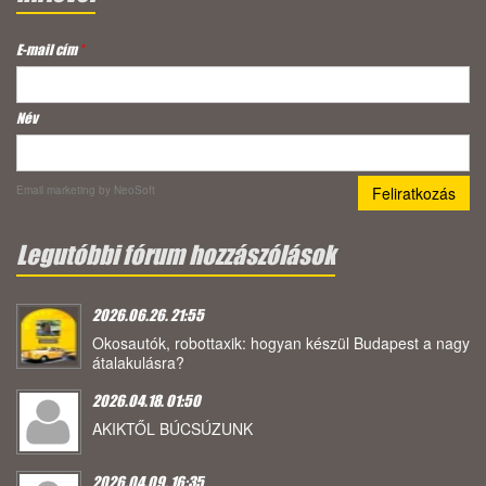
E-mail cím
*
Név
Email marketing
by NeoSoft
Legutóbbi fórum hozzászólások
2026.06.26. 21:55
Okosautók, robottaxik: hogyan készül Budapest a nagy
átalakulásra?
2026.04.18. 01:50
AKIKTŐL BÚCSÚZUNK
2026.04.09. 16:35