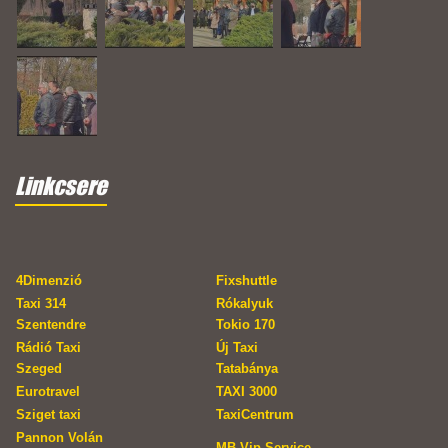
Linkcsere
4Dimenzió
Fixshuttle
Taxi 314
Rókalyuk
Szentendre
Tokio 170
Rádió Taxi
Új Taxi
Szeged
Tatabánya
Eurotravel
TAXI 3000
Sziget taxi
TaxiCentrum
Pannon Volán
MB Vip Service