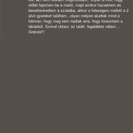
előbb fejeztem be a melót, majd amikor hazaértem és
besettenkedtem a szobába, akkor a feleségem mellett a 2
alvó gyereket találtam…olyan mélyen aludtak mind a
hárman, hogy meg sem riadtak arra, hogy kiosontam a
lakásból. Szóval cbtaxi, ez talált, legalábbis nálam…
Gratula!!!