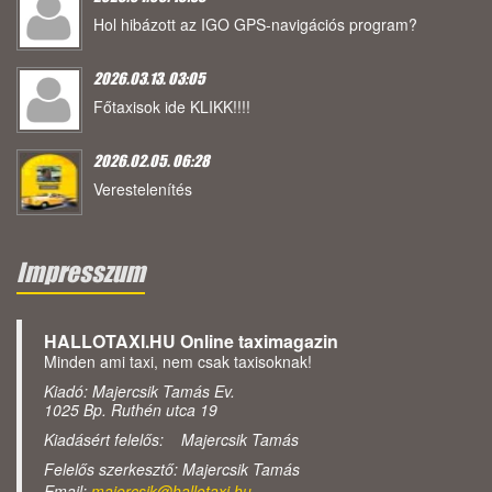
Hol hibázott az IGO GPS-navigációs program?
2026.03.13. 03:05
Főtaxisok ide KLIKK!!!!
2026.02.05. 06:28
Verestelenítés
Impresszum
HALLOTAXI.HU Online taximagazin
Minden ami taxi, nem csak taxisoknak!
Kiadó: Majercsik Tamás Ev.
1025 Bp. Ruthén utca 19
Kiadásért felelős: Majercsik Tamás
Felelős szerkesztő: Majercsik Tamás
Email:
majercsik@hallotaxi.hu