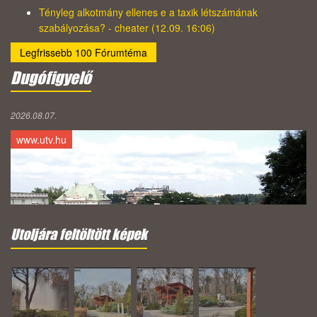
Tényleg alkotmány ellenes e a taxik létszámának
szabályozása? - cheater (12.09. 16:06)
Legfrissebb 100 Fórumtéma
Dugófigyelő
2026.08.07.
www.utv.hu
Utoljára feltöltött képek