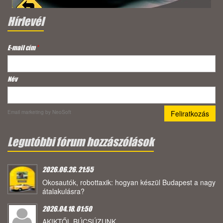
Hírlevél
E-mail cím
*
Név
Email marketing
by NeoSoft
Legutóbbi fórum hozzászólások
2026.06.26. 21:55
Okosautók, robottaxik: hogyan készül Budapest a nagy
átalakulásra?
2026.04.18. 01:50
AKIKTŐL BÚCSÚZUNK