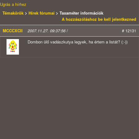
Ugrás a hírhez
Témakörök
>
Hírek fórumai
> Taxaméter információk
A hozzászóláshoz be kell jelentkezned
MCCCXCII
2007.11.27. 09:37:56
/
# 12131
Dombon ülő vadászkutya legyek, ha értem a listát? (:-))