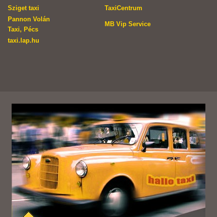
Sziget taxi
TaxiCentrum
Pannon Volán
MB Vip Service
Taxi, Pécs
taxi.lap.hu