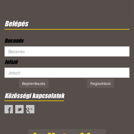
Belépés
Becenév
Jelszó
Bejelentkezés
Regisztráció
Közösségi kapcsolatok