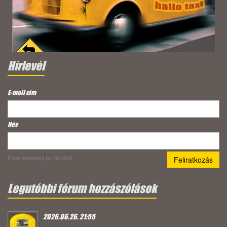
Hírlevél
E-mail cím
*
Név
Email marketing
by NeoSoft
Legutóbbi fórum hozzászólások
2026.06.26. 21:55