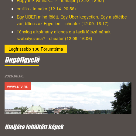
Hogy mik vannak...!? - tomajer (12.22. 18:52)
emillio - tomajer (12.14. 20:56)
Egy UBER mind fölött, Egy Uber kegyetlen, Egy a sötétbe
zár, bilincs az Egyetlen, - cheater (12.09. 16:17)
Tényleg alkotmány ellenes e a taxik létszámának
szabályozása? - cheater (12.09. 16:06)
Legfrissebb 100 Fórumtéma
Dugófigyelő
2026.08.06.
www.utv.hu
Utoljára feltöltött képek