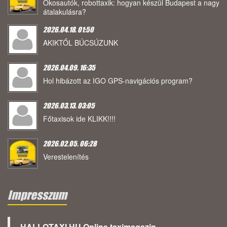
Okosautók, robottaxik: hogyan készül Budapest a nagy
átalakulásra?
2026.04.18. 01:50
AKIKTŐL BÚCSÚZUNK
2026.04.09. 16:35
Hol hibázott az IGO GPS-navigációs program?
2026.03.13. 03:05
Főtaxisok ide KLIKK!!!!
2026.02.05. 06:28
Verestelenítés
Impresszum
HALLOTAXI.HU Online taximagazin