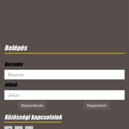
Belépés
Becenév
Jelszó
Bejelentkezés
Regisztráció
Közösségi kapcsolatok