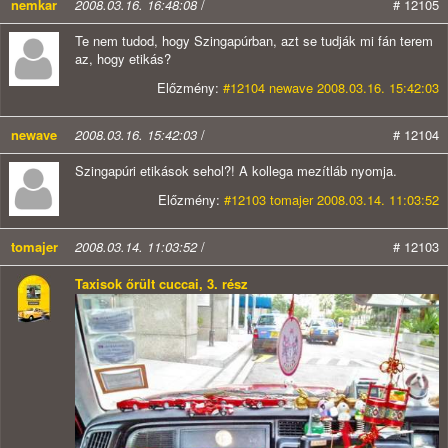
nemkar
2008.03.16. 16:48:08
/
# 12105
Te nem tudod, hogy Szingapúrban, azt se tudják mi fán terem
az, hogy etikás?
Előzmény:
#12104 newave 2008.03.16. 15:42:03
newave
2008.03.16. 15:42:03
/
# 12104
Szingapúri etikások sehol?! A kollega mezítláb nyomja.
Előzmény:
#12103 tomajer 2008.03.14. 11:03:52
tomajer
2008.03.14. 11:03:52
/
# 12103
Taxisok őrült cuccai, 3. rész