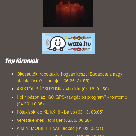
Top fórumok
Okosautók, robottaxik: hogyan készül Budapest a nagy
átalakulásra? - tomajer (06.26. 21:55)
AKIKTŐL BÚCSÚZUNK - +taxista (04.18. 01:50)
Hol hibázott az IGO GPS-navigációs program? - tomtom6
(04.09. 16:35)
Főtaxisok ide KLIKK!!!! - Bátyó (03.13. 03:05)
Verestelenítés - tomajer (02.05. 06:28)
A MINI MOBIL TITKAI - edbso (01.02. 08:04)