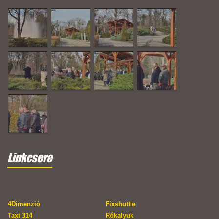
Linkcsere
4Dimenzió
Fixshuttle
Taxi 314
Rókalyuk