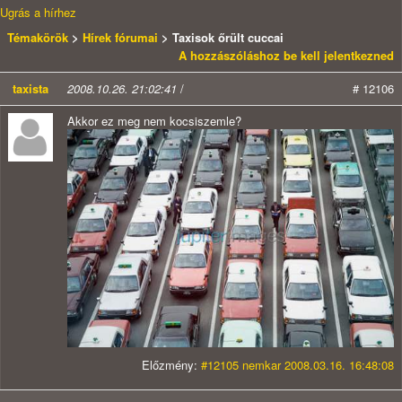
Ugrás a hírhez
Témakörök
>
Hírek fórumai
> Taxisok őrült cuccai
A hozzászóláshoz be kell jelentkezned
taxista
2008.10.26. 21:02:41
/
# 12106
Akkor ez meg nem kocsiszemle?
Előzmény:
#12105 nemkar 2008.03.16. 16:48:08