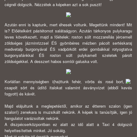
cégnél dolgozik. Nézzétek a képeken azt a sok puszit!
Azután enni is kaptunk, mert éhesek voltunk. Megettünk mindent! Mit
is? Előételként pástétomot salátaágyon. Azután tárkonyos pulykaragu
leves következett, majd a főételek: roston sült mozzarellás jércemell
zöldséges jázminrizzsel ÉS gyömbéres mézben pácolt sertéskaraj
medvetalp burgonyával ÉS vadpörkölt erdei gombákkal rotyogtatva
burgonyafánkkal ÉS roston sült pulykamell szeletek párolt
zöldségekkel. A desszert habos somlói galuska volt.
Korlátlan mennyiségben i(ha)ttunk fehér, vörös és rosé bort,
csapolt sört és üdítő italokat valamint ásványvizet (ebből kevés
fogyott) és kávét.
Majd elájultunk a meglepetéstől, amikor az étterem szalon (igen
szalon!) zenekara is muzsikált nekünk. A képek is tanúsítják, igen jó
hangulatot varázsoltak nekünk.
A diszpécserközpontban ez alatt az idő alatt a Taxi 4 dolgozói
helyettesítettek minket. Jó sokáig.
Mert jó sokáig jól éreztük magunkat.