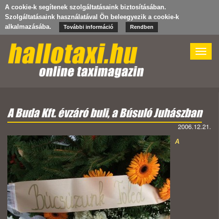
A cookie-k segítenek szolgáltatásaink biztosításában.
Szolgáltatásaink használatával Ön beleegyezik a cookie-k
alkalmazásába.
További információ
Rendben
Toggle
naviga
A Buda Kft. évzáró buli, a Búsuló Juhászban
2006.12.21.
A