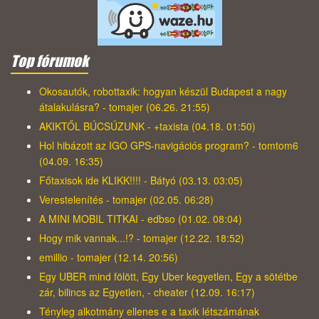
Top fórumok
Okosautók, robottaxik: hogyan készül Budapest a nagy
átalakulásra? - tomajer (06.26. 21:55)
AKIKTŐL BÚCSÚZUNK - +taxista (04.18. 01:50)
Hol hibázott az IGO GPS-navigációs program? - tomtom6
(04.09. 16:35)
Főtaxisok ide KLIKK!!!! - Bátyó (03.13. 03:05)
Verestelenítés - tomajer (02.05. 06:28)
A MINI MOBIL TITKAI - edbso (01.02. 08:04)
Hogy mik vannak...!? - tomajer (12.22. 18:52)
emillio - tomajer (12.14. 20:56)
Egy UBER mind fölött, Egy Uber kegyetlen, Egy a sötétbe
zár, bilincs az Egyetlen, - cheater (12.09. 16:17)
Tényleg alkotmány ellenes e a taxik létszámának