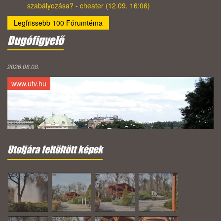
szabályozása? - cheater (12.09. 16:06)
Legfrissebb 100 Fórumtéma
Dugófigyelő
2026.08.08.
www.utv.hu
Utoljára feltöltött képek