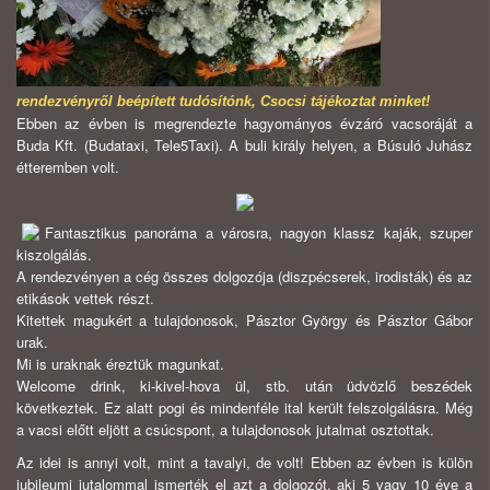
rendezvényről beépített tudósítónk, Csocsi tájékoztat minket!
Ebben az évben is megrendezte hagyományos évzáró vacsoráját a
Buda Kft. (Budataxi, Tele5Taxi). A buli király helyen, a Búsuló Juhász
étteremben volt.
Fantasztikus panoráma a városra, nagyon klassz kaják, szuper
kiszolgálás.
A rendezvényen a cég összes dolgozója (diszpécserek, irodisták) és az
etikások vettek részt.
Kitettek magukért a tulajdonosok, Pásztor György és Pásztor Gábor
urak.
Mi is uraknak éreztük magunkat.
Welcome drink, ki-kivel-hova ül, stb. után üdvözlő beszédek
következtek. Ez alatt pogi és mindenféle ital került felszolgálásra. Még
a vacsi előtt eljött a csúcspont, a tulajdonosok jutalmat osztottak.
Az idei is annyi volt, mint a tavalyi, de volt! Ebben az évben is külön
jubileumi jutalommal ismerték el azt a dolgozót, aki 5 vagy 10 éve a