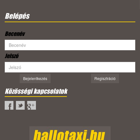
Belépés
Becenév
Jelszó
Bejelentkezés
Regisztráció
Közösségi kapcsolatok