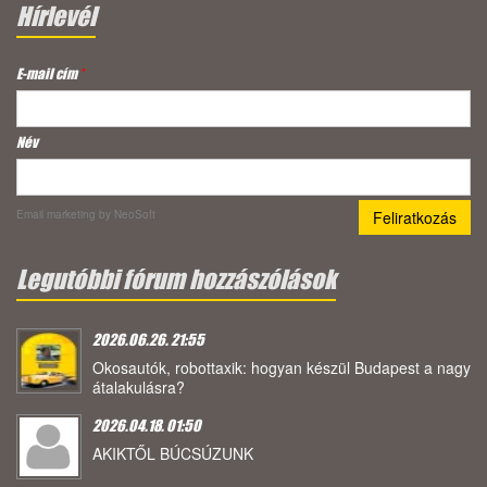
Hírlevél
E-mail cím
*
Név
Email marketing
by NeoSoft
Legutóbbi fórum hozzászólások
2026.06.26. 21:55
Okosautók, robottaxik: hogyan készül Budapest a nagy
átalakulásra?
2026.04.18. 01:50
AKIKTŐL BÚCSÚZUNK