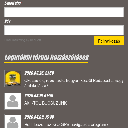
E-mail cím
*
Név
Email marketing
by NeoSoft
Legutóbbi fórum hozzászólások
2026.06.26. 21:55
Okosautók, robottaxik: hogyan készül Budapest a nagy
átalakulásra?
2026.04.18. 01:50
AKIKTŐL BÚCSÚZUNK
2026.04.09. 16:35
Hol hibázott az IGO GPS-navigációs program?