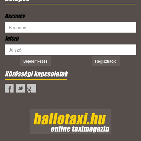
Becenév
Jelszó
Bejelentkezés
Regisztráció
Közösségi kapcsolatok