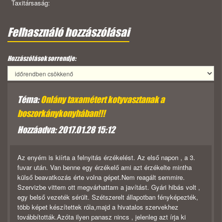
Taxitársaság:
Felhasználó hozzászólásai
Hozzászólások sorrendje:
Téma:
Onlány taxamétert kotyvasztanak a
boszorkánykonyhában!!!
Hozzáadva: 2017.01.28 15:12
Az enyém is kiírta a felnyitás érzékelést. Az első napon , a 3.
fuvar után. Van benne egy érzékelő ami azt érzékelte mintha
külső beavatkozás érte volna gépet.Nem reagált semmire.
Szervizbe vittem ott megvárhattam a javítást. Gyári hibás volt ,
egy belső vezeték sérült. Szétszerelt állapotban fényképezték,
több képet készítettek róla,majd a hivatalos szervekhez
továbbították.Azóta ilyen panasz nincs , jelenleg azt írja ki