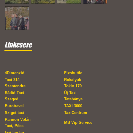
Linkcsere
4Dimenzió
Fixshuttle
Taxi 314
Rókalyuk
Szentendre
Tokio 170
Rádió Taxi
Új Taxi
Szeged
Tatabánya
Eurotravel
TAXI 3000
Sziget taxi
TaxiCentrum
Pannon Volán
MB Vip Service
Taxi, Pécs
taxi.lap.hu