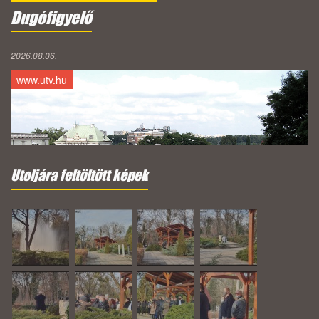
Dugófigyelő
2026.08.06.
www.utv.hu
Utoljára feltöltött képek