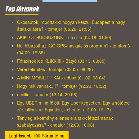
Top fórumok
Okosautók, robottaxik: hogyan készül Budapest a nagy
átalakulásra? - tomajer (06.26. 21:55)
AKIKTŐL BÚCSÚZUNK - +taxista (04.18. 01:50)
Hol hibázott az IGO GPS-navigációs program? - tomtom6
(04.09. 16:35)
Főtaxisok ide KLIKK!!!! - Bátyó (03.13. 03:05)
Verestelenítés - tomajer (02.05. 06:28)
A MINI MOBIL TITKAI - edbso (01.02. 08:04)
Hogy mik vannak...!? - tomajer (12.22. 18:52)
emillio - tomajer (12.14. 20:56)
Egy UBER mind fölött, Egy Uber kegyetlen, Egy a sötétbe
zár, bilincs az Egyetlen, - cheater (12.09. 16:17)
Tényleg alkotmány ellenes e a taxik létszámának
szabályozása? - cheater (12.09. 16:06)
Legfrissebb 100 Fórumtéma