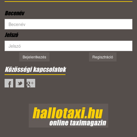
Becenév
Jelszó
Bejelentkezés
Regisztráció
Közösségi kapcsolatok