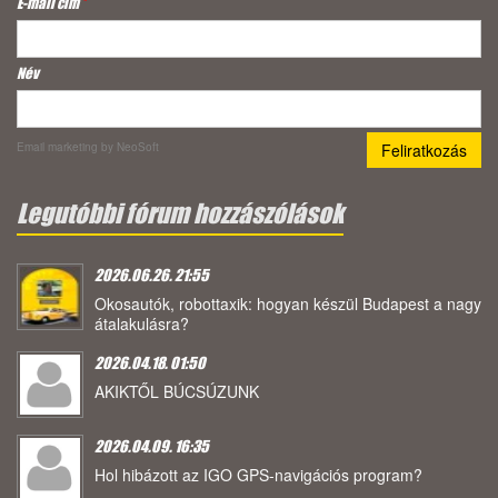
E-mail cím
*
Név
Email marketing
by NeoSoft
Legutóbbi fórum hozzászólások
2026.06.26. 21:55
Okosautók, robottaxik: hogyan készül Budapest a nagy
átalakulásra?
2026.04.18. 01:50
AKIKTŐL BÚCSÚZUNK
2026.04.09. 16:35
Hol hibázott az IGO GPS-navigációs program?