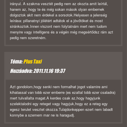
irányul. A szakma vesztét pedig nem az okozta amit leírtál,
hanem az, hogy te és még sokan mások olyan embernek
dolgoztok akit nem érdekel a sorsotok.Helyesen a jelenség
leírása: pillanatnyi jólétért adtátok el a jövőtöket és most
siránkoztok.Innen viszont nem folytatnám mert nem tudom
menyire vagy intelligens és a végén még megsértődsz rám azt
pedig nem szeretném.
Téma:
Plus Taxi
Hozzáadva: 2011.11.16 19:37
Azt gondolom,hogy senki nem formalhat jogot valamire ami
kihatassal van tobb ezer emberre (es ezaltal tobb ezer csaladra)
mert tulvallalta magat.A kerdes csak az,hogy hagyjunk
szelektalodni egy reteget vagy hagyjuk,hogy ez a reteg egy
egesz terulet vesztet okozza.Tulajdonkeppen ezert nem labadt
konnybe a szemem mar ne is haragudj.