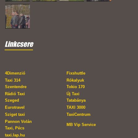
Linkcsere
4Dimenzió
Fixshuttle
Taxi 314
Rókalyuk
Szentendre
Tokio 170
Rádió Taxi
Új Taxi
Szeged
Tatabánya
Eurotravel
TAXI 3000
Sziget taxi
TaxiCentrum
Pannon Volán
MB Vip Service
Taxi, Pécs
taxi.lap.hu