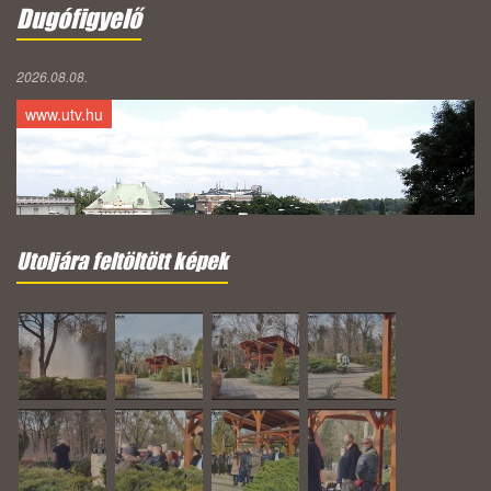
Dugófigyelő
2026.08.08.
www.utv.hu
Utoljára feltöltött képek