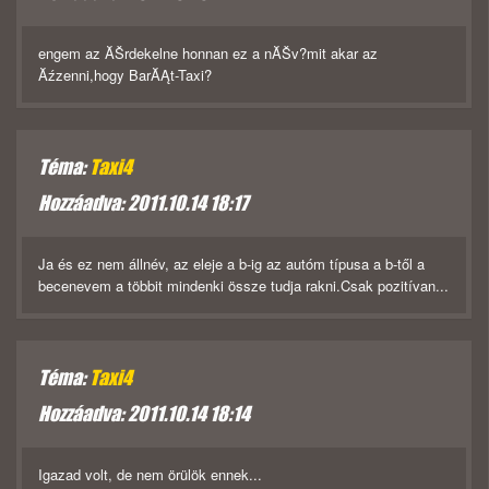
engem az ĂŠrdekelne honnan ez a nĂŠv?mit akar az
Ăźzenni,hogy BarĂĄt-Taxi?
Téma:
Taxi4
Hozzáadva: 2011.10.14 18:17
Ja és ez nem állnév, az eleje a b-ig az autóm típusa a b-től a
becenevem a többit mindenki össze tudja rakni.Csak pozitívan...
Téma:
Taxi4
Hozzáadva: 2011.10.14 18:14
Igazad volt, de nem örülök ennek...