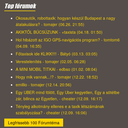
Top fórumok
Okosautók, robottaxik: hogyan készül Budapest a nagy
átalakulásra? - tomajer (06.26. 21:55)
AKIKTŐL BÚCSÚZUNK - +taxista (04.18. 01:50)
Hol hibázott az IGO GPS-navigációs program? - tomtom6
(04.09. 16:35)
Főtaxisok ide KLIKK!!!! - Bátyó (03.13. 03:05)
Verestelenítés - tomajer (02.05. 06:28)
A MINI MOBIL TITKAI - edbso (01.02. 08:04)
Hogy mik vannak...!? - tomajer (12.22. 18:52)
emillio - tomajer (12.14. 20:56)
Egy UBER mind fölött, Egy Uber kegyetlen, Egy a sötétbe
zár, bilincs az Egyetlen, - cheater (12.09. 16:17)
Tényleg alkotmány ellenes e a taxik létszámának
szabályozása? - cheater (12.09. 16:06)
Legfrissebb 100 Fórumtéma