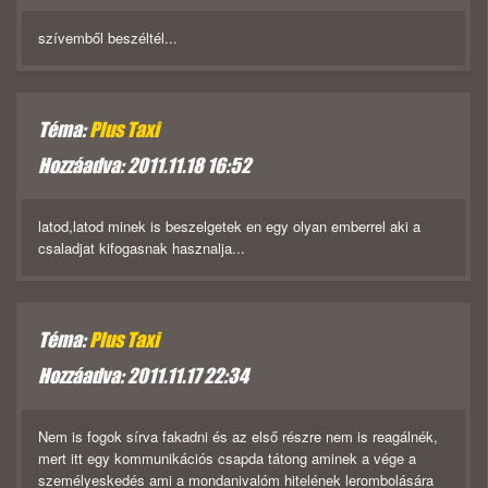
szívemből beszéltél...
Téma:
Plus Taxi
Hozzáadva: 2011.11.18 16:52
latod,latod minek is beszelgetek en egy olyan emberrel aki a
csaladjat kifogasnak hasznalja...
Téma:
Plus Taxi
Hozzáadva: 2011.11.17 22:34
Nem is fogok sírva fakadni és az első részre nem is reagálnék,
mert itt egy kommunikációs csapda tátong aminek a vége a
személyeskedés ami a mondanivalóm hitelének lerombolására