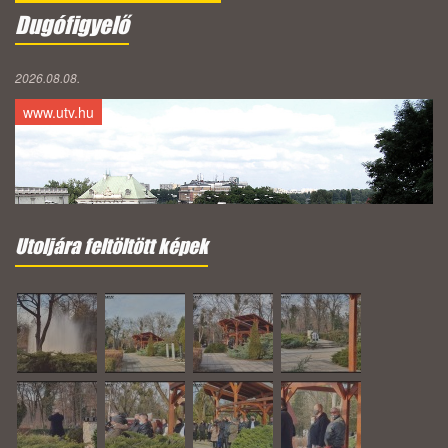
Dugófigyelő
2026.08.08.
www.utv.hu
Utoljára feltöltött képek