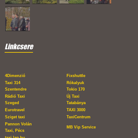
Linkcsere
4Dimenzió
Fixshuttle
Taxi 314
Rókalyuk
Szentendre
Tokio 170
Rádió Taxi
Új Taxi
Szeged
Tatabánya
Eurotravel
TAXI 3000
Sziget taxi
TaxiCentrum
Pannon Volán
MB Vip Service
Taxi, Pécs
taxi.lap.hu