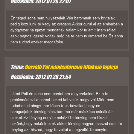
Hozzáadva: 2012.01.26 22:07
Én téged soha nem hülyéztelek.Vén baromnak sem hívtalak
pedig közülünk te vagy az öregebb.Akkor gurul el az emberben a
gyógyszer ha igazat mondanak.Valamikor is amit írtam rólad
azok sajnos igazak voltak még ha te nem is ismered be.És soha
nem tudtad ezeket megcáfolni.
Téma:
Horváth Pál mindenfórumú tiltakozó topicja
Hozzáadva: 2012.01.26 21:54
Látod Pali én soha nem bántottam a gyerekeidet.Ez a te
problémád ezt a harcot neked kel velük megvívni.Miért nem
tudod mind ahogy már tőben írtuk bevallani,hogy ne
haragudjatok tényleg hibáztam ma már másképp csinálnám
ezeket.Ez tényleg ennyire nehéz?Te tényleg nem hiszel
nekünk,hogy nekünk ezek akkor tényleg nagyon rosszul eset.Te
tényleg azt hiszed, hogy te voltál a megváltó.Te ennyire