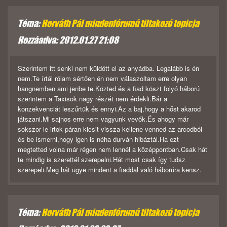
Téma:
Horváth Pál mindenfórumú tiltakozó topicja
Hozzáadva: 2012.01.27 21:08
Szerintem itt senki nem küldött el az anyádba. Legalább is én
nem.Te írtál rólam sértően én nem válaszoltam erre olyan
hangnemben ami jenbe te.Közted és a fiad köszt folyó háború
szerintem a Taxisok nagy részét nem érdekli.Bár a
konzekvenciát leszűrtük és ennyi.Az a baj,hogy a hőst akarod
játszani.Mi sajnos erre nem vagyunk vevők.És ahogy már
sokszor le irtok páran kicsit vissza kellene venned az arcodból
és be ismerni,hogy igen is néha durván hibáztál.Ha ezt
megtetted volna már régen nem lennél a középpontban.Csak hát
te mindig is szerettél szerepelni.Hát most csak így tudsz
szerepeli.Meg hát ugye mindent a fiaddal való háborúra kensz.
Téma:
Horváth Pál mindenfórumú tiltakozó topicja