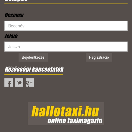
Becenév
Jelszó
Bejelentkezés
Regisztráció
Közösségi kapcsolatok