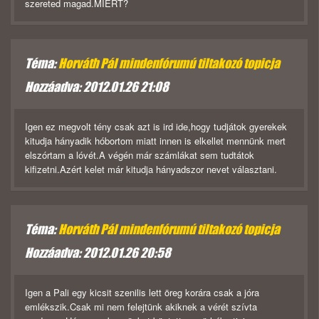
szereted magad.MIÉRT?
Téma:
Horváth Pál mindenfórumú tiltakozó topicja
Hozzáadva: 2012.01.26 21:08
Igen ez megvolt tény csak azt is ird ide,hogy tudjátok gyerekek
kitudja hányadik hóbortom miatt innen is elkellet mennünk mert
elszórtam a lóvét.A végén már számlákat sem tudtátok
kifizetni.Azért kelet már kitudja hányadszor nevet választani.
Téma:
Horváth Pál mindenfórumú tiltakozó topicja
Hozzáadva: 2012.01.26 20:58
Igen a Pali egy kicsit szenilis lett öreg korára csak a jóra
emlékszik.Csak mi nem felejtünk akiknek a vérét szívta