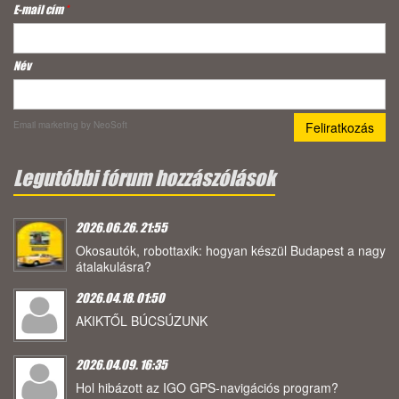
E-mail cím
*
Név
Email marketing
by NeoSoft
Legutóbbi fórum hozzászólások
2026.06.26. 21:55
Okosautók, robottaxik: hogyan készül Budapest a nagy
átalakulásra?
2026.04.18. 01:50
AKIKTŐL BÚCSÚZUNK
2026.04.09. 16:35
Hol hibázott az IGO GPS-navigációs program?