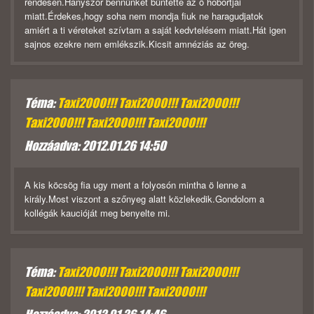
rendesen.Hányszor bennünket büntette az ö hóbortjai
miatt.Érdekes,hogy soha nem mondja fiuk ne haragudjatok
amiért a ti véreteket szívtam a saját kedvtelésem miatt.Hát igen
sajnos ezekre nem emlékszik.Kicsit amnéziás az öreg.
Téma:
Taxi2000!!! Taxi2000!!! Taxi2000!!!
Taxi2000!!! Taxi2000!!! Taxi2000!!!
Hozzáadva: 2012.01.26 14:50
A kis köcsög fia ugy ment a folyosón mintha ö lenne a
király.Most viszont a szőnyeg alatt közlekedik.Gondolom a
kollégák kaucióját meg benyelte mi.
Téma:
Taxi2000!!! Taxi2000!!! Taxi2000!!!
Taxi2000!!! Taxi2000!!! Taxi2000!!!