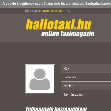
A cookie-k segítenek szolgáltatásaink biztosításában. Szolgáltatásain
Email:
info@hallotaxi.hu
Név
Becenév
Honlap
Taxitársaság:
Felhasználó hozzászólásai