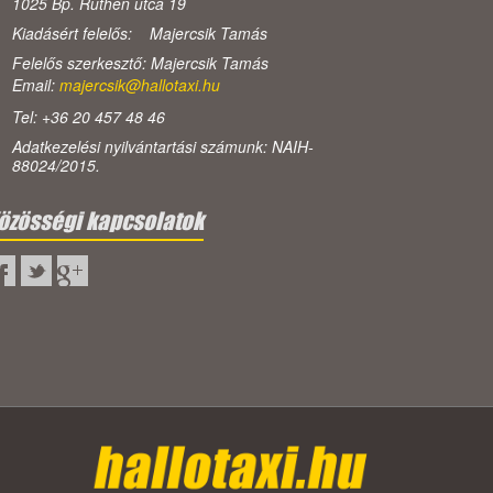
1025 Bp. Ruthén utca 19
Kiadásért felelős: Majercsik Tamás
Felelős szerkesztő: Majercsik Tamás
Email:
majercsik@hallotaxi.hu
Tel: +36 20 457 48 46
Adatkezelési nyilvántartási számunk: NAIH-
88024/2015.
özösségi kapcsolatok