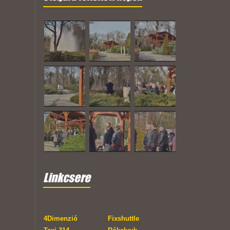
Linkcsere
4Dimenzió
Fixshuttle