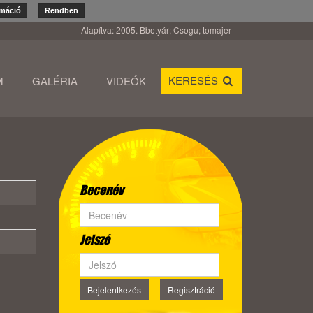
rmáció
Rendben
Alapítva: 2005. Bbetyár; Csogu; tomajer
KERESÉS
M
GALÉRIA
VIDEÓK
Becenév
Jelszó
Bejelentkezés
Regisztráció