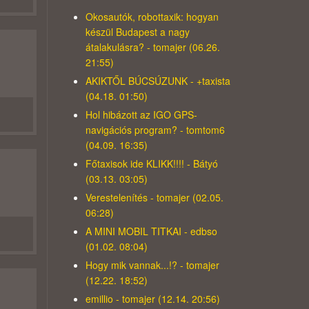
Okosautók, robottaxik: hogyan
készül Budapest a nagy
átalakulásra? - tomajer (06.26.
21:55)
AKIKTŐL BÚCSÚZUNK - +taxista
(04.18. 01:50)
Hol hibázott az IGO GPS-
navigációs program? - tomtom6
(04.09. 16:35)
Főtaxisok ide KLIKK!!!! - Bátyó
(03.13. 03:05)
Verestelenítés - tomajer (02.05.
06:28)
A MINI MOBIL TITKAI - edbso
(01.02. 08:04)
Hogy mik vannak...!? - tomajer
(12.22. 18:52)
emillio - tomajer (12.14. 20:56)