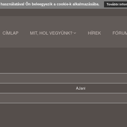
k használatával Ön beleegyezik a cookie-k alkalmazásába.
További info
CÍMLAP
MIT, HOL VEGYÜNK?
HÍREK
FÓRU
AJani