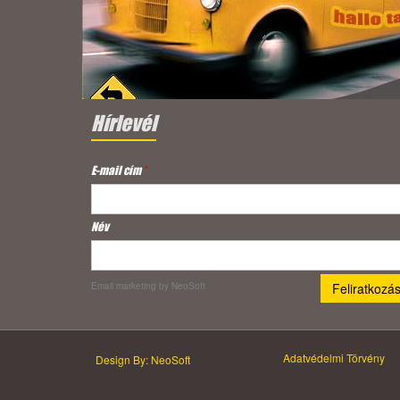
Hírlevél
E-mail cím
*
Név
Email marketing
by NeoSoft
Adatvédelmi Törvény
Design By: NeoSoft