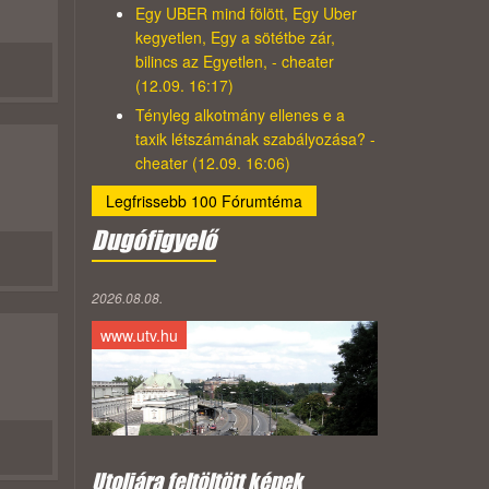
Egy UBER mind fölött, Egy Uber
kegyetlen, Egy a sötétbe zár,
bilincs az Egyetlen, - cheater
(12.09. 16:17)
Tényleg alkotmány ellenes e a
taxik létszámának szabályozása? -
cheater (12.09. 16:06)
Legfrissebb 100 Fórumtéma
Dugófigyelő
2026.08.08.
www.utv.hu
Utoljára feltöltött képek