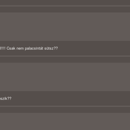
!!!! Csak nem palacsintát sütsz??
eszik??