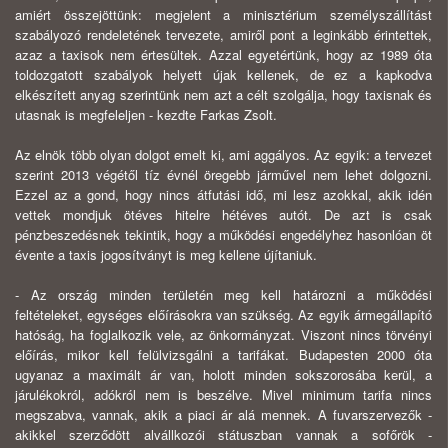
amiért összejöttünk: megjelent a minisztérium személyszállítást
szabályozó rendeletének tervezete, amiről pont a leginkább érintettek,
azaz a taxisok nem értesültek. Azzal egyetértünk, hogy az 1989 óta
toldozgatott szabályok helyett újak kellenek, de ez a kapkodva
elkészített anyag szerintünk nem azt a célt szolgálja, hogy taxisnak és
utasnak is megfeleljen - kezdte Farkas Zsolt.
Az elnök több olyan dolgot emelt ki, ami aggályos. Az egyik: a tervezet
szerint 2013 végétől tíz évnél öregebb járművel nem lehet dolgozni.
Ezzel az a gond, hogy nincs átfutási idő, mi lesz azokkal, akik idén
vettek mondjuk ötéves hitelre hétéves autót. De azt is csak
pénzbeszedésnek tekintik, hogy a működési engedélyhez hasonlóan öt
évente a taxis jogosítványt is meg kellene újítaniuk.
- Az ország minden területén meg kell határozni a működési
feltételeket, egységes előírásokra van szükség. Az egyik ármegállapító
hatóság, ha foglalkozik vele, az önkormányzat. Viszont nincs törvényi
előírás, mikor kell felülvizsgálni a tarifákat. Budapesten 2000 óta
ugyanaz a maximált ár van, holott minden sokszorosába kerül, a
járulékokról, adókról nem is beszélve. Mivel minimum tarifa nincs
megszabva, vannak, akik a piaci ár alá mennek. A fuvarszervezők -
akikkel szerződött alvállkozói státuszban vannak a sofőrök -