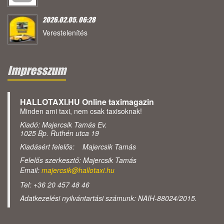
2026.02.05. 06:28
Verestelenítés
Impresszum
HALLOTAXI.HU Online taximagazin
Minden ami taxi, nem csak taxisoknak!
Kiadó: Majercsik Tamás Ev.
1025 Bp. Ruthén utca 19
Kiadásért felelős: Majercsik Tamás
Felelős szerkesztő: Majercsik Tamás
Email:
majercsik@hallotaxi.hu
Tel: +36 20 457 48 46
Adatkezelési nyilvántartási számunk: NAIH-88024/2015.