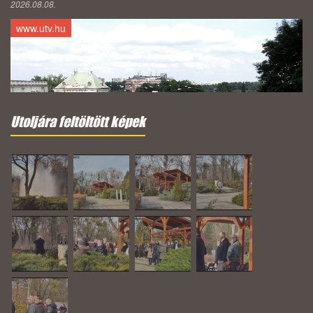
2026.08.08.
www.utv.hu
Utoljára feltöltött képek