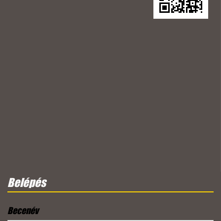
Belépés
Becenév