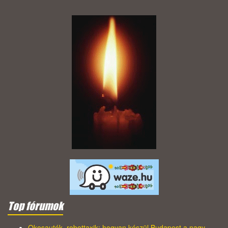
Top fórumok
Okosautók, robottaxik: hogyan készül Budapest a nagy