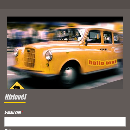
Hírlevél
E-mail cím
*