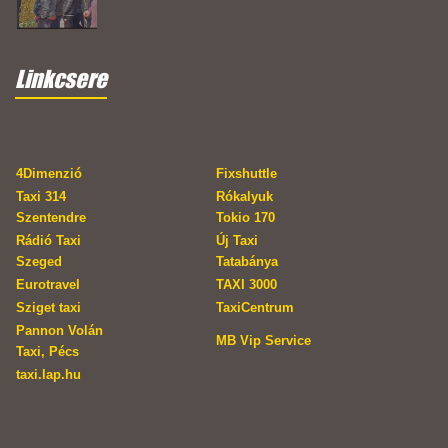
Linkcsere
4Dimenzió
Fixshuttle
Taxi 314
Rókalyuk
Szentendre
Tokio 170
Rádió Taxi
Új Taxi
Szeged
Tatabánya
Eurotravel
TAXI 3000
Sziget taxi
TaxiCentrum
Pannon Volán
MB Vip Service
Taxi, Pécs
taxi.lap.hu