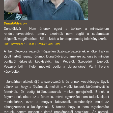
Dunaföldváron
Dunaföldvár - Nem értenek egyet a taxisok a minisztérium
rendelettervezetével, amely szerintük nem segíti a szakmában
dolgozók megélhetését. Sőt, inkább a feketegazdaság felé kényszerít.
2011. november. 15. kedd | Szerző: Gallai Péter
A Taxi Gépkocsivezetők Független Szakszervezetének elnöke, Farkas
Zsolt tartott tegnap fórumot Dunaföldváron, amelyre az ország minden
pontjáról érkeztek képviselők, így Pécsről, Szegedről, Egerből,
Veszprémből - Fejér megyét pedig a dunaújvárosi Vámi Ferenc
képviselte.
- Januárban alakult újjá a szervezetünk és annak vezetősége. Egyik
célunk az, hogy a fővárosiak mellett a vidéki taxisok körülményeit is
felmérjük, ők pedig tájékoztassanak minket gondjaikról. Ennek a
folyamatnak része ez a fórum is, mivel egyenként nem tudunk eljutni
mindenkihez, ezért a megyei képviselők tolmácsolják majd az
elhangzottakat a kollégáknak. S fontos, hogy itt nem tagtoborzást
tartunk, hanem mindenkit érintő problémákról beszélünk. Az apropó,