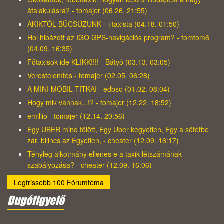
átalakulásra? - tomajer (06.26. 21:55)
AKIKTŐL BÚCSÚZUNK - +taxista (04.18. 01:50)
Hol hibázott az IGO GPS-navigációs program? - tomtom6
(04.09. 16:35)
Főtaxisok ide KLIKK!!!! - Bátyó (03.13. 03:05)
Verestelenítés - tomajer (02.05. 06:28)
A MINI MOBIL TITKAI - edbso (01.02. 08:04)
Hogy mik vannak...!? - tomajer (12.22. 18:52)
emillio - tomajer (12.14. 20:56)
Egy UBER mind fölött, Egy Uber kegyetlen, Egy a sötétbe
zár, bilincs az Egyetlen, - cheater (12.09. 16:17)
Tényleg alkotmány ellenes e a taxik létszámának
szabályozása? - cheater (12.09. 16:06)
Legfrissebb 100 Fórumtéma
Dugófigyelő