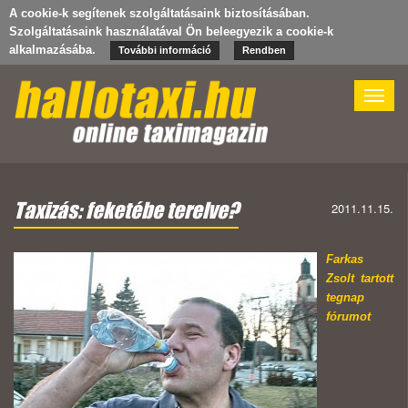
A cookie-k segítenek szolgáltatásaink biztosításában.
Szolgáltatásaink használatával Ön beleegyezik a cookie-k
alkalmazásába.
További információ
Rendben
Toggle
naviga
Taxizás: feketébe terelve?
2011.11.15.
Farkas
Zsolt tartott
tegnap
fórumot