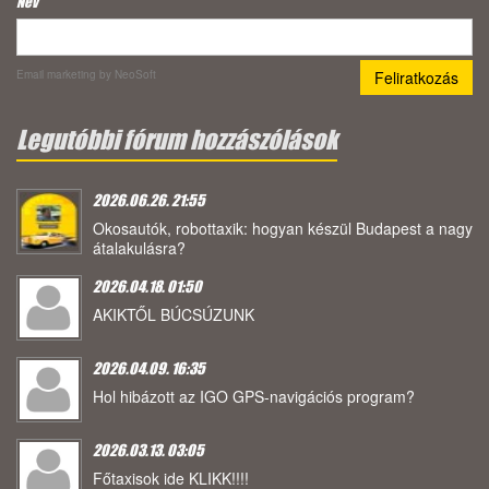
Név
Email marketing
by NeoSoft
Legutóbbi fórum hozzászólások
2026.06.26. 21:55
Okosautók, robottaxik: hogyan készül Budapest a nagy
átalakulásra?
2026.04.18. 01:50
AKIKTŐL BÚCSÚZUNK
2026.04.09. 16:35
Hol hibázott az IGO GPS-navigációs program?
2026.03.13. 03:05
Főtaxisok ide KLIKK!!!!