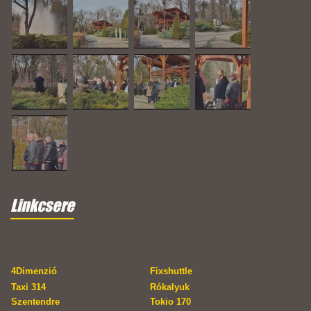
Linkcsere
4Dimenzió
Fixshuttle
Taxi 314
Rókalyuk
Szentendre
Tokio 170