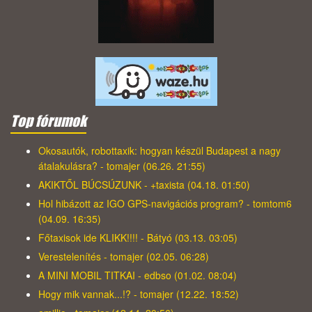
Top fórumok
Okosautók, robottaxik: hogyan készül Budapest a nagy
átalakulásra? - tomajer (06.26. 21:55)
AKIKTŐL BÚCSÚZUNK - +taxista (04.18. 01:50)
Hol hibázott az IGO GPS-navigációs program? - tomtom6
(04.09. 16:35)
Főtaxisok ide KLIKK!!!! - Bátyó (03.13. 03:05)
Verestelenítés - tomajer (02.05. 06:28)
A MINI MOBIL TITKAI - edbso (01.02. 08:04)
Hogy mik vannak...!? - tomajer (12.22. 18:52)