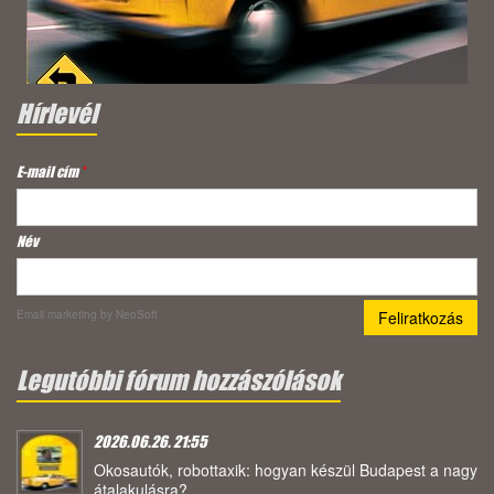
Hírlevél
E-mail cím
*
Név
Email marketing
by NeoSoft
Legutóbbi fórum hozzászólások
2026.06.26. 21:55
Okosautók, robottaxik: hogyan készül Budapest a nagy
átalakulásra?