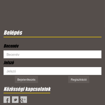
Belépés
Becenév
Jelszó
Bejelentkezés
Regisztráció
Közösségi kapcsolatok