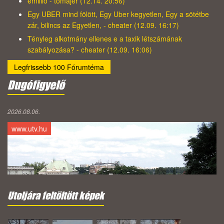
emillio - tomajer (12.14. 20:56)
Egy UBER mind fölött, Egy Uber kegyetlen, Egy a sötétbe
zár, bilincs az Egyetlen, - cheater (12.09. 16:17)
Tényleg alkotmány ellenes e a taxik létszámának
szabályozása? - cheater (12.09. 16:06)
Legfrissebb 100 Fórumtéma
Dugófigyelő
2026.08.06.
www.utv.hu
Utoljára feltöltött képek