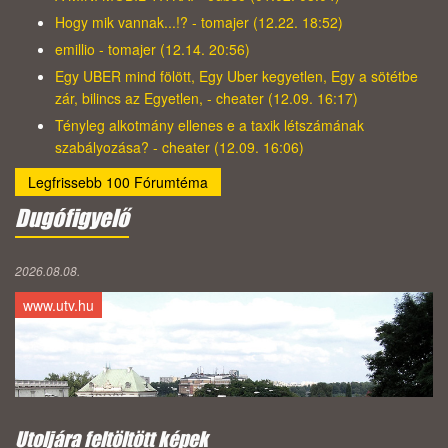
Hogy mik vannak...!? - tomajer (12.22. 18:52)
emillio - tomajer (12.14. 20:56)
Egy UBER mind fölött, Egy Uber kegyetlen, Egy a sötétbe
zár, bilincs az Egyetlen, - cheater (12.09. 16:17)
Tényleg alkotmány ellenes e a taxik létszámának
szabályozása? - cheater (12.09. 16:06)
Legfrissebb 100 Fórumtéma
Dugófigyelő
2026.08.08.
www.utv.hu
Utoljára feltöltött képek