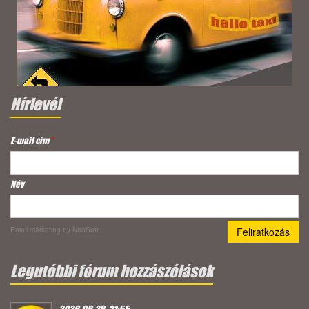
Hírlevél
E-mail cím
*
Név
Email marketing
by NeoSoft
Legutóbbi fórum hozzászólások