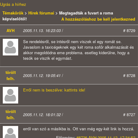
Ugrás a hírhez
Témakörök
>
Hírek fórumai
> Megtagadták a fuvart a roma
képviselőtől!
A hozzászóláshoz be kell jelentkezned
AVH
2005.11.13. 16:23:03
/
# 8729
Se rendelésről, se intésről nem viszek el egy romát se.
Javaslom a taxicégeknek egy két roma sofőr alkalmazását és
akkor megoldódna eme problema. esetleg kiderülne, hogy a
tesók se viszik el egymást.
törölt
2005.11.12. 19:05:41
/
# 8728
felh.
Erről nem is beszélve: kattints ide!
törölt
2005.11.12. 18:01:32
/
# 8727
felh.
erről van szó a másikba is. Ott van még egy-két link is hozzá.
Előzmény:
#8726 AVH 2005.11.12. 17:34:52