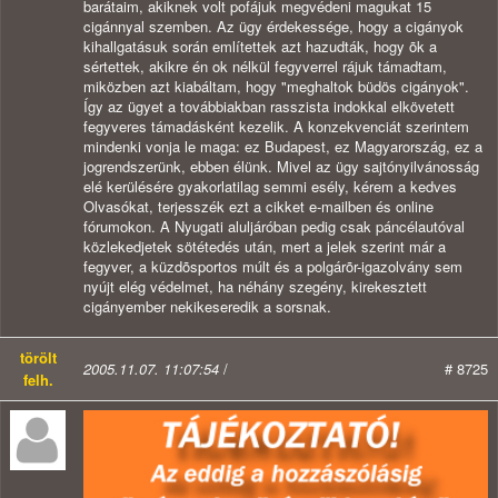
törölt
2005.11.07. 11:07:54
/
# 8725
felh.