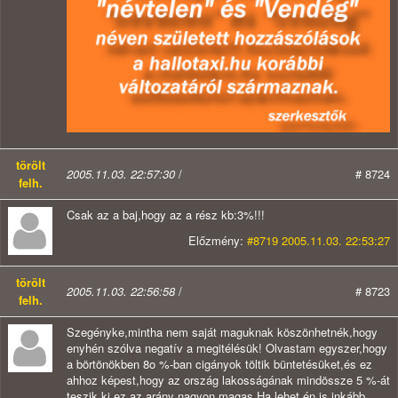
törölt
2005.11.03. 22:57:30
/
# 8724
felh.
Csak az a baj,hogy az a rész kb:3%!!!
Előzmény:
#8719 2005.11.03. 22:53:27
törölt
2005.11.03. 22:56:58
/
# 8723
felh.
Szegényke,mintha nem saját maguknak köszönhetnék,hogy
enyhén szólva negatív a megitélésük! Olvastam egyszer,hogy
a börtönökben 8o %-ban cigányok töltik büntetésüket,és ez
ahhoz képest,hogy az ország lakosságának mindössze 5 %-át
teszik ki ez az arány nagyon magas.Ha lehet én is inkább