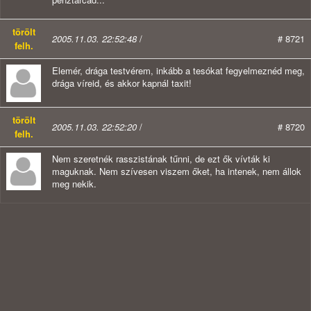
törölt
2005.11.03. 22:52:48
/
# 8721
felh.
Elemér, drága testvérem, inkább a tesókat fegyelmeznéd meg,
drága víreid, és akkor kapnál taxit!
törölt
2005.11.03. 22:52:20
/
# 8720
felh.
Nem szeretnék rasszistának tűnni, de ezt ők vívták ki
maguknak. Nem szívesen viszem őket, ha intenek, nem állok
meg nekik.