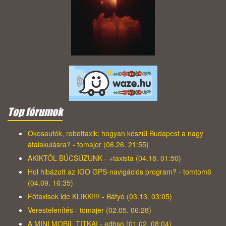
Top fórumok
Okosautók, robottaxik: hogyan készül Budapest a nagy
átalakulásra? - tomajer (06.26. 21:55)
AKIKTŐL BÚCSÚZUNK - +taxista (04.18. 01:50)
Hol hibázott az IGO GPS-navigációs program? - tomtom6
(04.09. 16:35)
Főtaxisok ide KLIKK!!!! - Bátyó (03.13. 03:05)
Verestelenítés - tomajer (02.05. 06:28)
A MINI MOBIL TITKAI - edbso (01.02. 08:04)