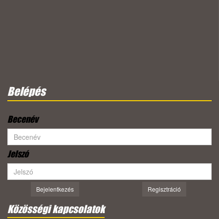
Belépés
Becenév
Jelszó
Bejelentkezés
Regisztráció
Közösségi kapcsolatok