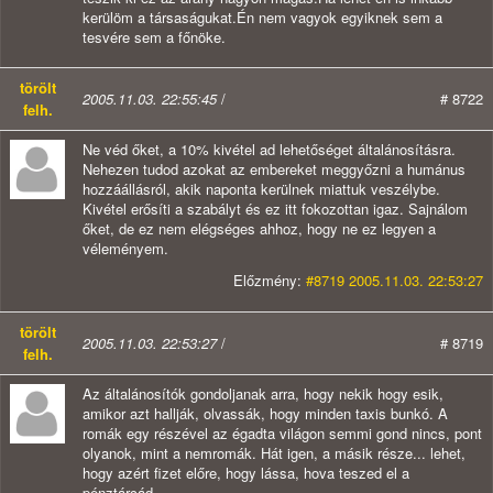
kerülöm a társaságukat.Én nem vagyok egyiknek sem a
tesvére sem a főnöke.
törölt
2005.11.03. 22:55:45
/
# 8722
felh.
Ne véd őket, a 10% kivétel ad lehetőséget általánosításra.
Nehezen tudod azokat az embereket meggyőzni a humánus
hozzáállásról, akik naponta kerülnek miattuk veszélybe.
Kivétel erősíti a szabályt és ez itt fokozottan igaz. Sajnálom
őket, de ez nem elégséges ahhoz, hogy ne ez legyen a
véleményem.
Előzmény:
#8719 2005.11.03. 22:53:27
törölt
2005.11.03. 22:53:27
/
# 8719
felh.
Az általánosítók gondoljanak arra, hogy nekik hogy esik,
amikor azt hallják, olvassák, hogy minden taxis bunkó. A
romák egy részével az égadta világon semmi gond nincs, pont
olyanok, mint a nemromák. Hát igen, a másik része... lehet,
hogy azért fizet előre, hogy lássa, hova teszed el a
pénztárcád...