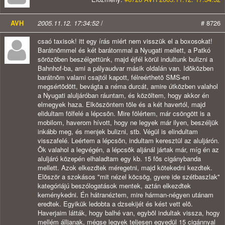
AVH
2005.11.12. 17:34:52
/
# 8726
csaó taxisok! itt egy írás miért nem visszük el a boxosokat! Barátnõmmel és két barátommal a Nyugati mellett, a Patkó sörözõben beszélgettünk, majd éjfél körül indultunk bulizni a Bahnhof-ba, ami a pályaudvar másik oldalán van. Idõközben barátnõm valami csajtól kapott, félreérthetõ SMS-en megsértõdött, bevágta a néma durcát, amire útközben valahol a Nyugati aluljáróban ráuntam, és közöltem, hogy akkor én elmegyek haza. Elköszöntem tõle és a két havertól, majd elidultam fölfelé a lépcsõn. Mire fölértem, már csöngött is a mobilom, haverom hívott, hogy ne legyek már ilyen, beszéljük inkább meg, és menjek bulizni, stb. Végül is elindultam visszafelé. Leértem a lépcsõn, indultam keresztül az aluljárón. Õk valahol a legvégén, a lépcsõk aljánál jártak már, míg én az aluljáró közepén elhaladtam egy kb. 15 fõs cigánybanda mellett. Azok elkezdtek méregetni, majd kötekedni kezdtek. Elõször a szokásos "mit nézel köcsög, gyere ide szétbaszlak" kategóriájú beszólogatások mentek, aztán elkezdtek keménykedni. Én hátranéztem, mire hárman-négyen utánam eredtek. Egyikük ledobta a dzsekijét és kést vett elõ. Haverjaim látták, hogy balhé van, egybõl indultak vissza, hogy mellém álljanak, mégse legyek teljesen egyedül 15 cigánnyal szemben. Amelyik elõször megindult, újból fenyegetõzött valamit, de ekkor már az egész banda jött felém. Éreztem, hogy itt most kurva nagy balhé lesz, elkerülni már nem tudom, úgyhogy gondoltam, ideje kicsit kiegyenlíteni az erõviszonyokat. Engedéllyel tartott fegyver elõ, csõre húztam, és közöltem, hogy nem akarok balhét, úgyhogy ne jöjjenek közelebb. Hátra arc, és felejtsük el egymást. Elõször megijedtek talán, vagy legalábbis megtorpantak, gondolom, nincsenek hozzászokva, hogy akibe belekötnek, fegyvert fogjon rájuk. Valóban nem akartam balhét, így elkezdtem hátrálni, közben rájuk tarva a fegyvert. Barátaim látták hogy ez már nem egy hétköznapi balhé, amikor meglátták a pisztolyt a kezemben, érezték, hogy itt õk már nem sokat nyomnak a latban, vagy vissza tudom tartani õket és lelépünk, vagy nem, de akkor végünk. Barátnõmnek közben sikerült elmenekülnie, így hárman maradtunk. Hirtelen megint felbátorodtak a cigányok, látván, hogy tényleg nem akarok lõni, újra megindultak felénk. Azt hitték nem merek lõni, a legnagyobb hangú - mint késõbb megtudtam, a neve Puporka Richárd - folyamatosan óbégatott: - Na mi van, geci, há' ilyen kemény csávó vagy, há' lõjé' le, gyere, lõjé' le, te köcsög, szétbasszuk a fejedet is, te buzi, ide, ide lõjé' bazmeg! - és hasonlók. Ekkor már tudtam, hogy puszta fenyegetéssel nem tudom megállítani õket. Már vagy harminc métert hátráltam, õk meg követtek, próbáltak cigánymódra körbevenni. Utoljára szóltam, hogy álljanak meg, mire az egyik, aki a legközelebb volt, hirtelen felém rontott. Abban a pillanatban lõttem. A csávó kb. két métert repült, összeesett. Ebben a pillanatban az egész banda egyszerre rontott nekem. Kettõt még sikerült leszednem, de kiürült a tár. Eldobtam a pisztolyt, és próbáltam még védeni magam. Az egyiket még sikerült alaposan megrúgni, de többre már nem volt lehetõségem, csak azt éreztem, hogy nincs már alattam a lábam. A földre kerültem, tudtam hogy esélytelen már a küzdelem. A fejemet próbáltam védeni, mint a képeken is látszik, nem túl sok sikerrel. A földön fekve kb nyolcan rugdostak össze, többször fejbe illetve bordán rúgtak, vascsõvel ütöttek, lényegében ahol értek. Ez szerencsére nem tartott sokáig, csak amíg barátaim oda nem értek, õk szedték le rólam a cigányokat. A rugdosás közben kicsúszott a farzsebembõl a szolgálati igazolványom, és a fényképes felülettel, jelvénnyel fölfelé nyitva esett a földre. Ekkor hirtelen meghátráltak a romák, elkezdtek óbégatni, hogy "Rendõr vagy te geci? Há' mocskos zsaru vagy te köcsög?" Míg a saját sérültjeikre figyeltek, én föltápászkodtam, közben ketten újra nekem támadtak, de két barátom közénk állt, és elkezdtek rángatni, hogy addig tûnjünk el innen, amíg lehet. A pillanatnyi esélyt kihasználva megléptünk az aluljáróból. A pályaudvar mögé érve próbáltuk felfogni, hogy mi is történt, de tudtuk, hogy ezek pillanatokon belül itt lesznek fönt, és akkor nekünk végünk van. Épp akkor fordult be a sarkon egy rendõrautó, azt hittük, hozzánk jön. De nem. Elmentek mellettünk. Mondtam a srácoknak, nem tudom mi lesz, de bármi legyen is, én szólok a rendõröknek, mielõtt még ezek fölérnek. El is indultam a járõrkocsi felé, ami közben alaposan eltávolodott tõlünk. De már nem volt idõm elérni, jöttek fölfelé a cigányok. Kurva sokan! Na, mondom, itt most végünk van, itt döglünk meg mindhárman... Odaálltam haverjaim mellé, most már jöjjön, aminek jönnie kell. 10-15 cigánnyal szemben nem sok esélyünk van, de legalább felvesszük a kesztyût. Vártuk, hogy nekünk jönnek. És nem! Megálltak. Nem értettük mi van, amikor egyszerre kilépett közülük és elindult felénk három férfi. Az lepett meg, hogy ezeket még lent nem láttam, nem is cigányok voltak. Kiderült, hogy civil ruhás rendõrök, akik épp erre jártak. Hallották a lövéseket, és azért rohantak oda. Megkezdõdött az intézkedés, elõkerült a járõrautó, megjöttek az akciósok is, a banda és közénk álltak, a civil ruhások pedig elkezdték kérdezgetni, hogy mi is történt tulajdonképpen. Mi próbáltuk elmondani a történteket. Amikor megkérdezték, hogy hol a fegyverem, mondtam, hogy nem tudom, amikor kiürült, a földre dobtam, azóta nem láttam, nem tudom hová lett. Ezt csak az hallotta, akivel beszélgettem, akik a bandára figyeltek, nem. Egyszer csak rohant föl az aluljáróból két cigány, akik addig még lent voltak, és az egyiknek ott a kezében a pisztolyom! A rendõrök nem tudták, hogy milyen fegyver az, kié, töltve van-e, stb, egyszerre kaptak mind a fegyvereik után, csõre rántották, és üvöltöttek a cigányra, hogy azonnal dobja el. Na, az persze megijedt, hogy ezek menten lelövik, el is dobta a pisztolyt nagy méltatlankodva. Rohantak oda a rendõrök, hogy elfogják õket, mire az egyik, már lefogott haverjuk egyszerre a köztünk álló rendõröknek rontott, alig tudták lefogni. Ekkor mondták a zsaruk, hogy így nem igazán tudjuk tisztázni a helyzetet, úgyhogy majd bent, az örsön folytatjuk. Minket az egyik irányba, a bandát a másik irányba vezették el, majd a Nyugati rendõrörsön lettünk elõállítva. Mi hárman, a 15 cigányból pedig érdekes módon csak ketten... A nyomozók megkérdezték a Westend biztonsági õreit is, akik alig ötven méterre voltak, hogy mit láttak, mire azok elmondták, hogy semmit, csak valami durrogást hallottak, de nem is figyeltek rá. Bent kikérdeztek minket, hogy mi is történt az aluljáróban. Felvették az adatokat, majd közölték, hogy hívnak hozzám egy mentõt, mert meg kell nézetni a fejemet, elég szarul nézek ki. Hamarosan meg is jött. Engem bilincsbe verve, vezetõszíjon, rendõri kisérettel vittek be a Balesetibe, ahol megcsinálták a vizsgálatokat, leápolták az arcomat, megröntgenezték a fejemet, aztán megállapították, hogy élek... Az orvosok elmondták, hogy nagyon szerencsés vagyok, mert már több fiatalt hoztak be hozzájuk, akiket ez a banda megtámadott, egyikük például hetekig lebegett élet és halál között az intenzív osztályon, úgy összeszurkálták. Végül megállapították, hogy nagyon súlyos bajom nincsen, de a jobb szemem látóidege megsérült, és ez valószínûleg örök életemre így marad. Ha még egyszer megütik ezt a szemem, meg is vakulhatok. Barátaimat már hajnalban kiengedték, õket tanúként hallgatták ki, engem pedig gyanúsítottként, rabszállítóval, megbilincselve vittek be a VI. kerületi kapitányságra, ahol csoportosan elkövetett garázdaság, testi sértés és fegyverrel való visszaélés megalapozott gyanújával vettek elõzetes letartóztatásba. A cigányok ellen pusztán garázdaság gyanúja miatt indul eljárás, még könnyû testi sértés miatt sem, ugyanis a szétrúgott arcomra, bevérzett szememre közölték, hogy 8 napon belül gyógyuló sérülés... Csoportosan elkövetett gyilkossági kísérlet? Ugyan... Az éjszaka további részét az elõállítóban töltöttem, egy széken ülve, bár a rendõrök mind baromi rendesek voltak, miután megtudták mi történt, egy emberként álltak ki mellettem. Sajnos õk nem sokat tehettek az érdekemben, de jó volt tudni, hogy legalább hisznek nekünk. Másnap 10 óra körül került sor a kihallgatásra. Vallomástételemet követõen rabosításra vittek, tenyér- és ujjlenyomatot vettek, majd fényképes nyilvántartásba kerültem rabszámmal a nyakamban, mint valami köztörvényes bûnözõ. Ezt követõen aláíratták velem a jegyzõkönyvet és a lefoglalási határozatot, miszerint tudomásul veszem, hogy a vizsgálati idõszakra a a fegyveremet és a helyszínelés során az aluljáróban talált töltényhüvelyeket bizonyítékként lefoglalják, és szinte mellékesen jegyezték meg, hogy mivel gyanúsított vagyok, az ügyben, az adataimat "sajnos" nem tudják zártan kezelni. Így a nevemtõl kezdve a címemen át az összes adatomhoz hozzáférhetnek az ügy többi szereplõi, és azok ügyvédjei. Vagyis magyarán menjek haza nyugodtan fegyver nélkül, és bízzak benne, hogy álmomban nem vágják át a torkomat, de csak azért mert az "ritkán fordul elõ." Végül, miután mindenen túlvoltunk, 24 órás elõzetes letartóztatás után kiengedtek, érdekes módon egyszerre a két letartóztatott cigánnyal, akiket már a kapitányság elõtt várt a fél banda, akiket azóta sem tudom, miért nem állítottak elõ velünk együtt. Még idõben jeleztem a rendõröknek, hogy egyáltalán semmi garanciát nem látok rá, hogy ha egyszerre engednek ki minket a két kapun, nem fog megismétlõdni az egész a rendõrség elõtt is, úgyhogy végül kaptam magam mellé egy rendõrt, aki kikisért az épületbõl, hátha így nem lesz balhé. Ennyit tudtak tenni a béke érdekében, köszönjük. A 15 fõs banda, amely ránk támadt, azóta is szabadlábon van, ott dekkolnak a Nyugati aluljáróban, és nyilván továbbra sem fogják vissza magukat, pedig a rendõrök elmondása alapján lopástól a testi sértésen át a rablásig minden miatt voltak már elõállítva. De hát ez Magyarország, ahol nem õk a bûnözõk, hanem én és a barátaim, akiknek volt pofájuk megvédeni maguka