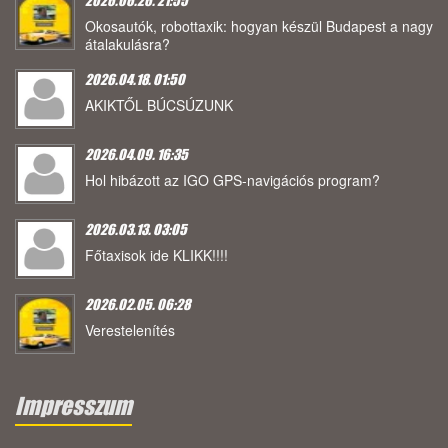
2026.06.26. 21:55
Okosautók, robottaxik: hogyan készül Budapest a nagy
átalakulásra?
2026.04.18. 01:50
AKIKTŐL BÚCSÚZUNK
2026.04.09. 16:35
Hol hibázott az IGO GPS-navigációs program?
2026.03.13. 03:05
Főtaxisok ide KLIKK!!!!
2026.02.05. 06:28
Verestelenítés
Impresszum