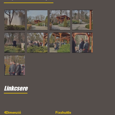
Linkcsere
4Dimenzió
Fixshuttle