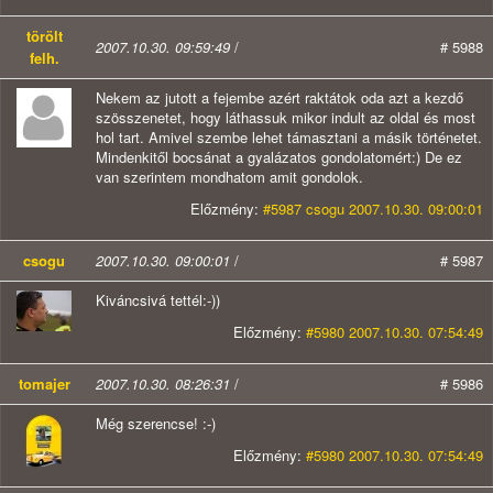
törölt
2007.10.30. 09:59:49
/
# 5988
felh.
Nekem az jutott a fejembe azért raktátok oda azt a kezdő
szösszenetet, hogy láthassuk mikor indult az oldal és most
hol tart. Amivel szembe lehet támasztani a másik történetet.
Mindenkitől bocsánat a gyalázatos gondolatomért:) De ez
van szerintem mondhatom amit gondolok.
Előzmény:
#5987 csogu 2007.10.30. 09:00:01
csogu
2007.10.30. 09:00:01
/
# 5987
Kiváncsivá tettél:-))
Előzmény:
#5980 2007.10.30. 07:54:49
tomajer
2007.10.30. 08:26:31
/
# 5986
Még szerencse! :-)
Előzmény:
#5980 2007.10.30. 07:54:49