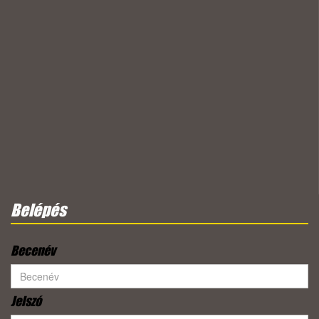
Belépés
Becenév
Jelszó