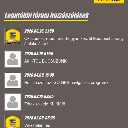
Legutóbbi fórum hozzászólások
2026.06.26. 21:55
Okosautók, robottaxik: hogyan készül Budapest a nagy
átalakulásra?
2026.04.18. 01:50
AKIKTŐL BÚCSÚZUNK
2026.04.09. 16:35
Hol hibázott az IGO GPS-navigációs program?
2026.03.13. 03:05
Főtaxisok ide KLIKK!!!!
2026.02.05. 06:28
Verestelenítés