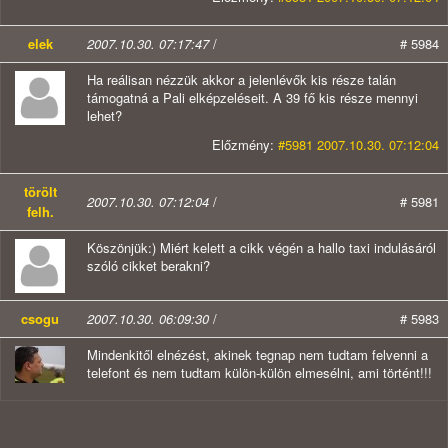
elek
2007.10.30. 07:17:47
/
# 5984
Ha reálisan nézzük akkor a jelenlévők kis része talán
támogatná a Pali elképzeléseit. A 39 fő kis része mennyi
lehet?
Előzmény:
#5981 2007.10.30. 07:12:04
törölt
2007.10.30. 07:12:04
/
# 5981
felh.
Köszönjük:) Miért kelett a cikk végén a hallo taxi indulásáról
szóló cikket berakni?
csogu
2007.10.30. 06:09:30
/
# 5983
Mindenkitől elnézést, akinek tegnap nem tudtam felvenni a
telefont és nem tudtam külön-külön elmesélni, ami történt!!!