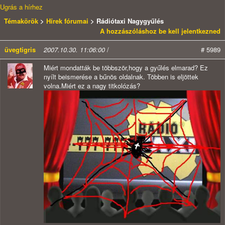
Ugrás a hírhez
Témakörök
>
Hírek fórumai
> Rádiótaxi Nagygyűlés
A hozzászóláshoz be kell jelentkezned
üvegtigris
2007.10.30. 11:06:00
/
# 5989
Miért mondatták be többször,hogy a gyűlés elmarad? Ez
nyílt beismerése a bűnös oldalnak. Többen is eljöttek
volna.Miért ez a nagy titkolózás?