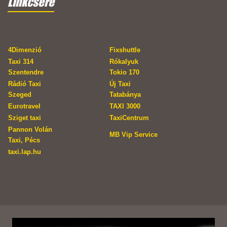
Linkcsere
4Dimenzió
Fixshuttle
Taxi 314
Rókalyuk
Szentendre
Tokio 170
Rádió Taxi
Új Taxi
Szeged
Tatabánya
Eurotravel
TAXI 3000
Sziget taxi
TaxiCentrum
Pannon Volán
MB Vip Service
Taxi, Pécs
taxi.lap.hu