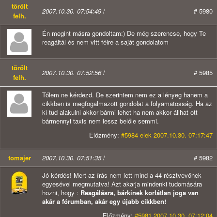
törölt
2007.10.30. 07:54:49
/
# 5980
felh.
Én megint másra gondoltam:) De még szerencse, hogy Te
reagáltál és nem vitt félre a saját gondolatom
törölt
2007.10.30. 07:52:56
/
# 5985
felh.
Tőlem ne kérdezd. De szerintem nem ez a lényeg hanem a
cikkben is megfogalmazott gondolat a folyamatosság. Ha az
ki tud alakulni akkor bármi lehet ha nem akkor állhat ott
bármennyi taxis nem lessz belőle semmi.
Előzmény:
#5984 elek 2007.10.30. 07:17:47
tomajer
2007.10.30. 07:51:35
/
# 5982
Jó kérdés! Mert az írás nem lett mind a 44 résztvevőnek
egyesével megmutatva! Azt akarja mindenki tudomására
hozni, hogy :
Reagálásra, bárkinek korlátlan joga van
akár a fórumban, akár egy újabb cikkben!
Előzmény:
#5981 2007.10.30. 07:12:04