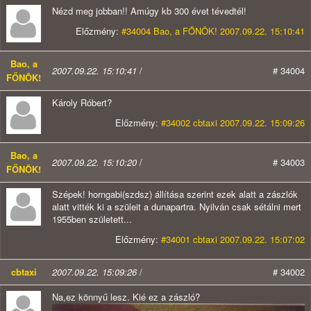
Nézd meg jobban!! Amúgy kb 300 évet tévedtél!
Előzmény:
#34004 Bao, a FŐNÖK! 2007.09.22. 15:10:41
Bao, a
2007.09.22. 15:10:41
/
# 34004
FŐNÖK!
Károly Róbert?
Előzmény:
#34002 cbtaxi 2007.09.22. 15:09:26
Bao, a
2007.09.22. 15:10:20
/
# 34003
FŐNÖK!
Szépek! horngabi(szdsz) állítása szerint ezek alatt a zászlók
alatt vitték ki a szüleit a dunapartra. Nyilván csak sétálni mert
1955ben született...
Előzmény:
#34001 cbtaxi 2007.09.22. 15:07:02
cbtaxi
2007.09.22. 15:09:26
/
# 34002
Na,ez könnyű lesz. Kié ez a zászló?