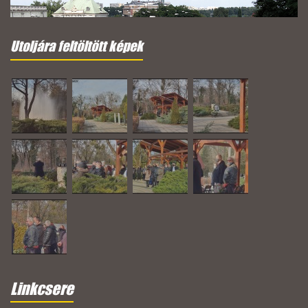
Utoljára feltöltött képek
Linkcsere