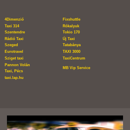
4Dimenzió
Fixshuttle
Taxi 314
Rókalyuk
Szentendre
Tokio 170
Rádió Taxi
Új Taxi
Szeged
Tatabánya
Eurotravel
TAXI 3000
Sziget taxi
TaxiCentrum
Pannon Volán
MB Vip Service
Taxi, Pécs
taxi.lap.hu