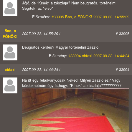
Jójó..de "Kinek" a zászlaja? Nem beugratós, történelmi!
Segítek: az "első"
Előzmény:
#33995 Bao, a FŐNÖK! 2007.09.22. 14:55:29
Bao, a
2007.09.22. 14:55:29
/
# 33995
FŐNÖK!
Beugratós kérdés? Magyar történelmi zászló.
Előzmény:
#33994 cbtaxi 2007.09.22. 14:44:24
cbtaxi
2007.09.22. 14:44:24
/
# 33994
Na itt egy feladvány,csak Neked! Milyen zászló ez? Vagy
kérdezhetném úgy is,hogy: "Kinek" a zászlaja??????????