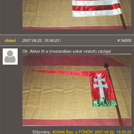
cbtaxi
2007.09.22. 15:06:23
/
# 34000
Ok. Akkor itt a (mostanában sokat vitatott) zázlaja!
Előzmény:
#33996 Bao, a FŐNÖK! 2007.09.22. 15:05:23