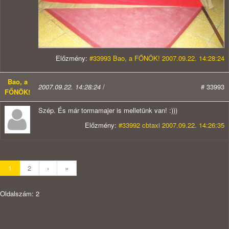
Előzmény:
#33993 Bao, a FŐNÖK! 2007.09.22. 14:28:24
Bao, a
2007.09.22. 14:28:24
/
# 33993
FŐNÖK!
Szép. És már tormamajer is melletünk van! :)))
Előzmény:
#33992 cbtaxi 2007.09.22. 14:26:35
1
2
›
»
Oldalszám: 2