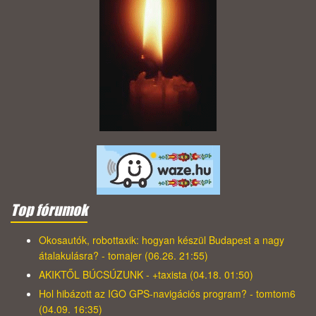
Top fórumok
Okosautók, robottaxik: hogyan készül Budapest a nagy
átalakulásra? - tomajer (06.26. 21:55)
AKIKTŐL BÚCSÚZUNK - +taxista (04.18. 01:50)
Hol hibázott az IGO GPS-navigációs program? - tomtom6
(04.09. 16:35)