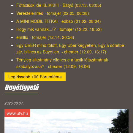
Főtaxisok ide KLIKK!!!! - Bátyó (03.13. 03:05)
Verestelenítés - tomajer (02.05. 06:28)
A MINI MOBIL TITKAI - edbso (01.02. 08:04)
Hogy mik vannak...!? - tomajer (12.22. 18:52)
emillio - tomajer (12.14. 20:56)
Egy UBER mind fölött, Egy Uber kegyetlen, Egy a sötétbe
zár, bilincs az Egyetlen, - cheater (12.09. 16:17)
Tényleg alkotmány ellenes e a taxik létszámának
szabályozása? - cheater (12.09. 16:06)
Legfrissebb 100 Fórumtéma
Dugófigyelő
2026.08.07.
www.utv.hu