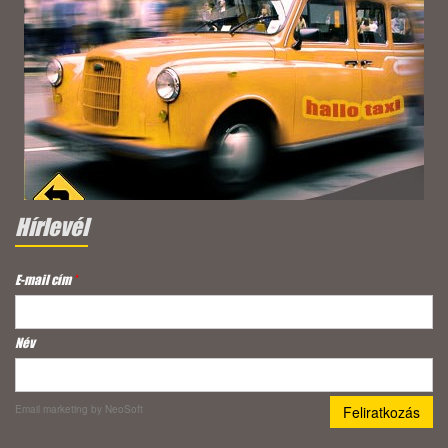
Hírlevél
E-mail cím
*
Név
Email marketing
by NeoSoft