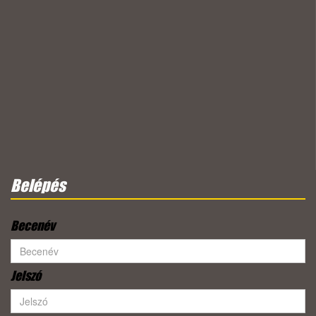
Belépés
Becenév
Jelszó