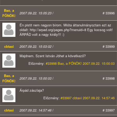
Bao, a
2007.09.22. 15:05:23
/
# 33996
FŐNÖK!
Én pistit nem nagyon bírom. Mióta áttanulmányoztam ezt az
oldalt: http://arpad.org/pages.php?menuid=8 Egy kocsog volt!
ÁRPÁD volt a nagy király!!! :)
cbtaxi
2007.09.22. 15:03:02
/
# 33999
Majdnem. Szent István Jöhet a következő?
Előzmény:
#33998 Bao, a FŐNÖK! 2007.09.22. 15:00:03
Bao, a
2007.09.22. 15:00:03
/
# 33998
FŐNÖK!
Árpád zászlaja?
Előzmény:
#33997 cbtaxi 2007.09.22. 14:57:46
cbtaxi
2007.09.22. 14:57:46
/
# 33997