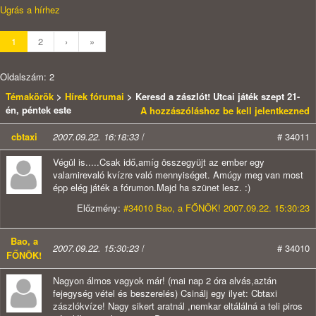
Ugrás a hírhez
1
2
›
»
Oldalszám: 2
Témakörök
>
Hírek fórumai
> Keresd a zászlót! Utcai játék szept 21-
én, péntek este
A hozzászóláshoz be kell jelentkezned
cbtaxi
2007.09.22. 16:18:33
/
# 34011
Végül is.....Csak idő,amíg összegyüjt az ember egy
valamirevaló kvízre való mennyiséget. Amúgy meg van most
épp elég játék a fórumon.Majd ha szünet lesz. :)
Előzmény:
#34010 Bao, a FŐNÖK! 2007.09.22. 15:30:23
Bao, a
2007.09.22. 15:30:23
/
# 34010
FŐNÖK!
Nagyon álmos vagyok már! (mai nap 2 óra alvás,aztán
fejegység vétel és beszerelés) Csinálj egy ilyet: Cbtaxi
zászlókvíze! Nagy sikert aratnál ,nemkar eltálálná a teli piros