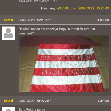
zászlókat azt hiszem... :D
Előzmény:
#34008 cbtaxi 2007.09.22. 15:20:43
cbtaxi
2007.09.22. 15:23:17
/
# 33980
Rákóczi fejedelem zászlója Hogy is mondják erre: no
comment?
cbtaxi
2007.09.22. 15:21:25
/
# 34009
És a Fekete sereg