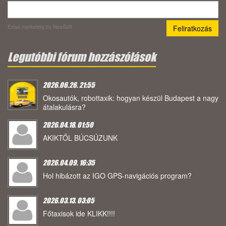
Email marketing
by NeoSoft
Legutóbbi fórum hozzászólások
2026.06.26. 21:55
Okosautók, robottaxik: hogyan készül Budapest a nagy
átalakulásra?
2026.04.18. 01:50
AKIKTŐL BÚCSÚZUNK
2026.04.09. 16:35
Hol hibázott az IGO GPS-navigációs program?
2026.03.13. 03:05
Főtaxisok ide KLIKK!!!!