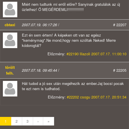
Miért nem tudtunk mi erről előre? Sanyinak gratulálok az új
üzlethez! Ő MEGÉRDEMLI!!!!!!!!!!!!!!
cbtaxi
2007.07.19. 06:17:26
/
# 22207
Ezt én sem értem! A képeken ott van az egész
"keménymag".Ne mond,hogy nem szóltak Neked! Merre
kódorogtál?
Előzmény:
#22190 lilazoli 2007.07.17. 11:00:10
törölt
2007.07.18. 09:45:44
/
# 22205
felh.
Hát tudod a jó sex után megéhezik az ember.Jaj bocsi pocak
te ezt nem is tudhatod.
Előzmény:
#22202 csogu 2007.07.17. 20:51:34
1
2
3
›
»