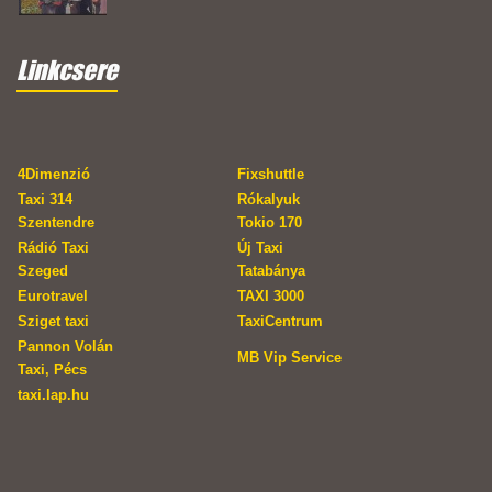
Linkcsere
4Dimenzió
Fixshuttle
Taxi 314
Rókalyuk
Szentendre
Tokio 170
Rádió Taxi
Új Taxi
Szeged
Tatabánya
Eurotravel
TAXI 3000
Sziget taxi
TaxiCentrum
Pannon Volán
MB Vip Service
Taxi, Pécs
taxi.lap.hu