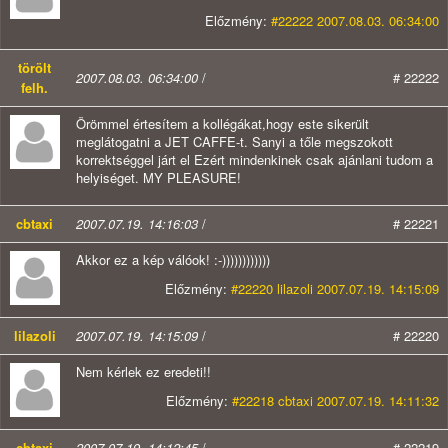
Előzmény:
#22222 2007.08.03. 06:34:00
törölt
2007.08.03. 06:34:00
/
# 22222
felh.
Örömmel értesítem a kollégákat,hogy este sikerült
meglátogatni a JET CAFFE-t. Sanyi a tőle megszokott
korrektséggel járt el Ezért mindenkinek csak ajánlani tudom a
helyiséget. MY PLEASURE!
cbtaxi
2007.07.19. 14:16:03
/
# 22221
Akkor ez a kép válóok! :-))))))))))))
Előzmény:
#22220 lilazoli 2007.07.19. 14:15:09
lilazoli
2007.07.19. 14:15:09
/
# 22220
Nem kérlek ez eredeti!!
Előzmény:
#22218 cbtaxi 2007.07.19. 14:11:32
cbtaxi
2007.07.19. 14:12:45
/
# 22219