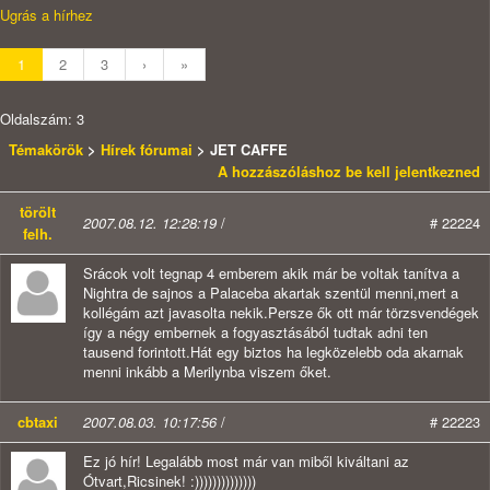
Ugrás a hírhez
1
2
3
›
»
Oldalszám: 3
Témakörök
>
Hírek fórumai
> JET CAFFE
A hozzászóláshoz be kell jelentkezned
törölt
2007.08.12. 12:28:19
/
# 22224
felh.
Srácok volt tegnap 4 emberem akik már be voltak tanítva a
Nightra de sajnos a Palaceba akartak szentül menni,mert a
kollégám azt javasolta nekik.Persze ők ott már törzsvendégek
így a négy embernek a fogyasztásából tudtak adni ten
tausend forintott.Hát egy biztos ha legközelebb oda akarnak
menni inkább a Merilynba viszem őket.
cbtaxi
2007.08.03. 10:17:56
/
# 22223
Ez jó hír! Legalább most már van miből kiváltani az
Ótvart,Ricsinek! :))))))))))))))