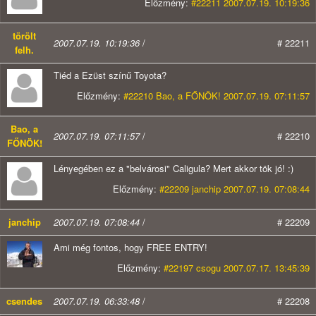
Előzmény:
#22211 2007.07.19. 10:19:36
törölt
2007.07.19. 10:19:36
/
# 22211
felh.
Tiéd a Ezüst színű Toyota?
Előzmény:
#22210 Bao, a FŐNÖK! 2007.07.19. 07:11:57
Bao, a
2007.07.19. 07:11:57
/
# 22210
FŐNÖK!
Lényegében ez a "belvárosi" Caligula? Mert akkor tök jó! :)
Előzmény:
#22209 janchip 2007.07.19. 07:08:44
janchip
2007.07.19. 07:08:44
/
# 22209
Ami még fontos, hogy FREE ENTRY!
Előzmény:
#22197 csogu 2007.07.17. 13:45:39
csendes
2007.07.19. 06:33:48
/
# 22208