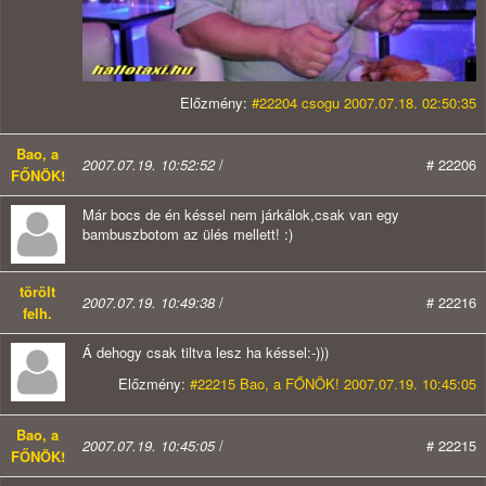
Előzmény:
#22204 csogu 2007.07.18. 02:50:35
Bao, a
2007.07.19. 10:52:52
/
# 22206
FŐNÖK!
Már bocs de én késsel nem járkálok,csak van egy
bambuszbotom az ülés mellett! :)
törölt
2007.07.19. 10:49:38
/
# 22216
felh.
Á dehogy csak tiltva lesz ha késsel:-)))
Előzmény:
#22215 Bao, a FŐNÖK! 2007.07.19. 10:45:05
Bao, a
2007.07.19. 10:45:05
/
# 22215
FŐNÖK!