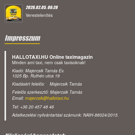
2026.02.05. 06:28
Verestelenítés
Impresszum
HALLOTAXI.HU Online taximagazin
Minden ami taxi, nem csak taxisoknak!
Kiadó: Majercsik Tamás Ev.
1025 Bp. Ruthén utca 19
Kiadásért felelős: Majercsik Tamás
Felelős szerkesztő: Majercsik Tamás
Email:
majercsik@hallotaxi.hu
Tel: +36 20 457 48 46
Adatkezelési nyilvántartási számunk: NAIH-88024/2015.