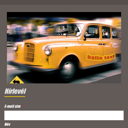
Hírlevél
E-mail cím
*
Név