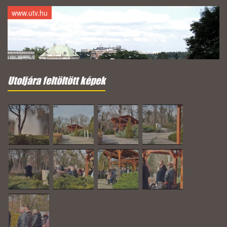
www.utv.hu
Utoljára feltöltött képek