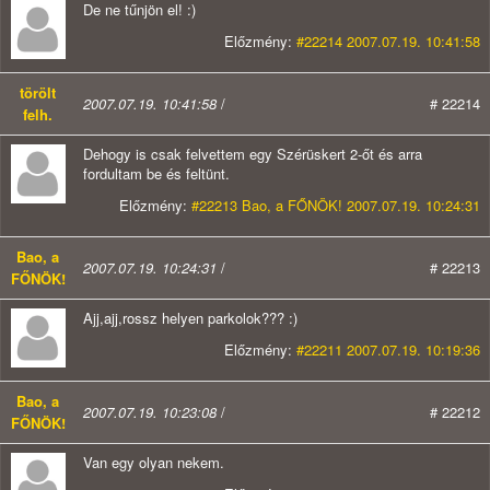
De ne tűnjön el! :)
Előzmény:
#22214 2007.07.19. 10:41:58
törölt
2007.07.19. 10:41:58
/
# 22214
felh.
Dehogy is csak felvettem egy Szérüskert 2-őt és arra
fordultam be és feltünt.
Előzmény:
#22213 Bao, a FŐNÖK! 2007.07.19. 10:24:31
Bao, a
2007.07.19. 10:24:31
/
# 22213
FŐNÖK!
Ajj,ajj,rossz helyen parkolok??? :)
Előzmény:
#22211 2007.07.19. 10:19:36
Bao, a
2007.07.19. 10:23:08
/
# 22212
FŐNÖK!
Van egy olyan nekem.