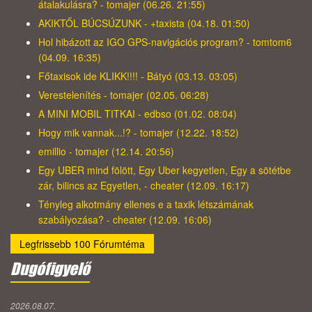
átalakulásra? - tomajer (06.26. 21:55)
AKIKTŐL BÚCSÚZUNK - +taxista (04.18. 01:50)
Hol hibázott az IGO GPS-navigációs program? - tomtom6
(04.09. 16:35)
Főtaxisok ide KLIKK!!!! - Bátyó (03.13. 03:05)
Verestelenítés - tomajer (02.05. 06:28)
A MINI MOBIL TITKAI - edbso (01.02. 08:04)
Hogy mik vannak...!? - tomajer (12.22. 18:52)
emillio - tomajer (12.14. 20:56)
Egy UBER mind fölött, Egy Uber kegyetlen, Egy a sötétbe
zár, bilincs az Egyetlen, - cheater (12.09. 16:17)
Tényleg alkotmány ellenes e a taxik létszámának
szabályozása? - cheater (12.09. 16:06)
Legfrissebb 100 Fórumtéma
Dugófigyelő
2026.08.07.